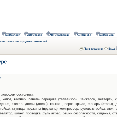
АВТОспорт
АВТОбазар
АВТОразборки
АВТОинфо
АВТОюмор
 частники по продаже запчастей
Пользователи
Вход
ype
e
в хорошем состоянии.
капот, бампер, панель передняя (телевизор), Ланжерон, четверть, с
иденья, стекла, двери (дверь), крыша , порог, крыло, фонарь (стопы), 
 (стойка), ступица, пружины (пружина), компрессор, рулевым рейка, люк, 
елятор, шланг, проводка, руль airbag, ремни безопасности, сиденья, ст