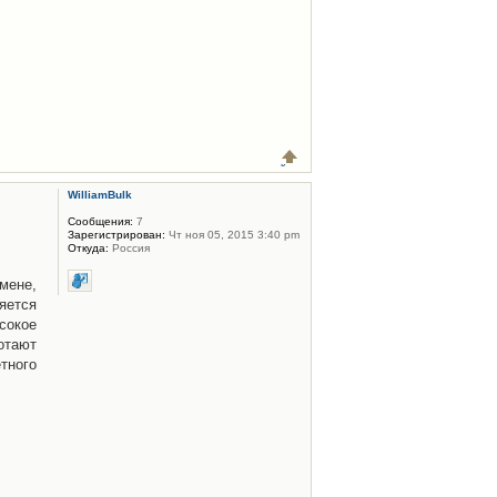
WilliamBulk
Сообщения:
7
Зарегистрирован:
Чт ноя 05, 2015 3:40 pm
Откуда:
Россия
мене,
яется
сокое
отают
тного