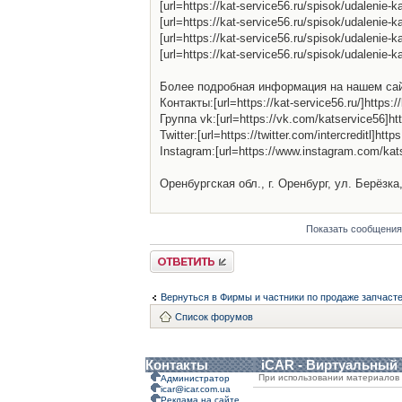
[url=https://kat-service56.ru/spisok/udalenie
[url=https://kat-service56.ru/spisok/udalenie
[url=https://kat-service56.ru/spisok/udaleni
[url=https://kat-service56.ru/spisok/udalenie-
Более подробная информация на нашем сайте:[ur
Контакты:[url=https://kat-service56.ru/]https://
Группа vk:[url=https://vk.com/katservice56]ht
Twitter:[url=https://twitter.com/intercreditl]http
Instagram:[url=https://www.instagram.com/kat
Оренбургская обл., г. Оренбург, ул. Берёзка,
Показать сообщения
Ответить
Вернуться в Фирмы и частники по продаже запчаст
Список форумов
Контакты
iCAR - Виртуальный
При использовании материалов 
Администратор
icar@icar.com.ua
Реклама на сайте