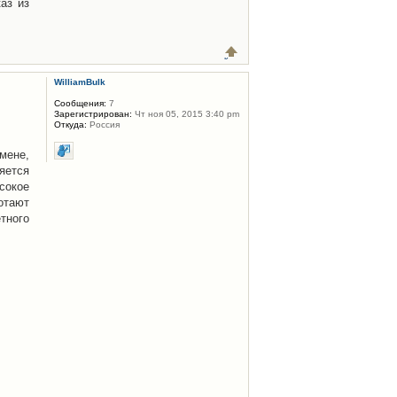
каз из
WilliamBulk
Сообщения:
7
Зарегистрирован:
Чт ноя 05, 2015 3:40 pm
Откуда:
Россия
мене,
яется
сокое
отают
тного