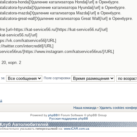
-katalizatora-honda]Удаление катализатора Honda[/url] в Оренбурге.
-katalizatora-hyundai]Удаление катализатора Hyundai[/url] в Оренбурге.
e-katalizatora-mazda]Удаление катализатора Mazda[/url] в Оренбурге.
katalizatora-great-wall]Удаление катализатора Great Wall[/url] в Оренбурге.
l=https://kat-service56.ru/]https://kat-service56.ru/[/url]
kat-service56.ru/[/url]
tps://vk.com/katservice56[/URL]
s://twitter.com/intercreditl[/URL]
service56rus/]https://www.instagram.com/katservice56rus/[/URL]
 20, корп. 2
 за:
Поле сортировки
ей
Наша команда
•
Удалить cookies конфе
Powered by
phpBB
® Forum Software © phpBB Group
Русская поддержка phpBB
 Клуб Автолюбителей
обязательно указывать
гиперссылкой
на:
www.iCAR.com.ua