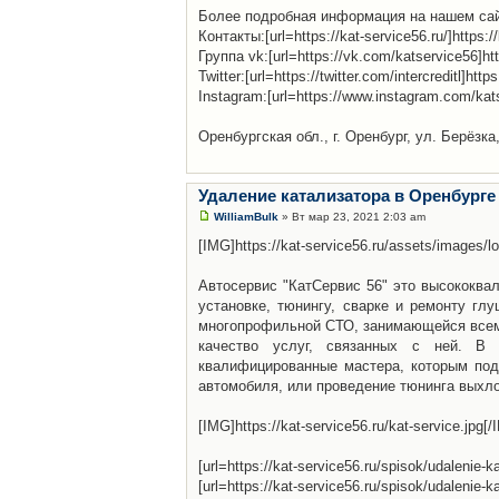
Более подробная информация на нашем сайте:[ur
Контакты:[url=https://kat-service56.ru/]https://
Группа vk:[url=https://vk.com/katservice56]ht
Twitter:[url=https://twitter.com/intercreditl]http
Instagram:[url=https://www.instagram.com/kat
Оренбургская обл., г. Оренбург, ул. Берёзка,
Удаление катализатора в Оренбурге
WilliamBulk
» Вт мар 23, 2021 2:03 am
[IMG]https://kat-service56.ru/assets/images/l
Автосервис "КатСервис 56" это высококва
установке, тюнингу, сварке и ремонту гл
многопрофильной СТО, занимающейся всем 
качество услуг, связанных с ней. В авт
квалифицированные мастера, которым под
автомобиля, или проведение тюнинга выхл
[IMG]https://kat-service56.ru/kat-service.jpg[
[url=https://kat-service56.ru/spisok/udalenie-
[url=https://kat-service56.ru/spisok/udalenie