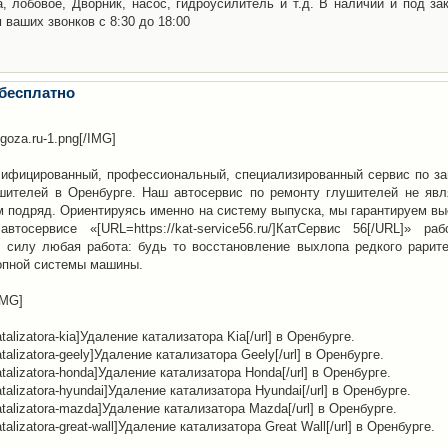
а, лобовое, Дворник, насос, гидроусилитель и т.д. В наличии и под за
 ваших звонков с 8:30 до 18:00
 бесплатно
ogoza.ru-1.png[/IMG]
лифицированный, профессиональный, специализированный сервис по за
ушителей в Оренбурге. Наш автосервис по ремонту глушителей не явл
подряд. Ориентируясь именно на систему выпуска, мы гарантируем вы
осервисе «[URL=https://kat-service56.ru/]КатСервис 56[/URL]» раб
 силу любая работа: будь то восстановление выхлопа редкого рарите
опной системы машины.
/IMG]
katalizatora-kia]Удаление катализатора Kia[/url] в Оренбурге.
-katalizatora-geely]Удаление катализатора Geely[/url] в Оренбурге.
-katalizatora-honda]Удаление катализатора Honda[/url] в Оренбурге.
-katalizatora-hyundai]Удаление катализатора Hyundai[/url] в Оренбурге.
e-katalizatora-mazda]Удаление катализатора Mazda[/url] в Оренбурге.
katalizatora-great-wall]Удаление катализатора Great Wall[/url] в Оренбурге.