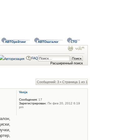
АВТОрейтинг
АВТОкаталог
СТО
FAQ
Расширенный поиск
Сообщений: 3 • Страница
1
из
1
Vasja
Сообщения:
17
Зарегистрирован:
Пн фев 20, 2012 6:19
pm
алон,
диски,
ручки,
артер,