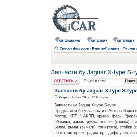
АВТОновости
АВТОфото
АВТОвидео
Список форумов
‹
Купить-Продать
‹
Фирмы и
Запчасти бу Jaguar X-type S-t
Ответить
Запчасти бу Jaguar X-type S-typ
Vasja
» Пн фев 20, 2012 6:37 pm
Запчасти бу Jaguar X-type S-type
Предлагаем б \ у запчасти с Авторазборка 
Мотор, КПП / АКПП, крыло, фары (фара), 
обшивка, замок, ручка, кнопки (кнопка), с
балка, рычаг (рычаги), тяги (тяга), стойки
печка, моторчик, радиатор , диффузор, винт