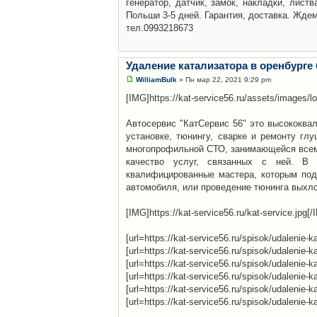
генератор, датчик, замок, накладки, листв
Польши 3-5 дней. Гарантия, доставка. Ждем
тел.0993218673
Удаление катализатора в оренбурге
WilliamBulk
» Пн мар 22, 2021 9:29 pm
[IMG]https://kat-service56.ru/assets/images/l
Автосервис "КатСервис 56" это высококва
установке, тюнингу, сварке и ремонту гл
многопрофильной СТО, занимающейся всем 
качество услуг, связанных с ней. В авт
квалифицированные мастера, которым под
автомобиля, или проведение тюнинга выхл
[IMG]https://kat-service56.ru/kat-service.jpg[
[url=https://kat-service56.ru/spisok/udalenie-
[url=https://kat-service56.ru/spisok/udalenie
[url=https://kat-service56.ru/spisok/udalenie
[url=https://kat-service56.ru/spisok/udalenie
[url=https://kat-service56.ru/spisok/udaleni
[url=https://kat-service56.ru/spisok/udalenie-