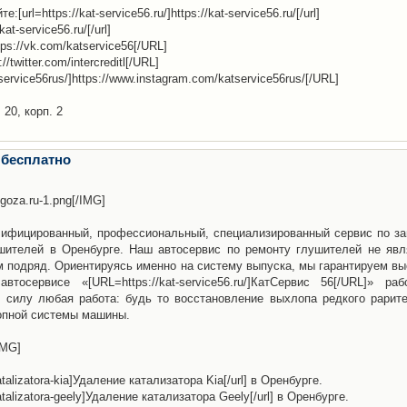
l=https://kat-service56.ru/]https://kat-service56.ru/[/url]
kat-service56.ru/[/url]
tps://vk.com/katservice56[/URL]
s://twitter.com/intercreditl[/URL]
service56rus/]https://www.instagram.com/katservice56rus/[/URL]
 20, корп. 2
 бесплатно
ogoza.ru-1.png[/IMG]
лифицированный, профессиональный, специализированный сервис по за
ушителей в Оренбурге. Наш автосервис по ремонту глушителей не явл
подряд. Ориентируясь именно на систему выпуска, мы гарантируем вы
осервисе «[URL=https://kat-service56.ru/]КатСервис 56[/URL]» раб
 силу любая работа: будь то восстановление выхлопа редкого рарите
опной системы машины.
/IMG]
katalizatora-kia]Удаление катализатора Kia[/url] в Оренбурге.
-katalizatora-geely]Удаление катализатора Geely[/url] в Оренбурге.