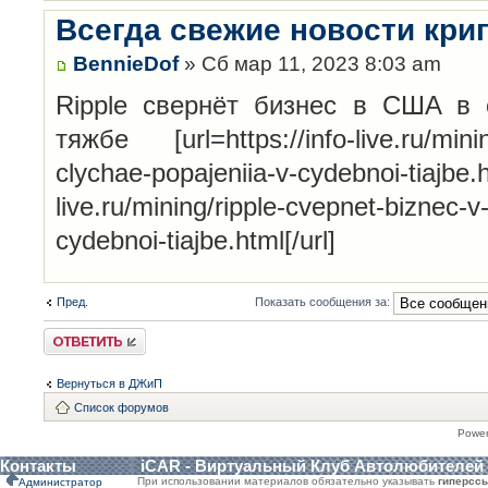
Всегда свежие новости кри
BennieDof
» Сб мар 11, 2023 8:03 am
Ripple cвepнёт бизнec в CШA в 
тяжбe [url=https://info-live.ru/minin
clychae-popajeniia-v-cydebnoi-tiajbe.ht
live.ru/mining/ripple-cvepnet-biznec-v
cydebnoi-tiajbe.html[/url]
Пред.
Показать сообщения за:
Ответить
Вернуться в ДЖиП
Список форумов
Powe
Контакты
iCAR - Виртуальный Клуб Автолюбителей
При использовании материалов обязательно указывать
гиперсс
Администратор