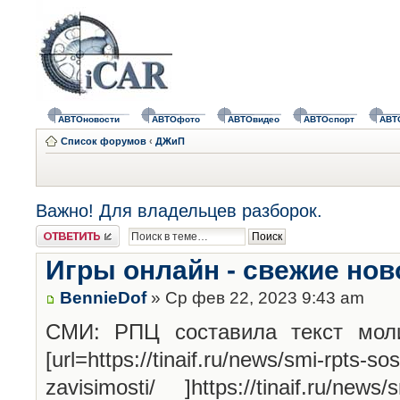
АВТОновости
АВТОфото
АВТОвидео
АВТОспорт
АВТ
Список форумов
‹
ДЖиП
Важно! Для владельцев разборок.
Ответить
Игры онлайн - свежие нов
BennieDof
» Ср фев 22, 2023 9:43 am
СМИ: РПЦ составила текст моли
[url=https://tinaif.ru/news/smi-rpts-sos
zavisimosti/ ]https://tinaif.ru/news/s