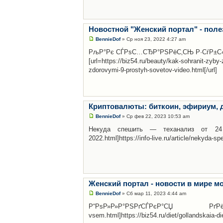
Новостной "Женский портал" - поле
BennieDof
» Ср ноя 23, 2022 4:27 am
РљР°Рє СЃРѕС…СЂР°РЅРёС‚СЊ Р·СѓР±С‹ Р
[url=https://biz54.ru/beauty/kak-sohranit-zyby
zdorovymi-9-prostyh-sovetov-video.html[/url]
Криптовалюты: биткоин, эфириум, 
BennieDof
» Ср фев 22, 2023 10:53 am
Некуда спешить — теханализ от 24 июня 20
2022.html]https://info-live.ru/article/nekyda-spe
Женский портал - новости в мире м
BennieDof
» Сб мар 11, 2023 4:44 am
Р“РѕР»Р»Р°РЅРґСЃРєР°СЏ РґРёРµС‚Р° [
vsem.html]https://biz54.ru/diet/gollandskaia-d