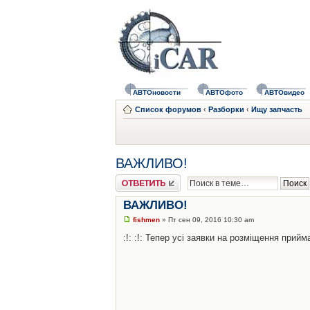
АВТОновости
АВТОфото
АВТОвидео
Список форумов
‹
Разборки
‹
Ищу запчасть
ВАЖЛИВО!
Ответить
ВАЖЛИВО!
fishmen
» Пт сен 09, 2016 10:30 am
:!: :!: Тепер усі заявки на розміщення при