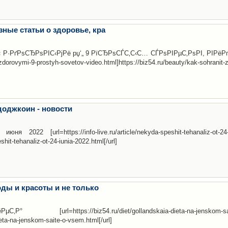
зные статьи о здоровье, кра
·РґРѕСЂРѕРІС‹РјРё рџ‘„ 9 РїСЂРѕСЃС‚С‹С… СЃРѕРІРµС‚РѕРІ, РІРёР
-zdorovymi-9-prostyh-sovetov-video.html]https://biz54.ru/beauty/kak-sohranit-
доджкоин - новости
22 [url=https://info-live.ru/article/nekyda-speshit-tehanaliz-ot-24-i
shit-tehanaliz-ot-24-iunia-2022.html[/url]
оды и красоты и не только
url=https://biz54.ru/diet/gollandskaia-dieta-na-jenskom-sai
ieta-na-jenskom-saite-o-vsem.html[/url]