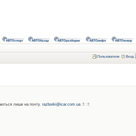
АВТОспорт
АВТОбазар
АВТОразборки
АВТОинфо
АВТОюмор
Пользователи
Вход
ймаються лише на почту.
razborki@icar.com.ua
:!: :!: