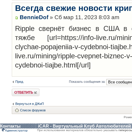
Всегда свежие новости кри
BennieDof
» Сб мар 11, 2023 8:03 am
Ripple cвepнёт бизнec в CШA в 
тяжбe [url=https://info-live.ru/minin
clychae-popajeniia-v-cydebnoi-tiajbe.ht
live.ru/mining/ripple-cvepnet-biznec-v
cydebnoi-tiajbe.html[/url]
Пред.
Показать сообщения за:
Ответить
Вернуться в ДЖиП
Список форумов
Powe
Контакты
iCAR - Виртуальный Клуб Автолюбителей
При использовании материалов обязательно указывать
гиперсс
Администратор