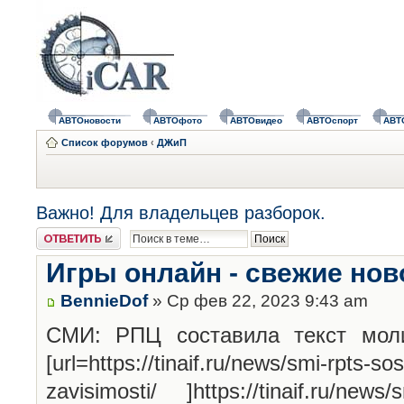
АВТОновости
АВТОфото
АВТОвидео
АВТОспорт
АВТ
Список форумов
‹
ДЖиП
Важно! Для владельцев разборок.
Ответить
Игры онлайн - свежие нов
BennieDof
» Ср фев 22, 2023 9:43 am
СМИ: РПЦ составила текст моли
[url=https://tinaif.ru/news/smi-rpts-sos
zavisimosti/ ]https://tinaif.ru/news/s