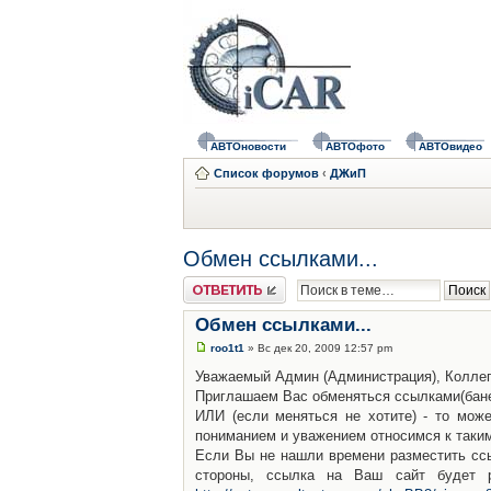
АВТОновости
АВТОфото
АВТОвидео
Список форумов
‹
ДЖиП
Обмен ссылками...
Ответить
Обмен ссылками...
roo1t1
» Вс дек 20, 2009 12:57 pm
Уважаемый Админ (Администрация), Коллег
Приглашаем Вас обменяться ссылками(банер
ИЛИ (если меняться не хотите) - то мож
пониманием и уважением относимся к так
Если Вы не нашли времени разместить ссы
стороны, ссылка на Ваш сайт будет 