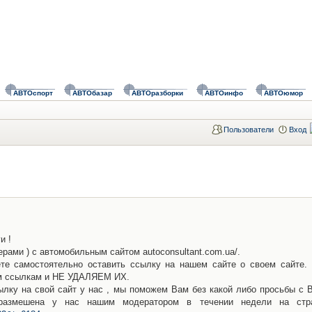
АВТОспорт
АВТОбазар
АВТОразборки
АВТОинфо
АВТОюмор
Пользователи
Вход
и !
ами ) с автомобильным сайтом autoconsultant.com.ua/.
ете самостоятельно оставить ссылку на нашем сайте о своем сайте.
им ссылкам и НЕ УДАЛЯЕМ ИХ.
лку на свой сайт у нас , мы поможем Вам без какой либо просьбы с 
размешена у нас нашим модератором в течении недели на стр