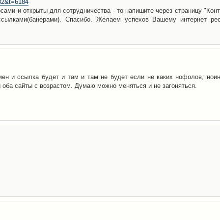
=82&t=6184
сами и открыты для сотрудничества - то напишите через страницу "Конт
ылками(банерами). Спасибо. Желаем успехов Вашему интернет рес
мен и ссылка будет и там и там не будет если не каких нофолов, ноин
 оба сайты с возрастом. Думаю можно меняться и не загоняться.