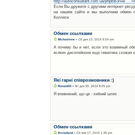
http://autoconsultant.com.ua/phpBB3/vie ... 
Если Вы дружите с другими интернет ресур
на нашем сайте и мы выполним обмен сс
Коллеги.
Обмен ссылками
Michaelrew
» Сб дек 13, 2014 6:54 am
А почему бы и нет, если это взаимный об
всяких дисплейноне еще тематика схожая и
Які гарні співрозмовники :)
RonaldOl
» Вт дек 30, 2014 8:05 pm
Я впевнений, що це - хибний шлях .
Обмен ссылками
Arciadand
» Сб янв 17, 2015 1:38 pm