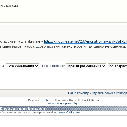
ми сайтами
 классный мультфильм -
http://kinovmeste.net/207-monstry-na-kanikulah-2.
 кинотеатре, масса удовольствия, смеху море я так давно не смеялся.
 за:
Поле сортировки
Наша команда
•
Удалить cookies конфе
Powered by
phpBB
® Forum Software © phpBB Group
Русская поддержка phpBB
 Клуб Автолюбителей
обязательно указывать
гиперссылкой
на:
www.iCAR.com.ua