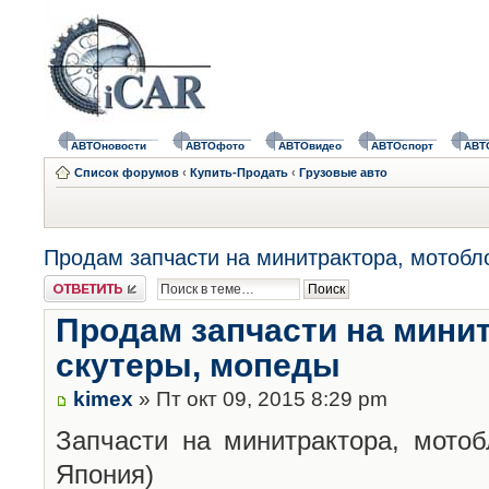
АВТОновости
АВТОфото
АВТОвидео
АВТОспорт
АВТ
Список форумов
‹
Купить-Продать
‹
Грузовые авто
Продам запчасти на минитрактора, мотобл
Ответить
Продам запчасти на минит
скутеры, мопеды
kimex
» Пт окт 09, 2015 8:29 pm
Запчасти на минитрактора, мотоб
Япония)