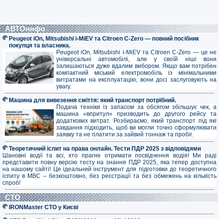
АВТОинфо
Peugeot iOn, Mitsubishi i-MiEV та Citroen C-Zero — повний посібник
покупця та власника.
Peugeot iOn, Mitsubishi i-MiEV та Citroen C-Zero — це не
універсальні автомобілі, але у своїй ніші вони
залишаються дуже вдалим вибором. Якщо вам потрібен
компактний міський електромобіль із мінімальними
витратами на експлуатацію, вони досі заслуговують на
увагу.
Машина для вивезення сміття: який транспорт потрібний.
Подача техніки із запасом за обсягом збільшує чек, а
машина «впритул» призводить до другого рейсу та
додаткових витрат. Розбираємо, який транспорт під які
завдання підходить, щоб ви могли точно сформулювати
заявку та не платити за зайвий тоннаж та пробіг.
Теоретичний іспит на права онлайн. Тести ПДР 2025 з відповідями
Шановні водії та всі, хто прагне отримати посвідчення водія! Ми раді
представити повну версію тесту на знання ПДР 2025, яка тепер доступна
на нашому сайті! Це ідеальний інструмент для підготовки до теоретичного
іспиту в МВС – безкоштовно, без реєстрації та без обмежень на кількість
спроб!
СТО
IRONMaster СТО у Києві