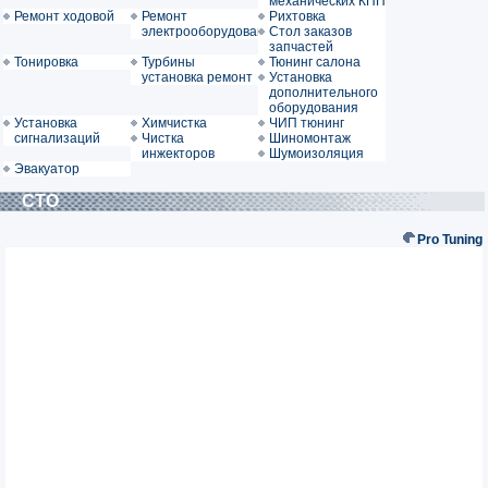
механических КПП
Ремонт ходовой
Ремонт
Рихтовка
электрооборудования
Стол заказов
запчастей
Тонировка
Турбины
Тюнинг салона
установка ремонт
Установка
дополнительного
оборудования
Установка
Химчистка
ЧИП тюнинг
сигнализаций
Чистка
Шиномонтаж
инжекторов
Шумоизоляция
Эвакуатор
СТО
Pro Tuning