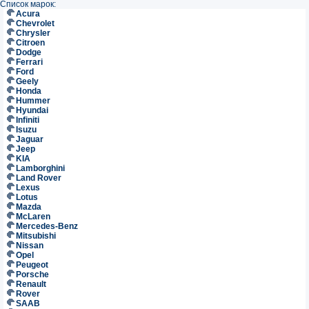
Список марок:
Acura
Chevrolet
Chrysler
Citroen
Dodge
Ferrari
Ford
Geely
Honda
Hummer
Hyundai
Infiniti
Isuzu
Jaguar
Jeep
KIA
Lamborghini
Land Rover
Lexus
Lotus
Mazda
McLaren
Mercedes-Benz
Mitsubishi
Nissan
Opel
Peugeot
Porsche
Renault
Rover
SAAB