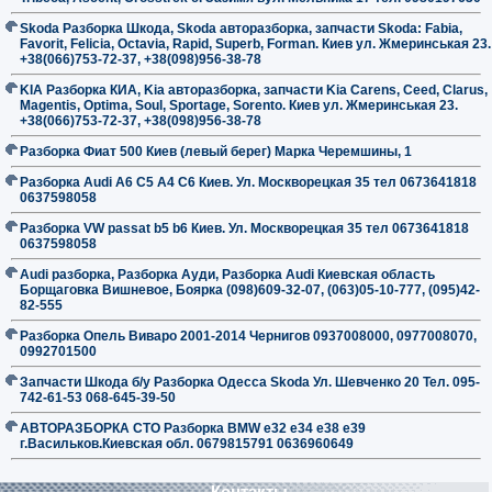
Skoda Разборка Шкода, Skoda авторазборка, запчасти Skoda: Fabia,
Favorit, Felicia, Octavia, Rapid, Superb, Forman. Киев ул. Жмеринськая 23.
+38(066)753-72-37, +38(098)956-38-78
KIA Разборка КИА, Kia авторазборка, запчасти Kia Carens, Ceed, Clarus,
Magentis, Optima, Soul, Sportage, Sorento. Киев ул. Жмеринськая 23.
+38(066)753-72-37, +38(098)956-38-78
Разборка Фиат 500 Киев (левый берег) Марка Черемшины, 1
Разборка Audi A6 C5 A4 C6 Киев. Ул. Москворецкая 35 тел 0673641818
0637598058
Разборка VW passat b5 b6 Киев. Ул. Москворецкая 35 тел 0673641818
0637598058
Audi разборка, Разборка Ауди, Разборка Audi Киевская область
Борщаговка Вишневое, Боярка (098)609-32-07, (063)05-10-777, (095)42-
82-555
Разборка Опель Виваро 2001-2014 Чернигов 0937008000, 0977008070,
0992701500
Запчасти Шкода б/у Разборка Одесса Skoda Ул. Шевченко 20 Тел. 095-
742-61-53 068-645-39-50
АВТОРАЗБОРКА СТО Разборка BMW е32 е34 е38 е39
г.Васильков.Киевская обл. 0679815791 0636960649
Контакты