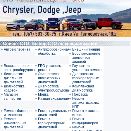
Список СТО. Выбор СТО по специализации
Автоэкспертиза
Антикоррозионная
Внешний тюнинг
обработка
Воостановление
элементов
ходовой
Восстановление
ГБО установка
Глушители
электрооборудования
ремонт
установка ремонт
Диагностика
Диагностика
Диагностика
дизельных
инжекторных
карбюраторных
двигателей
двигателей
двигателей
Диагностика
Диагностика
Комплексная
ходовой
электрооборудования
диагностика
Магазин
Мойка
Покраска
запчастей
Развал схождение
Ремонт
автоматихеских
КПП
Ремонт бамперов
Ремонт дизельных
Ремонт и замена
и пластика
двигателей
стекол
Ремонт
Ремонт
Ремонт
инжекторных
карбюраторных
кондиционеров
двигателей
двигателей
Ремонт