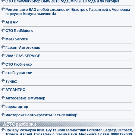
СТО BmwWorkShop BMW 2010 года, Mini 2010 года и по сегодня.
Ремонт авто ВАЗ любой сложности! Быстро с Гарантией г. Черновцы
переулок Комунальников 4а
АНГАР
СТО RedMotors
M&B Service
Гарант-Автотехник
VIVA! GAS SERVICE
СТО Любченко
сто Глушители
sv-gaz
АТЛАНТИС
Автосервис BMWshop
евростартер
мастерская авто-красоты "ars-detailing"
АВТОразборки
Субару Розборка Київ. Б/у та нові запчастини Forester, Legacy, Outback,
Tribeca, Ascent, Crosstrek с. Зазимя вул. Мельника 17 тел. 0980197630