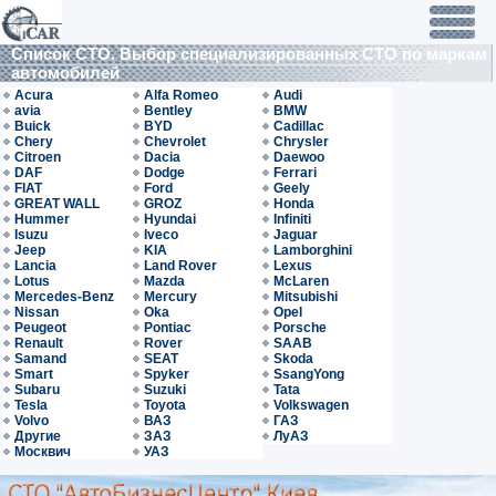
Список СТО. Выбор специализированных СТО по маркам
автомобилей
Acura
Alfa Romeo
Audi
avia
Bentley
BMW
Buick
BYD
Cadillac
Chery
Chevrolet
Chrysler
Citroen
Dacia
Daewoo
DAF
Dodge
Ferrari
FIAT
Ford
Geely
GREAT WALL
GROZ
Honda
Hummer
Hyundai
Infiniti
Isuzu
Iveco
Jaguar
Jeep
KIA
Lamborghini
Lancia
Land Rover
Lexus
Lotus
Mazda
McLaren
Mercedes-Benz
Mercury
Mitsubishi
Nissan
Oka
Opel
Peugeot
Pontiac
Porsche
Renault
Rover
SAAB
Samand
SEAT
Skoda
Smart
Spyker
SsangYong
Subaru
Suzuki
Tata
Tesla
Toyota
Volkswagen
Volvo
ВАЗ
ГАЗ
Другие
ЗАЗ
ЛуАЗ
Москвич
УАЗ