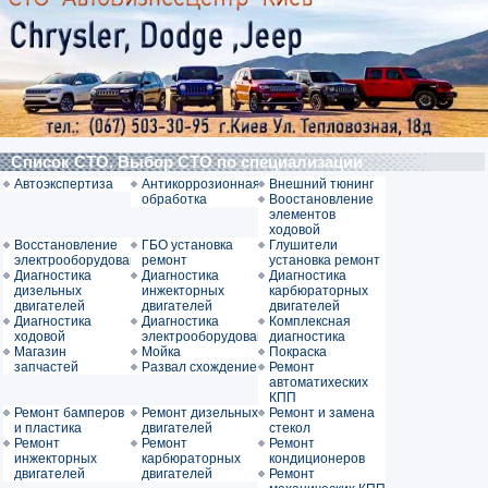
Список СТО. Выбор СТО по специализации
Автоэкспертиза
Антикоррозионная
Внешний тюнинг
обработка
Воостановление
элементов
ходовой
Восстановление
ГБО установка
Глушители
электрооборудования
ремонт
установка ремонт
Диагностика
Диагностика
Диагностика
дизельных
инжекторных
карбюраторных
двигателей
двигателей
двигателей
Диагностика
Диагностика
Комплексная
ходовой
электрооборудования
диагностика
Магазин
Мойка
Покраска
запчастей
Развал схождение
Ремонт
автоматихеских
КПП
Ремонт бамперов
Ремонт дизельных
Ремонт и замена
и пластика
двигателей
стекол
Ремонт
Ремонт
Ремонт
инжекторных
карбюраторных
кондиционеров
двигателей
двигателей
Ремонт