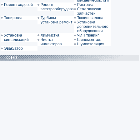
механических КПП
Ремонт ходовой
Ремонт
Рихтовка
электрооборудования
Стол заказов
запчастей
Тонировка
Турбины
Тюнинг салона
установка ремонт
Установка
дополнительного
оборудования
Установка
Химчистка
ЧИП тюнинг
сигнализаций
Чистка
Шиномонтаж
инжекторов
Шумоизоляция
Эвакуатор
СТО