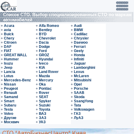
Список СТО. Выбор специализированных СТО по маркам
автомобилей
Acura
Alfa Romeo
Audi
avia
Bentley
BMW
Buick
BYD
Cadillac
Chery
Chevrolet
Chrysler
Citroen
Dacia
Daewoo
DAF
Dodge
Ferrari
FIAT
Ford
Geely
GREAT WALL
GROZ
Honda
Hummer
Hyundai
Infiniti
Isuzu
Iveco
Jaguar
Jeep
KIA
Lamborghini
Lancia
Land Rover
Lexus
Lotus
Mazda
McLaren
Mercedes-Benz
Mercury
Mitsubishi
Nissan
Oka
Opel
Peugeot
Pontiac
Porsche
Renault
Rover
SAAB
Samand
SEAT
Skoda
Smart
Spyker
SsangYong
Subaru
Suzuki
Tata
Tesla
Toyota
Volkswagen
Volvo
ВАЗ
ГАЗ
Другие
ЗАЗ
ЛуАЗ
Москвич
УАЗ