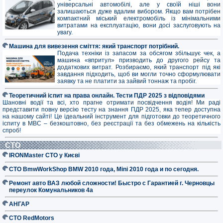
універсальні автомобілі, але у своїй ніші вони
залишаються дуже вдалим вибором. Якщо вам потрібен
компактний міський електромобіль із мінімальними
витратами на експлуатацію, вони досі заслуговують на
увагу.
Машина для вивезення сміття: який транспорт потрібний.
Подача техніки із запасом за обсягом збільшує чек, а
машина «впритул» призводить до другого рейсу та
додаткових витрат. Розбираємо, який транспорт під які
завдання підходить, щоб ви могли точно сформулювати
заявку та не платити за зайвий тоннаж та пробіг.
Теоретичний іспит на права онлайн. Тести ПДР 2025 з відповідями
Шановні водії та всі, хто прагне отримати посвідчення водія! Ми раді
представити повну версію тесту на знання ПДР 2025, яка тепер доступна
на нашому сайті! Це ідеальний інструмент для підготовки до теоретичного
іспиту в МВС – безкоштовно, без реєстрації та без обмежень на кількість
спроб!
СТО
IRONMaster СТО у Києві
СТО BmwWorkShop BMW 2010 года, Mini 2010 года и по сегодня.
Ремонт авто ВАЗ любой сложности! Быстро с Гарантией г. Черновцы
переулок Комунальников 4а
АНГАР
СТО RedMotors