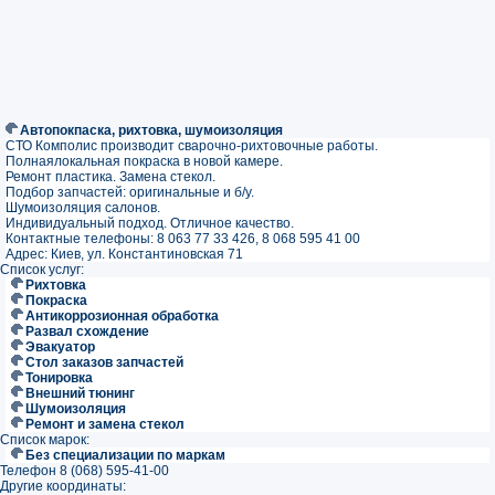
Автопокпаска, рихтовка, шумоизоляция
СТО Комполис производит сварочно-рихтовочные работы.
Полнаялокальная покраска в новой камере.
Ремонт пластика. Замена стекол.
Подбор запчастей: оригинальные и б/у.
Шумоизоляция салонов.
Индивидуальный подход. Отличное качество.
Контактные телефоны: 8 063 77 33 426, 8 068 595 41 00
Адрес: Киев, ул. Константиновская 71
Список услуг:
Рихтовка
Покраска
Антикоррозионная обработка
Развал схождение
Эвакуатор
Стол заказов запчастей
Тонировка
Внешний тюнинг
Шумоизоляция
Ремонт и замена стекол
Список марок:
Без специализации по маркам
Телефон 8 (068) 595-41-00
Другие координаты: