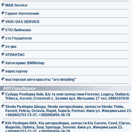
M&B Service
Гарант-Автотехник
VIVA! GAS SERVICE
СТО Любченко
сто Глушители
sv-gaz
АТЛАНТИС
Автосервис BMWshop
евростартер
мастерская авто-красоты "ars-detailing"
АВТОразборки
Субару Розборка Київ. Б/у та нові запчастини Forester, Legacy, Outback,
Tribeca, Ascent, Crosstrek с. Зазимя вул. Мельника 17 тел. 0980197630
Skoda Разборка Шкода, Skoda авторазборка, запчасти Skoda: Fabia,
Favorit, Felicia, Octavia, Rapid, Superb, Forman. Киев ул. Жмеринськая 23.
+38(066)753-72-37, +38(098)956-38-78
KIA Разборка КИА, Kia авторазборка, запчасти Kia Carens, Ceed, Clarus,
Magentis, Optima, Soul, Sportage, Sorento. Киев ул. Жмеринськая 23.
+38(066)753-72-37, +38(098)956-38-78