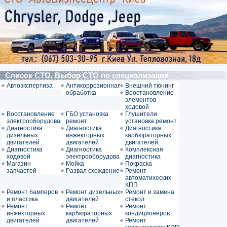
Список СТО. Выбор СТО по специализации
Автоэкспертиза
Антикоррозионная
Внешний тюнинг
обработка
Воостановление
элементов
ходовой
Восстановление
ГБО установка
Глушители
электрооборудования
ремонт
установка ремонт
Диагностика
Диагностика
Диагностика
дизельных
инжекторных
карбюраторных
двигателей
двигателей
двигателей
Диагностика
Диагностика
Комплексная
ходовой
электрооборудования
диагностика
Магазин
Мойка
Покраска
запчастей
Развал схождение
Ремонт
автоматихеских
КПП
Ремонт бамперов
Ремонт дизельных
Ремонт и замена
и пластика
двигателей
стекол
Ремонт
Ремонт
Ремонт
инжекторных
карбюраторных
кондиционеров
двигателей
двигателей
Ремонт