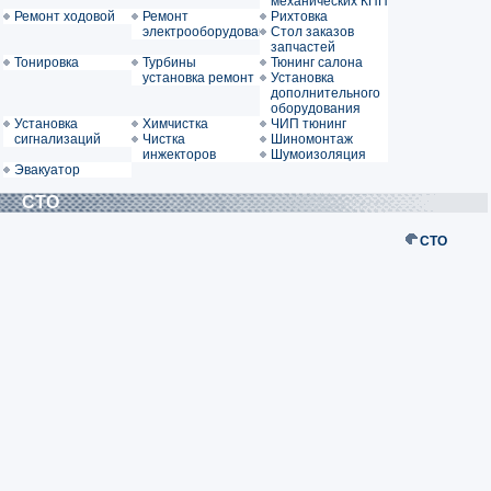
механических КПП
Ремонт ходовой
Ремонт
Рихтовка
электрооборудования
Стол заказов
запчастей
Тонировка
Турбины
Тюнинг салона
установка ремонт
Установка
дополнительного
оборудования
Установка
Химчистка
ЧИП тюнинг
сигнализаций
Чистка
Шиномонтаж
инжекторов
Шумоизоляция
Эвакуатор
СТО
СТО