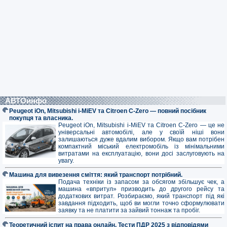
АВТОинфо
Peugeot iOn, Mitsubishi i-MiEV та Citroen C-Zero — повний посібник
покупця та власника.
Peugeot iOn, Mitsubishi i-MiEV та Citroen C-Zero — це не
універсальні автомобілі, але у своїй ніші вони
залишаються дуже вдалим вибором. Якщо вам потрібен
компактний міський електромобіль із мінімальними
витратами на експлуатацію, вони досі заслуговують на
увагу.
Машина для вивезення сміття: який транспорт потрібний.
Подача техніки із запасом за обсягом збільшує чек, а
машина «впритул» призводить до другого рейсу та
додаткових витрат. Розбираємо, який транспорт під які
завдання підходить, щоб ви могли точно сформулювати
заявку та не платити за зайвий тоннаж та пробіг.
Теоретичний іспит на права онлайн. Тести ПДР 2025 з відповідями