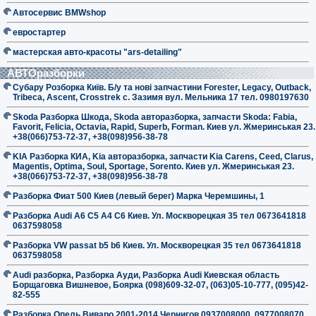
Автосервис BMWshop
евростартер
мастерская авто-красоты "ars-detailing"
АВТОразборки
Субару Розборка Київ. Б/у та нові запчастини Forester, Legacy, Outback,
Tribeca, Ascent, Crosstrek с. Зазимя вул. Мельника 17 тел. 0980197630
Skoda Разборка Шкода, Skoda авторазборка, запчасти Skoda: Fabia,
Favorit, Felicia, Octavia, Rapid, Superb, Forman. Киев ул. Жмеринськая 23.
+38(066)753-72-37, +38(098)956-38-78
KIA Разборка КИА, Kia авторазборка, запчасти Kia Carens, Ceed, Clarus,
Magentis, Optima, Soul, Sportage, Sorento. Киев ул. Жмеринськая 23.
+38(066)753-72-37, +38(098)956-38-78
Разборка Фиат 500 Киев (левый берег) Марка Черемшины, 1
Разборка Audi A6 C5 A4 C6 Киев. Ул. Москворецкая 35 тел 0673641818
0637598058
Разборка VW passat b5 b6 Киев. Ул. Москворецкая 35 тел 0673641818
0637598058
Audi разборка, Разборка Ауди, Разборка Audi Киевская область
Борщаговка Вишневое, Боярка (098)609-32-07, (063)05-10-777, (095)42-
82-555
Разборка Опель Виваро 2001-2014 Чернигов 0937008000, 0977008070,