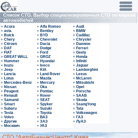
Список СТО. Выбор специализированных СТО по маркам
автомобилей
Acura
Alfa Romeo
Audi
avia
Bentley
BMW
Buick
BYD
Cadillac
Chery
Chevrolet
Chrysler
Citroen
Dacia
Daewoo
DAF
Dodge
Ferrari
FIAT
Ford
Geely
GREAT WALL
GROZ
Honda
Hummer
Hyundai
Infiniti
Isuzu
Iveco
Jaguar
Jeep
KIA
Lamborghini
Lancia
Land Rover
Lexus
Lotus
Mazda
McLaren
Mercedes-Benz
Mercury
Mitsubishi
Nissan
Oka
Opel
Peugeot
Pontiac
Porsche
Renault
Rover
SAAB
Samand
SEAT
Skoda
Smart
Spyker
SsangYong
Subaru
Suzuki
Tata
Tesla
Toyota
Volkswagen
Volvo
ВАЗ
ГАЗ
Другие
ЗАЗ
ЛуАЗ
Москвич
УАЗ