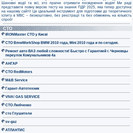
Шановні водії та всі, хто прагне отримати посвідчення водія! Ми раді
представити повну версію тесту на знання ПДР 2025, яка тепер доступна
на нашому сайті! Це ідеальний інструмент для підготовки до теоретичного
іспиту в МВС – безкоштовно, без реєстрації та без обмежень на кількість
спроб!
СТО
IRONMaster СТО у Києві
СТО BmwWorkShop BMW 2010 года, Mini 2010 года и по сегодня.
Ремонт авто ВАЗ любой сложности! Быстро с Гарантией г. Черновцы
переулок Комунальников 4а
АНГАР
СТО RedMotors
M&B Service
Гарант-Автотехник
VIVA! GAS SERVICE
СТО Любченко
сто Глушители
sv-gaz
АТЛАНТИС