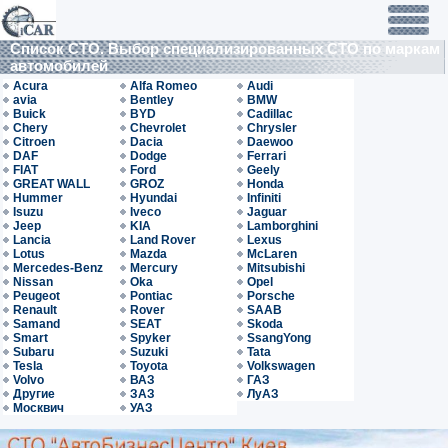
Список СТО. Выбор специализированных СТО по маркам
автомобилей
Acura
Alfa Romeo
Audi
avia
Bentley
BMW
Buick
BYD
Cadillac
Chery
Chevrolet
Chrysler
Citroen
Dacia
Daewoo
DAF
Dodge
Ferrari
FIAT
Ford
Geely
GREAT WALL
GROZ
Honda
Hummer
Hyundai
Infiniti
Isuzu
Iveco
Jaguar
Jeep
KIA
Lamborghini
Lancia
Land Rover
Lexus
Lotus
Mazda
McLaren
Mercedes-Benz
Mercury
Mitsubishi
Nissan
Oka
Opel
Peugeot
Pontiac
Porsche
Renault
Rover
SAAB
Samand
SEAT
Skoda
Smart
Spyker
SsangYong
Subaru
Suzuki
Tata
Tesla
Toyota
Volkswagen
Volvo
ВАЗ
ГАЗ
Другие
ЗАЗ
ЛуАЗ
Москвич
УАЗ