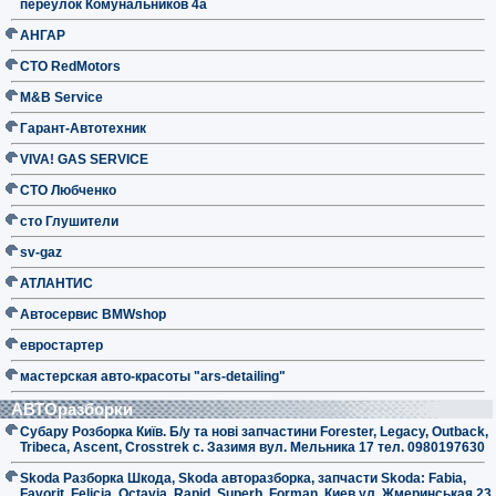
переулок Комунальников 4а
АНГАР
СТО RedMotors
M&B Service
Гарант-Автотехник
VIVA! GAS SERVICE
СТО Любченко
сто Глушители
sv-gaz
АТЛАНТИС
Автосервис BMWshop
евростартер
мастерская авто-красоты "ars-detailing"
АВТОразборки
Субару Розборка Київ. Б/у та нові запчастини Forester, Legacy, Outback,
Tribeca, Ascent, Crosstrek с. Зазимя вул. Мельника 17 тел. 0980197630
Skoda Разборка Шкода, Skoda авторазборка, запчасти Skoda: Fabia,
Favorit, Felicia, Octavia, Rapid, Superb, Forman. Киев ул. Жмеринськая 23.