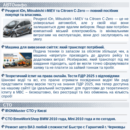
АВТОинфо
Peugeot iOn, Mitsubishi i-MiEV та Citroen C-Zero — повний посібник
покупця та власника.
Peugeot iOn, Mitsubishi i-MiEV та Citroen C-Zero — це не
універсальні автомобілі, але у своїй ніші вони
залишаються дуже вдалим вибором. Якщо вам потрібен
компактний міський електромобіль із мінімальними
витратами на експлуатацію, вони досі заслуговують на
увагу.
Машина для вивезення сміття: який транспорт потрібний.
Подача техніки із запасом за обсягом збільшує чек, а
машина «впритул» призводить до другого рейсу та
додаткових витрат. Розбираємо, який транспорт під які
завдання підходить, щоб ви могли точно сформулювати
заявку та не платити за зайвий тоннаж та пробіг.
Теоретичний іспит на права онлайн. Тести ПДР 2025 з відповідями
Шановні водії та всі, хто прагне отримати посвідчення водія! Ми раді
представити повну версію тесту на знання ПДР 2025, яка тепер доступна
на нашому сайті! Це ідеальний інструмент для підготовки до теоретичного
іспиту в МВС – безкоштовно, без реєстрації та без обмежень на кількість
спроб!
СТО
IRONMaster СТО у Києві
СТО BmwWorkShop BMW 2010 года, Mini 2010 года и по сегодня.
Ремонт авто ВАЗ любой сложности! Быстро с Гарантией г. Черновцы