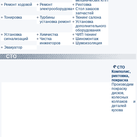
механических КПП
Ремонт ходовой
Ремонт
Рихтовка
электрооборудования
Стол заказов
запчастей
Тонировка
Турбины
Тюнинг салона
установка ремонт
Установка
дополнительного
оборудования
Установка
Химчистка
ЧИП тюнинг
сигнализаций
Чистка
Шиномонтаж
инжекторов
Шумоизоляция
Эвакуатор
СТО
СТО
Комполис,
рихтовка,
покраска
Производим
покраску
дисков,
колесных
колпаков и
деталей
кузова