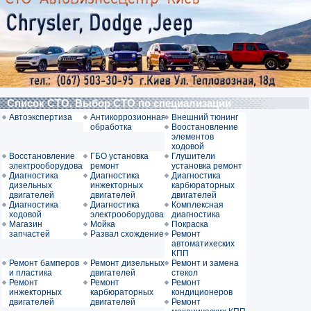
Список СТО. Выбор СТО по специализации
Автоэкспертиза
Антикоррозионная
Внешний тюнинг
обработка
Воостановление
элементов
ходовой
Восстановление
ГБО установка
Глушители
электрооборудования
ремонт
установка ремонт
Диагностика
Диагностика
Диагностика
дизельных
инжекторных
карбюраторных
двигателей
двигателей
двигателей
Диагностика
Диагностика
Комплексная
ходовой
электрооборудования
диагностика
Магазин
Мойка
Покраска
запчастей
Развал схождение
Ремонт
автоматихеских
КПП
Ремонт бамперов
Ремонт дизельных
Ремонт и замена
и пластика
двигателей
стекол
Ремонт
Ремонт
Ремонт
инжекторных
карбюраторных
кондиционеров
двигателей
двигателей
Ремонт