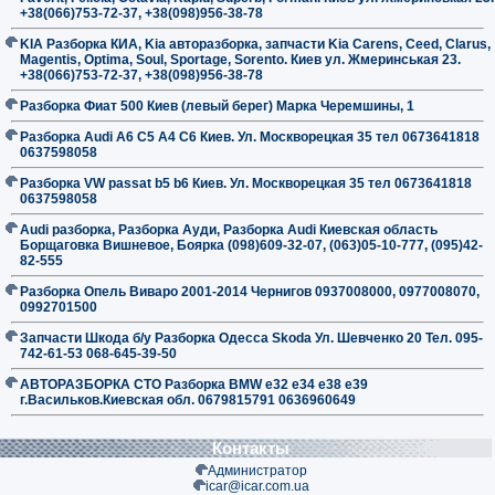
+38(066)753-72-37, +38(098)956-38-78
KIA Разборка КИА, Kia авторазборка, запчасти Kia Carens, Ceed, Clarus,
Magentis, Optima, Soul, Sportage, Sorento. Киев ул. Жмеринськая 23.
+38(066)753-72-37, +38(098)956-38-78
Разборка Фиат 500 Киев (левый берег) Марка Черемшины, 1
Разборка Audi A6 C5 A4 C6 Киев. Ул. Москворецкая 35 тел 0673641818
0637598058
Разборка VW passat b5 b6 Киев. Ул. Москворецкая 35 тел 0673641818
0637598058
Audi разборка, Разборка Ауди, Разборка Audi Киевская область
Борщаговка Вишневое, Боярка (098)609-32-07, (063)05-10-777, (095)42-
82-555
Разборка Опель Виваро 2001-2014 Чернигов 0937008000, 0977008070,
0992701500
Запчасти Шкода б/у Разборка Одесса Skoda Ул. Шевченко 20 Тел. 095-
742-61-53 068-645-39-50
АВТОРАЗБОРКА СТО Разборка BMW е32 е34 е38 е39
г.Васильков.Киевская обл. 0679815791 0636960649
Контакты
Администратор
icar@icar.com.ua