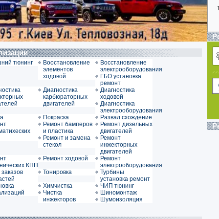
Р
ализации
ний тюнинг
Воостановление
Восстановление
элементов
электрооборудования
ходовой
ГБО установка
ремонт
ностика
Диагностика
Диагностика
кторных
карбюраторных
ходовой
ателей
двигателей
Диагностика
электрооборудования
а
Покраска
Развал схождение
нт
Ремонт бамперов
Ремонт дизельных
Р
матихеских
и пластика
двигателей
Ремонт и замена
Ремонт
стекол
инжекторных
двигателей
нт
Ремонт ходовой
Ремонт
нических КПП
электрооборудования
 заказов
Тонировка
Турбины
астей
установка ремонт
новка
Химчистка
ЧИП тюнинг
ализаций
Чистка
Шиномонтаж
инжекторов
Шумоизоляция