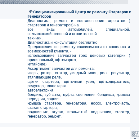
Специализированный Центр по ремонту Стартеров и
Генераторов
Диагностика, ремонт и востановление агрегатов (
стартеров и генераторов) на
все виды автомобилей, специальной,
сельскохозяйственной и строительной
техники.
Диагностика и консультация бесплатно.
Предложения по ремонту взависимости от кошелька и
возможностей клиента, -
использование запчастей трех ценовых категорий (
оригинальный, афтемаркет,
китайские)
Ассортимент запчастей для ремонта:
якорь, ротор, статор, диодный мост, реле регулятор,
втягивающие реле,
щётки стартера, щёточный узел, щёткодержатель,
редуктор, планетарка,
автоэлектрика,
бендикс, зубчатка, муфта сцепления бендикса, крышка
передняя, задняя
крышка стартера, генератора, носок, электрочасть,
стакан стартера,
подшипник, втулка, игольчатый подшипник, стартер,
генератор, ремонт,
А