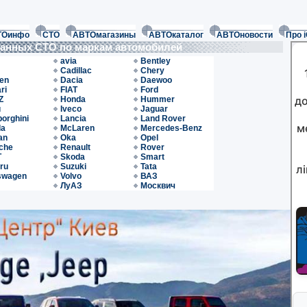
ТОинфо
СТО
АВТОмагазины
АВТОкаталог
АВТОновости
Про 
ванных СТО по маркам автомобилей
avia
Bentley
Cadillac
Chery
oen
Dacia
Daewoo
ri
FIAT
Ford
Z
Honda
Hummer
u
Iveco
Jaguar
orghini
Lancia
Land Rover
da
McLaren
Mercedes-Benz
an
Oka
Opel
che
Renault
Rover
T
Skoda
Smart
ru
Suzuki
Tata
swagen
Volvo
ВАЗ
ЛуАЗ
Москвич