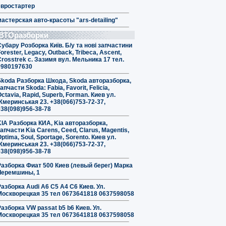
евростартер
мастерская авто-красоты "ars-detailing"
ВТОразборки
Субару Розборка Київ. Б/у та нові запчастини
orester, Legacy, Outback, Tribeca, Ascent,
Crosstrek с. Зазимя вул. Мельника 17 тел.
0980197630
Skoda Разборка Шкода, Skoda авторазборка,
апчасти Skoda: Fabia, Favorit, Felicia,
ctavia, Rapid, Superb, Forman. Киев ул.
Жмеринськая 23. +38(066)753-72-37,
+38(098)956-38-78
KIA Разборка КИА, Kia авторазборка,
апчасти Kia Carens, Ceed, Clarus, Magentis,
ptima, Soul, Sportage, Sorento. Киев ул.
Жмеринськая 23. +38(066)753-72-37,
+38(098)956-38-78
Разборка Фиат 500 Киев (левый берег) Марка
Черемшины, 1
Разборка Audi A6 C5 A4 C6 Киев. Ул.
Москворецкая 35 тел 0673641818 0637598058
Разборка VW passat b5 b6 Киев. Ул.
Москворецкая 35 тел 0673641818 0637598058