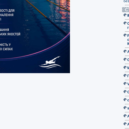
без
С
г