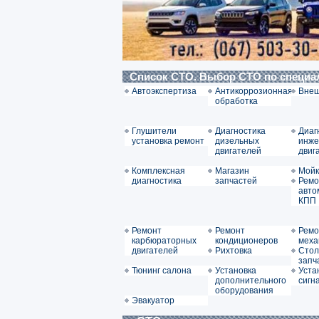
Список СТО. Выбор СТО по специ
Автоэкспертиза
Антикоррозионная
Внеш
обработка
Глушители
Диагностика
Диаг
установка ремонт
дизельных
инже
двигателей
двиг
Комплексная
Магазин
Мойк
диагностика
запчастей
Ремо
авто
КПП
Ремонт
Ремонт
Ремо
карбюраторных
кондиционеров
меха
двигателей
Рихтовка
Стол
запч
Тюнинг салона
Установка
Уста
дополнительного
сигн
оборудования
Эвакуатор