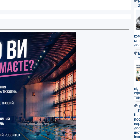
P
ко
мі
дос
під
сф
тон
Ша
по
ве
до
ін
ісп