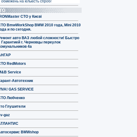
 обмежень на кількість спроб!
ТО
IRONMaster СТО у Києві
СТО BmwWorkShop BMW 2010 года, Mini 2010
ода и по сегодня.
Ремонт авто ВАЗ любой сложности! Быстро
с Гарантией г. Черновцы переулок
Комунальников 4а
АНГАР
СТО RedMotors
M&B Service
Гарант-Автотехник
VIVA! GAS SERVICE
СТО Любченко
сто Глушители
sv-gaz
АТЛАНТИС
Автосервис BMWshop