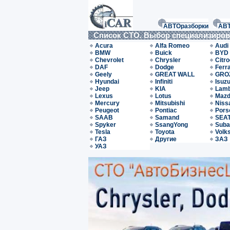
АВТОразборки
АВ
Список СТО. Выбор специализиро
Acura
Alfa Romeo
Audi
BMW
Buick
BYD
Chevrolet
Chrysler
Citr
DAF
Dodge
Ferra
Geely
GREAT WALL
GRO
Hyundai
Infiniti
Isuz
Jeep
KIA
Lamb
Lexus
Lotus
Maz
Mercury
Mitsubishi
Niss
Peugeot
Pontiac
Pors
SAAB
Samand
SEA
Spyker
SsangYong
Suba
Tesla
Toyota
Volk
ГАЗ
Другие
ЗАЗ
УАЗ