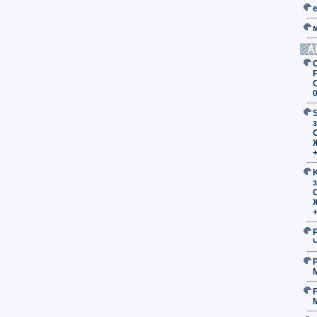
А
F
з
O
з
O