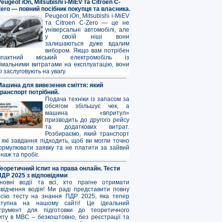
eugeot iOn, Mitsubishi i-MiEV та Citroen C-
Zero — повний посібник покупця та власника.
Peugeot iOn, Mitsubishi i-MiEV
та Citroen C-Zero — це не
універсальні автомобілі, але
у своїй ніші вони
залишаються дуже вдалим
вибором. Якщо вам потрібен
мпактний міський електромобіль із
німальними витратами на експлуатацію, вони
і заслуговують на увагу.
Машина для вивезення сміття: який
транспорт потрібний.
Подача техніки із запасом за
обсягом збільшує чек, а
машина «впритул»
призводить до другого рейсу
та додаткових витрат.
Розбираємо, який транспорт
 які завдання підходить, щоб ви могли точно
ормулювати заявку та не платити за зайвий
наж та пробіг.
Теоретичний іспит на права онлайн. Тести
ПДР 2025 з відповідями
новні водії та всі, хто прагне отримати
свідчення водія! Ми раді представити повну
рсію тесту на знання ПДР 2025, яка тепер
ступна на нашому сайті! Це ідеальний
струмент для підготовки до теоретичного
иту в МВС – безкоштовно, без реєстрації та