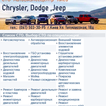
Список СТО. Выбор СТО по специализации
Автоэкспертиза
Антикоррозионная
Внешний тюнинг
обработка
Воостановление
элементов
ходовой
Восстановление
ГБО установка
Глушители
электрооборудования
ремонт
установка ремонт
Диагностика
Диагностика
Диагностика
дизельных
инжекторных
карбюраторных
двигателей
двигателей
двигателей
Диагностика
Диагностика
Комплексная
ходовой
электрооборудования
диагностика
Магазин
Мойка
Покраска
запчастей
Развал схождение
Ремонт
автоматихеских
КПП
Ремонт бамперов
Ремонт дизельных
Ремонт и замена
и пластика
двигателей
стекол
Ремонт
Ремонт
Ремонт
инжекторных
карбюраторных
кондиционеров
двигателей
двигателей
Ремонт