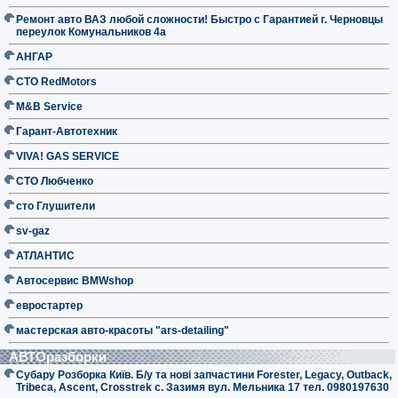
Ремонт авто ВАЗ любой сложности! Быстро с Гарантией г. Черновцы
переулок Комунальников 4а
АНГАР
СТО RedMotors
M&B Service
Гарант-Автотехник
VIVA! GAS SERVICE
СТО Любченко
сто Глушители
sv-gaz
АТЛАНТИС
Автосервис BMWshop
евростартер
мастерская авто-красоты "ars-detailing"
АВТОразборки
Субару Розборка Київ. Б/у та нові запчастини Forester, Legacy, Outback,
Tribeca, Ascent, Crosstrek с. Зазимя вул. Мельника 17 тел. 0980197630