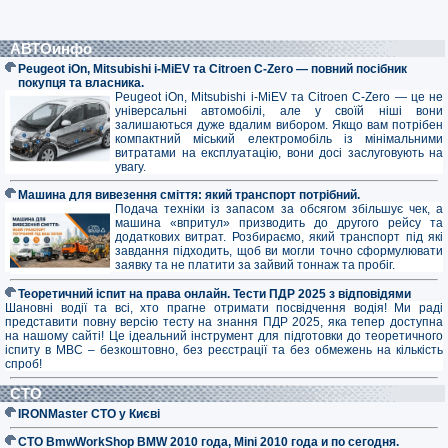
АВТОинфо
Peugeot iOn, Mitsubishi i-MiEV та Citroen C-Zero — повний посібник
покупця та власника.
Peugeot iOn, Mitsubishi i-MiEV та Citroen C-Zero — це не
універсальні автомобілі, але у своїй ніші вони
залишаються дуже вдалим вибором. Якщо вам потрібен
компактний міський електромобіль із мінімальними
витратами на експлуатацію, вони досі заслуговують на
увагу.
Машина для вивезення сміття: який транспорт потрібний.
Подача техніки із запасом за обсягом збільшує чек, а
машина «впритул» призводить до другого рейсу та
додаткових витрат. Розбираємо, який транспорт під які
завдання підходить, щоб ви могли точно сформулювати
заявку та не платити за зайвий тоннаж та пробіг.
Теоретичний іспит на права онлайн. Тести ПДР 2025 з відповідями
Шановні водії та всі, хто прагне отримати посвідчення водія! Ми раді
представити повну версію тесту на знання ПДР 2025, яка тепер доступна
на нашому сайті! Це ідеальний інструмент для підготовки до теоретичного
іспиту в МВС – безкоштовно, без реєстрації та без обмежень на кількість
спроб!
СТО
IRONMaster СТО у Києві
СТО BmwWorkShop BMW 2010 года, Mini 2010 года и по сегодня.