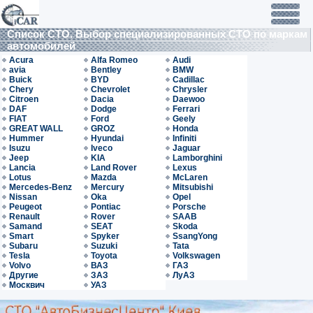
Список СТО. Выбор специализированных СТО по маркам
автомобилей
Acura
Alfa Romeo
Audi
avia
Bentley
BMW
Buick
BYD
Cadillac
Chery
Chevrolet
Chrysler
Citroen
Dacia
Daewoo
DAF
Dodge
Ferrari
FIAT
Ford
Geely
GREAT WALL
GROZ
Honda
Hummer
Hyundai
Infiniti
Isuzu
Iveco
Jaguar
Jeep
KIA
Lamborghini
Lancia
Land Rover
Lexus
Lotus
Mazda
McLaren
Mercedes-Benz
Mercury
Mitsubishi
Nissan
Oka
Opel
Peugeot
Pontiac
Porsche
Renault
Rover
SAAB
Samand
SEAT
Skoda
Smart
Spyker
SsangYong
Subaru
Suzuki
Tata
Tesla
Toyota
Volkswagen
Volvo
ВАЗ
ГАЗ
Другие
ЗАЗ
ЛуАЗ
Москвич
УАЗ