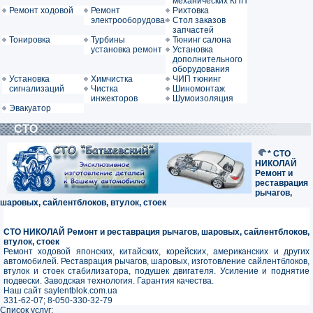
механических КПП
Ремонт ходовой
Ремонт
Рихтовка
электрооборудования
Стол заказов
запчастей
Тонировка
Турбины
Тюнинг салона
установка ремонт
Установка
дополнительного
оборудования
Установка
Химчистка
ЧИП тюнинг
сигнализаций
Чистка
Шиномонтаж
инжекторов
Шумоизоляция
Эвакуатор
СТО
* СТО
НИКОЛАЙ
Ремонт и
реставрация
рычагов,
шаровых, сайлентблоков, втулок, стоек
СТО НИКОЛАЙ Ремонт и реставрация рычагов, шаровых, сайлентблоков,
втулок, стоек
Ремонт ходовой японских, китайских, корейских, американских и других
автомобилей. Реставрация рычагов, шаровых, изготовление сайлентблоков,
втулок и стоек стабилизатора, подушек двигателя. Усиление и поднятие
подвески. Заводская технология. Гарантия качества.
Наш сайт saylentblok.com.ua
331-62-07; 8-050-330-32-79
Список услуг: