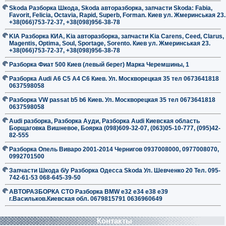
Skoda Разборка Шкода, Skoda авторазборка, запчасти Skoda: Fabia,
Favorit, Felicia, Octavia, Rapid, Superb, Forman. Киев ул. Жмеринськая 23.
+38(066)753-72-37, +38(098)956-38-78
KIA Разборка КИА, Kia авторазборка, запчасти Kia Carens, Ceed, Clarus,
Magentis, Optima, Soul, Sportage, Sorento. Киев ул. Жмеринськая 23.
+38(066)753-72-37, +38(098)956-38-78
Разборка Фиат 500 Киев (левый берег) Марка Черемшины, 1
Разборка Audi A6 C5 A4 C6 Киев. Ул. Москворецкая 35 тел 0673641818
0637598058
Разборка VW passat b5 b6 Киев. Ул. Москворецкая 35 тел 0673641818
0637598058
Audi разборка, Разборка Ауди, Разборка Audi Киевская область
Борщаговка Вишневое, Боярка (098)609-32-07, (063)05-10-777, (095)42-
82-555
Разборка Опель Виваро 2001-2014 Чернигов 0937008000, 0977008070,
0992701500
Запчасти Шкода б/у Разборка Одесса Skoda Ул. Шевченко 20 Тел. 095-
742-61-53 068-645-39-50
АВТОРАЗБОРКА СТО Разборка BMW е32 е34 е38 е39
г.Васильков.Киевская обл. 0679815791 0636960649
Контакты