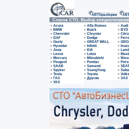
АВТОразборки
АВ
Список СТО. Выбор специализиро
Acura
Alfa Romeo
Audi
BMW
Buick
BYD
Chevrolet
Chrysler
Citr
DAF
Dodge
Ferra
Geely
GREAT WALL
GRO
Hyundai
Infiniti
Isuz
Jeep
KIA
Lamb
Lexus
Lotus
Maz
Mercury
Mitsubishi
Niss
Peugeot
Pontiac
Pors
SAAB
Samand
SEA
Spyker
SsangYong
Suba
Tesla
Toyota
Volk
ГАЗ
Другие
ЗАЗ
УАЗ