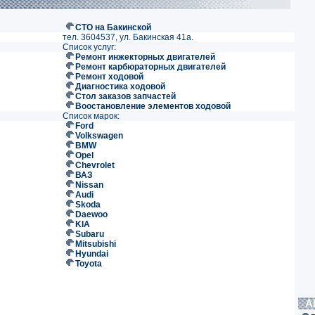
СТО на Бакинской
тел. 3604537, ул. Бакинская 41а.
Список услуг:
Ремонт инжекторных двигателей
Ремонт карбюраторных двигателей
Ремонт ходовой
Диагностика ходовой
Стол заказов запчастей
Воостановление элементов ходовой
Список марок:
Ford
Volkswagen
BMW
Opel
Chevrolet
ВАЗ
Nissan
Audi
Skoda
Daewoo
KIA
Subaru
Mitsubishi
Hyundai
Toyota
А