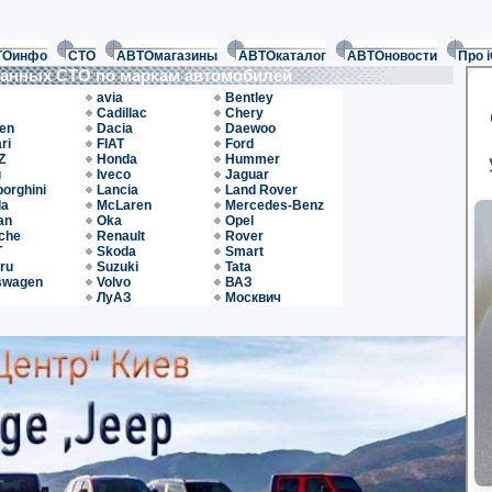
ТОинфо
СТО
АВТОмагазины
АВТОкаталог
АВТОновости
Про 
ванных СТО по маркам автомобилей
avia
Bentley
Cadillac
Chery
oen
Dacia
Daewoo
ri
FIAT
Ford
Z
Honda
Hummer
u
Iveco
Jaguar
orghini
Lancia
Land Rover
da
McLaren
Mercedes-Benz
an
Oka
Opel
che
Renault
Rover
T
Skoda
Smart
ru
Suzuki
Tata
swagen
Volvo
ВАЗ
ЛуАЗ
Москвич