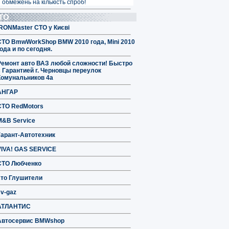
 обмежень на кількість спроб!
ТО
IRONMaster СТО у Києві
СТО BmwWorkShop BMW 2010 года, Mini 2010
ода и по сегодня.
Ремонт авто ВАЗ любой сложности! Быстро
с Гарантией г. Черновцы переулок
Комунальников 4а
АНГАР
СТО RedMotors
M&B Service
Гарант-Автотехник
VIVA! GAS SERVICE
СТО Любченко
сто Глушители
sv-gaz
АТЛАНТИС
Автосервис BMWshop