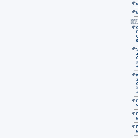
А
F
з
O
з
O