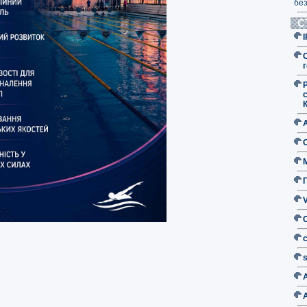
без
С
г