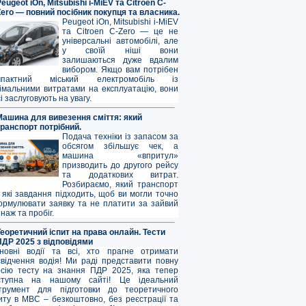
eugeot iOn, Mitsubishi i-MiEV та Citroen C-
Zero — повний посібник покупця та власника.
Peugeot iOn, Mitsubishi i-MiEV
та Citroen C-Zero — це не
універсальні автомобілі, але
у своїй ніші вони
залишаються дуже вдалим
вибором. Якщо вам потрібен
мпактний міський електромобіль із
німальними витратами на експлуатацію, вони
і заслуговують на увагу.
Машина для вивезення сміття: який
транспорт потрібний.
Подача техніки із запасом за
обсягом збільшує чек, а
машина «впритул»
призводить до другого рейсу
та додаткових витрат.
Розбираємо, який транспорт
 які завдання підходить, щоб ви могли точно
ормулювати заявку та не платити за зайвий
наж та пробіг.
Теоретичний іспит на права онлайн. Тести
ПДР 2025 з відповідями
новні водії та всі, хто прагне отримати
свідчення водія! Ми раді представити повну
рсію тесту на знання ПДР 2025, яка тепер
ступна на нашому сайті! Це ідеальний
струмент для підготовки до теоретичного
иту в МВС – безкоштовно, без реєстрації та