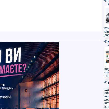
P
ко
мі
дос
під
сф
тон
Ша
по
ве
до
ін
ісп