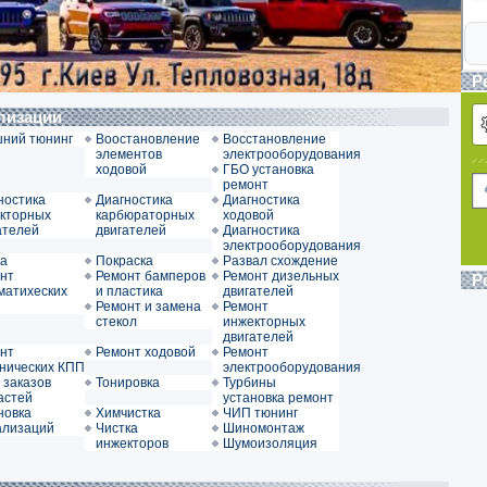
Р
ализации
ний тюнинг
Воостановление
Восстановление
элементов
электрооборудования
ходовой
ГБО установка
ремонт
ностика
Диагностика
Диагностика
кторных
карбюраторных
ходовой
ателей
двигателей
Диагностика
электрооборудования
а
Покраска
Развал схождение
нт
Ремонт бамперов
Ремонт дизельных
Р
матихеских
и пластика
двигателей
Ремонт и замена
Ремонт
стекол
инжекторных
двигателей
нт
Ремонт ходовой
Ремонт
нических КПП
электрооборудования
 заказов
Тонировка
Турбины
астей
установка ремонт
новка
Химчистка
ЧИП тюнинг
ализаций
Чистка
Шиномонтаж
инжекторов
Шумоизоляция