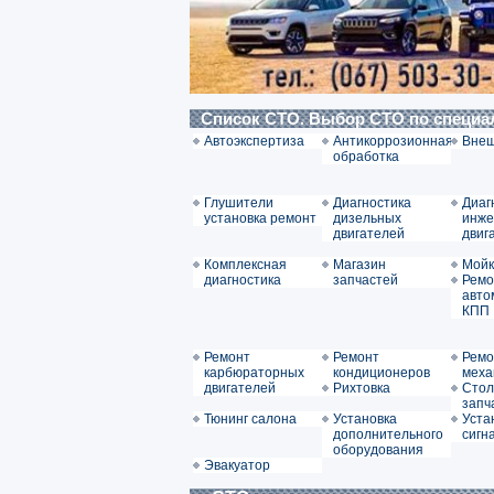
Список СТО. Выбор СТО по специ
Автоэкспертиза
Антикоррозионная
Внеш
обработка
Глушители
Диагностика
Диаг
установка ремонт
дизельных
инже
двигателей
двиг
Комплексная
Магазин
Мойк
диагностика
запчастей
Ремо
авто
КПП
Ремонт
Ремонт
Ремо
карбюраторных
кондиционеров
меха
двигателей
Рихтовка
Стол
запч
Тюнинг салона
Установка
Уста
дополнительного
сигн
оборудования
Эвакуатор