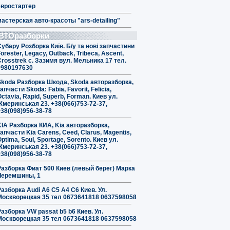
евростартер
мастерская авто-красоты "ars-detailing"
ВТОразборки
Субару Розборка Київ. Б/у та нові запчастини
orester, Legacy, Outback, Tribeca, Ascent,
Crosstrek с. Зазимя вул. Мельника 17 тел.
0980197630
Skoda Разборка Шкода, Skoda авторазборка,
апчасти Skoda: Fabia, Favorit, Felicia,
ctavia, Rapid, Superb, Forman. Киев ул.
Жмеринськая 23. +38(066)753-72-37,
+38(098)956-38-78
KIA Разборка КИА, Kia авторазборка,
апчасти Kia Carens, Ceed, Clarus, Magentis,
ptima, Soul, Sportage, Sorento. Киев ул.
Жмеринськая 23. +38(066)753-72-37,
+38(098)956-38-78
Разборка Фиат 500 Киев (левый берег) Марка
Черемшины, 1
Разборка Audi A6 C5 A4 C6 Киев. Ул.
Москворецкая 35 тел 0673641818 0637598058
Разборка VW passat b5 b6 Киев. Ул.
Москворецкая 35 тел 0673641818 0637598058