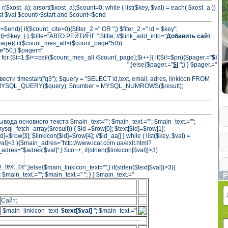
int_r($xost_a); arsort($xost_a);$count=0; while ( list($key, $val) = each( $xost_a ))
xost $val $count>$start and $count<$end
=$end){ if($count_cite>0){$fiter_2.=" OR ";} $fiter_2.=" id = $key";
]=$key; } } $title="АВТО РЕЙТИНГ ".$title; //$link_add_info="
Добавить сайт
page){ if($count_mes_all>($count_page*50))
*50;} $pager="
for ($i=1;$i<=ceil($count_mes_all /$count_page);$i++){ if($i!=$pn){$pager.="
$i
";}else{$pager.="
$i
";} } $pager.="
вести timestart("q3"); $query = "SELECT id,text, email, adres, linkicon FROM
ult = MYSQL_QUERY($query); $number = MYSQL_NUMROWS($result);
вывода основного текста $main_text=""; $main_text.=""; $main_text.="";
ysql_fetch_array($result)) { $id =$row[0]; $text[$id]=$row[1];
=$row[3]; $linkicon[$id]=$row[4]; //$id_aa[] } while ( list($key, $val) =
$val]<3 ){$main_adres="http://www.icar.com.ua/exit.html?
adres="$adres[$val]";} $co++; if(strlen($linkicon[$val])>3)
";}else{$main_linkicon_text="";} if(strlen($text[$val])>3){
 $main_text.=""; $main_text.=" "; } } $main_text.="
Р
Сайт:
$main_linkicon_text
$text[$val]
"; $main_text.="