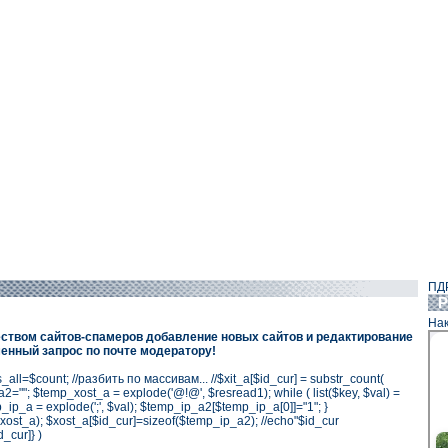
ПД
Р
Нак
еством сайтов-спамеров добавление новых сайтов и редактирование
енный запрос по почте модератору!
es_all=$count; //разбить по массивам... //$xit_a[$id_cur] = substr_count(
=""; $temp_xost_a = explode('@!@', $resread1); while ( list($key, $val) =
ip_a = explode(';', $val); $temp_ip_a2[$temp_ip_a[0]]="1"; }
xost_a); $xost_a[$id_cur]=sizeof($temp_ip_a2); //echo"$id_cur
d_cur]} )