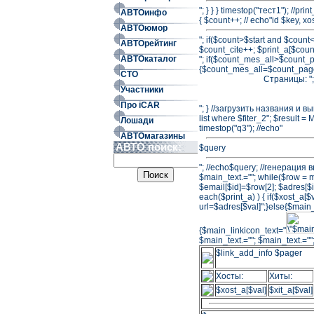
"; } } } timestop("тест1"); //pr
АВТОинфо
{ $count++; // echo"id $key, 
АВТОюмор
"; if($count>$start and $count<
АВТОрейтинг
$count_cite++; $print_a[$count
АВТОкаталог
"; if($count_mes_all>$count_
{$count_mes_all=$count_page
СТО
Страницы: "; 
Участники
Про iCAR
"; } //загрузить названия и вы
list where $fiter_2"; $res
Лошади
timestop("q3"); //echo"
АВТОмагазины
АВТО поиск:
$query
"; //echo$query; //генерация 
$main_text.=""; while($row = m
$email[$id]=$row[2]; $adres[$id]
each($print_a) ) { if($xost_a[
url=$adres[$val]";}else{$main_
{$main_linkicon_text="
$main_text.=""; $main_text.="";
$link_add_info $pager
Хосты:
Хиты:
$xost_a[$val]
$xit_a[$val]