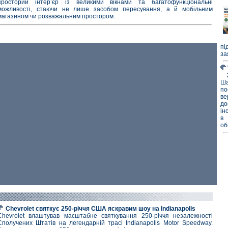
просторий інтер’єр із великими вікнами та багатофункціональні
можливості, стаючи не лише засобом пересування, а й мобільним
магазином чи розважальним простором.
пі
за
Ша
по
ве
д
ін
в 
об
Chevrolet святкує 250-річчя США яскравим шоу на Indianapolis
Chevrolet влаштував масштабне святкування 250-річчя незалежності
Сполучених Штатів на легендарній трасі Indianapolis Motor Speedway.