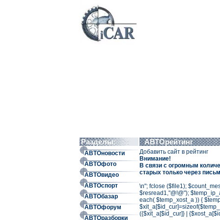
Разделы:
АВТОрейтинг
Добавить сайт в рейтинг
АВТОновости
Внимание!
АВТОфото
В связи с огромным колич
старых только через письм
АВТОвидео
АВТОспорт
\n"; fclose ($file1); $count_m
$resread1,"@!@"); $temp_ip_a2
АВТОбазар
each( $temp_xost_a )) { $temp_
$xit_a[$id_cur]=sizeof($temp_
АВТОфорум
({$xit_a[$id_cur]} | {$xost_a[$i
АВТОразборки