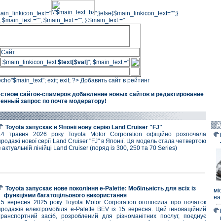
main_linkicon_text="
";}else{$main_linkicon_text="";}
 $main_text.=""; $main_text.=""; } $main_text.="
Сайт:
$main_linkicon_text
$text[$val]
"; $main_text.="
 echo"$main_text"; exit; exit; ?>
Добавить сайт в рейтинг
еством сайтов-спамеров добавление новых сайтов и редактирование
енный запрос по почте модератору!
Toyota запускає в Японії нову серію Land Cruiser "FJ"
14 травня 2026 року Toyota Motor Corporation офіційно розпочала
продажі нової серії Land Cruiser "FJ" в Японії. Ця модель стала четвертою
в актуальній лінійці Land Cruiser (поряд із 300, 250 та 70 Series)
Toyota запускає нове покоління e-Palette: Мобільність для всіх із
мі
функціями багатоцільового використання
на
15 вересня 2025 року Toyota Motor Corporation оголосила про початок
продажів електромобіля e-Palette BEV із 15 вересня. Цей інноваційний
транспортний засіб, розроблений для різноманітних послуг, поєднує