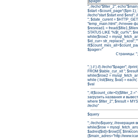
$pager
"; //echo"$fiter_2"; echo"$mai
$start =$count_page*($pn-1);
//echo"start $start end $end"; 
"; $date_curent = $HTTP_GET_V
"temp_main.html"; //чтение файл
$resread1 = fread($file1,$file
STATUS LIKE '%$t_cur%'"; 
while($row2 = mysql_fetch_array
$id_cur= str_replace("_xost","
if($count_mes_all>$count_pa
$pager="
Страницы: "; 
"; } // } //} //echo"$pager"; //p
FROM $table_cur_xit "; $re
while($row2 = mysql_fetch_array
while ( list($key, $val) = each
$val
"; if($count_cite>0){$fiter_2.="
загрузить названия и вывести 
where $fiter_2"; $result = 
//echo"
$query
"; //echo$query; //генерация 
while($row = mysql_fetch_array
$adres[$id]=$row[3]; $linkicon[$
{$main_adres="http://www.icar