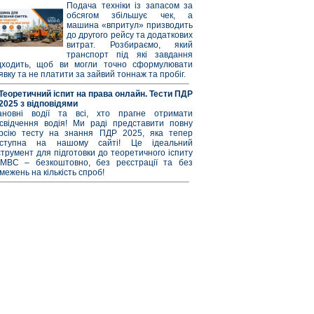
Подача техніки із запасом за
обсягом збільшує чек, а
машина «впритул» призводить
до другого рейсу та додаткових
витрат. Розбираємо, який
транспорт під які завдання
дходить, щоб ви могли точно сформулювати
явку та не платити за зайвий тоннаж та пробіг.
Теоретичний іспит на права онлайн. Тести ПДР
2025 з відповідями
новні водії та всі, хто прагне отримати
свідчення водія! Ми раді представити повну
рсію тесту на знання ПДР 2025, яка тепер
оступна на нашому сайті! Це ідеальний
струмент для підготовки до теоретичного іспиту
МВС – безкоштовно, без реєстрації та без
межень на кількість спроб!