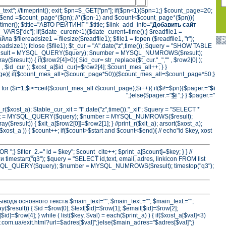
n_text"; //timeprint(); exit; $pn=$_GET["pn"]; if($pn<1){$pn=1;} $count_page=20;
 $end =$count_page*($pn); //*($pn-1) and $count<$count_page*($pn)){
//timer(); $title="АВТО РЕЙТИНГ ".$title; $link_add_info="
Добавить сайт
ARS["dc"]; if($date_curent<1){$date_curent=time();} $readfile1 =
а $filereadsize1 = filesize($readfile1); $file1 = fopen ($readfile1, "r");
Р
readsize1); fclose ($file1); $t_cur = "A".date("z",time()); $query = "SHOW TABLE
$result = MYSQL_QUERY($query); $number = MYSQL_NUMROWS($result);
($result)) { if($row2[4]>0){ $id_cur= str_replace($t_cur."_","" , $row2[0] );
" , $id_cur ); $xost_a[$id_cur]=$row2[4]; $count_mes_all++; } }
ge){ if($count_mes_all>($count_page*50)){$count_mes_all=$count_page*50;}
for ($i=1;$i<=ceil($count_mes_all /$count_page);$i++){ if($i!=$pn){$pager.="
$i
";}else{$pager.="
$i
";} } $pager.="
rint_r($xost_a); $table_cur_xit = "I".date("z",time())."_xit"; $query = "SELECT *
sult = MYSQL_QUERY($query); $number = MYSQL_NUMROWS($result);
($result)) { $xit_a[$row2[0]]=$row2[1]; } //print_r($xit_a); arsort($xost_a);
( $xost_a )) { $count++; if($count>$start and $count<$end){ // echo"id $key, xost
 OR ";} $fiter_2.=" id = $key"; $count_cite++; $print_a[$count]=$key; } } //
timestart("q3"); $query = "SELECT id,text, email, adres, linkicon FROM list
MYSQL_QUERY($query); $number = MYSQL_NUMROWS($result); timestop("q3");
вывода основного текста $main_text=""; $main_text.=""; $main_text.="";
($result)) { $id =$row[0]; $text[$id]=$row[1]; $email[$id]=$row[2];
id]=$row[4]; } while ( list($key, $val) = each($print_a) ) { if($xost_a[$val]<3)
.com.ua/exit.html?url=$adres[$val]";}else{$main_adres="$adres[$val]";}