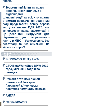
пробіг.
Теоретичний іспит на права
онлайн. Тести ПДР 2025 з
відповідями
Шановні водії та всі, хто прагне
отримати посвідчення водія! Ми
раді представити повну версію
тесту на знання ПДР 2025, яка
тепер доступна на нашому сайті!
Це ідеальний інструмент для
підготовки до теоретичного
іспиту в МВС – безкоштовно, без
реєстрації та без обмежень на
кількість спроб!
СТО
и
IRONMaster СТО у Києві
а
СТО BmwWorkShop BMW 2010
-
года, Mini 2010 года и по
сегодня.
Ремонт авто ВАЗ любой
сложности! Быстро с
Гарантией г. Черновцы
переулок Комунальников 4а
АНГАР
СТО RedMotors