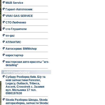
M&B Service
Гарант-Автотехник
VIVA! GAS SERVICE
СТО Любченко
сто Глушители
sv-gaz
а
АТЛАНТИС
ю
Автосервис BMWshop
евростартер
мастерская авто-красоты "ars-
detailing"
АВТОразборки
Субару Розборка Київ. Б/у та
нові запчастини Forester,
Legacy, Outback, Tribeca,
Ascent, Crosstrek с. Зазимя
вул. Мельника 17 тел.
0980197630
Skoda Разборка Шкода, Skoda
авторазборка, запчасти Skoda: