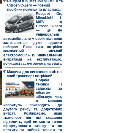
Peugeot iOn, Mitsubishi i-MiEV та
Citroen C-Zero — повний
посібник покупця та власника.
я
Peugeot iOn,
.
Mitsubishi i-
е
MiEV та
е
Citroen C-Zero
— це не
л
універсальні
,
автомобілі, але у своїй ніші вони
в
залишаються дуже вдалим
.
вибором. Якщо вам потрібен
о
компактний міський
електромобіль із мінімальними
витратами на експлуатацію,
вони досі заслуговують на увагу.
Машина для вивезення сміття:
який транспорт потрібний.
Подача
техніки із
запасом за
обсягом
збільшує чек,
а машина
«впритул» призводить до
другого рейсу та додаткових
витрат. Розбираємо, який
а
транспорт під які завдання
.
підходить, щоб ви могли точно
сформулювати заявку та не
платити за зайвий тоннаж та