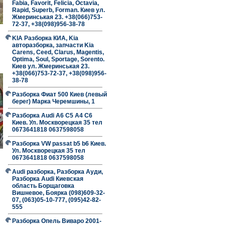
Fabia, Favorit, Felicia, Octavia,
Rapid, Superb, Forman. Киев ул.
Жмеринськая 23. +38(066)753-
72-37, +38(098)956-38-78
KIA Разборка КИА, Kia
авторазборка, запчасти Kia
Carens, Ceed, Clarus, Magentis,
Optima, Soul, Sportage, Sorento.
Киев ул. Жмеринськая 23.
+38(066)753-72-37, +38(098)956-
38-78
Разборка Фиат 500 Киев (левый
берег) Марка Черемшины, 1
Разборка Audi A6 C5 A4 C6
Киев. Ул. Москворецкая 35 тел
0673641818 0637598058
Разборка VW passat b5 b6 Киев.
Ул. Москворецкая 35 тел
0673641818 0637598058
я
Audi разборка, Разборка Ауди,
Разборка Audi Киевская
область Борщаговка
Вишневое, Боярка (098)609-32-
07, (063)05-10-777, (095)42-82-
555
Разборка Опель Виваро 2001-