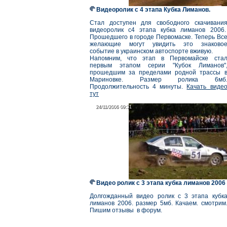
Видеоролик с 4 этапа Кубка Лиманов.
Стал доступен для свободного скачивани
видеоролик с4 этапа кубка лиманов 2006
Прошедшего в городе Первомаске. Теперь Вс
желающие могут увидить это знаково
событие в украинском автоспорте вживую.
Напомним, что этап в Первомайске ста
первым этапом серии "Кубок Лиманов"
прошедшим за пределами родной трассы 
Мариновке. Размер ролика 6мб
Продолжительность
4 минуты.
Качать виде
тут
24/11/2006 09:31
24/11/2006 09:31
Видео ролик с 3 этапа кубка лиманов 2006
Долгожданный видео ролик с 3 этапа кубк
лиманов 2006. размер 5мб. Качаем. смотрим
Пишим отзывы в форум.