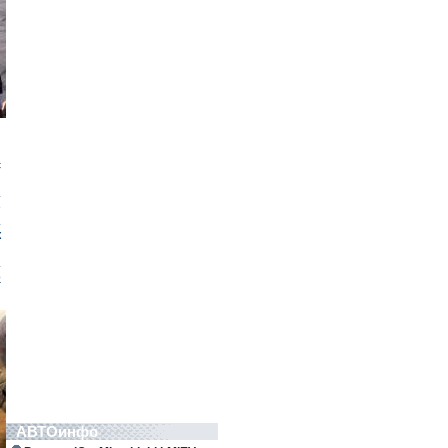
с
й
.
е
.
к
я
.
о
АВТОинфо