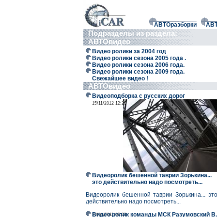
АВТОразборки
АВ
Подразделы из раздела:
АВТОвидео
Видео ролики за 2004 год
Видео ролики сезона 2005 года .
Видео ролики сезона 2006 года.
Видео ролики сезона 2009 года.
Свежайшее видео !
АВТОвидео
Видеоподборка с русских дорог
15/11/2012 12:25
15/11/2012 12:25
Видеоролик бешенной таврии Зорькина...
это действительно надо посмотреть...
Видеоролик бешенной таврии Зорькина... эт
действительно надо посмотреть...
Видео ролик команды МСК Разумовский В.
19/01/2011 09:23
19/01/2011 09:23