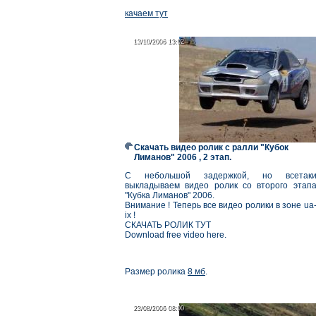
качаем тут
13/10/2006 13:02
13/10/2006 13:02
Скачать видео ролик с ралли "Кубок
Лиманов" 2006 , 2 этап.
С небольшой задержкой, но всетак
выкладываем видео ролик со второго этап
"Кубка Лиманов" 2006.
Внимание ! Теперь все видео ролики в зоне ua
ix !
СКАЧАТЬ РОЛИК ТУТ
Download free video here.
Размер ролика
8 мб
.
23/08/2006 08:00
23/08/2006 08:00