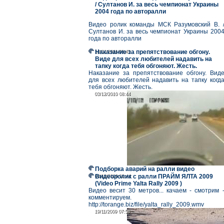
/ Султанов И. за весь чемпионат Украины
2004 года по авторалли
Видео ролик команды МСК Разумовский В. 
Султанов И. за весь чемпионат Украины 200
года по авторалли
Наказание за препятствование обгону.
18/01/2011 08:42
18/01/2011 08:42
Виде для всех любителей надавить на
тапку когда тебя обгоняют. Жесть.
Наказание за препятствование обгону. Вид
для всех любителей надавить на тапку когд
тебя обгоняют. Жесть.
03/12/2010 08:44
03/12/2010 08:44
Подборка аварий на ралли видео
Видеоролик с ралли ПРАЙМ ЯЛТА 2009
03/12/2009 09:44
03/12/2009 09:44
(Video Prime Yalta Rally 2009 )
Видео весит 30 метров... качаем - смотрим 
комментируем.
http://torange.biz/file/yalta_rally_2009.wmv
19/11/2009 07:58
19/11/2009 07:58