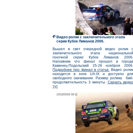
Видео ролик с заключительного этапа
серии Кубок Лиманов 2006.
Вышел в свет очередной видео ролик 
заключительного этапа национально
гоночной серии Кубок Лиманов 2006
Напомним что финал прошел в город
Каменец-Подольский 25-26 нояброя 2006
Подробнее про финал в статье.
Видео роли
находится в зоне UA-IX и достуепн дл
свободного скачивания. Размер ролика 6мб
продолжительность 3 минуты.
Скачать виде
тут
13/12/2006 09:11
13/12/2006 09:11