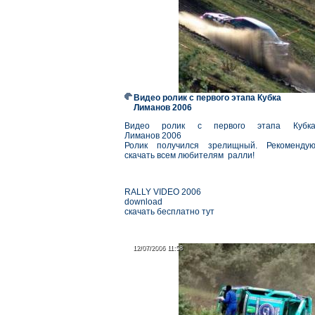
Видео ролик с первого этапа Кубка
Лиманов 2006
Видео ролик с первого этапа Кубк
Лиманов 2006
Ролик получился зрелищный. Рекоменду
скачать всем любителям ралли!
RALLY VIDEO 2006
download
скачать бесплатно тут
12/07/2006 11:58
12/07/2006 11:58