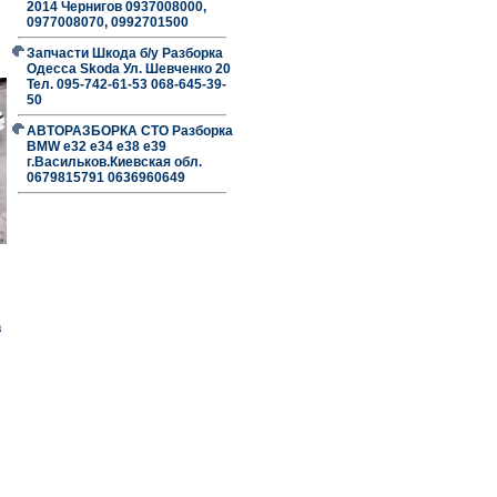
2014 Чернигов 0937008000,
0977008070, 0992701500
Запчасти Шкода б/у Разборка
Одесса Skoda Ул. Шевченко 20
Тел. 095-742-61-53 068-645-39-
50
АВТОРАЗБОРКА СТО Разборка
BMW е32 е34 е38 е39
г.Васильков.Киевская обл.
0679815791 0636960649
в