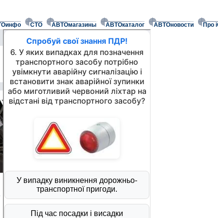
ТОинфо
СТО
АВТОмагазины
АВТОкаталог
АВТОновости
Про 
о