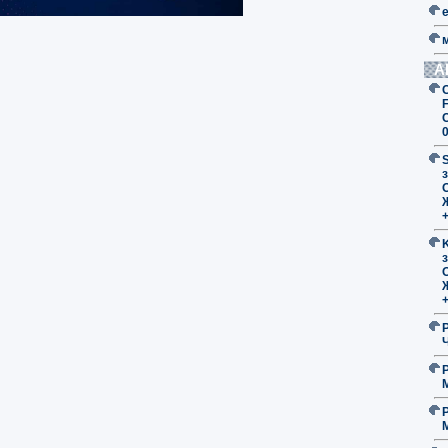
А
F
з
O
з
O