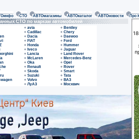
ТОинфо
СТО
АВТОмагазины
АВТОкаталог
АВТОновости
Про 
ванных СТО по маркам автомобилей
avia
Bentley
Cadillac
Chery
oen
Dacia
Daewoo
ri
FIAT
Ford
Z
Honda
Hummer
u
Iveco
Jaguar
orghini
Lancia
Land Rover
da
McLaren
Mercedes-Benz
an
Oka
Opel
che
Renault
Rover
T
Skoda
Smart
ru
Suzuki
Tata
swagen
Volvo
ВАЗ
ЛуАЗ
Москвич