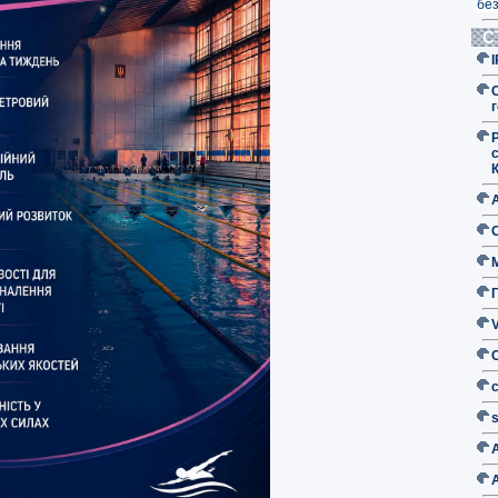
без
С
г