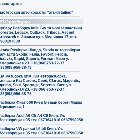
евростартер
мастерская авто-красоты "ars-detailing"
ВТОразборки
Субару Розборка Київ. Б/у та нові запчастини
orester, Legacy, Outback, Tribeca, Ascent,
Crosstrek с. Зазимя вул. Мельника 17 тел.
0980197630
Skoda Разборка Шкода, Skoda авторазборка,
апчасти Skoda: Fabia, Favorit, Felicia,
ctavia, Rapid, Superb, Forman. Киев ул.
Жмеринськая 23. +38(066)753-72-37,
+38(098)956-38-78
KIA Разборка КИА, Kia авторазборка,
апчасти Kia Carens, Ceed, Clarus, Magentis,
ptima, Soul, Sportage, Sorento. Киев ул.
Жмеринськая 23. +38(066)753-72-37,
+38(098)956-38-78
Разборка Фиат 500 Киев (левый берег) Марка
Черемшины, 1
Разборка Audi A6 C5 A4 C6 Киев. Ул.
Москворецкая 35 тел 0673641818 0637598058
Разборка VW passat b5 b6 Киев. Ул.
Москворецкая 35 тел 0673641818 0637598058