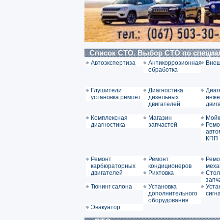
Список СТО. Выбор СТО по специ
Автоэкспертиза
Антикоррозионная
Внеш
обработка
Глушители
Диагностика
Диаг
установка ремонт
дизельных
инже
двигателей
двиг
Комплексная
Магазин
Мойк
диагностика
запчастей
Ремо
авто
КПП
Ремонт
Ремонт
Ремо
карбюраторных
кондиционеров
меха
двигателей
Рихтовка
Стол
запч
Тюнинг салона
Установка
Уста
дополнительного
сигн
оборудования
Эвакуатор