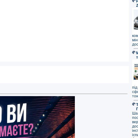
P
ко
мі
дос
під
сф
тон
Ша
по
ве
до
ін
ісп