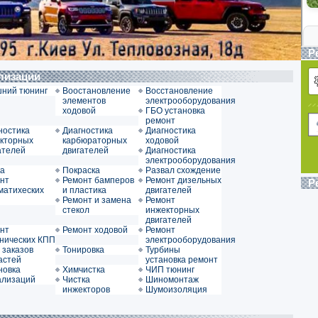
Р
ализации
ний тюнинг
Воостановление
Восстановление
элементов
электрооборудования
ходовой
ГБО установка
ремонт
ностика
Диагностика
Диагностика
кторных
карбюраторных
ходовой
ателей
двигателей
Диагностика
электрооборудования
а
Покраска
Развал схождение
нт
Ремонт бамперов
Ремонт дизельных
Р
матихеских
и пластика
двигателей
Ремонт и замена
Ремонт
стекол
инжекторных
двигателей
нт
Ремонт ходовой
Ремонт
нических КПП
электрооборудования
 заказов
Тонировка
Турбины
астей
установка ремонт
новка
Химчистка
ЧИП тюнинг
ализаций
Чистка
Шиномонтаж
инжекторов
Шумоизоляция