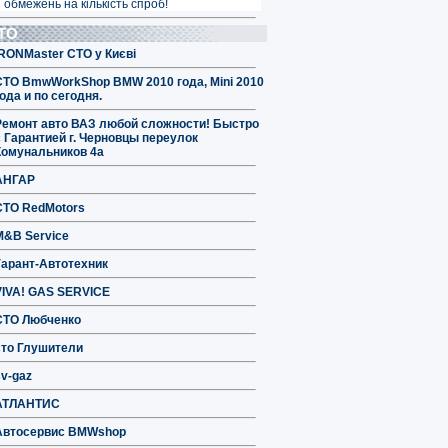
 обмежень на кількість спроб!
ТО
IRONMaster СТО у Києві
СТО BmwWorkShop BMW 2010 года, Mini 2010
ода и по сегодня.
Ремонт авто ВАЗ любой сложности! Быстро
с Гарантией г. Черновцы переулок
Комунальников 4а
АНГАР
СТО RedMotors
M&B Service
Гарант-Автотехник
VIVA! GAS SERVICE
СТО Любченко
сто Глушители
sv-gaz
АТЛАНТИС
Автосервис BMWshop