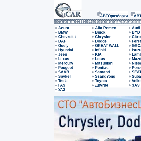
АВТОразборки
АВ
Список СТО. Выбор специализиро
Acura
Alfa Romeo
Audi
BMW
Buick
BYD
Chevrolet
Chrysler
Citr
DAF
Dodge
Ferra
Geely
GREAT WALL
GRO
Hyundai
Infiniti
Isuz
Jeep
KIA
Lamb
Lexus
Lotus
Maz
Mercury
Mitsubishi
Niss
Peugeot
Pontiac
Pors
SAAB
Samand
SEA
Spyker
SsangYong
Suba
Tesla
Toyota
Volk
ГАЗ
Другие
ЗАЗ
УАЗ