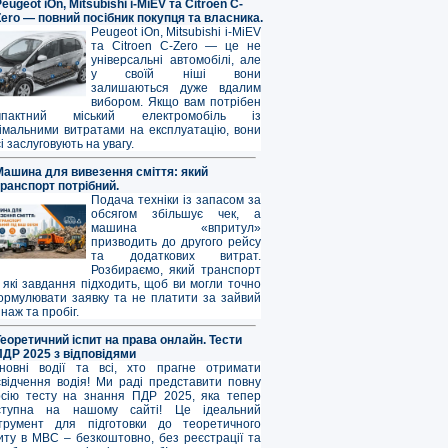
eugeot iOn, Mitsubishi i-MiEV та Citroen C-
Zero — повний посібник покупця та власника.
Peugeot iOn, Mitsubishi i-MiEV
та Citroen C-Zero — це не
універсальні автомобілі, але
у своїй ніші вони
залишаються дуже вдалим
вибором. Якщо вам потрібен
мпактний міський електромобіль із
німальними витратами на експлуатацію, вони
і заслуговують на увагу.
Машина для вивезення сміття: який
транспорт потрібний.
Подача техніки із запасом за
обсягом збільшує чек, а
машина «впритул»
призводить до другого рейсу
та додаткових витрат.
Розбираємо, який транспорт
 які завдання підходить, щоб ви могли точно
ормулювати заявку та не платити за зайвий
наж та пробіг.
Теоретичний іспит на права онлайн. Тести
ПДР 2025 з відповідями
новні водії та всі, хто прагне отримати
свідчення водія! Ми раді представити повну
рсію тесту на знання ПДР 2025, яка тепер
ступна на нашому сайті! Це ідеальний
струмент для підготовки до теоретичного
иту в МВС – безкоштовно, без реєстрації та