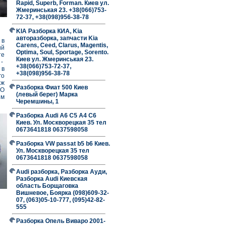
Rapid, Superb, Forman. Киев ул.
Жмеринськая 23. +38(066)753-
72-37, +38(098)956-38-78
KIA Разборка КИА, Kia
авторазборка, запчасти Kia
 в
Carens, Ceed, Clarus, Magentis,
ий
Optima, Soul, Sportage, Sorento.
те
Киев ул. Жмеринськая 23.
 -
+38(066)753-72-37,
 в
+38(098)956-38-78
го
аж
Разборка Фиат 500 Киев
VO
(левый берег) Марка
им
Черемшины, 1
Разборка Audi A6 C5 A4 C6
Киев. Ул. Москворецкая 35 тел
0673641818 0637598058
Разборка VW passat b5 b6 Киев.
Ул. Москворецкая 35 тел
0673641818 0637598058
Audi разборка, Разборка Ауди,
Разборка Audi Киевская
область Борщаговка
Вишневое, Боярка (098)609-32-
07, (063)05-10-777, (095)42-82-
555
Разборка Опель Виваро 2001-