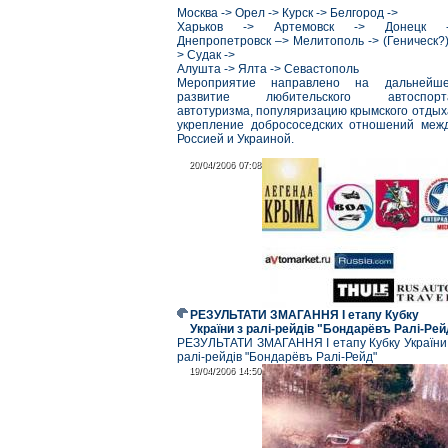
Москва -> Орел -> Курск -> Белгород ->
Харьков -> Артемовск -> Донецк 
Днепропетровск –> Мелитополь -> (Геническ?)
> Судак ->
Алушта -> Ялта -> Севастополь
Мероприятие направлено на дальнейш
развитие любительского автоспорт
автотуризма, популяризацию крымского отдых
укрепление добрососедских отношений меж
Россией и Украиной.
20/04/2006 07:08
20/04/2006 07:08
РЕЗУЛЬТАТИ ЗМАГАННЯ І етапу Кубку
України з ралі-рейдів "Бондарёвъ Ралі-Рей
РЕЗУЛЬТАТИ ЗМАГАННЯ І етапу Кубку України
ралі-рейдів "Бондарёвъ Ралі-Рейд"
19/04/2006 14:50
19/04/2006 14:50