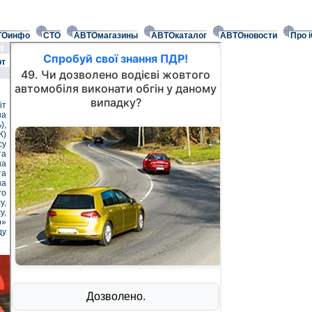
ТОинфо
СТО
АВТОмагазины
АВТОкаталог
АВТОновости
Про 
рт
рт
іт
на
),
К)
су
та
на
та
на
го
у,
у,
р»
ду