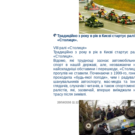
Традиційно з року в рік в Києві стартує ралі
«Столиця».
VIII ралі «Столиця»
Традиційно з року в рік в Києві стартує ра
«Столиця».
Відомо, які труднощі зазнає автомобільн
спорт в нашій державі, але, незважаючи 
найскладніші обставини і перешкоди, «Столиц
прогулів не ставили. Починаючи з 1999-го, гон
проходила «будь-якої погоди», чим і радува
шанувальників автоспорту, мас-медіа та їхн
глядачів, слухачів і читачів, а також спортсмені
ралістів, які, зазвичай, вперше виїжджали 
трасу після зимівлі.
28/04/2006 11:12
28/04/2006 11:12