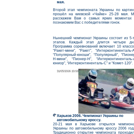
мая.
Второй этап чемпионата Украины по картин
прошёл на киевской «Чайке» 25-28 мая. 
расскажем Вам о самых ярких моментах
познакомим Вас с победителями гонок.
Нынешний чемпионат Украины состоит из 5-
этапов. Каждый этап длится четыре дн
Программа соревнований включает 10 классо
“Ракет-мини”, “Ракет”, “Интерконтиненталь-А
“Популярный-юноши”, “Популярный”, “Пионе
Н-мини”, “Пионер-Н”, “Интерконтиненталь-
юниор”, “Интерконтиненталь-С” и “Комет-120”.
31/05/2006 10:00
31/05/2006 10:00
Харьков 2006. Чемпионат Украины по
автомобильному кроссу.
20-21 мая в Харькове открылся чемпион
Украины по автомобильному кроссу 2006 год
Традиционно открытие чемпионата проходи