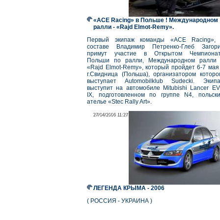
«ACE Racing» в Польше ! Международном
ралли - «Rajd Elmot-Remy».
Первый экипаж команды «ACE Racing»,
составе Владимир Петренко-Глеб Загор
примут участие в Открытом Чемпиона
Польши по ралли, Международном ралли
«Rajd Elmot-Remy», который пройдет 6-7 мая
г.Свидница (Польша), организатором которо
выступает Automobilklub Sudecki. Экип
выступит на автомобиле Mitubishi Lancer E
IX, подготовленном по группе N4, польск
ателье «Stec Rally Art».
27/04/2006 11:27
27/04/2006 11:27
ЛЕГЕНДА КРЫМА - 2006
( РОССИЯ - УКРАИНА )