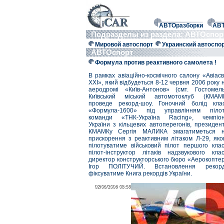
АВТОразборки
АВ
Подразделы из раздела: АВТОспо
Мировой автоспорт
Украинский автоспо
АВТОспорт
Формула против реактивного самолета !
В рамках авіаційно-космічного салону «Авіасв
ХХІ», який відбудеться 8-12 червня 2006 року 
аеродромі «Київ-Антонов» (смт. Гостомель
Київський міський автомотоклуб (КМАМ
проведе рекорд-шоу. Гоночний болід кла
«Формула-1600» під управлінням піло
команди «ТНК-Україна Racing», чемпіо
України з кільцевих автоперегонів, президен
КМАМКу Сергія МАЛИКА змагатиметься 
прискорення з реактивним літаком Л-29, яко
пілотуватиме військовий пілот першого клас
пілот-інструктор літаків надзвукового клас
директор конструкторського бюро «Аерокопте
Ігор ПОЛІТУЧИЙ. Встановлення рекор
фіксуватиме Книга рекордів України.
02/06/2006 08:58
02/06/2006 08:58