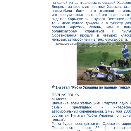
на одной из центральных площадей Харьков
Впервые за шесть лет гостями Харькова ста
автомобили багги, чем вызвали немал
интерес у местных зрителей, которые привык
видеть в Харькове лишь кузова. Весеннее не
то и дело пугало дождем, а в субботу да
прошел короткий ливень, чем и пом
организаторам справиться с пыль
Соревнования прошли в четырех класс
легковых автомобилей и в трех классах багги.
29/05/2006 08:08
29/05/2006 08:08
1-й этап "Кубка Украины по парным гонкам
ПАРНАЯ ГОНКА
в Одессе
Внимание всем желающим! Стартует одно 
самых зрелищных и интересны
автомобильных соревнований. 27-28 мая 2006
состоится 1-й этап "Кубка Украины по парн
гонкам".
Гонка будет проводиться в г. Одессе по адре
Тираспольское шоссе 22. (на территор