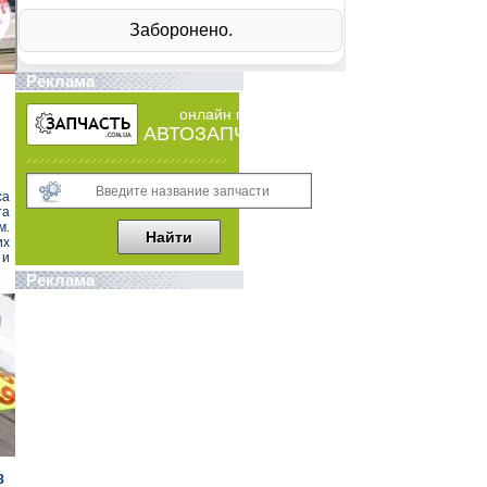
Реклама
онлайн поиск
АВТОЗАПЧАСТЕЙ
са
та
м.
их
 и
Реклама
8