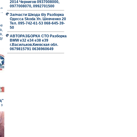
2014 Чернигов 0937008000,
0977008070, 0992701500
->
 -
Запчасти Шкода б/у Разборка
Одесса Skoda Ул. Шевченко 20
Тел. 095-742-61-53 068-645-39-
ее
50
а,
а,
АВТОРАЗБОРКА СТО Разборка
ду
BMW е32 е34 е38 е39
г.Васильков.Киевская обл.
0679815791 0636960649
д"
 з