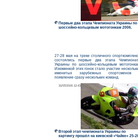
Первые два этапа Чемпионата Украины по
шоссейно-кольцевым мотогонкам 2006.
27-28 мая на треке столичного спорткомплек
состоялись первые два этапа Чемпиона
Украины по шоссейно-кольцевым мотогонка
Изюминкой этих гонок стало участие нескольк
именитых зарубежных спортсменов
появление сразу нескольких команд.
31/05/2006 12:43
31/05/2006 12:43
Второй этап чемпионата Украины по
картингу прошёл на киевской «Чайке» 25-2