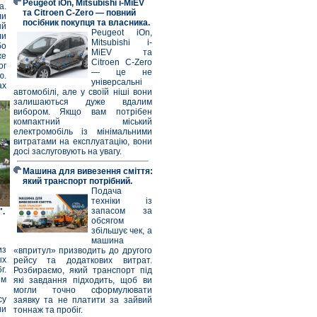
Peugeot iOn, Mitsubishi i-MiEV
а.
та Citroen C-Zero — повний
ли
посібник покупця та власника.
ый
Peugeot iOn,
ли
Mitsubishi i-
бо
MiEV та
же
Citroen C-Zero
ог
— це не
ю.
універсальні
ах
автомобілі, але у своїй ніші вони
залишаються дуже вдалим
вибором. Якщо вам потрібен
компактний міський
електромобіль із мінімальними
витратами на експлуатацію, вони
досі заслуговують на увагу.
Машина для вивезення сміття:
який транспорт потрібний.
Подача
техніки із
запасом за
".
обсягом
збільшує чек, а
машина
из
«впритул» призводить до другого
х
рейсу та додаткових витрат.
г.
Розбираємо, який транспорт під
ым
які завдання підходить, щоб ви
могли точно сформулювати
су
заявку та не платити за зайвий
ии
тоннаж та пробіг.