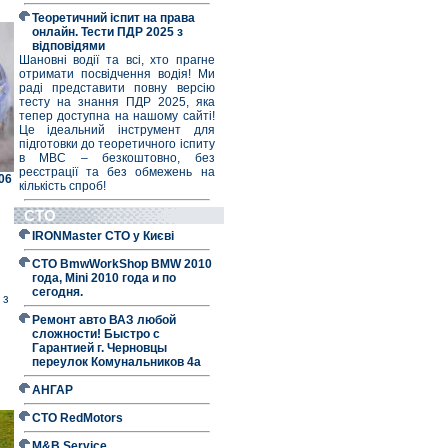
Теоретичний іспит на права
онлайн. Тести ПДР 2025 з
відповідями
Шановні водії та всі, хто прагне
отримати посвідчення водія! Ми
раді представити повну версію
тесту на знання ПДР 2025, яка
тепер доступна на нашому сайті!
Це ідеальний інструмент для
підготовки до теоретичного іспиту
в МВС – безкоштовно, без
реєстрації та без обмежень на
06
кількість спроб!
СТО
IRONMaster СТО у Києві
СТО BmwWorkShop BMW 2010
года, Mini 2010 года и по
сегодня.
 з
Ремонт авто ВАЗ любой
сложности! Быстро с
Гарантией г. Черновцы
переулок Комунальников 4а
АНГАР
СТО RedMotors
M&B Service