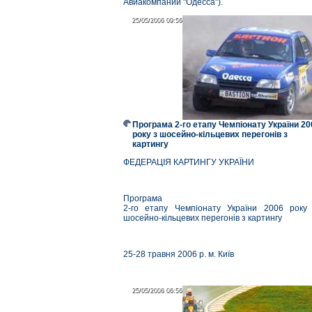
Авиакомпании "Одесса").
25/05/2006 09:56
25/05/2006 09:56
Програма 2-го етапу Чемпіонату України 20
року з шосейно-кільцевих перегонів з
картингу
ФЕДЕРАЦІЯ КАРТИНГУ УКРАЇНИ
Програма
2-го етапу Чемпіонату України 2006 року
шосейно-кільцевих перегонів з картингу
25-28 травня 2006 р. м. Київ
25/05/2006 06:56
25/05/2006 06:56