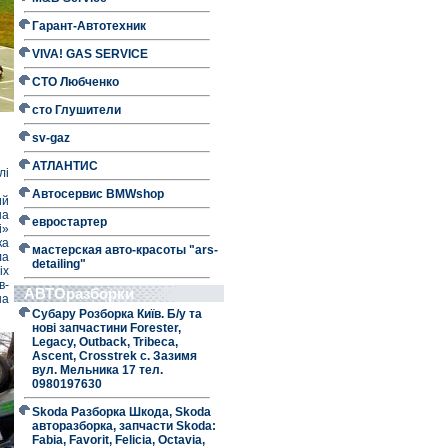
Гарант-Автотехник
VIVA! GAS SERVICE
СТО Любченко
сто Глушители
sv-gaz
АТЛАНТИС
лі
Автосервис BMWshop
ий
на
евростартер
і»
ка
мастерская авто-красоты "ars-
ла
detailing"
іх
в-
АВТОразборки
на
Субару Розборка Київ. Б/у та
нові запчастини Forester,
Legacy, Outback, Tribeca,
Ascent, Crosstrek с. Зазимя
вул. Мельника 17 тел.
0980197630
Skoda Разборка Шкода, Skoda
авторазборка, запчасти Skoda:
Fabia, Favorit, Felicia, Octavia,