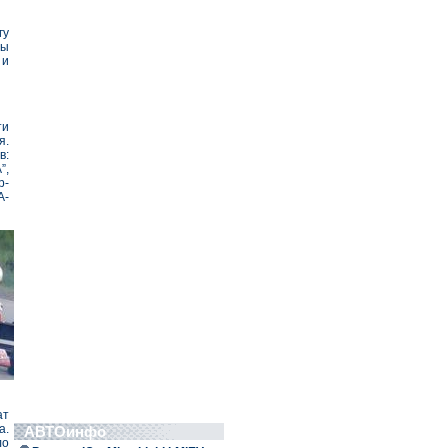
гу
Мы
 и
ти
я.
в:
”,
р-
А-
ат
а.
АВТОинфо
ло