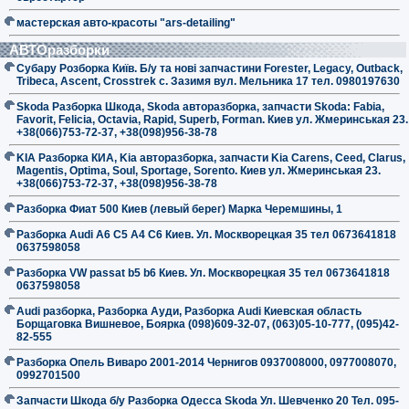
мастерская авто-красоты "ars-detailing"
АВТОразборки
Субару Розборка Київ. Б/у та нові запчастини Forester, Legacy, Outback,
Tribeca, Ascent, Crosstrek с. Зазимя вул. Мельника 17 тел. 0980197630
Skoda Разборка Шкода, Skoda авторазборка, запчасти Skoda: Fabia,
Favorit, Felicia, Octavia, Rapid, Superb, Forman. Киев ул. Жмеринськая 23.
+38(066)753-72-37, +38(098)956-38-78
KIA Разборка КИА, Kia авторазборка, запчасти Kia Carens, Ceed, Clarus,
Magentis, Optima, Soul, Sportage, Sorento. Киев ул. Жмеринськая 23.
+38(066)753-72-37, +38(098)956-38-78
Разборка Фиат 500 Киев (левый берег) Марка Черемшины, 1
Разборка Audi A6 C5 A4 C6 Киев. Ул. Москворецкая 35 тел 0673641818
0637598058
Разборка VW passat b5 b6 Киев. Ул. Москворецкая 35 тел 0673641818
0637598058
Audi разборка, Разборка Ауди, Разборка Audi Киевская область
Борщаговка Вишневое, Боярка (098)609-32-07, (063)05-10-777, (095)42-
82-555
Разборка Опель Виваро 2001-2014 Чернигов 0937008000, 0977008070,
0992701500
Запчасти Шкода б/у Разборка Одесса Skoda Ул. Шевченко 20 Тел. 095-