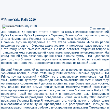
Prime Yalta Rally 2010
30/08/2010 11:55
30/08/2010 11:55
Считанные
дни остались до первого старта одного из самых сложных соревнований
Кубка Европы – Кубка Президента Украины, Этапа Кубка Европы по ралли,
Этапа Чемпионата Украины по ралли – Prime Yalta Rally 2010.
Сложный путь на проведение в Ялте этапа Чемпионата Мира по ралли
проделан успешно – Украина сдала экзамен и получила право провести в
Ялте гонку более высокого статуса. Но пока остается открытым вопрос о
трансляции хода соревнований известными мировыми телекомпаниями. На
сегодняшний день оказалось крайне сложно найти сумму 1 млн. долларов
для того, что б такая трансляция стала возможной. Но это ни в коей мере
не остановит организаторов на пути к реализации их главной цели.
Евгений Червоненко: «Я не привык сдаваться и, не смотря на кризисное для
экономики время, с Prime Yalta Rally 2010 остались верные друзья – ТМ
Prime, группа компаний «НИКО», сеть заправочных комплексов под ТМ
WOG, компания Датагруп, присоединилась авиакомпания МАУ. В этом году
организация соревнований должна пройти на еще более высоком уровне,
чем обычно. Власти Крыма прикладывают максимум усилий, оказывают
помощь организаторам и делают все для того, что б Prime Yalta Rally 2010
произвела такой же резонанс, как и в предыдущие годы. Церемонию
торжественного награждения победителей Prime Yalta Rally 2010 посетит
президент Украины Виктор Янукович для того, что бы вручить победителям
в абсолютном зачете Кубок Президента. По распоряжению Президента
нам оказывают помощь в работе с иностранными экипажами Таможенная и