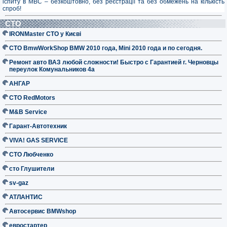
іспиту в МВС – безкоштовно, без реєстрації та без обмежень на кількість
спроб!
СТО
IRONMaster СТО у Києві
СТО BmwWorkShop BMW 2010 года, Mini 2010 года и по сегодня.
Ремонт авто ВАЗ любой сложности! Быстро с Гарантией г. Черновцы
переулок Комунальников 4а
АНГАР
СТО RedMotors
M&B Service
Гарант-Автотехник
VIVA! GAS SERVICE
СТО Любченко
сто Глушители
sv-gaz
АТЛАНТИС
Автосервис BMWshop
евростартер