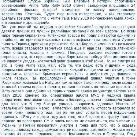
Пограничная Службы Украины, ГАИ. Впервые в истории спортивных
соревнований Prime Yalta Rally 2010 станет съемочной площадкой 24
серийного фильма, который снимается по заказу национального
телеканала «Россия». Будет еще много интересного, и мы стараемся
сделать все для того, что б Prime Yalta Rally 2010 по-прежнему была яркой,
интересной и зрелищной!».
Вот уже шестой год подряд в сентябре Крымский полуостров посещают
десятки лучших из лучших раллийных экипажей со всей Европы. Во всем
мире горные серпантины Ялтинской трассы по праву считаются одними из
наиболее интересных и сложных трасс с асфальтовым покрытием. Лучшие
пилоты Европы, приехав в украинское Монте-Карло, а именно так называют
Ялту, всегда стараются вернуться сюда еще и еще раз. Трасса ялтинской
гонки опасна, коварна и сложна. Погодные условия нередко готовят
сюрпризы тем, кто приезжает сюда бороться за победу. Многим экипажам
не удаются увидеть клетчатый флаг финиша в этой гонке. Но, не смотря на
это, в гонке Prime Yalta Rally есть то, что редко есть у других – сюда
непременно хочется вернуться снова. Каждый гонщик считает своим долгом
«покорить» коварные Крымские серпантины и добраться до финиша в
числе первых. Так, прошлогодний неудачный финал участия в гонке
Российской команды Iva Rally, экипаж которой закончил гонку после схода и
тяжелой травмы первого пилота, не смог повлиять на желание приехать в
Ялту снова и они одними из первых подали заявку на участие в Prime Yalta
Rally 2010. Конечно же, оперативная работа МЧС и медиков Крыма
оперативно доставили спортсмена в больницу, а врачи приложили усилия
для того, что б ему быстро удалось поправить здоровье. Известный
итальянский гонщик Марко Темпестини, автомобиль которого загорелся во
время гонки прошлого года, так же не смог устоять перед искушением
приехать в Ялту и в этом году для того, что б проехать трассу гонки от
первого до последнего СУ. И здесь нельзя не отметить то, как экипажи из
Украины и Грузии прекратили участие в гонке для того, что б оказать
помощь экипажу, находящемуся внутри горящего автомобиля. Несмотря на
аварию во время недавнего этапа Чемпионата Мира в Германии, Ялту