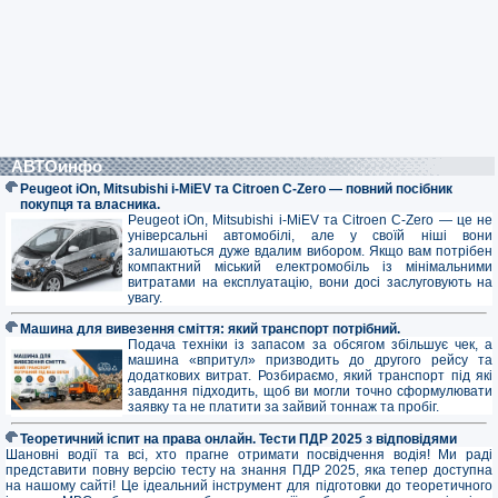
АВТОинфо
Peugeot iOn, Mitsubishi i-MiEV та Citroen C-Zero — повний посібник
покупця та власника.
Peugeot iOn, Mitsubishi i-MiEV та Citroen C-Zero — це не
універсальні автомобілі, але у своїй ніші вони
залишаються дуже вдалим вибором. Якщо вам потрібен
компактний міський електромобіль із мінімальними
витратами на експлуатацію, вони досі заслуговують на
увагу.
Машина для вивезення сміття: який транспорт потрібний.
Подача техніки із запасом за обсягом збільшує чек, а
машина «впритул» призводить до другого рейсу та
додаткових витрат. Розбираємо, який транспорт під які
завдання підходить, щоб ви могли точно сформулювати
заявку та не платити за зайвий тоннаж та пробіг.
Теоретичний іспит на права онлайн. Тести ПДР 2025 з відповідями
Шановні водії та всі, хто прагне отримати посвідчення водія! Ми раді
представити повну версію тесту на знання ПДР 2025, яка тепер доступна
на нашому сайті! Це ідеальний інструмент для підготовки до теоретичного