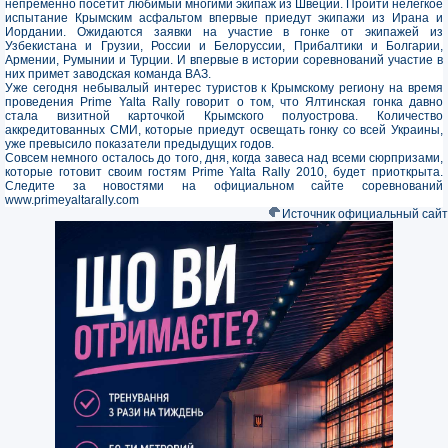
непременно посетит любимый многими экипаж из Швеции. Пройти нелегкое
испытание Крымским асфальтом впервые приедут экипажи из Ирана и
Иордании. Ожидаются заявки на участие в гонке от экипажей из
Узбекистана и Грузии, России и Белоруссии, Прибалтики и Болгарии,
Армении, Румынии и Турции. И впервые в истории соревнований участие в
них примет заводская команда ВАЗ.
Уже сегодня небывалый интерес туристов к Крымскому региону на время
проведения Prime Yalta Rally говорит о том, что Ялтинская гонка давно
стала визитной карточкой Крымского полуострова. Количество
аккредитованных СМИ, которые приедут освещать гонку со всей Украины,
уже превысило показатели предыдущих годов.
Совсем немного осталось до того, дня, когда завеса над всеми сюрпризами,
которые готовит своим гостям Prime Yalta Rally 2010, будет приоткрыта.
Следите за новостями на официальном сайте соревнований
www.primeyaltarally.com
Источник официальный сайт