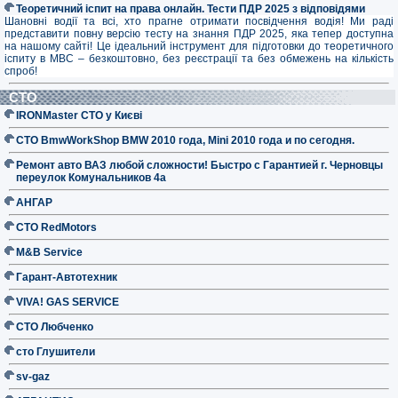
Теоретичний іспит на права онлайн. Тести ПДР 2025 з відповідями
Шановні водії та всі, хто прагне отримати посвідчення водія! Ми раді
представити повну версію тесту на знання ПДР 2025, яка тепер доступна
на нашому сайті! Це ідеальний інструмент для підготовки до теоретичного
іспиту в МВС – безкоштовно, без реєстрації та без обмежень на кількість
спроб!
СТО
IRONMaster СТО у Києві
СТО BmwWorkShop BMW 2010 года, Mini 2010 года и по сегодня.
Ремонт авто ВАЗ любой сложности! Быстро с Гарантией г. Черновцы
переулок Комунальников 4а
АНГАР
СТО RedMotors
M&B Service
Гарант-Автотехник
VIVA! GAS SERVICE
СТО Любченко
сто Глушители
sv-gaz