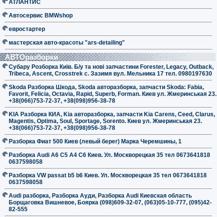
АТЛАНТИС
Автосервис BMWshop
евростартер
мастерская авто-красоты "ars-detailing"
АВТОразборки
Субару Розборка Київ. Б/у та нові запчастини Forester, Legacy, Outback,
Tribeca, Ascent, Crosstrek с. Зазимя вул. Мельника 17 тел. 0980197630
Skoda Разборка Шкода, Skoda авторазборка, запчасти Skoda: Fabia,
Favorit, Felicia, Octavia, Rapid, Superb, Forman. Киев ул. Жмеринськая 23.
+38(066)753-72-37, +38(098)956-38-78
KIA Разборка КИА, Kia авторазборка, запчасти Kia Carens, Ceed, Clarus,
Magentis, Optima, Soul, Sportage, Sorento. Киев ул. Жмеринськая 23.
+38(066)753-72-37, +38(098)956-38-78
Разборка Фиат 500 Киев (левый берег) Марка Черемшины, 1
Разборка Audi A6 C5 A4 C6 Киев. Ул. Москворецкая 35 тел 0673641818
0637598058
Разборка VW passat b5 b6 Киев. Ул. Москворецкая 35 тел 0673641818
0637598058
Audi разборка, Разборка Ауди, Разборка Audi Киевская область
Борщаговка Вишневое, Боярка (098)609-32-07, (063)05-10-777, (095)42-
82-555