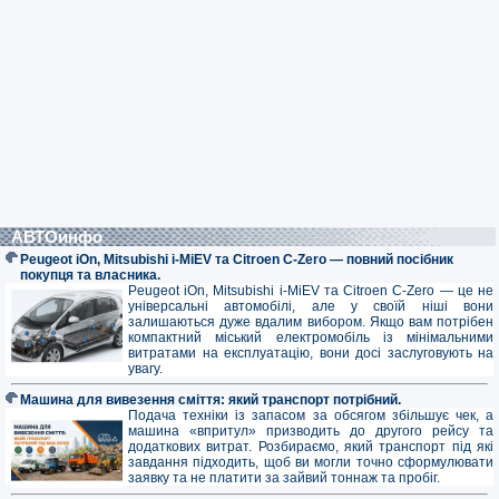
АВТОинфо
Peugeot iOn, Mitsubishi i-MiEV та Citroen C-Zero — повний посібник
покупця та власника.
Peugeot iOn, Mitsubishi i-MiEV та Citroen C-Zero — це не
універсальні автомобілі, але у своїй ніші вони
залишаються дуже вдалим вибором. Якщо вам потрібен
компактний міський електромобіль із мінімальними
витратами на експлуатацію, вони досі заслуговують на
увагу.
Машина для вивезення сміття: який транспорт потрібний.
Подача техніки із запасом за обсягом збільшує чек, а
машина «впритул» призводить до другого рейсу та
додаткових витрат. Розбираємо, який транспорт під які
завдання підходить, щоб ви могли точно сформулювати
заявку та не платити за зайвий тоннаж та пробіг.