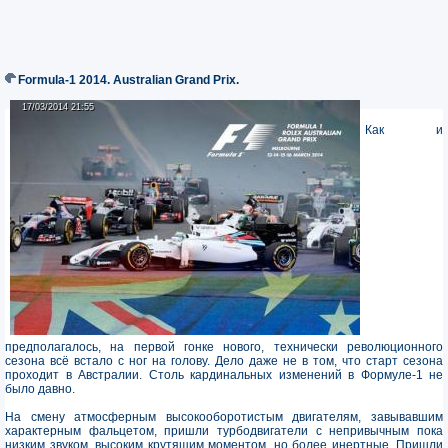
Formula-1 2014. Australian Grand Prix.
17/03/2014 21:55
17/03/2014 21:55
Как и
предполагалось, на первой гонке нового, технически революционного
сезона всё встало с ног на голову. Дело даже не в том, что старт сезона
проходит в Австралии. Столь кардинальных изменений в Формуле-1 не
было давно.
На смену атмосферным высокооборотистым двигателям, завывавшим
характерным фальцетом, пришли турбодвигатели с непривычным пока
низким звуком, высоким крутящим моментом, но более инертные. Пришли