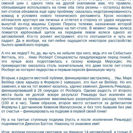
сменой шин с одного типа на другой (напомним вам, что правило,
обязывающее использовать на гонке оба типа резины – осталось) волна
пит-стопов обнажила ещё одну проблему: сказалась недотренированность
команд в условиях нового технического регламента. Кусок носового
обтекателя хрустнул как печенье и отлетел в сторону от удара неудачно
вынутой из-под машины Серхио Переса тележки, назначение которой
только поднять и опустить машину на пит-стопе. В момент смены колеса
ломается карбоновый щиток на переднем левом колесе одного из
автомобилей. Кто-то роняет инструмент, кто-то спотыкается и чуть не
падает. Да и вообще, на пит-лейне ощущается некоторое расстройство
былого армейского порядка.
А что же лидер? Ах, да, мы чуть не забыли про него, ведь это не Себастьен
Феттель, это… Нико Росберг! Специалисты предупреждали перед гонкой,
что лучше всех подготовилась к сезону команда Мерседес. Но
преимущество оказалось столь значительным, что даже после пит-стопа
Росберг не потерял лидерства и первым пересёк финишную черту.
Вторым, к радости местной публики, финишировал австралиец… Увы, Марк
Веббер свою карьеру в Формуле-1 завершил, это был не Веббер. Но его
заменил, и как на тот момент казалось, удачно заменил, Даниель Рикьярдо,
финишировавший в 26 секундах от Росберга. Однако радость от второго
места была не долгой: вскоре результат Рикьярдо был исключён из
протоколов за превышение максимально разрешённого расхода топлива
(100 кг в час). Таким образом, второе место останется за дебютантом
Формулы-1 датчанином Кевином Магнуссеном, и без того бывшим без ума
от счастья – финишировать на подиуме в первой своей гонке!
Ну а на третью ступеньку подиума (пусть и после исключения Рикьярдо)
поднимается Дженсон Баттон. Наконец-то знакомое имя!
Итак, вопреки прогнозам скептиков, на финише 14 автомобилей, и только 8