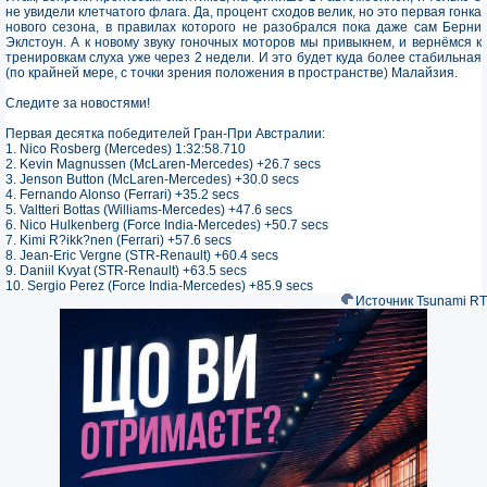
не увидели клетчатого флага. Да, процент сходов велик, но это первая гонка
нового сезона, в правилах которого не разобрался пока даже сам Берни
Эклстоун. А к новому звуку гоночных моторов мы привыкнем, и вернёмся к
тренировкам слуха уже через 2 недели. И это будет куда более стабильная
(по крайней мере, с точки зрения положения в пространстве) Малайзия.
Следите за новостями!
Первая десятка победителей Гран-При Австралии:
1. Nico Rosberg (Mercedes) 1:32:58.710
2. Kevin Magnussen (McLaren-Mercedes) +26.7 secs
3. Jenson Button (McLaren-Mercedes) +30.0 secs
4. Fernando Alonso (Ferrari) +35.2 secs
5. Valtteri Bottas (Williams-Mercedes) +47.6 secs
6. Nico Hulkenberg (Force India-Mercedes) +50.7 secs
7. Kimi R?ikk?nen (Ferrari) +57.6 secs
8. Jean-Eric Vergne (STR-Renault) +60.4 secs
9. Daniil Kvyat (STR-Renault) +63.5 secs
10. Sergio Perez (Force India-Mercedes) +85.9 secs
Источник Tsunami RT