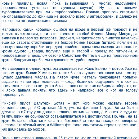
новые правила, новая, пока вызывающая у многих недоумение,
аэродинамика утконоса (в лучшем случае). Ну, а с новыми
турбодвигателями пришли и турбопроблемы. Правда, прогнозы скептиков
не оправдались: до финиша не доехало всего 8 автомобилей, и далеко не
все сошли по техническим причинам.
Например, Камуи Кобаяши ошибся на входе в первый же поворот и не
только вылетел сам, но и вынес вместе с собой Фелипе Массу. Минус два
экипажа в первом же повороте. Впрочем, неприятности у пилотов начались
ещё до старта: стартующий из боксов Ромен Грожан (штраф получен за
ночную замену коробки передач) ошибся с временем выезда из гаража и
кроме одного штрафа, получил ещё и второй - проезд по пит-лейн. А
непобедимый в прошлом сезоне Себастьен Феттель ещё на прогревочном
круге обнаружил проблемы с давлением турбонаддува.
Не завершив и одного круга останавливается Жиль Бьянки – мотор. Уже на
втором круге Льюис Хамильтон также был вынужден остановиться – мотор
(упало давление масла). На пятом круге Феттель прекращает попытки
выдавить из мотора мощность – сход. Возникло ощущение, что сейчас
посыплются все, но не тут-то было – гонка не только набирала обороты, но
и ясно давала понять, что здесь не напрасно всё с ног на голову
перевёрнуто.
Финский пилот Вальтери Ботаз – вот кого можно назвать героем
сегодняшнего дня! Стартовав 15-м, уже на финише 1 круга Ботаз был в
десятке, а к 7 кругу он догнал шедшего пятым Фернандо Алонсо. И судя по
темпу, финн не собирался останавливаться на достигнутом. Но, увы, на 11
круге Ботаз ошибается и касается бетонной стенки на выходе из поворота
– сломан колёсный диск, и Williams финского «выскочки» теряет время, кое-
как добираясь до боксов.
Волна пит-стопов началась на 25 круге, но кроме стандартной чехарды со