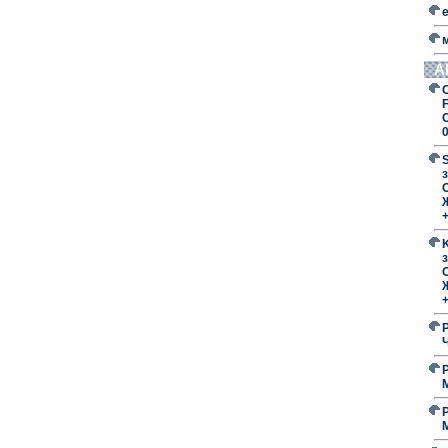
А
F
з
O
з
O