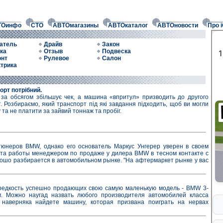
ТОинфо
СТО
АВТОмагазины
АВТОкаталог
АВТОновости
Про 
атель
Драйв
Закон
ка
Отзыв
Подвеска
онт
Рулевое
Салон
трика
орт потрібний.
 за обсягом збільшує чек, а машина «впритул» призводить до другого
. Розбираємо, який транспорт під які завдання підходить, щоб ви могли
та не платити за зайвий тоннаж та пробіг.
тюнеров BMW, однако его основатель Маркус Унгерер уверен в своем
ыта работы менеджером по продаже у дилера BMW в тесном контакте с
рошо разбирается в автомобильном рынке. "На афтермаркет рынке у вас
 редкость успешно продающих свою самую маленькую модель - BMW 3-
ам. Можно наугад назвать любого производителя автомобилей класса
 наверняка найдете машину, которая призвана поиграть на нервах