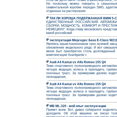
Но поскольку можно говорить о серьезны
секвентальной коробке передач SMG, адапти
отданные на растерзание
ТАК ЛИ ХОРОША ПОДЕРЖАННАЯ BMW 5-
ЕДИНСТВЕННЫЙ РОССИЙСКИЙ АВТОМОБИЛ
СБОРКИ, МОЩНОСТЬ, КОМФОРТ И ПРЕСТИЖ,
НЕМЕЦКИХ". Когда главу московского предста
какой российский
эксплуатация Мерседес Бенз E-Class W211
Являясь ярым поклонником трех лучевой звез
обновление модельного ряда. И вот свершило
мною был приобретен столь долгожданный 
комплектации Avantgarde с
Audi A4 Kamai vs Alfa Romeo 155 Q4
Тема спортивного полноприводного автомоби
четыре ведущих колеса и приладить турбин
гоночных трасс. За примерами далеко ходить
легендарная,
Audi A4 Kamai vs Alfa Romeo 155 Q4
Тема спортивного полноприводного автомоби
четыре ведущих колеса и приладить турбин
гоночных трасс. За примерами далеко ходить
легендарная,
MB ML-320 - мой опыт эксплуатации
Привет всем. Вот, давно собирался поделить
доходили. Об этой машине не писал толь
провинциальными малотиражными около авто