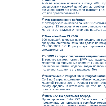
Audi A2 впервые появился в конце 2000 го
внешностью и высокой ценой для автомобиля 
будущего, каким его описывали фантасты. Он 
что при проектировании А2
Mini замедленного действия
С оксфордского конвейера сошел 100-тысячный
отделяет 13 месяцев. А от самого первого - 
мотор на 90 градусов. А потом еще на 180. В 1
Mercedes-Benz CLK500
306 лошадей, широкая низкопрофильная рези
сразу становится понятно, что далеко не каж
CLK500 2003. В CLK присутствует огромный н
вмешательства
«BMW X coupe»: очарование неправильны
В том, что касается стиля, BMW, как правил
меняется, но фирменные элементы и общий 
расширение гаммы моделей (одно появлен
позволяют сохранить эту традицию. Тем
Знакомьтесь: Peugeot 807 и Peugeot Partne
Со 2 по 5 апреля, компания «Илта», официал
моделей Peugeot 807 и Peugeot Partner. Эта
Международном выставочном центре по адр
почитатели качества
BMW Z22. На десять лет вперед.
Проектирование BMW Z22 было начато в 1
предполагается применить в серийных модел
названием "BMW Technik GmbH". В расположен