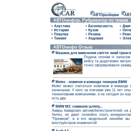
АВТОразборки
АВ
АВТОинфор. Рубрикатор по темам
Акустика
Безопасность
Двиг
История
Кузов
Опти
Покупка
Резина
Рем
Тюнинг
Ходовая
Элек
АВТОинфо Отзыв
Машина для вивезення сміття: який трансп
Подача техніки із запасом
рейсу та додаткових витрат
точно сформулювати заявку 
Mutec - новичок в команде тюнеров BMW
Mutec может считаться новичком в команде 
начинании. У него за плечами уже 11 лет оп
тюнинговыми компаниями, и на сегодня он хо
есть два
BMW М3: снимаем шляпу...
Лавры баварских автомобилестроителей, на
Series, не дают спокойно спать конкурент
"Премиум", и в его модельной линейке вы
конструкторов знаменитой
Audi A2