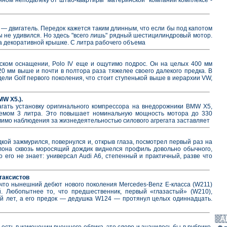
e — двигатель. Передок кажется таким длинным, что если бы под капотом
бы не удивился. Но здесь "всего лишь" рядный шестицилиндровый мотор.
на декоративной крышке. С литра рабочего объема
ском оснащении, Polo IV еще и ощутимо подрос. Он на целых 400 мм
20 мм выше и почти в полтора раза тяжелее своего далекого предка. В
дели Golf первого поколения, что стоит ступенькой выше в иерархии VW,
W Х5.).
агать установку оригинального компрессора на внедорожники BMW X5,
емом 3 литра. Это повышает номинальную мощность мотора до 330
мимо наблюдения за жизнедеятельностью силового агрегата заставляет
дкой зажмурился, повернулся и, открыв глаза, посмотрел первый раз на
лона сквозь моросящий дождик виднелся профиль довольно обычного,
то его не знает: универсал Audi A6, степенный и практичный, разве что
таксистов
что нынешний дебют нового поколения Mercedes-Benz E-класса (W211)
 Любопытнее то, что предшественник, первый «глазастый» (W210),
ой лет, а его предок — дедушка W124 — протянул целых одиннадцать.
А
есть в изменении внешнего облика, это слово и значилось бы в рубрике.