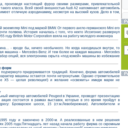
да, произведя настоящий фурор своими размерами, привлекательной
такого класса. Всей своей внешностью Audi A2 напоминает автомобиль
имеет отличную аэродинамику, несмотря на высокий кузов. Дело в том,
Р
 экземпляр Mini под маркой BMW. От первого англо-германского Mini его
почти полвека. История началась с того, что некто Иссигонис развернул
955 году British Motor Corporation взяла на работу молодого инженера
на… - вроде бы, ничего необычного. Но когда находишься внутри, то
дая машина – Mercedes-Benz. И тем более не каждая машина - Mercedes
абор опций, вся электроника скрыта «под кожей» машины во избежание
х форм
о, подчеркнуто придерживается традиций. Конечно, форма автомобилей
Р
характер машины остаются почти нетронутыми. Однако стремительное
ие X5 — целая революция!) и желание «освежить» имидж марки не
r
ьный импортер автомобилей Peugeot в Украине, проведет презентацию
 акция состоится в рамках выставок, которые в это время пройдут в
есу: Броварское шоссе, 15 (ст.м.Левобережная). Автолюбители и
995 году и закончено в 2000-м. А реализованные в нем решения
ях 2005 года.Пятнадцать лет назад начала работу фирма со скромным
ном неподалеку от штаб-квартиры "материнской" компании комплексе -