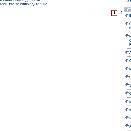
без
алон, кто-то снисходительно
С
1
2
г