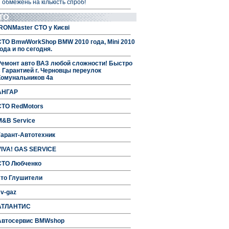
 обмежень на кількість спроб!
ТО
IRONMaster СТО у Києві
СТО BmwWorkShop BMW 2010 года, Mini 2010
ода и по сегодня.
Ремонт авто ВАЗ любой сложности! Быстро
с Гарантией г. Черновцы переулок
Комунальников 4а
АНГАР
СТО RedMotors
M&B Service
Гарант-Автотехник
VIVA! GAS SERVICE
СТО Любченко
сто Глушители
sv-gaz
АТЛАНТИС
Автосервис BMWshop