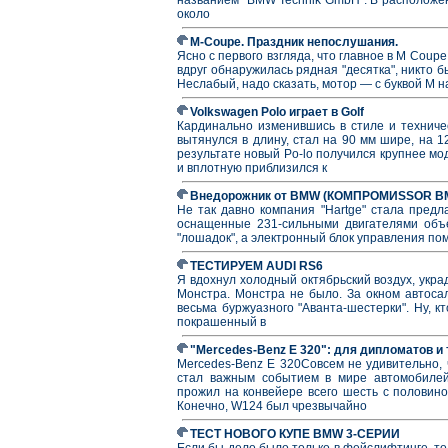
около
M-Coupe. Праздник непослушания.
Ясно с первого взгляда, что главное в M Coup
вдруг обнаружилась рядная "десятка", никто 
Неслабый, надо сказать, мотор — с буквой М 
Volkswagen Polo играет в Golf
Кардинально изменившись в стиле и техниче
вытянулся в длину, стал на 90 мм шире, на 1
результате новый Po-lo получился крупнее мо
и вплотную приблизился к
Внедорожник от BMW (КОМПРОМИSSОR BM
Не так давно компания "Hartge" стала предл
оснащенные 231-сильными двигателями объ
"лошадок", а электронный блок управления по
ТЕСТИРУЕМ AUDI RS6
Я вдохнул холодный октябрьский воздух, укра
Монстра. Монстра не было. За окном автоса
весьма буржуазного "Аванта-шестерки". Ну, к
покрашенный в
"Mercedes-Benz E 320": для дипломатов и 
Mercedes-Benz E 320Совсем не удивительно, 
стал важным событием в мире автомобилей.
прожил на конвейере всего шесть с половин
Конечно, W124 был чрезвычайно
ТЕСТ НОВОГО КУПЕ BMW 3-СЕРИИ
Если бы дело было только в фейслифтинге, то 