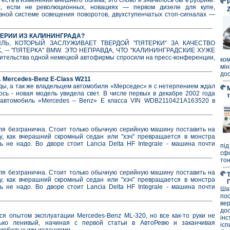
P
х, если не революционных, новациях — первом дизеле для купе,
вной системе освещения поворотов, двухступенчатых стоп-сигналах —
СЕРИИ ИЗ КАЛИНИНГРАДА?
Ь, КОТОРЫЙ ЗАСЛУЖИВАЕТ ТВЕРДОЙ "ПЯТЕРКИ" ЗА КАЧЕСТВО
 -- "ПЯТЕРКА" BMW. ЭТО НЕПРАВДА, ЧТО "КАЛИНИНГРАДСКИЕ ХУЖЕ
вительства одной немецкой автофирмы спросили на пресс-конференции,
ко
мі
дос
 Mercedes-Benz E-Class W211
ды, а так же владельцем автомобиля «Мерседес» я с нетерпением ждал
сь - новая модель увидела свет. В числе первых в декабре 2002 года
автомобиль «Mercedes – Benz» Е класса VIN WDB2110421A163520 в
ля безгранична. Стоит только обычную серийную машину поставить на
у, как вчерашний скромный седан или "хэч" превращается в монстра
 не надо. Во дворе стоит Lancia Delta HF Integrale - машина почти
під
сф
тон
ля безгранична. Стоит только обычную серийную машину поставить на
у, как вчерашний скромный седан или "хэч" превращается в монстра
 не надо. Во дворе стоит Lancia Delta HF Integrale - машина почти
Ша
по
ве
до
ся опытом эксплуатации Mercedes-Benz ML-320, но все как-то руки не
ін
ко ленивый, начиная с первой статьи в АвтоРевю и заканчивая
ісп
мобильными изданиями.