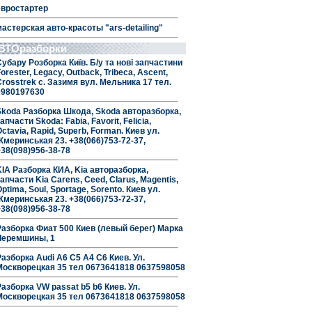
евростартер
мастерская авто-красоты "ars-detailing"
ВТОразборки
Субару Розборка Київ. Б/у та нові запчастини
orester, Legacy, Outback, Tribeca, Ascent,
Crosstrek с. Зазимя вул. Мельника 17 тел.
0980197630
Skoda Разборка Шкода, Skoda авторазборка,
апчасти Skoda: Fabia, Favorit, Felicia,
ctavia, Rapid, Superb, Forman. Киев ул.
Жмеринськая 23. +38(066)753-72-37,
+38(098)956-38-78
KIA Разборка КИА, Kia авторазборка,
апчасти Kia Carens, Ceed, Clarus, Magentis,
ptima, Soul, Sportage, Sorento. Киев ул.
Жмеринськая 23. +38(066)753-72-37,
+38(098)956-38-78
Разборка Фиат 500 Киев (левый берег) Марка
Черемшины, 1
Разборка Audi A6 C5 A4 C6 Киев. Ул.
Москворецкая 35 тел 0673641818 0637598058
Разборка VW passat b5 b6 Киев. Ул.
Москворецкая 35 тел 0673641818 0637598058