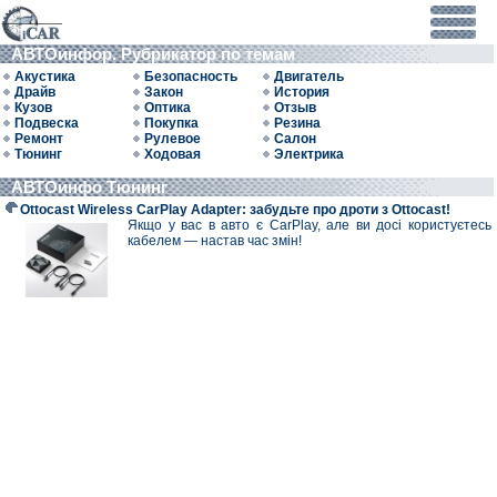
АВТОинфор. Рубрикатор по темам
Акустика
Безопасность
Двигатель
Драйв
Закон
История
Кузов
Оптика
Отзыв
Подвеска
Покупка
Резина
Ремонт
Рулевое
Салон
Тюнинг
Ходовая
Электрика
АВТОинфо Тюнинг
Ottocast Wireless CarPlay Adapter: забудьте про дроти з Ottocast!
Якщо у вас в авто є CarPlay, але ви досі користуєтесь
кабелем — настав час змін!