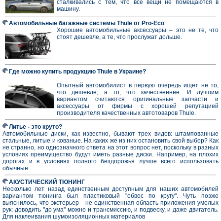
сталкивались с тем, что все вещи не помещаются в
машину.
Автомобильные багажные системы Thule от Pro-Eco
Хорошие автомобильные аксессуары – это не те, что
стоят дешевле, а те, что прослужат дольше.
Где можно купить продукцию Thule в Украине?
Опытный автомобилист в первую очередь ищет не то,
что дешевле, а то, что качественнее. И лучшим
вариантом считаются оригинальные запчасти и
аксессуары от фирмы с хорошей репутацией
производителя качественных автотоваров Thule.
Литье - это круто?
Автомобильные диски, как известно, бывают трех видов: штампованные
стальные, литые и кованые. На каких же из них остановить свой выбор? Как
не странно, но однозначного ответа на этот вопрос нет, поскольку в разных
условиях преимущество будут иметь разные диски. Например, на плохих
дорогах и в условиях полного бездорожья лучше всего использовать
обычные
АКУСТИЧЕСКИЙ ТЮНИНГ
Несколько лет назад единственным доступным для наших автомобилей
вариантом тюнинга был пластиковый "обвес по кругу". Чуть позже
выяснилось, что экстерьер - не единственная область приложения умелых
рук: доводить "до ума" можно и трансмиссию, и подвеску, и даже двигатель.
Для наклеивания шумоизоляционных материалов