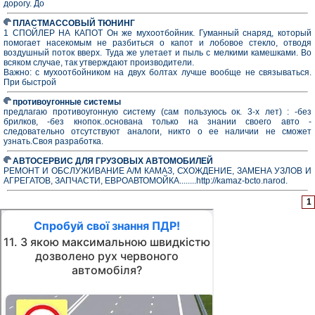
дорогу. До
ПЛАСТМАССОВЫЙ ТЮНИНГ
1 СПОЙЛЕР НА КАПОТ Он же мухоотбойник. Гуманный снаряд, который
помогает насекомым не разбиться о капот и лобовое стекло, отводя
воздушный поток вверх. Туда же улетает и пыль с мелкими камешками. Во
всяком случае, так утверждают производители.
Важно: с мухоотбойником на двух болтах лучше вообще не связываться.
При быстрой
противоугонные системы
предлагаю противоугонную систему (сам пользуюсь ок. 3-х лет) : -без
брилков, -без кнопок..основана только на знании своего авто -
следовательно отсутствуют аналоги, никто о ее наличии не сможет
узнать.Своя разработка.
АВТОСЕРВИС ДЛЯ ГРУЗОВЫХ АВТОМОБИЛЕЙ
РЕМОНТ И ОБСЛУЖИВАНИЕ А/М КАМАЗ, СХОЖДЕНИЕ, ЗАМЕНА УЗЛОВ И
АГРЕГАТОВ, ЗАПЧАСТИ, ЕВРОАВТОМОЙКА........http://kamaz-bcto.narod.
1