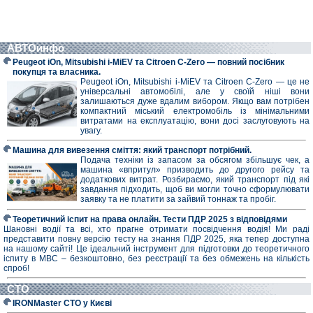
АВТОинфо
Peugeot iOn, Mitsubishi i-MiEV та Citroen C-Zero — повний посібник
покупця та власника.
Peugeot iOn, Mitsubishi i-MiEV та Citroen C-Zero — це не
універсальні автомобілі, але у своїй ніші вони
залишаються дуже вдалим вибором. Якщо вам потрібен
компактний міський електромобіль із мінімальними
витратами на експлуатацію, вони досі заслуговують на
увагу.
Машина для вивезення сміття: який транспорт потрібний.
Подача техніки із запасом за обсягом збільшує чек, а
машина «впритул» призводить до другого рейсу та
додаткових витрат. Розбираємо, який транспорт під які
завдання підходить, щоб ви могли точно сформулювати
заявку та не платити за зайвий тоннаж та пробіг.
Теоретичний іспит на права онлайн. Тести ПДР 2025 з відповідями
Шановні водії та всі, хто прагне отримати посвідчення водія! Ми раді
представити повну версію тесту на знання ПДР 2025, яка тепер доступна
на нашому сайті! Це ідеальний інструмент для підготовки до теоретичного
іспиту в МВС – безкоштовно, без реєстрації та без обмежень на кількість
спроб!
СТО
IRONMaster СТО у Києві