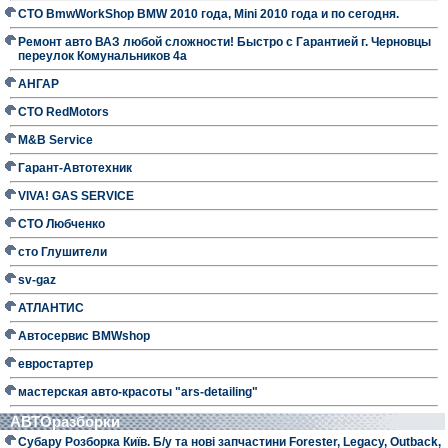
СТО BmwWorkShop BMW 2010 года, Mini 2010 года и по сегодня.
Ремонт авто ВАЗ любой сложности! Быстро с Гарантией г. Черновцы
переулок Комунальников 4а
АНГАР
СТО RedMotors
M&B Service
Гарант-Автотехник
VIVA! GAS SERVICE
СТО Любченко
сто Глушители
sv-gaz
АТЛАНТИС
Автосервис BMWshop
евростартер
мастерская авто-красоты "ars-detailing"
АВТОразборки
Субару Розборка Київ. Б/у та нові запчастини Forester, Legacy, Outback,