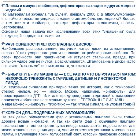
Плюсы и минусы спойлеров, дефлекторов, накладок и других модных
изделий
По материалам журнала “За рулем”, февраль 2000 г. & http://www.omega-
inter.ruЧего только не увидишь в машине автомобильного модника? Вместе
с тем все эти спойлеры, накладки, дефлекторы симпатичны, опасны,
бесполезны…
Основная наша задача при исследовании всех этих "украшений" была
следующей: определить влияние
РАЗНОВИДНОСТИ ЛЕГКОСПЛАВНЫХ ДИСКОВ
Наибольшее распространение получили литые диски из алюминиевого
сплава. У них умеренная цена и неплохие потребительские свойства. По
своей прочности они практически не уступают стальным, правда, при
сильном ударе они не гнутся, а раскалываются. Штампованные диски часто
называют "коваными", не смотря на то, что ковка и
«БИБИКНУТЬ» ИЗ МАШИНЫ — ВСЕ РАВНО ЧТО ВЫРУГАТЬСЯ МАТОМ:
НЕХОРОШО ТРЕВОЖИТЬ СТАРУШЕК, ДЕТИШЕК И ИНСПЕКТОРОВ
ГИБДД
Со звуковыми сигналами примерно такая же история, как с тонировкой
стекол: нельзя, но — можно. Можно, например, «бибикнуть» для
предотвращения ДТП. Или для предупреждения водителей о намерении
произвести обгон вне населенных пунктов… ТРЕВОЖНЫЕ СИГНАЛЫ
А еще можно «бибикнуть» тихо-тихо — так, чтобы сигнала не уловил тонкий
КСЕНОН ДЛЯ... ПОДЕРЖАННЫХ АВТОМОБИЛЕЙ
Не так давно обладателями фар с ксеноновыми лампами были только
дорогие новые иномарки. А так как света фар с обычными лампами
накаливания в темное время суток иногда оказывается недостаточно для
качественного освещения дороги, многие стремятся установить ксеноновые
лампы, излучающие яркий голубоватый свет, который прекрасно освещает