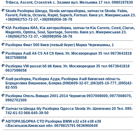
Tribeca, Ascent, Crosstrek с. Зазимя вул. Мельника 17 тел. 0980197630
Skoda Разборка Шкода, Skoda авторазборка, запчасти Skoda: Fabia,
Favorit, Felicia, Octavia, Rapid, Superb, Forman. Киев ул. Жмеринськая 23.
+38(066)753-72-37, +38(098)956-38-78
KIA Разборка КИА, Kia авторазборка, запчасти Kia Carens, Ceed, Clarus,
Magentis, Optima, Soul, Sportage, Sorento. Киев ул. Жмеринськая 23.
+38(066)753-72-37, +38(098)956-38-78
Разборка Фиат 500 Киев (левый берег) Марка Черемшины, 1
Разборка Audi A6 C5 A4 C6 Киев. Ул. Москворецкая 35 тел 0673641818
0637598058
Разборка VW passat b5 b6 Киев. Ул. Москворецкая 35 тел 0673641818
0637598058
Audi разборка, Разборка Ауди, Разборка Audi Киевская область
Борщаговка Вишневое, Боярка (098)609-32-07, (063)05-10-777, (095)42-
82-555
Разборка Опель Виваро 2001-2014 Чернигов 0937008000, 0977008070,
0992701500
Запчасти Шкода б/у Разборка Одесса Skoda Ул. Шевченко 20 Тел. 095-
742-61-53 068-645-39-50
АВТОРАЗБОРКА СТО Разборка BMW е32 е34 е38 е39
г.Васильков.Киевская обл. 0679815791 0636960649