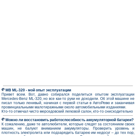
MB ML-320 - мой опыт эксплуатации
Привет всем. Вот, давно собирался поделиться опытом эксплуатации
Mercedes-Benz ML-320, но все как-то руки не доходили. Об этой машине не
писал только ленивый, начиная с первой статьи в АвтоРевю и заканчивая
провинциальными малотиражными около автомобильными изданиями.
Кто-то отмечал чисто мерседовский легковой салон, кто-то снисходительно
Можно ли восстановить работоспособность аккумуляторной батареи?
К сожалению, даже те автолюбители, которые следят за состоянием своих
машин, не балуют вниманием аккумуляторы. Проверить уровень и
плотность электролита или подзарядить батарею им недосуг – до тех пор,