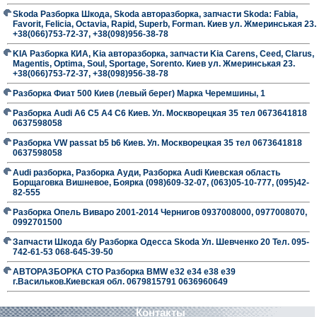
Skoda Разборка Шкода, Skoda авторазборка, запчасти Skoda: Fabia,
Favorit, Felicia, Octavia, Rapid, Superb, Forman. Киев ул. Жмеринськая 23.
+38(066)753-72-37, +38(098)956-38-78
KIA Разборка КИА, Kia авторазборка, запчасти Kia Carens, Ceed, Clarus,
Magentis, Optima, Soul, Sportage, Sorento. Киев ул. Жмеринськая 23.
+38(066)753-72-37, +38(098)956-38-78
Разборка Фиат 500 Киев (левый берег) Марка Черемшины, 1
Разборка Audi A6 C5 A4 C6 Киев. Ул. Москворецкая 35 тел 0673641818
0637598058
Разборка VW passat b5 b6 Киев. Ул. Москворецкая 35 тел 0673641818
0637598058
Audi разборка, Разборка Ауди, Разборка Audi Киевская область
Борщаговка Вишневое, Боярка (098)609-32-07, (063)05-10-777, (095)42-
82-555
Разборка Опель Виваро 2001-2014 Чернигов 0937008000, 0977008070,
0992701500
Запчасти Шкода б/у Разборка Одесса Skoda Ул. Шевченко 20 Тел. 095-
742-61-53 068-645-39-50
АВТОРАЗБОРКА СТО Разборка BMW е32 е34 е38 е39
г.Васильков.Киевская обл. 0679815791 0636960649
Контакты