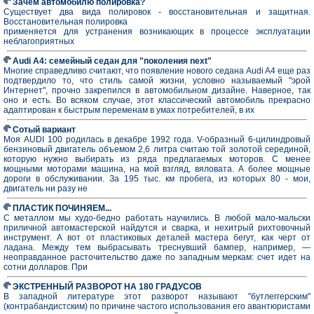
Зачем автомобилю полировка?
Существует два вида полировок - восстановительная и защитная.
Восстановительная полировка
применяется для устранения возникающих в процессе эксплуатации
неблагоприятных
Audi A4: семейный седан для "поколения next"
Многие справедливо считают, что появление нового седана Audi A4 еще раз
подтвердило то, что стиль самой жизни, условно называемый "эрой
Интернет", прочно закрепился в автомобильном дизайне. Наверное, так
оно и есть. Во всяком случае, этот классический автомобиль прекрасно
адаптирован к быстрым переменам в умах потребителей, в их
Сотый вариант
Моя AUDI 100 родилась в декабре 1992 года. V-образный 6-цилиндровый
бензиновый двигатель объемом 2,6 литра считаю той золотой серединой,
которую нужно выбирать из ряда предлагаемых моторов. С менее
мощными моторами машина, на мой взгляд, вяловата. А более мощные
дороги в обслуживании. За 195 тыс. км пробега, из которых 80 - мои,
двигатель ни разу не
ПЛАСТИК ПОЧИНЯЕМ...
С металлом мы худо-бедно работать научились. В любой мало-мальски
приличной автомастерской найдутся и сварка, и нехитрый рихтовочный
инструмент. А вот от пластиковых деталей мастера бегут, как черт от
ладана. Между тем выбрасывать треснувший бампер, например, —
неоправданное расточительство даже по западным меркам: счет идет на
сотни долларов. При
ЭКСТРЕННЫЙ РАЗВОРОТ НА 180 ГРАДУСОВ
В западной литературе этот разворот называют "бутлеггерским"
(контрабандистским) по причине частого использования его авантюристами