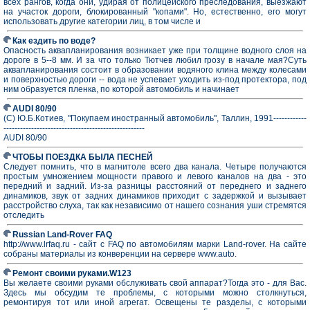
всех рангов, когда они, удирая от полицейского преследования, выезжают
на участок дороги, блокированный "копами". Но, естественно, его могут
использовать другие категории лиц, в том числе и
Как ездить по воде?
Опасность аквапланирования возникает уже при толщине водного слоя на
дороге в 5--8 мм. И за что только Тютчев любил грозу в начале мая?Суть
аквапланирования состоит в образовании водяного клина между колесами
и поверхностью дороги -- вода не успевает уходить из-под протектора, под
ним образуется пленка, по которой автомобиль и начинает
AUDI 80/90
(С) Ю.Б.Котиев, "Покупаем иностранный автомобиль", Таллин, 1991------------
---------------------------------------------------
AUDI 80/90
ЧТОБЫ ПОЕЗДКА БЫЛА ПЕСНЕЙ
Следует помнить, что в магнитоле всего два канала. Четыре получаются
простым умножением мощности правого и левого каналов на два - это
передний и задний. Из-за разницы расстояний от переднего и заднего
динамиков, звук от задних динамиков приходит с задержкой и вызывает
расстройство слуха, так как независимо от нашего сознания уши стремятся
отследить
Russian Land-Rover FAQ
http://www.lrfaq.ru - сайт с FAQ по автомобилям марки Land-rover. На сайте
собраны материалы из конверенции на сервере www.auto.
Ремонт своими руками.W123
Вы желаете своими руками обслуживать свой аппарат?Тогда это - для Вас.
Здесь мы обсудим те проблемы, с которыми можно столкнуться,
ремонтируя тот или иной агрегат. Освещены те разделы, с которыми