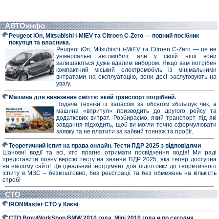
АВТОинфо
Peugeot iOn, Mitsubishi i-MiEV та Citroen C-Zero — повний посібник
покупця та власника.
Peugeot iOn, Mitsubishi i-MiEV та Citroen C-Zero — це не
універсальні автомобілі, але у своїй ніші вони
залишаються дуже вдалим вибором. Якщо вам потрібен
компактний міський електромобіль із мінімальними
витратами на експлуатацію, вони досі заслуговують на
увагу.
Машина для вивезення сміття: який транспорт потрібний.
Подача техніки із запасом за обсягом збільшує чек, а
машина «впритул» призводить до другого рейсу та
додаткових витрат. Розбираємо, який транспорт під які
завдання підходить, щоб ви могли точно сформулювати
заявку та не платити за зайвий тоннаж та пробіг.
Теоретичний іспит на права онлайн. Тести ПДР 2025 з відповідями
Шановні водії та всі, хто прагне отримати посвідчення водія! Ми раді
представити повну версію тесту на знання ПДР 2025, яка тепер доступна
на нашому сайті! Це ідеальний інструмент для підготовки до теоретичного
іспиту в МВС – безкоштовно, без реєстрації та без обмежень на кількість
спроб!
СТО
IRONMaster СТО у Києві
СТО BmwWorkShop BMW 2010 года, Mini 2010 года и по сегодня.