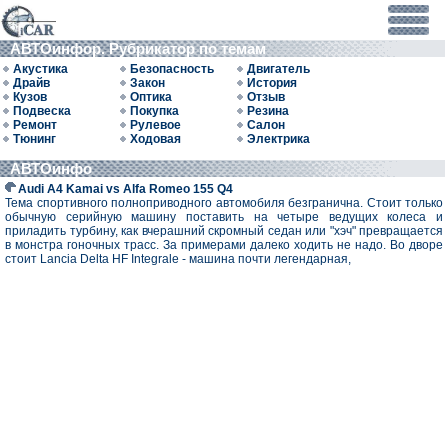
АВТОинфор. Рубрикатор по темам
Акустика
Безопасность
Двигатель
Драйв
Закон
История
Кузов
Оптика
Отзыв
Подвеска
Покупка
Резина
Ремонт
Рулевое
Салон
Тюнинг
Ходовая
Электрика
АВТОинфо
Audi A4 Kamai vs Alfa Romeo 155 Q4
Тема спортивного полноприводного автомобиля безгранична. Стоит только
обычную серийную машину поставить на четыре ведущих колеса и
приладить турбину, как вчерашний скромный седан или "хэч" превращается
в монстра гоночных трасс. За примерами далеко ходить не надо. Во дворе
стоит Lancia Delta HF Integrale - машина почти легендарная,