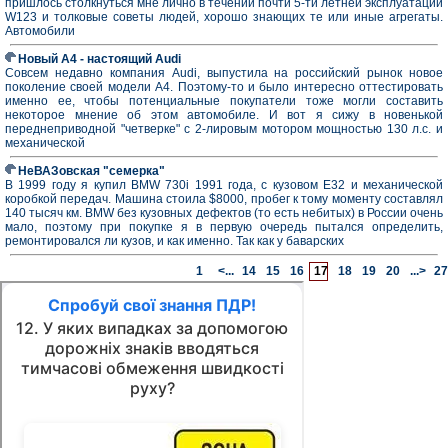
пришлось столкнуться мне лично в течении почти 5-ти летней эксплуатации
W123 и толковые советы людей, хорошо знающих те или иные агрегаты.
Автомобили
Новый A4 - настоящий Audi
Совсем недавно компания Audi, выпустила на российский рынок новое
поколение своей модели А4. Поэтому-то и было интересно оттестировать
именно ее, чтобы потенциальные покупатели тоже могли составить
некоторое мнение об этом автомобиле. И вот я сижу в новенькой
переднеприводной "четверке" с 2-лировым мотором мощностью 130 л.с. и
механической
НеВАЗовская "семерка"
В 1999 году я купил BMW 730i 1991 года, с кузовом Е32 и механической
коробкой передач. Машина стоила $8000, пробег к тому моменту составлял
140 тысяч км. BMW без кузовных дефектов (то есть небитых) в России очень
мало, поэтому при покупке я в первую очередь пытался определить,
ремонтировался ли кузов, и как именно. Так как у баварских
1
<...
14
15
16
17
18
19
20
...>
27