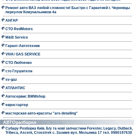
Ремонт авто ВАЗ любой сложности! Быстро с Гарантией г. Черновцы
переулок Комунальников 4а
АНГАР
СТО RedMotors
M&B Service
Гарант-Автотехник
VIVA! GAS SERVICE
СТО Любченко
сто Глушители
sv-gaz
АТЛАНТИС
Автосервис BMWshop
евростартер
мастерская авто-красоты "ars-detailing"
АВТОразборки
Субару Розборка Київ. Б/у та нові запчастини Forester, Legacy, Outback,
Tribeca, Ascent, Crosstrek с. Зазимя вул. Мельника 17 тел. 0980197630