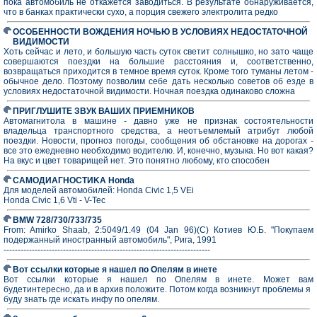
пока автомобиль не откажется заводиться. В результате обнаруживается,
что в банках практически сухо, а порция свежего электролита редко
ОСОБЕННОСТИ ВОЖДЕНИЯ НОЧЬЮ В УСЛОВИЯХ НЕДОСТАТОЧНОЙ
ВИДИМОСТИ
Хоть сейчас и лето, и большую часть суток светит солнышко, но зато чаще
совершаются поездки на большие расстояния и, соответственно,
возвращаться приходится в тeмное время суток. Кроме того туманы летом -
обычное дело. Поэтому позволим себе дать несколько советов об езде в
условиях недостаточной видимости. Ночная поездка одинаково сложна
ПРИГЛУШИТЕ ЗВУК ВАШИХ ПРИЕМНИКОВ
Автомагнитола в машине - давно уже не признак состоятельности
владельца транспортного средства, а неотъемлемый атрибут любой
поездки. Новости, прогноз погоды, сообщения об обстановке на дорогах -
все это ежедневно необходимо водителю. И, конечно, музыка. Но вот какая?
На вкус и цвет товарищей нет. Это понятно любому, кто способен
СAМОДИAГНОСТИKA Honda
Для моделей автомобилей: Honda Civic 1,5 VEi
Honda Civic 1,6 Vti - V-Tec
BMW 728/730/733/735
From: Amirko Shaab, 2:5049/1.49 (04 Jan 96)(C) Котиев Ю.Б. "Покупаем
подеpжанный иностpанный автомобиль", Рига, 1991
-------------------------------------------------------------------------
Вот ссылки которые я нашел по Опелям в инете
Вот ссылки которые я нашел по Опелям в инете. Может вам
будетинтересно, да и в архив положите. Потом когда возникнут проблемы я
буду знать где искать инфу по опелям.