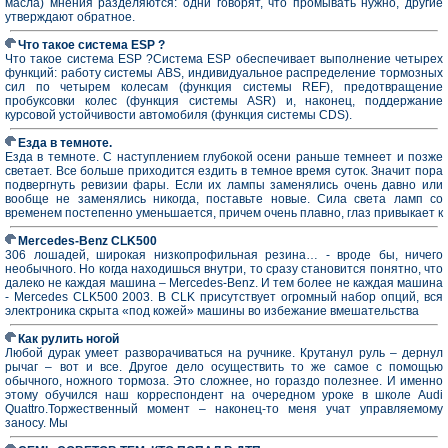
масла) мнения разделяются: одни говорят, что промывать нужно, другие
утверждают обратное.
Что такое система ESP ?
Что такое система ESP ?Cистема ESP обеспечивает выполнение четырех
функций: работу системы ABS, индивидуальное распределение тормозных
сил по четырем колесам (функция системы REF), предотвращение
пробуксовки колес (функция системы ASR) и, наконец, поддержание
курсовой устойчивости автомобиля (функция системы CDS).
Езда в темноте.
Езда в темноте. С наступлением глубокой осени раньше темнеет и позже
светает. Все больше приходится ездить в темное время суток. Значит пора
подвергнуть ревизии фары. Если их лампы заменялись очень давно или
вообще не заменялись никогда, поставьте новые. Сила света ламп со
временем постепенно уменьшается, причем очень плавно, глаз привыкает к
Mercedes-Benz CLK500
306 лошадей, широкая низкопрофильная резина… - вроде бы, ничего
необычного. Но когда находишься внутри, то сразу становится понятно, что
далеко не каждая машина – Mercedes-Benz. И тем более не каждая машина
- Mercedes CLK500 2003. В CLK присутствует огромный набор опций, вся
электроника скрыта «под кожей» машины во избежание вмешательства
Как рулить ногой
Любой дурак умеет разворачиваться на ручнике. Крутанул руль – дернул
рычаг – вот и все. Другое дело осуществить то же самое с помощью
обычного, ножного тормоза. Это сложнее, но гораздо полезнее. И именно
этому обучился наш корреспондент на очередном уроке в школе Audi
Quattro.Торжественный момент – наконец-то меня учат управляемому
заносу. Мы