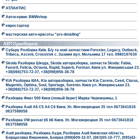
АТЛАНТИС
Автосервис BMWshop
евростартер
мастерская авто-красоты "ars-detailing"
АВТОразборки
Субару Розборка Київ. Б/у та нові запчастини Forester, Legacy, Outback,
Tribeca, Ascent, Crosstrek с. Зазимя вул. Мельника 17 тел. 0980197630
Skoda Разборка Шкода, Skoda авторазборка, запчасти Skoda: Fabia,
Favorit, Felicia, Octavia, Rapid, Superb, Forman. Киев ул. Жмеринськая 23.
+38(066)753-72-37, +38(098)956-38-78
KIA Разборка КИА, Kia авторазборка, запчасти Kia Carens, Ceed, Clarus,
Magentis, Optima, Soul, Sportage, Sorento. Киев ул. Жмеринськая 23.
+38(066)753-72-37, +38(098)956-38-78
Разборка Фиат 500 Киев (левый берег) Марка Черемшины, 1
Разборка Audi A6 C5 A4 C6 Киев. Ул. Москворецкая 35 тел 0673641818
0637598058
Разборка VW passat b5 b6 Киев. Ул. Москворецкая 35 тел 0673641818
0637598058
Audi разборка, Разборка Ауди, Разборка Audi Киевская область
Борщаговка Вишневое, Боярка (098)609-32-07, (063)05-10-777, (095)42-