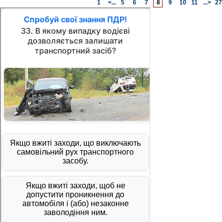
1
<...
5
6
7
8
9
10
11
...>
27