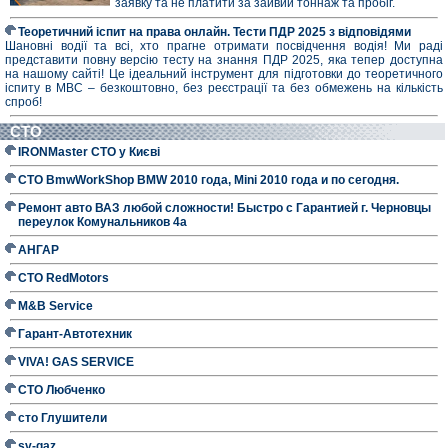
заявку та не платити за зайвий тоннаж та пробіг.
Теоретичний іспит на права онлайн. Тести ПДР 2025 з відповідями
Шановні водії та всі, хто прагне отримати посвідчення водія! Ми раді
представити повну версію тесту на знання ПДР 2025, яка тепер доступна
на нашому сайті! Це ідеальний інструмент для підготовки до теоретичного
іспиту в МВС – безкоштовно, без реєстрації та без обмежень на кількість
спроб!
СТО
IRONMaster СТО у Києві
СТО BmwWorkShop BMW 2010 года, Mini 2010 года и по сегодня.
Ремонт авто ВАЗ любой сложности! Быстро с Гарантией г. Черновцы
переулок Комунальников 4а
АНГАР
СТО RedMotors
M&B Service
Гарант-Автотехник
VIVA! GAS SERVICE
СТО Любченко
сто Глушители
sv-gaz