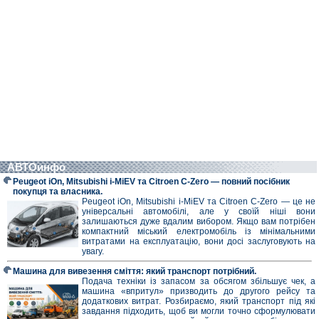
АВТОинфо
Peugeot iOn, Mitsubishi i-MiEV та Citroen C-Zero — повний посібник
покупця та власника.
Peugeot iOn, Mitsubishi i-MiEV та Citroen C-Zero — це не
універсальні автомобілі, але у своїй ніші вони
залишаються дуже вдалим вибором. Якщо вам потрібен
компактний міський електромобіль із мінімальними
витратами на експлуатацію, вони досі заслуговують на
увагу.
Машина для вивезення сміття: який транспорт потрібний.
Подача техніки із запасом за обсягом збільшує чек, а
машина «впритул» призводить до другого рейсу та
додаткових витрат. Розбираємо, який транспорт під які
завдання підходить, щоб ви могли точно сформулювати