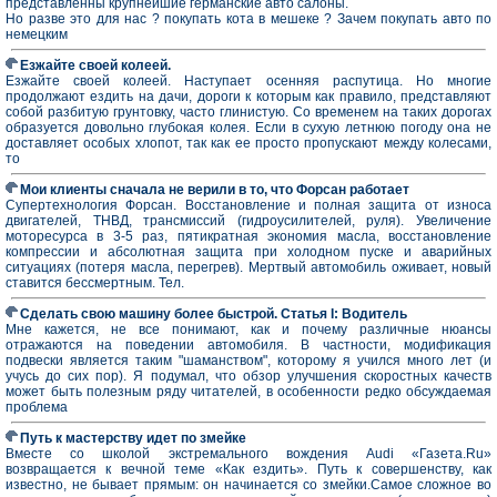
представленны крупнейшие германские авто салоны.
Но разве это для нас ? покупать кота в мешеке ? Зачем покупать авто по
немецким
Езжайте своей колеей.
Езжайте своей колеей. Наступает осенняя распутица. Но многие
продолжают ездить на дачи, дороги к которым как правило, представляют
собой разбитую грунтовку, часто глинистую. Со временем на таких дорогах
образуется довольно глубокая колея. Если в сухую летнюю погоду она не
доставляет особых хлопот, так как ее просто пропускают между колесами,
то
Мои клиенты сначала не верили в то, что Форсан работает
Супертехнология Форсан. Восстановление и полная защита от износа
двигателей, ТНВД, трансмиссий (гидроусилителей, руля). Увеличение
моторесурса в 3-5 раз, пятикратная экономия масла, восстановление
компрессии и абсолютная защита при холодном пуске и аварийных
ситуациях (потеря масла, перегрев). Мертвый автомобиль оживает, новый
ставится бессмертным. Тел.
Сделать свою машину более быстрой. Статья I: Водитель
Мне кажется, не все понимают, как и почему различные нюансы
отражаются на поведении автомобиля. В частности, модификация
подвески является таким "шаманством", которому я учился много лет (и
учусь до сих пор). Я подумал, что обзор улучшения скоростных качеств
может быть полезным ряду читателей, в особенности редко обсуждаемая
проблема
Путь к мастерству идет по змейке
Вместе со школой экстремального вождения Audi «Газета.Ru»
возвращается к вечной теме «Как ездить». Путь к совершенству, как
известно, не бывает прямым: он начинается со змейки.Самое сложное во