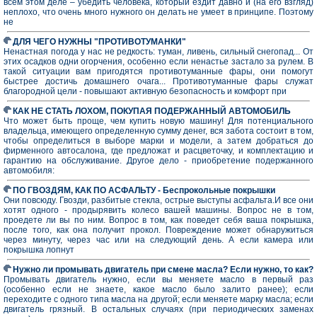
всем этом деле – убедить человека, который ездит давно и (на его взгляд)
неплохо, что очень много нужного он делать не умеет в принципе. Поэтому
не
ДЛЯ ЧЕГО НУЖНЫ "ПРОТИВОТУМАНКИ"
Hенастная погода у нас не редкость: туман, ливень, сильный снегопад... От
этих осадков одни огорчения, особенно если ненастье застало за рулем. В
такой ситуации вам пригодятся противотуманные фары, они помогут
быстрее достичь домашнего очага... Противотуманные фары служат
благородной цели - повышают активную безопасность и комфорт при
КАК НЕ СТАТЬ ЛОХОМ, ПОКУПАЯ ПОДЕРЖАННЫЙ АВТОМОБИЛЬ
Что может быть проще, чем купить новую машину! Для потенциального
владельца, имеющего определенную сумму денег, вся забота состоит в том,
чтобы определиться в выборе марки и модели, а затем добраться до
фирменного автосалона, где предложат и расцветочку, и комплектацию и
гарантию на обслуживание. Другое дело - приобретение подержанного
автомобиля:
ПО ГВОЗДЯМ, КАК ПО АСФАЛЬТУ - Беспрокольные покрышки
Они повсюду. Гвозди, разбитые стекла, острые выступы асфальта.И все они
хотят одного - продырявить колесо вашей машины. Вопрос не в том,
проедете ли вы по ним. Вопрос в том, как поведет себя ваша покрышка,
после того, как она получит прокол. Повреждение может обнаружиться
через минуту, через час или на следующий день. А если камера или
покрышка лопнут
Нужно ли промывать двигатель при смене масла? Если нужно, то как?
Промывать двигатель нужно, если вы меняете масло в первый раз
(особенно если не знаете, какое масло было залито ранее); если
переходите с одного типа масла на другой; если меняете марку масла; если
двигатель грязный. В остальных случаях (при периодических заменах