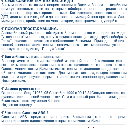
СЕМЬ СОВЕТОВ ТЕМ, КТО ПОПАЛ В ДТП
Быть морально готовым к неприятностям с Вами и Вашим автомобилем
помогут несколько советов, которые обобщают опыт пострадавших в
дорожно-транспортных происшествиях. Как известно, после совершения
ДТП, дело может и не дойти до составления милицейского протокола. Даже
милиционеры, прибывшие на место аварии, если травмы нет, ущерб от
ПОКУПАЛ ПРОСТАК МАШИНУ...
Автомобильный рынок не обходится без мошенников и аферистов. А для
"утонченного" мошенника, как утверждают знающие люди, грубо обобрать
"лоха" означает расписаться в собственном бессилии... Приведенный ниже
способ околпачивания весьма незамысловат, им мошенники успешно
пользуются не один год. Правда "лохи"
Как избежать аквапланирования
В ассортименте практически любой известной шинной компании можно
встретить покрышки, название которых начинается со слова «аква».
Однако многие автомобилисты имеют весьма отдаленное представление
об этих моделях летних шин. Для многих автовладельцев основным
критерием при покупке покрышек является их сезонное предназначение.
Накануне зимы
Замена рулевых тяг
Отправлено : Serg-21063, 05 Сентября 1999 в 00:13:34Сегодня поменял все
рулевые тяги на своей <шестерке>. Сам и в первый раз. На съемник денег
было жалко, поэтому менял без него.
Но, все по порядку.
Что такое Система ABS ?
Система ABS предотвращает риск блокировки колес во время
маневрирования одновременно с торможениемавтомобиля.