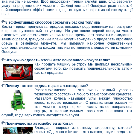
значимість не можна. Щоб продовжити термін служби шин, слід звернути
увагу на ряд ключових моментів. Фахівці компанії Goodyear розвінчають 6
найпоширеніших міфів і помилок, що стосуються ефективної експлуатації
шин.
8 эффективных способов сократить расход топлива
Весна – время прогулок за городом, поездок к родственникам на праздники
и просто путешествий на уик-энд. Но уже после первой поездки может
оказаться, что ее стоимость значительно превышает расчеты и ожидания.
Таким образом, грандиозные планы могут неожиданно проделать огромную
брешь в семейном бюджете. Мы выбрали наиболее существенные
факторы, влияющие на расход топлива по мнению специалистов компании
Goodyear.
Что нужно сделать, чтобы авто понравилось покупателю?
Как продать машину быстро? Мы делимся несколькими
секретами того, как повысить привлекательность авто и
вас как продавца.
Почему так важно делать развал-схождение?
Развал-схождение — это очень важный уровень
технического состояния любого транспортного средства.
Развалом колеса называют углы между плоскостью
колес, которые вращаются. Отрицательный развал —
тот момент, когда верхняя часть колес направлена
внутрь, а положительным развалом называют тот
случай, когда верх колеса находится снаружи.
Преимущества автомобилей из Китая
Благодаря широко известному стереотипу, который
гласит «Сделано в Китае – это плохо», люди предвзято