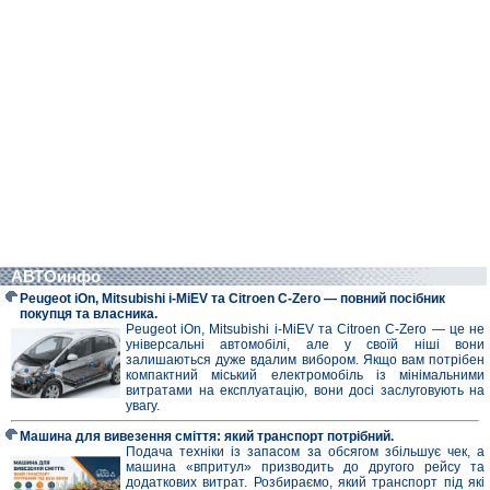
АВТОинфо
Peugeot iOn, Mitsubishi i-MiEV та Citroen C-Zero — повний посібник
покупця та власника.
Peugeot iOn, Mitsubishi i-MiEV та Citroen C-Zero — це не
універсальні автомобілі, але у своїй ніші вони
залишаються дуже вдалим вибором. Якщо вам потрібен
компактний міський електромобіль із мінімальними
витратами на експлуатацію, вони досі заслуговують на
увагу.
Машина для вивезення сміття: який транспорт потрібний.
Подача техніки із запасом за обсягом збільшує чек, а
машина «впритул» призводить до другого рейсу та
додаткових витрат. Розбираємо, який транспорт під які