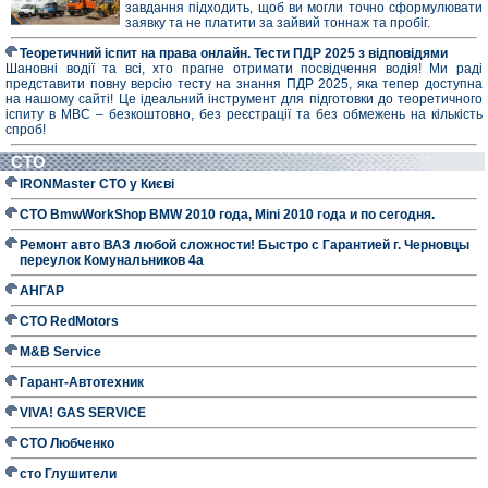
завдання підходить, щоб ви могли точно сформулювати
заявку та не платити за зайвий тоннаж та пробіг.
Теоретичний іспит на права онлайн. Тести ПДР 2025 з відповідями
Шановні водії та всі, хто прагне отримати посвідчення водія! Ми раді
представити повну версію тесту на знання ПДР 2025, яка тепер доступна
на нашому сайті! Це ідеальний інструмент для підготовки до теоретичного
іспиту в МВС – безкоштовно, без реєстрації та без обмежень на кількість
спроб!
СТО
IRONMaster СТО у Києві
СТО BmwWorkShop BMW 2010 года, Mini 2010 года и по сегодня.
Ремонт авто ВАЗ любой сложности! Быстро с Гарантией г. Черновцы
переулок Комунальников 4а
АНГАР
СТО RedMotors
M&B Service
Гарант-Автотехник
VIVA! GAS SERVICE
СТО Любченко
сто Глушители