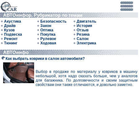
АВТОинфор. Рубрикатор по темам
Акустика
Безопасность
Двигатель
Драйв
Закон
История
Кузов
Оптика
Отзыв
Подвеска
Покупка
Резина
Ремонт
Рулевое
Салон
Тюнинг
Ходовая
Электрика
АВТОинфо
Как выбрать коврики в салон автомобиля?
Выбор в продаже по материалу у ковриков в машину
небольшой, хотя надо сказать больше, чем у аналогов
для багажника. По долговечности и своим защитным
свойствам они также отличаются, и довольно заметно.