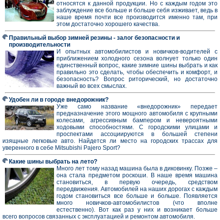
относятся к данной продукции. Но с каждым годом это
заблуждение все больше и больше себя изживает, ведь в
наше время почти все производится именно там, при
этом достаточно хорошего качества.
Правильный выбор зимней резины - залог безопасности и
производительности
И опытных автомобилистов и новичков-водителей с
приближением холодного сезона волнует только один
единственный вопрос, какие зимние шины выбрать и как
правильно это сделать, чтобы обеспечить и комфорт, и
безопасность? Вопрос риторический, но достаточно
важный во всех смыслах.
Удобен ли в городе внедорожник?
Уже само название «внедорожник» передает
предназначение этого мощного автомобиля с крупными
колесами, агрессивным бампером и невероятными
ходовыми способностями. С городскими улицами и
проспектами ассоциируются в большей степени
изящные легковые авто. Найдется ли место на городских трассах для
уверенного в себе Mitsubishi Pajero Sport?
Какие шины выбрать на лето?
Много лет тому назад машина была в диковинку. Позже –
она стала предметом роскоши. В наше время машина
становиться, в первую очередь, средством
передвижения. Автомобилей на наших дорогах с каждым
годом становиться все больше и больше. Появляется
много новичков-автомобилистов (что вполне
естественно). Вот как раз у них и возникает больше
всего вопросов связанных с эксплуатацией и ремонтом автомобиля.