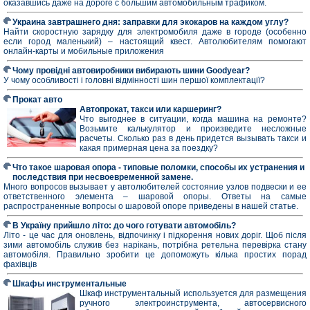
оказавшись даже на дороге с большим автомобильным трафиком.
Украина завтрашнего дня: заправки для экокаров на каждом углу?
Найти скоростную зарядку для электромобиля даже в городе (особенно
если город маленький) – настоящий квест. Автолюбителям помогают
онлайн-карты и мобильные приложения
Чому провідні автовиробники вибирають шини Goodyear?
У чому особливості і головні відмінності шин першої комплектації?
Прокат авто
Автопрокат, такси или каршеринг?
Что выгоднее в ситуации, когда машина на ремонте?
Возьмите калькулятор и произведите несложные
расчеты. Сколько раз в день придется вызывать такси и
какая примерная цена за поездку?
Что такое шаровая опора - типовые поломки, способы их устранения и
последствия при несвоевременной замене.
Много вопросов вызывает у автолюбителей состояние узлов подвески и ее
ответственного элемента – шаровой опоры. Ответы на самые
распространенные вопросы о шаровой опоре приведены в нашей статье.
В Україну прийшло літо: до чого готувати автомобіль?
Літо - це час для оновлень, відпочинку і підкорення нових доріг. Щоб після
зими автомобіль служив без нарікань, потрібна ретельна перевірка стану
автомобіля. Правильно зробити це допоможуть кілька простих порад
фахівців
Шкафы инструментальные
Шкаф инструментальный используется для размещения
ручного электроинструмента, автосервисного