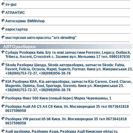
sv-gaz
АТЛАНТИС
Автосервис BMWshop
евростартер
мастерская авто-красоты "ars-detailing"
АВТОразборки
Субару Розборка Київ. Б/у та нові запчастини Forester, Legacy, Outback,
Tribeca, Ascent, Crosstrek с. Зазимя вул. Мельника 17 тел. 0980197630
Skoda Разборка Шкода, Skoda авторазборка, запчасти Skoda: Fabia,
Favorit, Felicia, Octavia, Rapid, Superb, Forman. Киев ул. Жмеринськая 23.
+38(066)753-72-37, +38(098)956-38-78
KIA Разборка КИА, Kia авторазборка, запчасти Kia Carens, Ceed, Clarus,
Magentis, Optima, Soul, Sportage, Sorento. Киев ул. Жмеринськая 23.
+38(066)753-72-37, +38(098)956-38-78
Разборка Фиат 500 Киев (левый берег) Марка Черемшины, 1
Разборка Audi A6 C5 A4 C6 Киев. Ул. Москворецкая 35 тел 0673641818
0637598058
Разборка VW passat b5 b6 Киев. Ул. Москворецкая 35 тел 0673641818
0637598058
Audi разборка, Разборка Ауди, Разборка Audi Киевская область