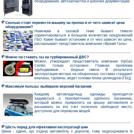
оборудования, автозапчастей и рабочей документации.
Сколько стоит перевести машину на пропан и от чего зависит цена
оборудования?
Новичкам в газовой теме бывает тяжело
сориентироваться в большом количестве предложений
ГБО. Какие бывают установки и от чего зависит их цена,
рассказывает представитель компании «Время Газа».
Можно ли ставить газ на турбированный ДВС?
Можно, утверждает представитель компании VipGaz
Center, только осторожно. Главная проблема
турбодвижков – бедные смеси. В результате
эксплуатации мотора на обедненных составах страдают
клапаны, турбины, ведет головки блока цилиндров (ГБЦ).
Максимум пользы: выбираем верхний багажник
Каждому автовладельцу однажды приходится
задуматься о приобретении удобного багажника,
который можно прикрепить на крышу автомобиля и
расширить за его счет полезное свободное место,
доступное для перевозки вещей.
Шість порад для ефективної експлуатації шин
Шини - єдине, що з'єднує автомобіль з дорогою, тому недооцінювати їх