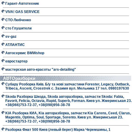
Гарант-Автотехник
VIVA! GAS SERVICE
СТО Любченко
сто Глушители
sv-gaz
АТЛАНТИС
Автосервис BMWshop
евростартер
мастерская авто-красоты "ars-detailing"
АВТОразборки
Субару Розборка Київ. Б/у та нові запчастини Forester, Legacy, Outback,
Tribeca, Ascent, Crosstrek с. Зазимя вул. Мельника 17 тел. 0980197630
Skoda Разборка Шкода, Skoda авторазборка, запчасти Skoda: Fabia,
Favorit, Felicia, Octavia, Rapid, Superb, Forman. Киев ул. Жмеринськая 23.
+38(066)753-72-37, +38(098)956-38-78
KIA Разборка КИА, Kia авторазборка, запчасти Kia Carens, Ceed, Clarus,
Magentis, Optima, Soul, Sportage, Sorento. Киев ул. Жмеринськая 23.
+38(066)753-72-37, +38(098)956-38-78
Разборка Фиат 500 Киев (левый берег) Марка Черемшины, 1