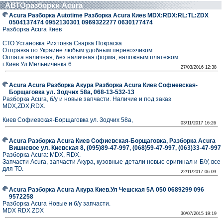
АВТОразборки Acura
Acura Разборка Autotime Разборка Acura Киев MDX:RDX:RL:TL:ZDX
0504137474 0952130301 0969322277 0630177474
Разборка Acura Киев
СТО Установка Рихтовка Сварка Покраска
Отправка по Украине любым удобным перевозчиком.
Оплата наличная, без наличная форма, наложным платежом.
г.Киев Ул.Мельниченка 6
27/03/2016 12:38
Acura Acura Разборка Акура Разборка Acura Киев Софиевская-
Борщаговка ул. Зодчих 58а, 068-13-532-13
Разборка Acura, б/у и новые запчасти. Наличие и под заказ
MDX,ZDX,RDX.
Киев Софиевская-Борщаговка ул. Зодчих 58а,
03/11/2017 16:26
Acura Разборка Acura Киев Софиевская-Борщаговка, Разборка Acura
Вишневое ул. Киевская 8, (095)89-47-997, (068)59-47-997, (063)33-47-997
Разборка Acura: MDX, RDX.
Запчасти Acura, запчасти Акура, кузовные детали новые оригинал и Б/У, все
для ТО.
22/11/2017 06:09
Acura Разборка Acura Акура Киев.Ул Чешская 5А 050 0689299 096
9572258
Разборка Acura Новые и б/у запчасти.
MDX RDX ZDX
30/07/2015 19:19