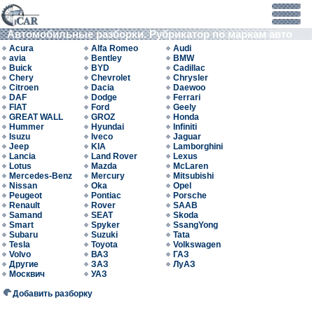
Автомобильные разборки. Рубрикатор по маркам авто
Acura
Alfa Romeo
Audi
avia
Bentley
BMW
Buick
BYD
Cadillac
Chery
Chevrolet
Chrysler
Citroen
Dacia
Daewoo
DAF
Dodge
Ferrari
FIAT
Ford
Geely
GREAT WALL
GROZ
Honda
Hummer
Hyundai
Infiniti
Isuzu
Iveco
Jaguar
Jeep
KIA
Lamborghini
Lancia
Land Rover
Lexus
Lotus
Mazda
McLaren
Mercedes-Benz
Mercury
Mitsubishi
Nissan
Oka
Opel
Peugeot
Pontiac
Porsche
Renault
Rover
SAAB
Samand
SEAT
Skoda
Smart
Spyker
SsangYong
Subaru
Suzuki
Tata
Tesla
Toyota
Volkswagen
Volvo
ВАЗ
ГАЗ
Другие
ЗАЗ
ЛуАЗ
Москвич
УАЗ
Добавить разборку