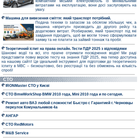
компактний міський електромобіль із мінімальними
витратами на експлуатацію, вони досі заслуговують на
увагу.
Машина для вивезення сміття: який транспорт потрібний.
Подача техніки із запасом за обсягом збільшує чек, а
машина «впритул» призводить до другого рейсу та
додаткових витрат. Розбираємо, який транспорт під які
завдання підходить, щоб ви могли точно сформулювати
заявку та не платити за зайвий тоннаж та пробіг.
Теоретичний іспит на права онлайн. Тести ПДР 2025 з відповідями
Шановні водії та всі, хто прагне отримати посвідчення водія! Ми раді
представити повну версію тесту на знання ПДР 2025, яка тепер доступна
на нашому сайті! Це ідеальний інструмент для підготовки до теоретичного
іспиту в МВС – безкоштовно, без реєстрації та без обмежень на кількість
спроб!
СТО
IRONMaster СТО у Києві
СТО BmwWorkShop BMW 2010 года, Mini 2010 года и по сегодня.
Ремонт авто ВАЗ любой сложности! Быстро с Гарантией г. Черновцы
переулок Комунальников 4а
АНГАР
СТО RedMotors
M&B Service