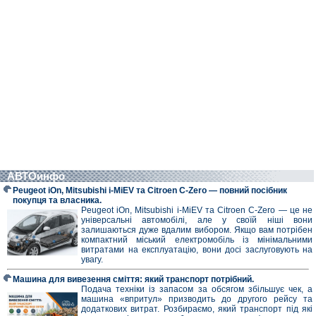
АВТОинфо
Peugeot iOn, Mitsubishi i-MiEV та Citroen C-Zero — повний посібник
покупця та власника.
Peugeot iOn, Mitsubishi i-MiEV та Citroen C-Zero — це не
універсальні автомобілі, але у своїй ніші вони
залишаються дуже вдалим вибором. Якщо вам потрібен
компактний міський електромобіль із мінімальними
витратами на експлуатацію, вони досі заслуговують на
увагу.
Машина для вивезення сміття: який транспорт потрібний.
Подача техніки із запасом за обсягом збільшує чек, а
машина «впритул» призводить до другого рейсу та
додаткових витрат. Розбираємо, який транспорт під які