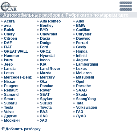
Автомобильные разборки. Рубрикатор по маркам авто
Acura
Alfa Romeo
Audi
avia
Bentley
BMW
Buick
BYD
Cadillac
Chery
Chevrolet
Chrysler
Citroen
Dacia
Daewoo
DAF
Dodge
Ferrari
FIAT
Ford
Geely
GREAT WALL
GROZ
Honda
Hummer
Hyundai
Infiniti
Isuzu
Iveco
Jaguar
Jeep
KIA
Lamborghini
Lancia
Land Rover
Lexus
Lotus
Mazda
McLaren
Mercedes-Benz
Mercury
Mitsubishi
Nissan
Oka
Opel
Peugeot
Pontiac
Porsche
Renault
Rover
SAAB
Samand
SEAT
Skoda
Smart
Spyker
SsangYong
Subaru
Suzuki
Tata
Tesla
Toyota
Volkswagen
Volvo
ВАЗ
ГАЗ
Другие
ЗАЗ
ЛуАЗ
Москвич
УАЗ
Добавить разборку