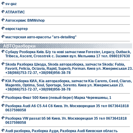
sv-gaz
АТЛАНТИС
Автосервис BMWshop
евростартер
мастерская авто-красоты "ars-detailing"
АВТОразборки
Субару Розборка Київ. Б/у та нові запчастини Forester, Legacy, Outback,
Tribeca, Ascent, Crosstrek с. Зазимя вул. Мельника 17 тел. 0980197630
Skoda Разборка Шкода, Skoda авторазборка, запчасти Skoda: Fabia,
Favorit, Felicia, Octavia, Rapid, Superb, Forman. Киев ул. Жмеринськая 23.
+38(066)753-72-37, +38(098)956-38-78
KIA Разборка КИА, Kia авторазборка, запчасти Kia Carens, Ceed, Clarus,
Magentis, Optima, Soul, Sportage, Sorento. Киев ул. Жмеринськая 23.
+38(066)753-72-37, +38(098)956-38-78
Разборка Фиат 500 Киев (левый берег) Марка Черемшины, 1
Разборка Audi A6 C5 A4 C6 Киев. Ул. Москворецкая 35 тел 0673641818
0637598058
Разборка VW passat b5 b6 Киев. Ул. Москворецкая 35 тел 0673641818
0637598058
Audi разборка, Разборка Ауди, Разборка Audi Киевская область