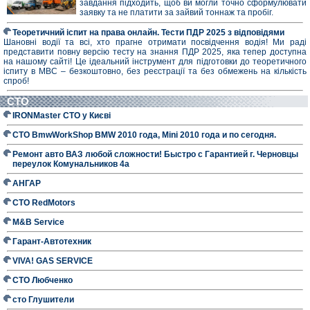
завдання підходить, щоб ви могли точно сформулювати
заявку та не платити за зайвий тоннаж та пробіг.
Теоретичний іспит на права онлайн. Тести ПДР 2025 з відповідями
Шановні водії та всі, хто прагне отримати посвідчення водія! Ми раді
представити повну версію тесту на знання ПДР 2025, яка тепер доступна
на нашому сайті! Це ідеальний інструмент для підготовки до теоретичного
іспиту в МВС – безкоштовно, без реєстрації та без обмежень на кількість
спроб!
СТО
IRONMaster СТО у Києві
СТО BmwWorkShop BMW 2010 года, Mini 2010 года и по сегодня.
Ремонт авто ВАЗ любой сложности! Быстро с Гарантией г. Черновцы
переулок Комунальников 4а
АНГАР
СТО RedMotors
M&B Service
Гарант-Автотехник
VIVA! GAS SERVICE
СТО Любченко
сто Глушители