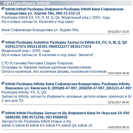
АВТОразборки Infiniti
Infiniti Infiniti Разборка Инфинити Разборка Infiniti Киев Софиевская-
Борщаговка ул. Зодчих 58а, 068-13-532-13
Разборка Infiniti EX, FX, G, M, Q, Qx. Модельный ряд с 2002- года.
б/у и новые запчасти. Наличие и под заказ
Киев Софиевская-Борщаговка ул. Зодчих 58а,
03/11/2017 16:26
Infiniti Разборка Autotime Разборка Запчасти Infiniti EX, FX, G, M, Q, QX
0504137474 0952130301 0969322277 0630177474
Модельный ряд с 2005- года.
б/у и новые запчасти. В наличии и под заказ. Звоните!
СТО Установка Рихтовка Сварка Покраска.
Отправка по Украине любым удобным перевозчиком.
Оплата наличная, без наличная форма, наложным платежом.
10/07/2018 09:00
Infiniti Разборка Infinity Киев Софиевская-Борщаговка, Разборка Infinity
Вишневое ул. Киевская 8, (095)89-47-997, (068)59-47-997, (063)33-47-997
Разборка Infinity: FX, G, QX.
Запчасти Infinity, запчасти Инфинити, кузовные детали новые оригинал и Б/
У, все для ТО.
22/11/2017 06:09
Infiniti Infiniti Разборка Запчасти б/у Инфинити Киев Ул.Чешская 5А 050
0689299; 096 9572258; 063 8588059
Запчасти б/у Разборка Infiniti Новые и б/у.
Infiniti G Infiniti M Infiniti EX Infiniti FX Infiniti QX Infiniti JX
14/02/2016 08:22