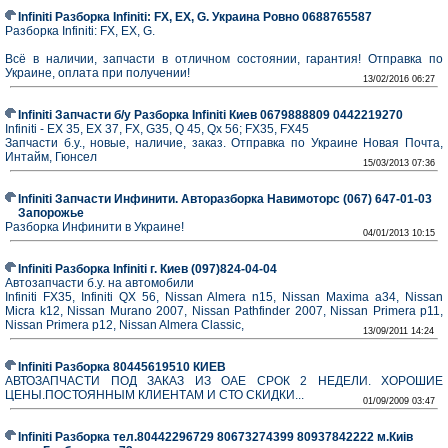
Infiniti Разборка Infiniti: FX, EX, G. Украина Ровно 0688765587
Разборка Infiniti: FX, EX, G.
Всё в наличии, запчасти в отличном состоянии, гарантия! Отправка по
Украине, оплата при получении!
13/02/2016 06:27
Infiniti Запчасти б/у Разборка Infiniti Киев 0679888809 0442219270
Infiniti - EX 35, EX 37, FX, G35, Q 45, Qx 56; FX35, FX45
Запчасти б.у., новые, наличие, заказ. Отправка по Украине Новая Почта,
Интайм, Гюнсел
15/03/2013 07:36
Infiniti Запчасти Инфинити. Авторазборка Навимоторс (067) 647-01-03
Запорожье
Разборка Инфинити в Украине!
04/01/2013 10:15
Infiniti Разборка Infiniti г. Киев (097)824-04-04
Автозапчасти б.у. на автомобили
Infiniti FX35, Infiniti QX 56, Nissan Almera n15, Nissan Maxima a34, Nissan
Micra k12, Nissan Murano 2007, Nissan Pathfinder 2007, Nissan Primera p11,
Nissan Primera p12, Nissan Almera Classic,
13/09/2011 14:24
Infiniti Разборка 80445619510 КИЕВ
АВТОЗАПЧАСТИ ПОД ЗАКАЗ ИЗ ОАЕ СРОК 2 НЕДЕЛИ. ХОРОШИЕ
ЦЕНЫ.ПОСТОЯННЫМ КЛИЕНТАМ И СТО СКИДКИ...
01/09/2009 03:47
Infiniti Разборка тел.80442296729 80673274399 80937842222 м.Киів