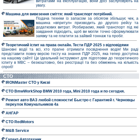
витратами на експлуатацію, вони досі заслуговують на
увагу.
Машина для вивезення сміття: який транспорт потрібний.
Подача техніки із запасом за обсягом збільшує чек, а
машина «впритул» призводить до другого рейсу та
додаткових витрат. Розбираємо, який транспорт під які
завдання підходить, щоб ви могли точно сформулювати
заявку та не платити за зайвий тоннаж та пробіг.
Теоретичний іспит на права онлайн. Тести ПДР 2025 з відповідями
Шановні водії та всі, хто прагне отримати посвідчення водія! Ми раді
представити повну версію тесту на знання ПДР 2025, яка тепер доступна
на нашому сайті! Це ідеальний інструмент для підготовки до теоретичного
іспиту в МВС – безкоштовно, без реєстрації та без обмежень на кількість
спроб!
СТО
IRONMaster СТО у Києві
СТО BmwWorkShop BMW 2010 года, Mini 2010 года и по сегодня.
Ремонт авто ВАЗ любой сложности! Быстро с Гарантией г. Черновцы
переулок Комунальников 4а
АНГАР
СТО RedMotors
M&B Service
Гарант-Автотехник