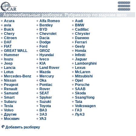
Автомобильные разборки. Рубрикатор по маркам авто
Acura
Alfa Romeo
Audi
avia
Bentley
BMW
Buick
BYD
Cadillac
Chery
Chevrolet
Chrysler
Citroen
Dacia
Daewoo
DAF
Dodge
Ferrari
FIAT
Ford
Geely
GREAT WALL
GROZ
Honda
Hummer
Hyundai
Infiniti
Isuzu
Iveco
Jaguar
Jeep
KIA
Lamborghini
Lancia
Land Rover
Lexus
Lotus
Mazda
McLaren
Mercedes-Benz
Mercury
Mitsubishi
Nissan
Oka
Opel
Peugeot
Pontiac
Porsche
Renault
Rover
SAAB
Samand
SEAT
Skoda
Smart
Spyker
SsangYong
Subaru
Suzuki
Tata
Tesla
Toyota
Volkswagen
Volvo
ВАЗ
ГАЗ
Другие
ЗАЗ
ЛуАЗ
Москвич
УАЗ
Добавить разборку