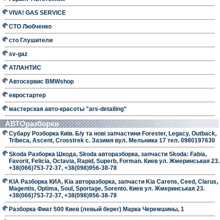
VIVA! GAS SERVICE
СТО Любченко
сто Глушители
sv-gaz
АТЛАНТИС
Автосервис BMWshop
евростартер
мастерская авто-красоты "ars-detailing"
АВТОразборки
Субару Розборка Київ. Б/у та нові запчастини Forester, Legacy, Outback,
Tribeca, Ascent, Crosstrek с. Зазимя вул. Мельника 17 тел. 0980197630
Skoda Разборка Шкода, Skoda авторазборка, запчасти Skoda: Fabia,
Favorit, Felicia, Octavia, Rapid, Superb, Forman. Киев ул. Жмеринськая 23.
+38(066)753-72-37, +38(098)956-38-78
KIA Разборка КИА, Kia авторазборка, запчасти Kia Carens, Ceed, Clarus,
Magentis, Optima, Soul, Sportage, Sorento. Киев ул. Жмеринськая 23.
+38(066)753-72-37, +38(098)956-38-78
Разборка Фиат 500 Киев (левый берег) Марка Черемшины, 1