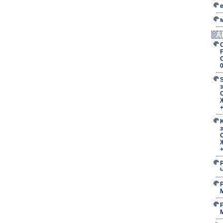
А
F
з
O
з
O