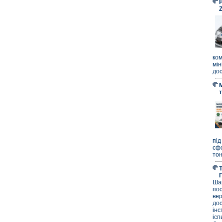
P
ко
мі
дос
під
сф
тон
Ша
по
ве
до
ін
ісп