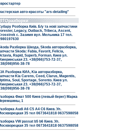
евростартер
мастерская авто-красоты "ars-detailing"
ВТОразборки
Субару Розборка Київ. Б/у та нові запчастини
orester, Legacy, Outback, Tribeca, Ascent,
Crosstrek с. Зазимя вул. Мельника 17 тел.
0980197630
Skoda Разборка Шкода, Skoda авторазборка,
апчасти Skoda: Fabia, Favorit, Felicia,
ctavia, Rapid, Superb, Forman. Киев ул.
Жмеринськая 23. +38(066)753-72-37,
+38(098)956-38-78
KIA Разборка КИА, Kia авторазборка,
апчасти Kia Carens, Ceed, Clarus, Magentis,
ptima, Soul, Sportage, Sorento. Киев ул.
Жмеринськая 23. +38(066)753-72-37,
+38(098)956-38-78
Разборка Фиат 500 Киев (левый берег) Марка
Черемшины, 1
Разборка Audi A6 C5 A4 C6 Киев. Ул.
Москворецкая 35 тел 0673641818 0637598058
Разборка VW passat b5 b6 Киев. Ул.
Москворецкая 35 тел 0673641818 0637598058