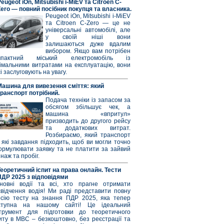
eugeot iOn, Mitsubishi i-MiEV та Citroen C-
Zero — повний посібник покупця та власника.
Peugeot iOn, Mitsubishi i-MiEV
та Citroen C-Zero — це не
універсальні автомобілі, але
у своїй ніші вони
залишаються дуже вдалим
вибором. Якщо вам потрібен
мпактний міський електромобіль із
німальними витратами на експлуатацію, вони
і заслуговують на увагу.
Машина для вивезення сміття: який
транспорт потрібний.
Подача техніки із запасом за
обсягом збільшує чек, а
машина «впритул»
призводить до другого рейсу
та додаткових витрат.
Розбираємо, який транспорт
 які завдання підходить, щоб ви могли точно
ормулювати заявку та не платити за зайвий
наж та пробіг.
Теоретичний іспит на права онлайн. Тести
ПДР 2025 з відповідями
новні водії та всі, хто прагне отримати
свідчення водія! Ми раді представити повну
рсію тесту на знання ПДР 2025, яка тепер
ступна на нашому сайті! Це ідеальний
струмент для підготовки до теоретичного
иту в МВС – безкоштовно, без реєстрації та