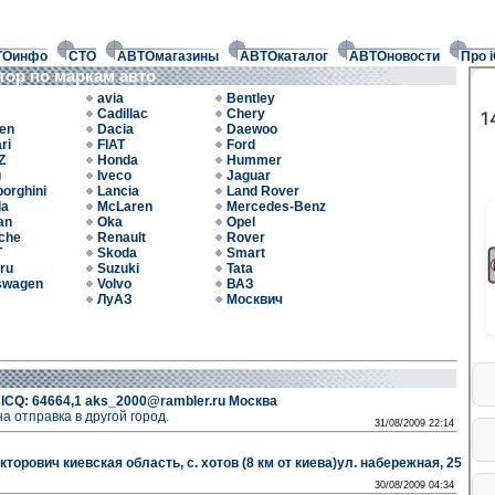
ТОинфо
СТО
АВТОмагазины
АВТОкаталог
АВТОновости
Про 
тор по маркам авто
avia
Bentley
Cadillac
Chery
oen
Dacia
Daewoo
ri
FIAT
Ford
Z
Honda
Hummer
u
Iveco
Jaguar
orghini
Lancia
Land Rover
da
McLaren
Mercedes-Benz
an
Oka
Opel
che
Renault
Rover
T
Skoda
Smart
ru
Suzuki
Tata
swagen
Volvo
ВАЗ
ЛуАЗ
Москвич
ICQ: 64664,1 aks_2000@rambler.ru Москва
а отправка в другой город.
31/08/2009 22:14
орович киевская область, с. хотов (8 км от киева)ул. набережная, 25
30/08/2009 04:34