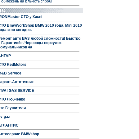
 обмежень на кількість спроб!
ТО
IRONMaster СТО у Києві
СТО BmwWorkShop BMW 2010 года, Mini 2010
ода и по сегодня.
Ремонт авто ВАЗ любой сложности! Быстро
с Гарантией г. Черновцы переулок
Комунальников 4а
АНГАР
СТО RedMotors
M&B Service
Гарант-Автотехник
VIVA! GAS SERVICE
СТО Любченко
сто Глушители
sv-gaz
АТЛАНТИС
Автосервис BMWshop