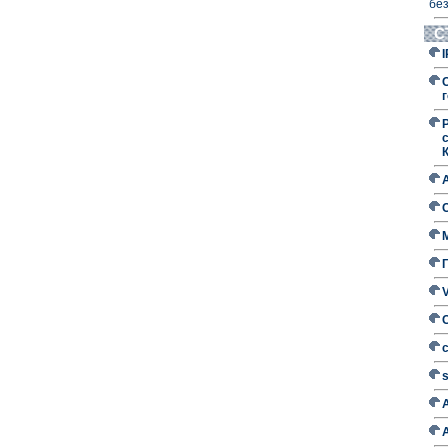
без
С
г