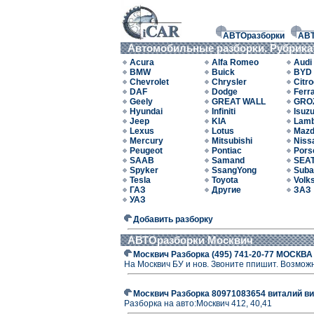
АВТОразборки
АВ
Автомобильные разборки. Рубрика
Acura
Alfa Romeo
Audi
BMW
Buick
BYD
Chevrolet
Chrysler
Citr
DAF
Dodge
Ferra
Geely
GREAT WALL
GRO
Hyundai
Infiniti
Isuz
Jeep
KIA
Lamb
Lexus
Lotus
Maz
Mercury
Mitsubishi
Niss
Peugeot
Pontiac
Pors
SAAB
Samand
SEA
Spyker
SsangYong
Suba
Tesla
Toyota
Volk
ГАЗ
Другие
ЗАЗ
УАЗ
Добавить разборку
АВТОразборки Москвич
Москвич Разборка (495) 741-20-77 МОСКВА 
На Москвич БУ и нов. Звоните ппишит. Возможн
Москвич Разборка 80971083654 виталий викт
Разборка на авто:Москвич 412, 40,41