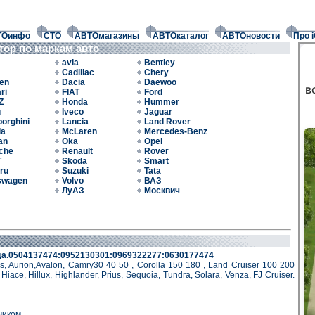
ТОинфо
СТО
АВТОмагазины
АВТОкаталог
АВТОновости
Про 
тор по маркам авто
avia
Bentley
Cadillac
Chery
oen
Dacia
Daewoo
ri
FIAT
Ford
Z
Honda
Hummer
u
Iveco
Jaguar
orghini
Lancia
Land Rover
da
McLaren
Mercedes-Benz
an
Oka
Opel
che
Renault
Rover
T
Skoda
Smart
ru
Suzuki
Tata
swagen
Volvo
ВАЗ
ЛуАЗ
Москвич
года.0504137474:0952130301:0969322277:0630177474
s, Aurion,Avalon, Camry30 40 50 , Corolla 150 180 , Land Cruiser 100 200
 Hiace, Hillux, Highlander, Prius, Sequoia, Tundra, Solara, Venza, FJ Cruiser.
чиком.