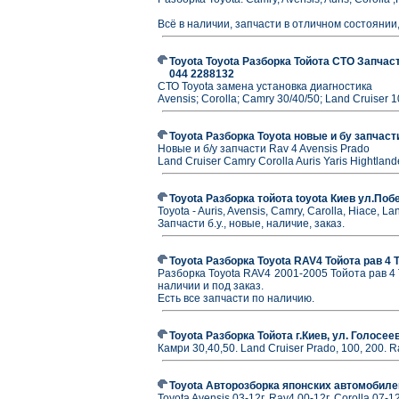
Всё в наличии, запчасти в отличном состоянии
Toyota Toyota Разборка Тойота СТО Запчаст
044 2288132
СТО Toyota замена установка диагностика
Avensis; Corolla; Camry 30/40/50; Land Cruiser 
Toyota Разборка Toyota новые и бу запчаст
Новые и б/у запчасти Rav 4 Avensis Prado
Land Cruiser Camry Corolla Auris Yaris Hightland
Toyota Разборка тойота toyota Киев ул.Поб
Toyota - Auris, Avensis, Camry, Carolla, Hiace, L
Запчасти б.у., новые, наличие, заказ.
Toyota Разборка Toyota RAV4 Тойота рав 4 
Разборка Toyota RAV4 2001-2005 Тойота рав 4 
наличии и под заказ.
Есть все запчасти по наличию.
Toyota Разборка Тойота г.Киев, ул. Голосеев
Камри 30,40,50. Land Cruiser Prado, 100, 200. R
Toyota Авторозборка японских автомобилей
Toyota Avensis 03-12г, Rav4 00-12г, Corolla 07-12