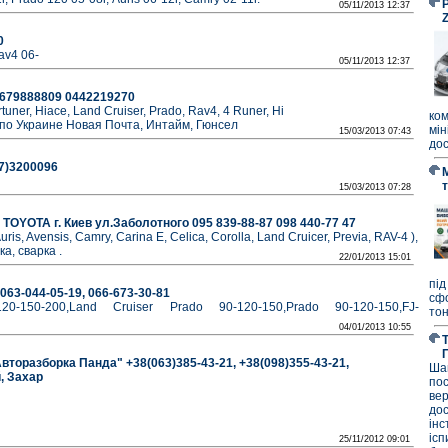
P
05/11/2013 12:37
0
av4 06-
05/11/2013 12:37
 0679888809 0442219270
ortuner, Hiace, Land Cruiser, Prado, Rav4, 4 Runer, Hi
ко
а по Украине Новая Почта, Интайм, Гюнсел
мі
15/03/2013 07:43
дос
67)3200096
15/03/2013 07:28
TOYOTA г. Киев ул.Заболотного 095 839-88-87 098 440-77 47
, Avensis, Camry, Carina E, Celica, Corolla, Land Cruicer, Previa, RAV-4 ),
а, сварка .
22/01/2013 15:01
під
063-044-05-19, 066-673-30-81
сф
0-150-200,Land Cruiser Prado 90-120-150,Prado 90-120-150,FJ-
тон
04/01/2013 10:55
вторазборка Панда" +38(063)385-43-21, +38(098)355-43-21,
Ша
й, Захар
по
ве
до
ін
ісп
25/11/2012 09:01