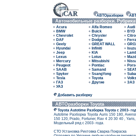
АВТОразборки
АВ
Автомобильные разборки. Рубрика
Acura
Alfa Romeo
Audi
BMW
Buick
BYD
Chevrolet
Chrysler
Citr
DAF
Dodge
Ferra
Geely
GREAT WALL
GRO
Hyundai
Infiniti
Isuz
Jeep
KIA
Lamb
Lexus
Lotus
Maz
Mercury
Mitsubishi
Niss
Peugeot
Pontiac
Pors
SAAB
Samand
SEA
Spyker
SsangYong
Suba
Tesla
Toyota
Volk
ГАЗ
Другие
ЗАЗ
УАЗ
Добавить разборку
АВТОразборки Toyota
Toyota Autotime Разборка Toyota с 2003- 
Autotime Разборка Toyota Auris 150 180, Avensi
150 120, Prado, Fortuner, Rav 4 20 30 40 , Yaris,
Модельный ряд с 2003- года.
СТО Установка Рихтовка Сварка Покраска
Отправка по Украине любым удобным перевоз