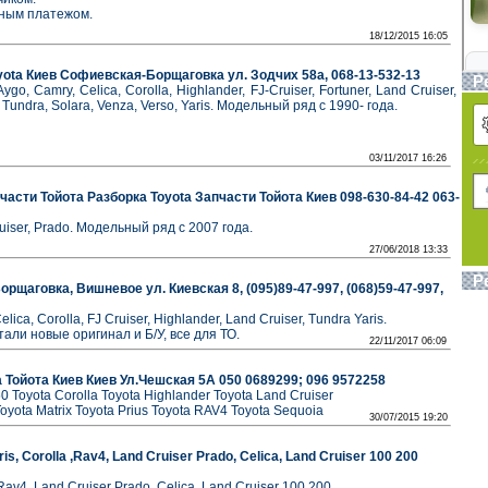
жным платежом.
18/12/2015 16:05
oyota Киев Софиевская-Борщаговка ул. Зодчих 58а, 068-13-532-13
Р
ygo, Camry, Celica, Corolla, Highlander, FJ-Cruiser, Fortuner, Land Cruiser,
, Tundra, Solara, Venza, Verso, Yaris. Модельный ряд с 1990- года.
03/11/2017 16:26
части Тойота Разборка Toyota Запчасти Тойота Киев 098-630-84-42 063-
ruiser, Prado. Модельный ряд с 2007 года.
27/06/2018 13:33
Р
рщаговка, Вишневое ул. Киевская 8, (095)89-47-997, (068)59-47-997,
lica, Corolla, FJ Cruiser, Highlander, Land Cruiser, Tundra Yaris.
тали новые оригинал и Б/У, все для ТО.
22/11/2017 06:09
а Тойота Киев Киев Ул.Чешская 5А 050 0689299; 096 9572258
50 Toyota Corolla Toyota Highlander Toyota Land Cruiser
oyota Matrix Toyota Prius Toyota RAV4 Toyota Sequoia
30/07/2015 19:20
s, Corolla ,Rav4, Land Cruiser Prado, Celica, Land Cruiser 100 200
,Rav4, Land Cruiser Prado, Celica, Land Cruiser 100 200