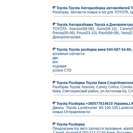
Toyota Toyota Авторазборка автомобилей To
Разборка. Запчасти новые и б/у для TOYOTA, ор
Toyota Авторазборка Toyota в Днепропетров
TOYOTA: Avensis(98-08), Auris(06-10), Camry(9
Previa(00-06), Prius(03-10), Rav4(99-08), Yaris
Днепропетровск
Toyota Toyota разборка киев 044-587-54-60,
кузовные запчасти
двс
кпп
ходовая
услуги СТО
Toyota Разборка Toyota Киев СпортКомплек
Разборка Toyota: Avensis, Camry, Celica, Corolla
Киев, Святошинский район, ул.Антонова 6а, С
Toyota Разборка +380577614610 Украина,г
Джипы Toyota Landcruiser 80-100-105,Landcru
новые.Отправляем по
Toyota Разборка
Предлагаем б/у авто запчасти (кузовные, короб
7 дней. Андрей 8 050 414 42 94.Киев. Доставка