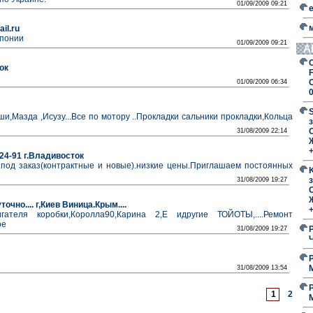
01/09/2009 09:21
il.ru
Японии
01/09/2009 09:21
А
ок
F
01/09/2009 06:34
,Мазда ,Исузу...Все по мотору ..Прокладки сальники прокладки,Кольца
з
O
31/08/2009 22:14
-24-91 г.Владивосток
 под заказ(контрактные и новые).низкие цены.Приглашаем постоянных
з
31/08/2009 19:27
O
очно.... г,Киев Виница.Крым....
игателя коробки,Королла90,Карина 2,Е идругие ТОЙОТЫ,....Ремонт
ое
31/08/2009 19:27
31/08/2009 13:54
1
2