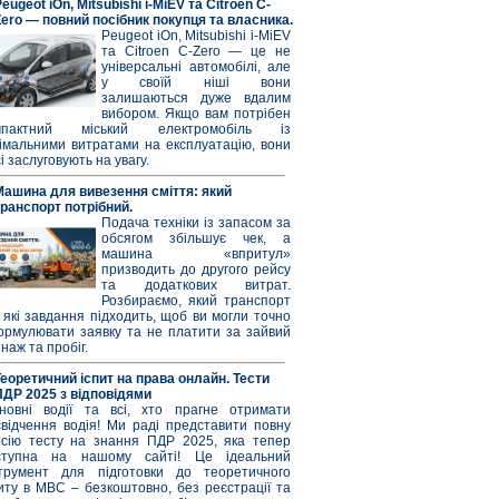
eugeot iOn, Mitsubishi i-MiEV та Citroen C-
Zero — повний посібник покупця та власника.
Peugeot iOn, Mitsubishi i-MiEV
та Citroen C-Zero — це не
універсальні автомобілі, але
у своїй ніші вони
залишаються дуже вдалим
вибором. Якщо вам потрібен
мпактний міський електромобіль із
німальними витратами на експлуатацію, вони
і заслуговують на увагу.
Машина для вивезення сміття: який
транспорт потрібний.
Подача техніки із запасом за
обсягом збільшує чек, а
машина «впритул»
призводить до другого рейсу
та додаткових витрат.
Розбираємо, який транспорт
 які завдання підходить, щоб ви могли точно
ормулювати заявку та не платити за зайвий
наж та пробіг.
Теоретичний іспит на права онлайн. Тести
ПДР 2025 з відповідями
новні водії та всі, хто прагне отримати
свідчення водія! Ми раді представити повну
рсію тесту на знання ПДР 2025, яка тепер
ступна на нашому сайті! Це ідеальний
струмент для підготовки до теоретичного
иту в МВС – безкоштовно, без реєстрації та