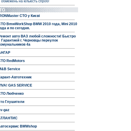
 обмежень на кількість спроб!
ТО
IRONMaster СТО у Києві
СТО BmwWorkShop BMW 2010 года, Mini 2010
ода и по сегодня.
Ремонт авто ВАЗ любой сложности! Быстро
с Гарантией г. Черновцы переулок
Комунальников 4а
АНГАР
СТО RedMotors
M&B Service
Гарант-Автотехник
VIVA! GAS SERVICE
СТО Любченко
сто Глушители
sv-gaz
АТЛАНТИС
Автосервис BMWshop