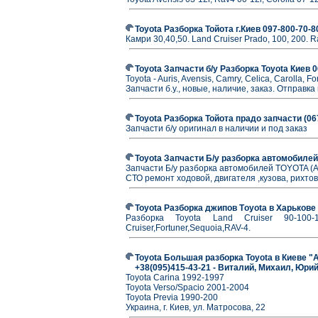
Toyota Разборка Тойота г.Киев 097-800-70-8
Камри 30,40,50. Land Cruiser Prado, 100, 200. R
Toyota Запчасти б/у Разборка Toyota Киев
Toyota - Auris, Avensis, Camry, Celica, Carolla, F
Запчасти б.у., новые, наличие, заказ. Отправк
Toyota Разборка Тойота прадо запчасти (0
Запчасти б/у оригинал в наличии и под заказ
Toyota Запчасти Б/у разборка автомобилей 
Запчасти Б/у разборка автомобилей TOYOTA (Auris
СТО ремонт ходовой, двигателя ,кузова, рихтовк
Toyota Разборка джипов Тoyota в Харькове 
Разборка Toyota Land Cruiser 90-100-12
Cruiser,Fortuner,Sequoia,RAV-4.
Toyota Большая разборка Toyota в Киеве "А
+38(095)415-43-21 - Виталий, Михаил, Юри
Toyota Carina 1992-1997
Toyota Verso/Spacio 2001-2004
Toyota Previa 1990-200
Украина, г. Киев, ул. Матросова, 22