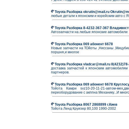
Toyota Разборка okrutin@mail.ru Okrutin@ma
любые детали к японским и корейским авто с 
Toyota Разборка 8-4232-367-367 Владивост
Автозапчасти на любые японские автомобили
Toyota Разборка 069 абонент 6678
Новые запчасти на ТОйоты ,Ниссаны ,Мицубиши
поршня,и многое
Toyota Разборка vladcar@mail.ru 8(4232)78
доставка запчастей к японским автомобилям
партнеров.
Toyota Разборка 069 абонент 6678 Круглосут
Тойота Камри svz10-20-11-21-автом-мех,дв
переоборудование с акппна Механику...И мног
Toyota Разборка 8067 2868899 г.Киев
Тойота Ленд Круизер 80,100 1990-2002