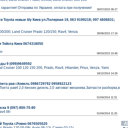
, гарантия! Отправка по Украине, оплата при получении!
30/07/2015 06:27
и Toyota новые б/у Киев ул.Полярная 19, 063 9199218; 097 4606831;
100/200; Land Cruiser Prado 120/150; Rav4; Venza
30/06/2015 17:19
и Тойота Киев 0674318050
er
06/03/2015 10:48
еды 9 (099)9649592
and Cruiser 100 120 150 200, Prado, Rav4, Hilander, Prius, Venza, Yaris
18/12/2014 14:28
Тоета рав г.Ковель 0986729792 0958922123
Тоета рав4 2,0 бензин дизель 2,0 автомат механика.Запчасти разборка,в
01/04/2014 11:51
ска 9 (097) 800-70-80
av4 06-
01/04/2014 11:20
А
 Toyota г.Ровно 0676505020
г, Prado 120 05-08г, Auris 06-12г, Camry 02-11г.