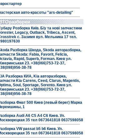
евростартер
мастерская авто-красоты "ars-detailing"
ВТОразборки
Субару Розборка Київ. Б/у та нові запчастини
orester, Legacy, Outback, Tribeca, Ascent,
Crosstrek с. Зазимя вул. Мельника 17 тел.
0980197630
Skoda Разборка Шкода, Skoda авторазборка,
апчасти Skoda: Fabia, Favorit, Felicia,
ctavia, Rapid, Superb, Forman. Киев ул.
Жмеринськая 23. +38(066)753-72-37,
+38(098)956-38-78
KIA Разборка КИА, Kia авторазборка,
апчасти Kia Carens, Ceed, Clarus, Magentis,
ptima, Soul, Sportage, Sorento. Киев ул.
Жмеринськая 23. +38(066)753-72-37,
+38(098)956-38-78
Разборка Фиат 500 Киев (левый берег) Марка
Черемшины, 1
Разборка Audi A6 C5 A4 C6 Киев. Ул.
Москворецкая 35 тел 0673641818 0637598058
Разборка VW passat b5 b6 Киев. Ул.
Москворецкая 35 тел 0673641818 0637598058