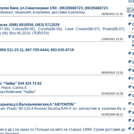
без
yota Киев, ул.Синеозерная 1/50 , (063)5680723, (063)5680723
С
игинал, лицензия, в наличии, доставка в регионы.
16/08/2012 11:18
ске. (098) 4910556, (063) 5712029
г
7-08), Celica(99-05), Corolla(96-09), Land Cruiser(98-07), Prado(98-07),
(01-09). Все 95-2010. (ТОЙОТА)
13/09/2011 13:53
 050-511-15-11, 067-705-6444, 093-035-8719
06/09/2010 13:10
с "Чайка" 044 424 74 82
, Hiace, Carina E
портКомплекс "Чайка"
01/04/2010 10:39
.Харьков,ул.Валерьяновская,4."АВТОКЛУБ"
iser Prado 90-120,4-Runner,Tacoma,RAV-4 по запчастям в наличии,б/у и
01/09/2009 09:21
ки и др.) на заказ из Польши на авто не старше 1996г. Сроки доставки до
 по Украине.