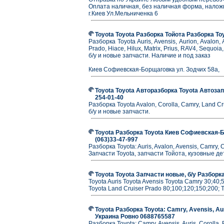
Оплата наличная, без наличная форма, нало
г.Киев Ул.Мельниченка 6
Toyota Toyota Разборка Тойота Разборка T
Разборка Toyota Auris, Avensis, Aurion, Avalon, A
Prado, Hiace, Hilux, Matrix, Prius, RAV4, Sequoia
б/у и новые запчасти. Наличие и под заказ
Киев Софиевская-Борщаговка ул. Зодчих 58а,
Toyota Toyota Авторазборка Toyota Автозап
254-01-40
Разборка Toyota Avalon, Corolla, Camry, Land C
б/у и новые запчасти.
Toyota Разборка Toyota Киев Софиевская-Бо
(063)33-47-997
Разборка Toyota: Auris, Avalon, Avensis, Camry, Ce
Запчасти Toyota, запчасти Тойота, кузовные де
Toyota Toyota Запчасти новые, б/у Разборк
Toyota Auris Toyota Avensis Toyota Camry 30;40;
Toyota Land Cruiser Prado 80;100;120;150;200; T
Toyota Разборка Toyota: Camry, Avensis, Auri
Украина Ровно 0688765587
Разборка Toyota: Camry, Avensis, Auris, Corolla 