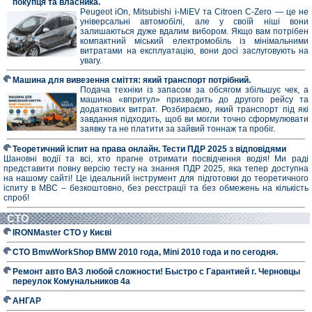
покупця та власника.
Peugeot iOn, Mitsubishi i-MiEV та Citroen C-Zero — це не
універсальні автомобілі, але у своїй ніші вони
залишаються дуже вдалим вибором. Якщо вам потрібен
компактний міський електромобіль із мінімальними
витратами на експлуатацію, вони досі заслуговують на
увагу.
Машина для вивезення сміття: який транспорт потрібний.
Подача техніки із запасом за обсягом збільшує чек, а
машина «впритул» призводить до другого рейсу та
додаткових витрат. Розбираємо, який транспорт під які
завдання підходить, щоб ви могли точно сформулювати
заявку та не платити за зайвий тоннаж та пробіг.
Теоретичний іспит на права онлайн. Тести ПДР 2025 з відповідями
Шановні водії та всі, хто прагне отримати посвідчення водія! Ми раді
представити повну версію тесту на знання ПДР 2025, яка тепер доступна
на нашому сайті! Це ідеальний інструмент для підготовки до теоретичного
іспиту в МВС – безкоштовно, без реєстрації та без обмежень на кількість
спроб!
СТО
IRONMaster СТО у Києві
СТО BmwWorkShop BMW 2010 года, Mini 2010 года и по сегодня.
Ремонт авто ВАЗ любой сложности! Быстро с Гарантией г. Черновцы
переулок Комунальников 4а
АНГАР