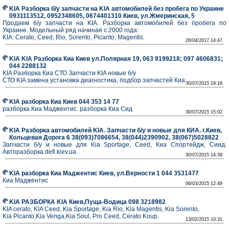
KIA Разборка б/у запчасти на KIA автомобилей без пробега по Украине
0931113512, 0952348605, 0674401310 Киев, ул.Жмеринская, 5
Продаем б/у запчасти на KIA. Разборка автомобилей без пробега по
Украине. Модельный ряд начиная с 2000 года:
KIA: Cerato, Ceed, Rio, Sorento, Picanto, Magentis.
26/04/2017 14:47
KIA KIA Разборка Киа Киев ул.Полярная 19, 063 9199218; 097 4606831;
044 2288132
KIA Разборка Киа СТО Запчасти KIA новые б/у
СТО KIA замена установка диагностика, подбор запчастей Киа
30/07/2015 19:18
KIA разборка Киа Киев 044 353 14 77
разборка Киа Маджентис. разборка Киа Сид
30/07/2015 15:02
KIA Разборка автомобилей KIA. Запчасти б/у и новые для КИА. г.Киев,
Кольцевая Дорога 6 38(093)7086654, 38(044)2390902, 38(067)5028822
Запчасти б/у и новые для Kia Sportage, Ceed, Киа Спортейдж, Сиид.
Авторазборка defi.kiev.ua
30/07/2015 14:39
KIA разборка Киа Маджентис Киев, ул.Верности 1 044 3531477
Киа Маджентис
06/03/2015 12:49
KIA РАЗБОРКА KIA Киев,Пуща-Водица 098 3218982
KIA cerato, KIA Ceed, Kia Sportage, Kia Rio, Kia Magentis, Kia Sorento,
Kia Picanto,Kia Venga,Kia Soul, Pro Ceed, Cerato Koup.
13/02/2015 10:31