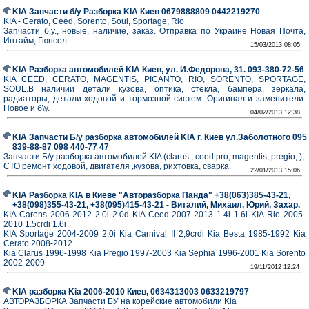
KIA Запчасти б/у Разборка KIA Киев 0679888809 0442219270
KIA - Cerato, Ceed, Sorento, Soul, Sportage, Rio
Запчасти б.у., новые, наличие, заказ. Отправка по Украине Новая Почта,
Интайм, Гюнсел
15/03/2013 08:05
KIA Разборка автомобилей KIA Киев, ул. И.Федорова, 31. 093-380-72-56
KIA CEED, CERATO, MAGENTIS, PICANTO, RIO, SORENTO, SPORTAGE,
SOUL.В наличии детали кузова, оптика, стекла, бампера, зеркала,
радиаторы, детали ходовой и тормозной систем. Оригинал и заменители.
Новое и б\у.
04/02/2013 12:38
KIA Запчасти Б/у разборка автомобилей KIA г. Киев ул.Заболотного 095
839-88-87 098 440-77 47
Запчасти Б/у разборка автомобилей KIA (clarus , ceed pro, magentis, pregio, ),
СТО ремонт ходовой, двигателя ,кузова, рихтовка, сварка.
22/01/2013 15:06
KIA Разборка KIA в Киеве "Авторазборка Панда" +38(063)385-43-21,
+38(098)355-43-21, +38(095)415-43-21 - Виталий, Михаил, Юрий, Захар.
KIA Carens 2006-2012 2.0i 2.0d KIA Ceed 2007-2013 1.4i 1.6i KIA Rio 2005-
2010 1.5crdi 1.6i
KIA Sportage 2004-2009 2.0i Kia Carnival II 2,9crdi Kia Besta 1985-1992 Kia
Cerato 2008-2012
Kia Clarus 1996-1998 Kia Pregio 1997-2003 Kia Sephia 1996-2001 Kia Sorento
2002-2009
19/11/2012 12:24
KIA разборкa Kia 2006-2010 Киев, 0634313003 0633219797
АВТОРАЗБОРКА Запчасти БУ на корейские автомобили Kia