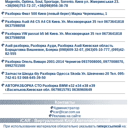
Magentis, Optima, Soul, Sportage, Sorento. Киев ул. Жмеринськая 23.
+38(066)753-72-37, +38(098)956-38-78
Разборка Фиат 500 Киев (левый берег) Марка Черемшины, 1
Разборка Audi A6 C5 A4 C6 Киев. Ул. Москворецкая 35 тел 0673641818
0637598058
Разборка VW passat b5 b6 Киев. Ул. Москворецкая 35 тел 0673641818
0637598058
Audi разборка, Разборка Ауди, Разборка Audi Киевская область
Борщаговка Вишневое, Боярка (098)609-32-07, (063)05-10-777, (095)42-
82-555
Разборка Опель Виваро 2001-2014 Чернигов 0937008000, 0977008070,
0992701500
Запчасти Шкода б/у Разборка Одесса Skoda Ул. Шевченко 20 Тел. 095-
742-61-53 068-645-39-50
АВТОРАЗБОРКА СТО Разборка BMW е32 е34 е38 е39
г.Васильков.Киевская обл. 0679815791 0636960649
Контакты
Администратор
icar@icar.com.ua
Реклама на сайте
iCAR - Виртуальный Клуб Автолюбителей
При использовании материалов обязательно указывать
гиперссылкой
на: