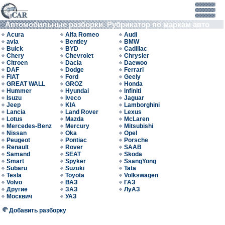
Автомобильные разборки. Рубрикатор по маркам авто
Acura
Alfa Romeo
Audi
avia
Bentley
BMW
Buick
BYD
Cadillac
Chery
Chevrolet
Chrysler
Citroen
Dacia
Daewoo
DAF
Dodge
Ferrari
FIAT
Ford
Geely
GREAT WALL
GROZ
Honda
Hummer
Hyundai
Infiniti
Isuzu
Iveco
Jaguar
Jeep
KIA
Lamborghini
Lancia
Land Rover
Lexus
Lotus
Mazda
McLaren
Mercedes-Benz
Mercury
Mitsubishi
Nissan
Oka
Opel
Peugeot
Pontiac
Porsche
Renault
Rover
SAAB
Samand
SEAT
Skoda
Smart
Spyker
SsangYong
Subaru
Suzuki
Tata
Tesla
Toyota
Volkswagen
Volvo
ВАЗ
ГАЗ
Другие
ЗАЗ
ЛуАЗ
Москвич
УАЗ
Добавить разборку