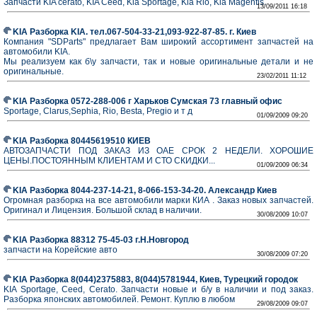
Запчасти KIA cerato, KIA Ceed, Kia Sportage, Kia Rio, Kia Magentis.
13/09/2011 16:18
KIA Разборка KIA. тел.067-504-33-21,093-922-87-85. г. Киев
Компания "SDParts" предлагает Вам широкий ассортимент запчастей на
автомобили KIA.
Мы реализуем как б\у запчасти, так и новые оригинальные детали и не
оригинальные.
23/02/2011 11:12
KIA Разборка 0572-288-006 г Харьков Сумская 73 главный офис
Sportage, Clarus,Sephia, Rio, Besta, Pregio и т д
01/09/2009 09:20
KIA Разборка 80445619510 КИЕВ
АВТОЗАПЧАСТИ ПОД ЗАКАЗ ИЗ ОАЕ СРОК 2 НЕДЕЛИ. ХОРОШИЕ
ЦЕНЫ.ПОСТОЯННЫМ КЛИЕНТАМ И СТО СКИДКИ...
01/09/2009 06:34
KIA Разборка 8044-237-14-21, 8-066-153-34-20. Александр Киев
Огромная разборка на все автомобили марки КИА . Заказ новых запчастей.
Оригинал и Лицензия. Большой склад в наличии.
30/08/2009 10:07
KIA Разборка 88312 75-45-03 г.Н.Новгород
запчасти на Корейские авто
30/08/2009 07:20
KIA Разборка 8(044)2375883, 8(044)5781944, Киев, Турецкий городок
KIA Sportage, Ceed, Cerato. Запчасти новые и б/у в наличии и под заказ.
Разборка японских автомобилей. Ремонт. Куплю в любом
29/08/2009 09:07