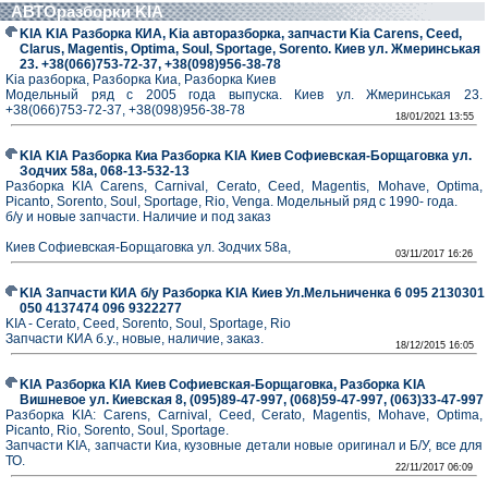
АВТОразборки KIA
KIA KIA Разборка КИА, Kia авторазборка, запчасти Kia Carens, Ceed,
Clarus, Magentis, Optima, Soul, Sportage, Sorento. Киев ул. Жмеринськая
23. +38(066)753-72-37, +38(098)956-38-78
Kia разборка, Разборка Киа, Разборка Киев
Модельный ряд с 2005 года выпуска. Киев ул. Жмеринськая 23.
+38(066)753-72-37, +38(098)956-38-78
18/01/2021 13:55
KIA KIA Разборка Киа Разборка KIA Киев Софиевская-Борщаговка ул.
Зодчих 58а, 068-13-532-13
Разборка KIA Carens, Carnival, Cerato, Ceed, Magentis, Mohave, Optima,
Picanto, Sorento, Soul, Sportage, Rio, Venga. Модельный ряд с 1990- года.
б/у и новые запчасти. Наличие и под заказ
Киев Софиевская-Борщаговка ул. Зодчих 58а,
03/11/2017 16:26
KIA Запчасти КИА б/у Разборка KIA Киев Ул.Мельниченка 6 095 2130301
050 4137474 096 9322277
KIA - Cerato, Ceed, Sorento, Soul, Sportage, Rio
Запчасти КИА б.у., новые, наличие, заказ.
18/12/2015 16:05
KIA Разборка KIA Киев Софиевская-Борщаговка, Разборка KIA
Вишневое ул. Киевская 8, (095)89-47-997, (068)59-47-997, (063)33-47-997
Разборка KIA: Carens, Carnival, Ceed, Cerato, Magentis, Mohave, Optima,
Picanto, Rio, Sorento, Soul, Sportage.
Запчасти KIA, запчасти Киа, кузовные детали новые оригинал и Б/У, все для
ТО.
22/11/2017 06:09