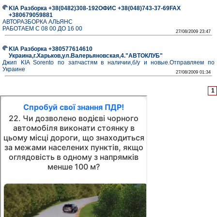
KIA Разборка +38(0482)308-192ОФИС +38(048)743-37-69FAX
+380679059881
АВТОРАЗБОРКА АЛЬЯНС
РАБОТАЕМ С 08 00 ДО 16 00
27/08/2009 23:47
KIA Разборка +380577614610
Украина,г.Харьков,ул.Валерьяновская,4."АВТОКЛУБ"
Джип KIA Sorento по запчастям в наличии,б/у и новые.Отправляем по
Украине
27/08/2009 01:34
1