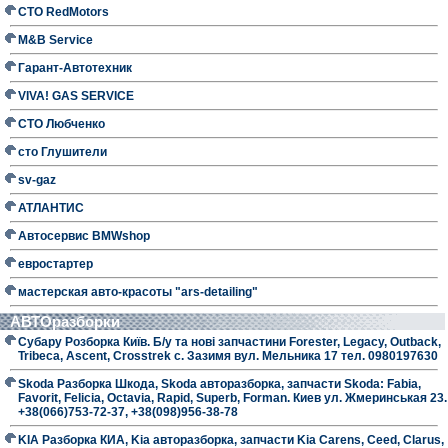
СТО RedMotors
M&B Service
Гарант-Автотехник
VIVA! GAS SERVICE
СТО Любченко
сто Глушители
sv-gaz
АТЛАНТИС
Автосервис BMWshop
евростартер
мастерская авто-красоты "ars-detailing"
АВТОразборки
Субару Розборка Київ. Б/у та нові запчастини Forester, Legacy, Outback,
Tribeca, Ascent, Crosstrek с. Зазимя вул. Мельника 17 тел. 0980197630
Skoda Разборка Шкода, Skoda авторазборка, запчасти Skoda: Fabia,
Favorit, Felicia, Octavia, Rapid, Superb, Forman. Киев ул. Жмеринськая 23.
+38(066)753-72-37, +38(098)956-38-78
KIA Разборка КИА, Kia авторазборка, запчасти Kia Carens, Ceed, Clarus,