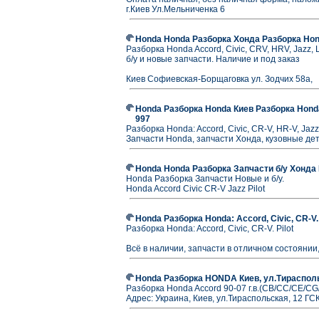
г.Киев Ул.Мельниченка 6
Honda Honda Разборка Хонда Разборка Hon
Разборка Honda Accord, Civic, CRV, HRV, Jazz, 
б/у и новые запчасти. Наличие и под заказ
Киев Софиевская-Борщаговка ул. Зодчих 58а,
Honda Разборка Honda Киев Разборка Honda 
997
Разборка Honda: Accord, Civic, CR-V, HR-V, Jazz,
Запчасти Honda, запчасти Хонда, кузовные дет
Honda Honda Разборка Запчасти б/у Хонда 
Honda Разборка Запчасти Новые и б/у.
Honda Accord Civic CR-V Jazz Pilot
Honda Разборка Honda: Accord, Civic, CR-V.
Разборка Honda: Accord, Civic, CR-V. Pilot
Всё в наличии, запчасти в отличном состоянии
Honda Разборка HONDA Киев, ул.Тирасполь
Разборка Honda Accord 90-07 г.в.(CB/CC/CE/CG/
Адрес: Украина, Киев, ул.Тираспольская, 12 ГС