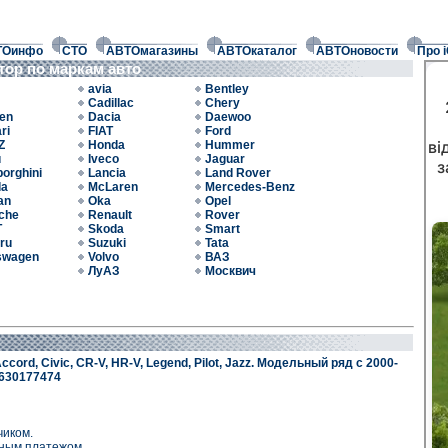
ТОинфо
СТО
АВТОмагазины
АВТОкаталог
АВТОновости
Про 
тор по маркам авто
avia
Bentley
Cadillac
Chery
oen
Dacia
Daewoo
ri
FIAT
Ford
Z
Honda
Hummer
u
Iveco
Jaguar
orghini
Lancia
Land Rover
da
McLaren
Mercedes-Benz
an
Oka
Opel
che
Renault
Rover
T
Skoda
Smart
ru
Suzuki
Tata
swagen
Volvo
ВАЗ
ЛуАЗ
Москвич
ord, Civic, CR-V, HR-V, Legend, Pilot, Jazz. Модельный ряд с 2000-
0630177474
чиком.
жным платежом.