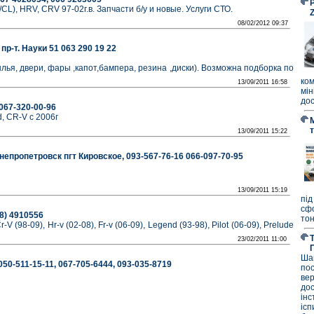
P
CL), HRV, CRV 97-02г.в. Запчасти б/у и новые. Услуги CТО.
08/02/2012 09:37
пр-т. Науки 51 063 290 19 22
ылья, двери, фары ,капот,бампера, резина ,диски). Возможна подборка по
ко
13/09/2011 16:58
мі
дос
067-320-00-96
d, CR-V с 2006г
13/09/2011 15:22
пропетровск пгт Кировское, 093-567-76-16 066-097-70-95
13/09/2011 15:19
під
сф
8) 4910556
тон
-V (98-09), Hr-v (02-08), Fr-v (06-09), Legend (93-98), Pilot (06-09), Prelude
23/02/2011 11:00
Ша
50-511-15-11, 067-705-6444, 093-035-8719
по
ве
до
ін
ісп