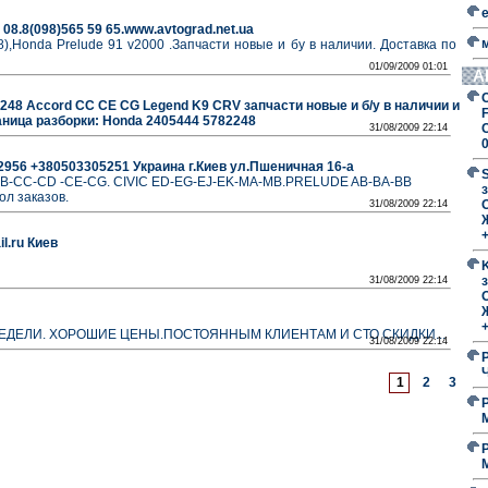
 08.8(098)565 59 65.www.avtograd.net.ua
8),Honda Prelude 91 v2000 .Запчасти новые и бу в наличии. Доставка по
01/09/2009 01:01
А
248 Accord CC CE CG Legend K9 CRV запчасти новые и б/у в наличии и
F
аница разборки: Honda 2405444 5782248
31/08/2009 22:14
956 +380503305251 Украина г.Киев ул.Пшеничная 16-а
B-CC-CD -CE-CG. CIVIC ED-EG-EJ-EK-MA-MB.PRELUDE AB-BA-BB
з
ол заказов.
O
31/08/2009 22:14
l.ru Киев
з
31/08/2009 22:14
O
НЕДЕЛИ. ХОРОШИЕ ЦЕНЫ.ПОСТОЯННЫМ КЛИЕНТАМ И СТО СКИДКИ...
31/08/2009 22:14
1
2
3