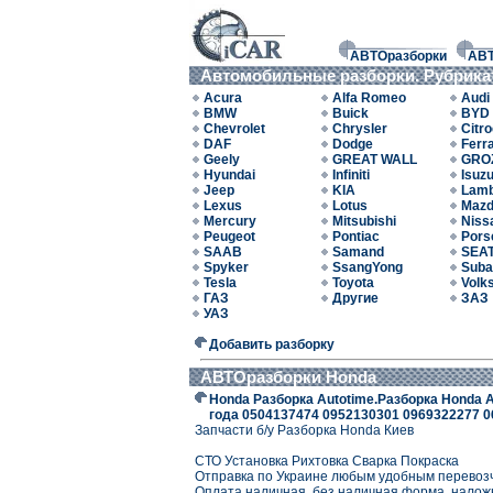
АВТОразборки
АВ
Автомобильные разборки. Рубрика
Acura
Alfa Romeo
Audi
BMW
Buick
BYD
Chevrolet
Chrysler
Citr
DAF
Dodge
Ferra
Geely
GREAT WALL
GRO
Hyundai
Infiniti
Isuz
Jeep
KIA
Lamb
Lexus
Lotus
Maz
Mercury
Mitsubishi
Niss
Peugeot
Pontiac
Pors
SAAB
Samand
SEA
Spyker
SsangYong
Suba
Tesla
Toyota
Volk
ГАЗ
Другие
ЗАЗ
УАЗ
Добавить разборку
АВТОразборки Honda
Honda Разборка Autotime.Разборка Honda Acc
года 0504137474 0952130301 0969322277 
Запчасти б/у Разборка Honda Киев
СТО Установка Рихтовка Сварка Покраска
Отправка по Украине любым удобным перевоз
Оплата наличная, без наличная форма, нало