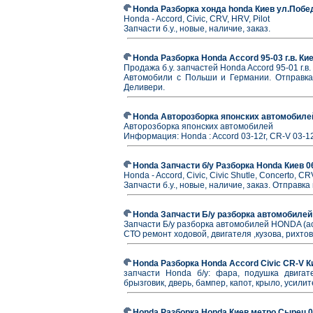
Honda Разборка хонда honda Киев ул.Побе
Honda - Accord, Civic, CRV, HRV, Pilot
Запчасти б.у., новые, наличие, заказ.
Honda Разборка Honda Accord 95-03 г.в. Ки
Продажа б.у. запчастей Honda Accord 95-01 г.
Автомобили с Польши и Германии. Отправка 
Деливери.
Honda Авторозборка японских автомобилей
Авторозборка японских автомобилей
Информация: Honda : Accord 03-12г, CR-V 03-12г,
Honda Запчасти б/у Разборка Honda Киев 
Honda - Accord, Civic, Civic Shutle, Concerto, CR
Запчасти б.у., новые, наличие, заказ. Отправк
Honda Запчасти Б/у разборка автомобилей 
Запчасти Б/у разборка автомобилей HONDA (acc
СТО ремонт ходовой, двигателя ,кузова, рихтов
Honda Разборка Honda Accord Civic CR-V 
запчасти Honda б/у: фара, подушка двигател
брызговик, дверь, бампер, капот, крыло, усили
Honda Разборка Honda Киев метро Сырец 0