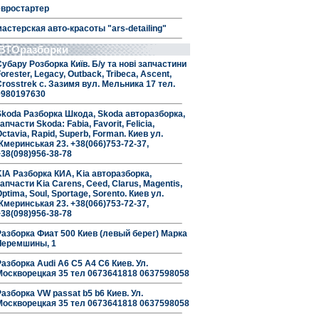
евростартер
мастерская авто-красоты "ars-detailing"
ВТОразборки
Субару Розборка Київ. Б/у та нові запчастини
orester, Legacy, Outback, Tribeca, Ascent,
Crosstrek с. Зазимя вул. Мельника 17 тел.
0980197630
Skoda Разборка Шкода, Skoda авторазборка,
апчасти Skoda: Fabia, Favorit, Felicia,
ctavia, Rapid, Superb, Forman. Киев ул.
Жмеринськая 23. +38(066)753-72-37,
+38(098)956-38-78
KIA Разборка КИА, Kia авторазборка,
апчасти Kia Carens, Ceed, Clarus, Magentis,
ptima, Soul, Sportage, Sorento. Киев ул.
Жмеринськая 23. +38(066)753-72-37,
+38(098)956-38-78
Разборка Фиат 500 Киев (левый берег) Марка
Черемшины, 1
Разборка Audi A6 C5 A4 C6 Киев. Ул.
Москворецкая 35 тел 0673641818 0637598058
Разборка VW passat b5 b6 Киев. Ул.
Москворецкая 35 тел 0673641818 0637598058