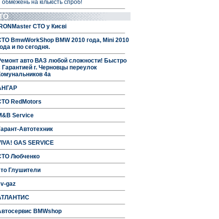
 обмежень на кількість спроб!
ТО
IRONMaster СТО у Києві
СТО BmwWorkShop BMW 2010 года, Mini 2010
ода и по сегодня.
Ремонт авто ВАЗ любой сложности! Быстро
с Гарантией г. Черновцы переулок
Комунальников 4а
АНГАР
СТО RedMotors
M&B Service
Гарант-Автотехник
VIVA! GAS SERVICE
СТО Любченко
сто Глушители
sv-gaz
АТЛАНТИС
Автосервис BMWshop