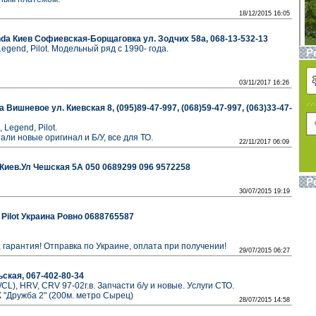
18/12/2015 16:05
da Киев Софиевская-Борщаговка ул. Зодчих 58а, 068-13-532-13
Legend, Pilot. Модельный ряд с 1990- года.
Р
03/11/2017 16:26
Вишневое ул. Киевская 8, (095)89-47-997, (068)59-47-997, (063)33-47-
 Legend, Pilot.
али новые оригинал и Б/У, все для ТО.
22/11/2017 06:09
Киев.Ул Чешская 5А 050 0689299 096 9572258
Р
30/07/2015 19:19
 Pilot Украина Ровно 0688765587
, гарантия! Отправка по Украине, оплата при получении!
29/07/2015 06:27
ская, 067-402-80-34
CL), HRV, CRV 97-02г.в. Запчасти б/у и новые. Услуги CТО.
К "Дружба 2" (200м. метро Сырец)
28/07/2015 14:58