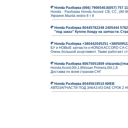
Honda Разборка (066) 7906540.8(057) 757 11
Honda - Разборка Honda Accord СВ, СС, (90-9
Украине.Mazda xedos 6 т 8
Honda Разборка 80445782248 2405444 5782
"под заказ" Куплю Хонду на запчасти. Стр
Honda Разборка +380442045251 +380509522
БУ и НОВЫЕ запчасти к HONDA ACCORD CA-C
Очень большой асортимент. Также работает ст
Honda Разборка 80675051809 shizanda@mai
Honda Acord,00г,1,8Nissan Primera,00г,1,8
Доставка по всем странам СНГ
Honda Разборка 80445619510 КИЕВ
АВТОЗАПЧАСТИ ПОД ЗАКАЗ ИЗ ОАЕ СРОК 2 