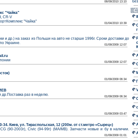
без
06/09/2010 13:10
С
кс "Чайка"
d, CR-V
портКомплекс "Чайка"
01/04/2010 10:39
г
ки и др.) на заказ из Польши на авто не старше 1996г. Сроки доставки до
 по Украине.
01/09/2009 12:07
il.ru
Японии
01/09/2009 12:07
сток)
01/09/2009 06:34
КИЕВ
др.Поставка раз в неделю.
01/09/2009 06:34
01/09/2009 03:47
80-34. Киев, ул. Тираспольская, 12 (200м. от ст.метро «Сырец»)
G (90-2003г), Civic (94-99г) (МА/МВ). Запчасти новые и бу в наличии.
01/09/2009 01:01