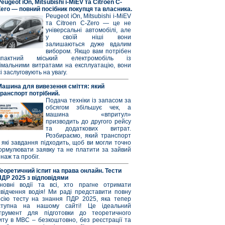
eugeot iOn, Mitsubishi i-MiEV та Citroen C-
Zero — повний посібник покупця та власника.
Peugeot iOn, Mitsubishi i-MiEV
та Citroen C-Zero — це не
універсальні автомобілі, але
у своїй ніші вони
залишаються дуже вдалим
вибором. Якщо вам потрібен
мпактний міський електромобіль із
німальними витратами на експлуатацію, вони
і заслуговують на увагу.
Машина для вивезення сміття: який
транспорт потрібний.
Подача техніки із запасом за
обсягом збільшує чек, а
машина «впритул»
призводить до другого рейсу
та додаткових витрат.
Розбираємо, який транспорт
 які завдання підходить, щоб ви могли точно
ормулювати заявку та не платити за зайвий
наж та пробіг.
Теоретичний іспит на права онлайн. Тести
ПДР 2025 з відповідями
новні водії та всі, хто прагне отримати
свідчення водія! Ми раді представити повну
рсію тесту на знання ПДР 2025, яка тепер
ступна на нашому сайті! Це ідеальний
струмент для підготовки до теоретичного
иту в МВС – безкоштовно, без реєстрації та