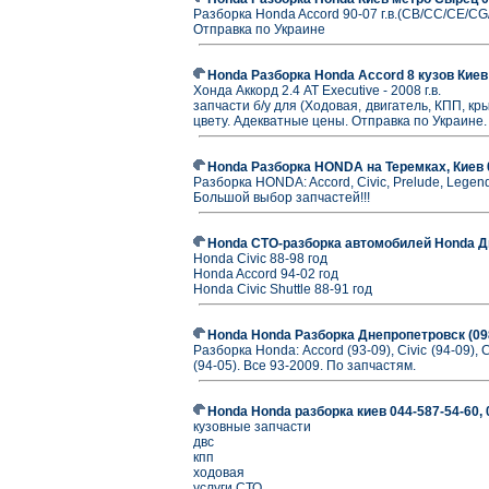
Разборка Honda Accord 90-07 г.в.(CB/CC/CE/CG/
Отправка по Украине
Honda Разборка Honda Accord 8 кузов Киев 
Хонда Аккорд 2.4 АТ Executive - 2008 г.в.
запчасти б/у для (Ходовая, двигатель, КПП, кр
цвету. Адекватные цены. Отправка по Украине.
Honda Разборка HONDA на Теремках, Киев 
Разборка HONDA: Accord, Civic, Prelude, Legen
Большой выбор запчастей!!!
Honda СТО-разборка автомобилей Honda Дне
Honda Civic 88-98 год
Honda Accord 94-02 год
Honda Civic Shuttle 88-91 год
Honda Honda Разборка Днепропетровск (09
Разборка Honda: Accord (93-09), Civic (94-09), Cr
(94-05). Все 93-2009. По запчастям.
Honda Honda разборка киев 044-587-54-60, 0
кузовные запчасти
двс
кпп
ходовая
услуги СТО