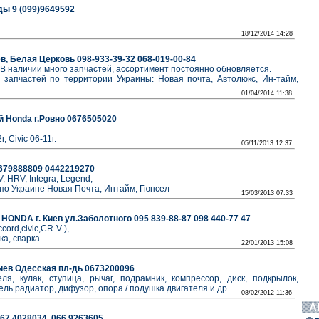
ды 9 (099)9649592
18/12/2014 14:28
ев, Белая Церковь 098-933-39-32 068-019-00-84
в. В наличии много запчастей, ассортимент постоянно обновляется.
запчастей по территории Украины: Новая почта, Автолюкс, Ин-тайм,
01/04/2014 11:38
 Honda г.Ровно 0676505020
 Civic 06-11г.
05/11/2013 12:37
0679888809 0442219270
V, HRV, Integra, Legend;
а по Украине Новая Почта, Интайм, Гюнсел
15/03/2013 07:33
HONDA г. Киев ул.Заболотного 095 839-88-87 098 440-77 47
ord,civic,CR-V ),
ка, сварка.
22/01/2013 15:08
Киев Одесская пл-дь 0673200096
я, кулак, ступица, рычаг, подрамник, компрессор, диск, подкрылок,
тель радиатор, дифузор, опора / подушка двигателя и др.
08/02/2012 11:36
А
67 4028034, 066 9263605