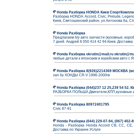
Honda Разборка HONDA Киев СпортКомпле
Разборка HONDA: Accord, Civic, Prelude, Legen
Киев, Святошинский район, ул.Антонова 6а, С
Honda Разборка
Предлагаем б/у авто запчасти (кузовные, короб
7 дней. Андрей 8 050 414 42 94.Киев. Доставка
Honda Разборка okrutin@mail.ru okrutin@ma
любые детали к японским и корейским авто с 
Honda Разборка 8(926)2214369 МОСКВА (во
зап бу ХОНДЫ CR-V 1996-2000гв
Honda Разборка (044)237 12 25,239 54 52. 
РАЗБОРКА ПОЛЬША.Двигатели,КПП,кузовные и 
Honda Разборка 80972401795
Civic 87-91
Honda Разборка (044) 229-07-94, (067) 402-
Honda - Разборка Honda Accord СВ, СС, СЕ, C
Доставка по Украине.Услуги