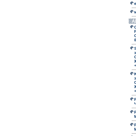
А
F
з
O
з
O