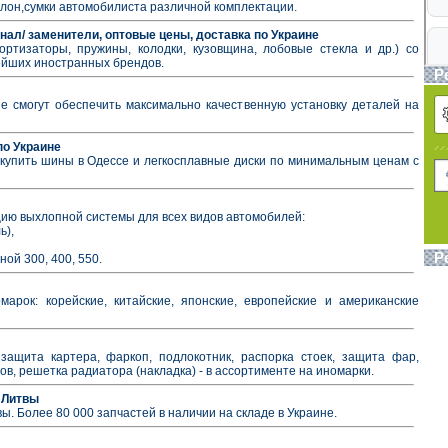
алон,сумки автомобилиста различной комплектации.
инал/ заменители, оптовые цены, доставка по Украине
ртизаторы, пружины, колодки, кузовщина, лобовые стекла и др.) со
нейших иностранных брендов.
Р
е смогут обеспечить максимально качественную установку деталей на
по Украине
купить шины в Одессе и легкосплавные диски по минимальным ценам с
ию выхлопной системы для всех видов автомобилей:
ь),
Р
ной 300, 400, 550.
арок: корейские, китайские, японские, европейские и американские
защита картера, фаркоп, подлокотник, распорка стоек, защита фар,
пов, решетка радиатора (накладка) - в ассортименте на иномарки.
з Литвы
ы. Более 80 000 запчастей в наличии на складе в Украине.