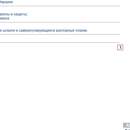
 Украине
ркопы и защиты;
заказа
ые шланги и саморегулирующиеся распорные планки.
1
А