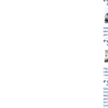
P
ко
мі
дос
під
сф
тон
Ша
по
ве
до
ін
ісп