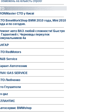
 обмежень на кількість спроб!
ТО
IRONMaster СТО у Києві
СТО BmwWorkShop BMW 2010 года, Mini 2010
ода и по сегодня.
Ремонт авто ВАЗ любой сложности! Быстро
с Гарантией г. Черновцы переулок
Комунальников 4а
АНГАР
СТО RedMotors
M&B Service
Гарант-Автотехник
VIVA! GAS SERVICE
СТО Любченко
сто Глушители
sv-gaz
АТЛАНТИС
Автосервис BMWshop