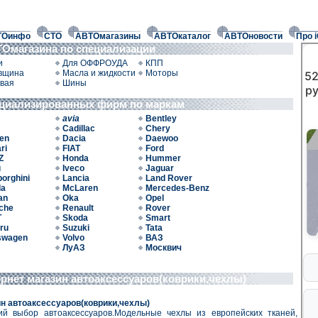
ТОинфо
СТО
АВТОмагазины
АВТОкаталог
АВТОновости
Про 
Омагазина по специализации
и
Для ОФФРОУДА
КПП
вщина
Масла и жидкости
Моторы
вая
Шины
ециализированных фирм по маркам
avia
Bentley
Cadillac
Chery
oen
Dacia
Daewoo
ri
FIAT
Ford
Z
Honda
Hummer
u
Iveco
Jaguar
orghini
Lancia
Land Rover
da
McLaren
Mercedes-Benz
an
Oka
Opel
che
Renault
Rover
T
Skoda
Smart
ru
Suzuki
Tata
swagen
Volvo
ВАЗ
ЛуАЗ
Москвич
ернет магазин автоаксессуаров(коврики,чехлы)
ин автоаксессуаров(коврики,чехлы)
й выбор автоаксессуаров.Модельные чехлы из европейских тканей,