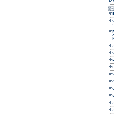
без
С
г