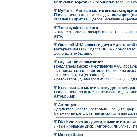
модельные ворсовые и резиновые коврики в с
MyParts - Автозапчасти к иномаркам, ориг
Предлагаем автозапчасти для иномарок (амо
складов в Харькове, Одессе, Ильичевске круп
Тюнинг, обвес на авто
У нас есть специализированные СТО, которы
авто.
ОдессаШИНА - шины и диски с доставкой 
Интернет-магазин ОдессаШИНА - предлагает 
доставкой по Украине.
Глушители соломенский
Предлагаем высококачественную AWG продукц
- катализаторы (для моторов бензин или дизел
- пламeгасители (стронгеры),
- резонаторы, диаметром 45, 50, 55, 60, 65, дли
Кузовные запчасти и оптику для иномарок
Предлагаем кузовные автозапчасти для ином
автомобили.
Автогараж
Дефлектор капота, ветровики, защита фар, 
багажник на крышу, литые диски, дуги для джи
Dizelavto.com.ua - диски,запчасти и авто и
Литые и кованые диски. Автомобиль б/у из Литв
Мастер-Шина