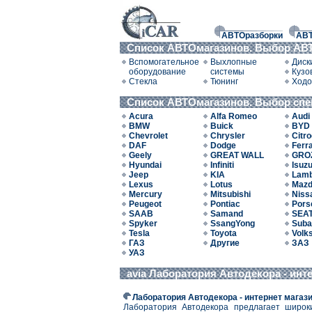
АВТОразборки
АВ
Список АВТОмагазинов. Выбор АВТ
Вспомогательное
Выхлопные
Диск
оборудование
системы
Кузо
Стекла
Тюнинг
Ходо
Список АВТОмагазинов. Выбор сп
Acura
Alfa Romeo
Audi
BMW
Buick
BYD
Chevrolet
Chrysler
Citr
DAF
Dodge
Ferra
Geely
GREAT WALL
GRO
Hyundai
Infiniti
Isuz
Jeep
KIA
Lamb
Lexus
Lotus
Maz
Mercury
Mitsubishi
Niss
Peugeot
Pontiac
Pors
SAAB
Samand
SEA
Spyker
SsangYong
Suba
Tesla
Toyota
Volk
ГАЗ
Другие
ЗАЗ
УАЗ
avia Лаборатория Автодекора - инт
Лаборатория Автодекора - интернет магаз
Лаборатория Автодекора предлагает широки