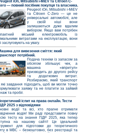
eugeot iOn, Mitsubishi i-MiEV та Citroen C-
Zero — повний посібник покупця та власника.
Peugeot iOn, Mitsubishi i-MiEV
та Citroen C-Zero — це не
універсальні автомобілі, але
у своїй ніші вони
залишаються дуже вдалим
вибором. Якщо вам потрібен
мпактний міський електромобіль із
німальними витратами на експлуатацію, вони
і заслуговують на увагу.
Машина для вивезення сміття: який
транспорт потрібний.
Подача техніки із запасом за
обсягом збільшує чек, а
машина «впритул»
призводить до другого рейсу
та додаткових витрат.
Розбираємо, який транспорт
 які завдання підходить, щоб ви могли точно
ормулювати заявку та не платити за зайвий
наж та пробіг.
Теоретичний іспит на права онлайн. Тести
ПДР 2025 з відповідями
новні водії та всі, хто прагне отримати
свідчення водія! Ми раді представити повну
рсію тесту на знання ПДР 2025, яка тепер
ступна на нашому сайті! Це ідеальний
струмент для підготовки до теоретичного
иту в МВС – безкоштовно, без реєстрації та