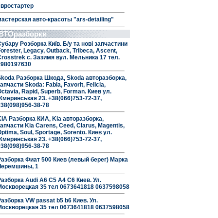
евростартер
мастерская авто-красоты "ars-detailing"
ВТОразборки
Субару Розборка Київ. Б/у та нові запчастини
orester, Legacy, Outback, Tribeca, Ascent,
Crosstrek с. Зазимя вул. Мельника 17 тел.
0980197630
Skoda Разборка Шкода, Skoda авторазборка,
апчасти Skoda: Fabia, Favorit, Felicia,
ctavia, Rapid, Superb, Forman. Киев ул.
Жмеринськая 23. +38(066)753-72-37,
+38(098)956-38-78
KIA Разборка КИА, Kia авторазборка,
апчасти Kia Carens, Ceed, Clarus, Magentis,
ptima, Soul, Sportage, Sorento. Киев ул.
Жмеринськая 23. +38(066)753-72-37,
+38(098)956-38-78
Разборка Фиат 500 Киев (левый берег) Марка
Черемшины, 1
Разборка Audi A6 C5 A4 C6 Киев. Ул.
Москворецкая 35 тел 0673641818 0637598058
Разборка VW passat b5 b6 Киев. Ул.
Москворецкая 35 тел 0673641818 0637598058