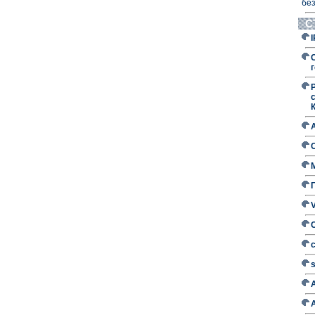
без
С
г