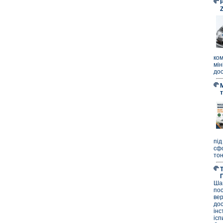
P
ко
мі
дос
під
сф
тон
Ша
по
ве
до
ін
ісп