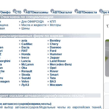
ТОинфо
СТО
АВТОмагазины
АВТОкаталог
АВТОновости
Про 
Омагазина по специализации
и
Для ОФФРОУДА
КПП
вщина
Масла и жидкости
Моторы
вая
Шины
ециализированных фирм по маркам
avia
Bentley
Cadillac
Chery
oen
Dacia
Daewoo
ri
FIAT
Ford
Z
Honda
Hummer
u
Iveco
Jaguar
orghini
Lancia
Land Rover
da
McLaren
Mercedes-Benz
an
Oka
Opel
che
Renault
Rover
T
Skoda
Smart
ru
Suzuki
Tata
swagen
Volvo
ВАЗ
ЛуАЗ
Москвич
ернет магазин автоаксессуаров(коврики,чехлы)
ин автоаксессуаров(коврики,чехлы)
й выбор автоаксессуаров.Модельные чехлы из европейских тканей,