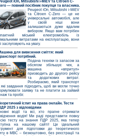
eugeot iOn, Mitsubishi i-MiEV та Citroen C-
Zero — повний посібник покупця та власника.
Peugeot iOn, Mitsubishi i-MiEV
та Citroen C-Zero — це не
універсальні автомобілі, але
у своїй ніші вони
залишаються дуже вдалим
вибором. Якщо вам потрібен
мпактний міський електромобіль із
німальними витратами на експлуатацію, вони
і заслуговують на увагу.
Машина для вивезення сміття: який
транспорт потрібний.
Подача техніки із запасом за
обсягом збільшує чек, а
машина «впритул»
призводить до другого рейсу
та додаткових витрат.
Розбираємо, який транспорт
 які завдання підходить, щоб ви могли точно
ормулювати заявку та не платити за зайвий
наж та пробіг.
Теоретичний іспит на права онлайн. Тести
ПДР 2025 з відповідями
новні водії та всі, хто прагне отримати
свідчення водія! Ми раді представити повну
рсію тесту на знання ПДР 2025, яка тепер
ступна на нашому сайті! Це ідеальний
струмент для підготовки до теоретичного
иту в МВС – безкоштовно, без реєстрації та