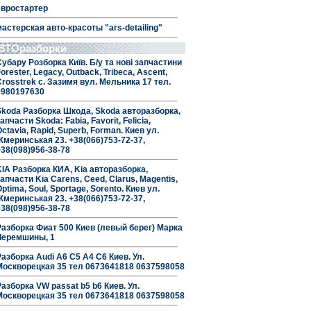
евростартер
мастерская авто-красоты "ars-detailing"
ВТОразборки
Субару Розборка Київ. Б/у та нові запчастини
orester, Legacy, Outback, Tribeca, Ascent,
Crosstrek с. Зазимя вул. Мельника 17 тел.
0980197630
Skoda Разборка Шкода, Skoda авторазборка,
апчасти Skoda: Fabia, Favorit, Felicia,
ctavia, Rapid, Superb, Forman. Киев ул.
Жмеринськая 23. +38(066)753-72-37,
+38(098)956-38-78
KIA Разборка КИА, Kia авторазборка,
апчасти Kia Carens, Ceed, Clarus, Magentis,
ptima, Soul, Sportage, Sorento. Киев ул.
Жмеринськая 23. +38(066)753-72-37,
+38(098)956-38-78
Разборка Фиат 500 Киев (левый берег) Марка
Черемшины, 1
Разборка Audi A6 C5 A4 C6 Киев. Ул.
Москворецкая 35 тел 0673641818 0637598058
Разборка VW passat b5 b6 Киев. Ул.
Москворецкая 35 тел 0673641818 0637598058