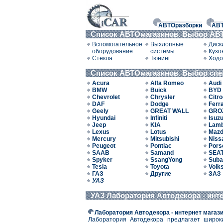
АВТОразборки
АВ
Список АВТОмагазинов. Выбор АВТ
Вспомогательное
Выхлопные
Диск
оборудование
системы
Кузо
Стекла
Тюнинг
Ходо
Список АВТОмагазинов. Выбор сп
Acura
Alfa Romeo
Audi
BMW
Buick
BYD
Chevrolet
Chrysler
Citr
DAF
Dodge
Ferra
Geely
GREAT WALL
GRO
Hyundai
Infiniti
Isuz
Jeep
KIA
Lamb
Lexus
Lotus
Maz
Mercury
Mitsubishi
Niss
Peugeot
Pontiac
Pors
SAAB
Samand
SEA
Spyker
SsangYong
Suba
Tesla
Toyota
Volk
ГАЗ
Другие
ЗАЗ
УАЗ
УАЗ Лаборатория Автодекора - инт
Лаборатория Автодекора - интернет магаз
Лаборатория Автодекора предлагает широки