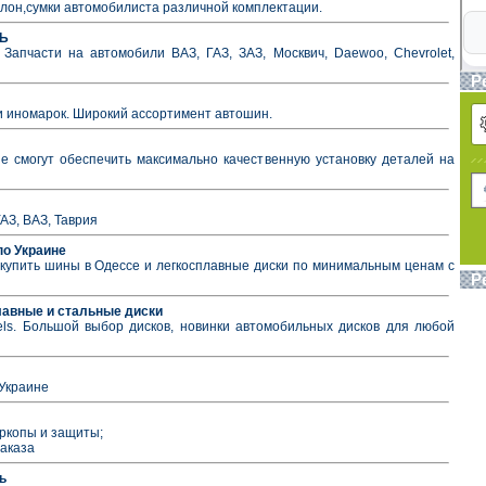
алон,сумки автомобилиста различной комплектации.
НЬ
апчасти на автомобили ВАЗ, ГАЗ, ЗАЗ, Москвич, Daewoo, Chevrolet,
Р
и иномарок. Широкий ассортимент автошин.
е смогут обеспечить максимально качественную установку деталей на
УАЗ, ВАЗ, Таврия
по Украине
купить шины в Одессе и легкосплавные диски по минимальным ценам с
Р
лавные и стальные диски
ls. Большой выбор дисков, новинки автомобильных дисков для любой
 Украине
ркопы и защиты;
заказа
ь