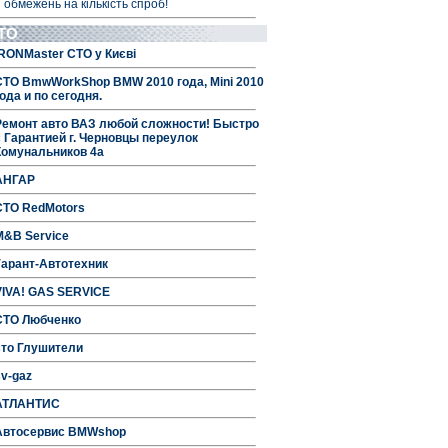
 обмежень на кількість спроб!
ТО
IRONMaster СТО у Києві
СТО BmwWorkShop BMW 2010 года, Mini 2010
ода и по сегодня.
Ремонт авто ВАЗ любой сложности! Быстро
с Гарантией г. Черновцы переулок
Комунальников 4а
АНГАР
СТО RedMotors
M&B Service
Гарант-Автотехник
VIVA! GAS SERVICE
СТО Любченко
сто Глушители
sv-gaz
АТЛАНТИС
Автосервис BMWshop