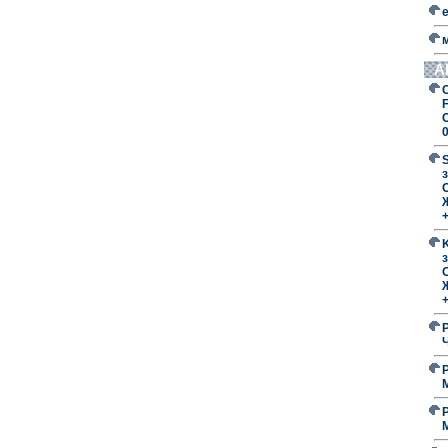
А
F
з
O
з
O