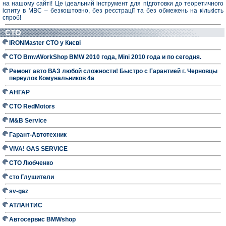
на нашому сайті! Це ідеальний інструмент для підготовки до теоретичного
іспиту в МВС – безкоштовно, без реєстрації та без обмежень на кількість
спроб!
СТО
IRONMaster СТО у Києві
СТО BmwWorkShop BMW 2010 года, Mini 2010 года и по сегодня.
Ремонт авто ВАЗ любой сложности! Быстро с Гарантией г. Черновцы
переулок Комунальников 4а
АНГАР
СТО RedMotors
M&B Service
Гарант-Автотехник
VIVA! GAS SERVICE
СТО Любченко
сто Глушители
sv-gaz
АТЛАНТИС
Автосервис BMWshop