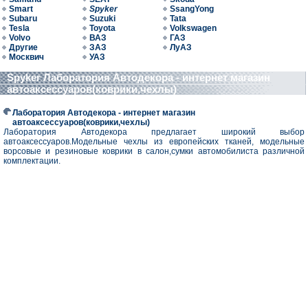
Smart
Spyker
SsangYong
Subaru
Suzuki
Tata
Tesla
Toyota
Volkswagen
Volvo
ВАЗ
ГАЗ
Другие
ЗАЗ
ЛуАЗ
Москвич
УАЗ
Spyker Лаборатория Автодекора - интернет магазин
автоаксессуаров(коврики,чехлы)
Лаборатория Автодекора - интернет магазин
автоаксессуаров(коврики,чехлы)
Лаборатория Автодекора предлагает широкий выбор
автоаксессуаров.Модельные чехлы из европейских тканей, модельные
ворсовые и резиновые коврики в салон,сумки автомобилиста различной
комплектации.