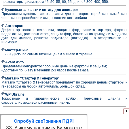
- резонаторы, диаметром 45, 50, 55, 60, 65, длиной 300, 400, 550.
Кузовные запчасти и оптику для иномарок
Предлагаем кузовные автозапчасти для иномарок: корейские, китайские,
японские, европейские и американские автомобили.
Автогараж
Дефлектор капота, ветровики, защита фар, защита картера, фаркоп,
подлокотник, распорка стоек, защита фар, багажник на крышу, литые диски,
дуги для джипов, решетка радиатора (накладка) - в ассортименте на
иномарки.
Мастер-Шина
Шины Диски по самым низким ценам в Киеве и Украине
Avant Avto
Предлагаем конкурентоспособные цены на фаркопы и защиты;
- доставку по Киеву в течении 2-3 часов после заказа
Магазин "Стартер & Генератор"
Магазин "Стартер & Генератор" предлагает по хорошим ценам стартеры и
генераторы на любой автомобиль. Большой склад.
WP Ukraine
Тормозные и гидравлические трубки. Тормозные шланги и
саморегулирующиеся распорные планки.
1