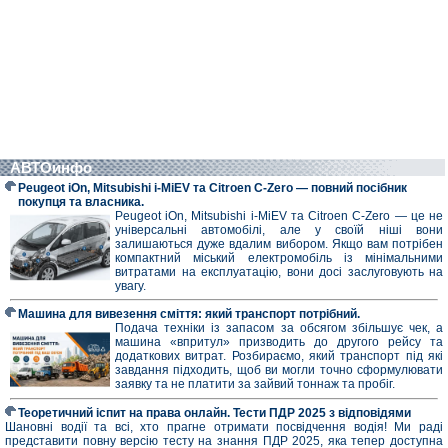
АВТОинфо
Peugeot iOn, Mitsubishi i-MiEV та Citroen C-Zero — повний посібник
покупця та власника.
Peugeot iOn, Mitsubishi i-MiEV та Citroen C-Zero — це не
універсальні автомобілі, але у своїй ніші вони
залишаються дуже вдалим вибором. Якщо вам потрібен
компактний міський електромобіль із мінімальними
витратами на експлуатацію, вони досі заслуговують на
увагу.
Машина для вивезення сміття: який транспорт потрібний.
Подача техніки із запасом за обсягом збільшує чек, а
машина «впритул» призводить до другого рейсу та
додаткових витрат. Розбираємо, який транспорт під які
завдання підходить, щоб ви могли точно сформулювати
заявку та не платити за зайвий тоннаж та пробіг.
Теоретичний іспит на права онлайн. Тести ПДР 2025 з відповідями
Шановні водії та всі, хто прагне отримати посвідчення водія! Ми раді
представити повну версію тесту на знання ПДР 2025, яка тепер доступна