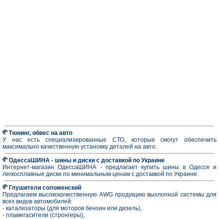
Тюнинг, обвес на авто
У нас есть специализированные СТО, которые смогут обеспечить
максимально качественную установку деталей на авто.
ОдессаШИНА - шины и диски с доставкой по Украине
Интернет-магазин ОдессаШИНА - предлагает купить шины в Одессе и
легкосплавные диски по минимальным ценам с доставкой по Украине.
Глушители соломенский
Предлагаем высококачественную AWG продукцию выхлопной системы для
всех видов автомобилей:
- катализаторы (для моторов бензин или дизель),
- пламeгасители (стронгеры),