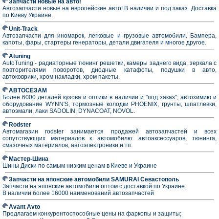
Запчасти новые на авто!
Автозапчасти новые на европейские авто! В наличии и под заказ. Доставка
по Киеву Украине.
Unit-Track
Автозапчасти для иномарок, легковые и грузовые автомобили. Бампера,
капоты, фары, стартеры генераторы, детали двигателя и многое другое.
Atuning
AutoTuning - радиаторные тюнинг решетки, камеры заднего вида, зеркала с
повторителями поворотов, диодные катафоты, подушки в авто,
автоковрики, хром накладки, хром пакеты.
АВТОСЕЗАМ
Более 6000 деталей кузова и оптики в наличии и "под заказ", автохимию и
оборудование WYNN'S, тормозные колодки PHOENIX, грунты, шпатлевки,
автоэмали, лаки SADOLIN, DYNACOAT, NOVOL.
Rodster
Автомагазин rodster занимается продажей автозапчастей и всех
сопутствующих материалов к автомобилю: автоаксессуаров, тюнинга,
смазочных материалов, автоэлектроники и тп.
Мастер-Шина
Шины Диски по самым низким ценам в Киеве и Украине
Запчасти на японские автомобили SAMURAI Севастополь
Запчасти на японские автомобили оптом с доставкой по Украине.
В наличии более 16000 наименований автозапчастей
Avant Avto
Предлагаем конкурентоспособные цены на фаркопы и защиты;