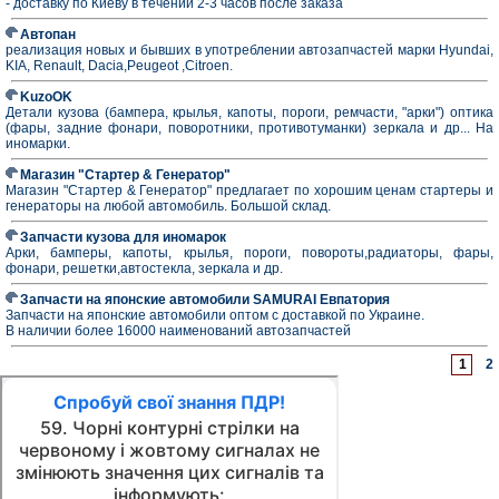
- доставку по Киеву в течении 2-3 часов после заказа
Автопан
реализация новых и бывших в употреблении автозапчастей марки Hyundai,
KIA, Renault, Dacia,Peugeot ,Citroen.
KuzoOK
Детали кузова (бампера, крылья, капоты, пороги, ремчасти, "арки") оптика
(фары, задние фонари, поворотники, противотуманки) зеркала и др... На
иномарки.
Магазин "Стартер & Генератор"
Магазин "Стартер & Генератор" предлагает по хорошим ценам стартеры и
генераторы на любой автомобиль. Большой склад.
Запчасти кузова для иномарок
Арки, бамперы, капоты, крылья, пороги, повороты,радиаторы, фары,
фонари, решетки,автостекла, зеркала и др.
Запчасти на японские автомобили SAMURAI Евпатория
Запчасти на японские автомобили оптом с доставкой по Украине.
В наличии более 16000 наименований автозапчастей
1
2