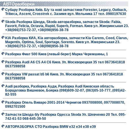
АВТОразборки
Субару Розборка Київ. Б/у та нові запчастини Forester, Legacy, Outback,
Tribeca, Ascent, Crosstrek с. Зазимя вул. Мельника 17 тел. 0980197630
Skoda Разборка Шкода, Skoda авторазборка, запчасти Skoda: Fabia,
Favorit, Felicia, Octavia, Rapid, Superb, Forman. Киев ул. Жмеринськая 23.
+38(066)753-72-37, +38(098)956-38-78
KIA Разборка КИА, Kia авторазборка, запчасти Kia Carens, Ceed, Clarus,
Magentis, Optima, Soul, Sportage, Sorento. Киев ул. Жмеринськая 23.
+38(066)753-72-37, +38(098)956-38-78
Разборка Фиат 500 Киев (левый берег) Марка Черемшины, 1
Разборка Audi A6 C5 A4 C6 Киев. Ул. Москворецкая 35 тел 0673641818
0637598058
Разборка VW passat b5 b6 Киев. Ул. Москворецкая 35 тел 0673641818
0637598058
Audi разборка, Разборка Ауди, Разборка Audi Киевская область
Борщаговка Вишневое, Боярка (098)609-32-07, (063)05-10-777, (095)42-
82-555
Разборка Опель Виваро 2001-2014 Чернигов 0937008000, 0977008070,
0992701500
Запчасти Шкода б/у Разборка Одесса Skoda Ул. Шевченко 20 Тел. 095-
742-61-53 068-645-39-50
АВТОРАЗБОРКА СТО Разборка BMW е32 е34 е38 е39