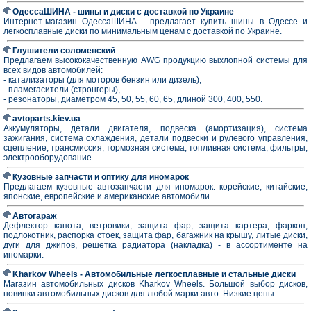
ОдессаШИНА - шины и диски с доставкой по Украине
Интернет-магазин ОдессаШИНА - предлагает купить шины в Одессе и
легкосплавные диски по минимальным ценам с доставкой по Украине.
Глушители соломенский
Предлагаем высококачественную AWG продукцию выхлопной системы для
всех видов автомобилей:
- катализаторы (для моторов бензин или дизель),
- пламeгасители (стронгеры),
- резонаторы, диаметром 45, 50, 55, 60, 65, длиной 300, 400, 550.
avtoparts.kiev.ua
Аккумуляторы, детали двигателя, подвеска (амортизация), система
зажигания, система охлаждения, детали подвески и рулевого управления,
сцепление, трансмиссия, тормозная система, топливная система, фильтры,
электрооборудование.
Кузовные запчасти и оптику для иномарок
Предлагаем кузовные автозапчасти для иномарок: корейские, китайские,
японские, европейские и американские автомобили.
Автогараж
Дефлектор капота, ветровики, защита фар, защита картера, фаркоп,
подлокотник, распорка стоек, защита фар, багажник на крышу, литые диски,
дуги для джипов, решетка радиатора (накладка) - в ассортименте на
иномарки.
Kharkov Wheels - Автомобильные легкосплавные и стальные диски
Магазин автомобильных дисков Kharkov Wheels. Большой выбор дисков,
новинки автомобильных дисков для любой марки авто. Низкие цены.