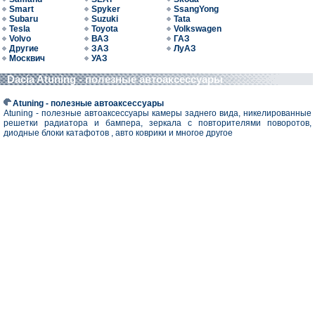
Smart
Spyker
SsangYong
Subaru
Suzuki
Tata
Tesla
Toyota
Volkswagen
Volvo
ВАЗ
ГАЗ
Другие
ЗАЗ
ЛуАЗ
Москвич
УАЗ
Dacia Atuning - полезные автоаксессуары
Atuning - полезные автоаксессуары
Atuning - полезные автоаксессуары камеры заднего вида, никелированные
решетки радиатора и бампера, зеркала с повторителями поворотов,
диодные блоки катафотов , авто коврики и многое другое