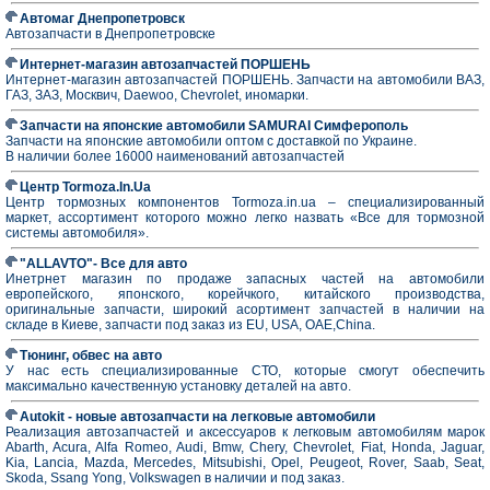
Автомаг Днепропетровск
Автозапчасти в Днепропетровске
Интернет-магазин автозапчастей ПОРШЕНЬ
Интернет-магазин автозапчастей ПОРШЕНЬ. Запчасти на автомобили ВАЗ,
ГАЗ, ЗАЗ, Москвич, Daewoo, Chevrolet, иномарки.
Запчасти на японские автомобили SAMURAI Симферополь
Запчасти на японские автомобили оптом с доставкой по Украине.
В наличии более 16000 наименований автозапчастей
Центр Tormoza.In.Ua
Центр тормозных компонентов Tormoza.in.ua – специализированный
маркет, ассортимент которого можно легко назвать «Все для тормозной
системы автомобиля».
"ALLAVTO"- Все для авто
Инетрнет магазин по продаже запасных частей на автомобили
европейского, японского, корейчкого, китайского производства,
оригинальные запчасти, широкий асортимент запчастей в наличии на
складе в Киеве, запчасти под заказ из EU, USA, OAE,China.
Тюнинг, обвес на авто
У нас есть специализированные СТО, которые смогут обеспечить
максимально качественную установку деталей на авто.
Autokit - новые автозапчасти на легковые автомобили
Реализация автозапчастей и аксессуаров к легковым автомобилям марок
Abarth, Acura, Alfa Romeo, Audi, Bmw, Chery, Chevrolet, Fiat, Honda, Jaguar,
Kia, Lancia, Mazda, Mercedes, Mitsubishi, Opel, Peugeot, Rover, Saab, Seat,
Skoda, Ssang Yong, Volkswagen в наличии и под заказ.