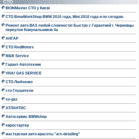
СТО
IRONMaster СТО у Києві
СТО BmwWorkShop BMW 2010 года, Mini 2010 года и по сегодня.
Ремонт авто ВАЗ любой сложности! Быстро с Гарантией г. Черновцы
переулок Комунальников 4а
АНГАР
СТО RedMotors
M&B Service
Гарант-Автотехник
VIVA! GAS SERVICE
СТО Любченко
сто Глушители
sv-gaz
АТЛАНТИС
Автосервис BMWshop
евростартер
мастерская авто-красоты "ars-detailing"