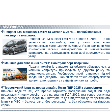
АВТОинфо
Peugeot iOn, Mitsubishi i-MiEV та Citroen C-Zero — повний посібник
покупця та власника.
Peugeot iOn, Mitsubishi i-MiEV та Citroen C-Zero — це не
універсальні автомобілі, але у своїй ніші вони
залишаються дуже вдалим вибором. Якщо вам потрібен
компактний міський електромобіль із мінімальними
витратами на експлуатацію, вони досі заслуговують на
увагу.
Машина для вивезення сміття: який транспорт потрібний.
Подача техніки із запасом за обсягом збільшує чек, а
машина «впритул» призводить до другого рейсу та
додаткових витрат. Розбираємо, який транспорт під які
завдання підходить, щоб ви могли точно сформулювати
заявку та не платити за зайвий тоннаж та пробіг.
Теоретичний іспит на права онлайн. Тести ПДР 2025 з відповідями
Шановні водії та всі, хто прагне отримати посвідчення водія! Ми раді
представити повну версію тесту на знання ПДР 2025, яка тепер доступна
на нашому сайті! Це ідеальний інструмент для підготовки до теоретичного
іспиту в МВС – безкоштовно, без реєстрації та без обмежень на кількість
спроб!