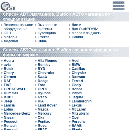
Список АВТОмагазинов. Выбор АВТОмагазина по
специализации
Вспомогательное
Выхлопные
Диски
оборудование
системы
Для ОФФРОУДА
КПП
Кузовщина
Масла и жидкости
Моторы
Стекла
Тюнинг
Ходовая
Шины
Список АВТОмагазинов. Выбор специализированных
фирм по маркам
Acura
Alfa Romeo
Audi
avia
Bentley
BMW
Buick
BYD
Cadillac
Chery
Chevrolet
Chrysler
Citroen
Dacia
Daewoo
DAF
Dodge
Ferrari
FIAT
Ford
Geely
GREAT WALL
GROZ
Honda
Hummer
Hyundai
Infiniti
Isuzu
Iveco
Jaguar
Jeep
KIA
Lamborghini
Lancia
Land Rover
Lexus
Lotus
Mazda
McLaren
Mercedes-Benz
Mercury
Mitsubishi
Nissan
Oka
Opel
Peugeot
Pontiac
Porsche
Renault
Rover
SAAB
Samand
SEAT
Skoda