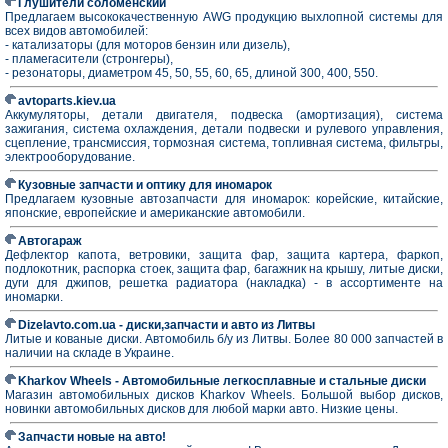
Глушители соломенский
Предлагаем высококачественную AWG продукцию выхлопной системы для
всех видов автомобилей:
- катализаторы (для моторов бензин или дизель),
- пламeгасители (стронгеры),
- резонаторы, диаметром 45, 50, 55, 60, 65, длиной 300, 400, 550.
avtoparts.kiev.ua
Аккумуляторы, детали двигателя, подвеска (амортизация), система
зажигания, система охлаждения, детали подвески и рулевого управления,
сцепление, трансмиссия, тормозная система, топливная система, фильтры,
электрооборудование.
Кузовные запчасти и оптику для иномарок
Предлагаем кузовные автозапчасти для иномарок: корейские, китайские,
японские, европейские и американские автомобили.
Автогараж
Дефлектор капота, ветровики, защита фар, защита картера, фаркоп,
подлокотник, распорка стоек, защита фар, багажник на крышу, литые диски,
дуги для джипов, решетка радиатора (накладка) - в ассортименте на
иномарки.
Dizelavto.com.ua - диски,запчасти и авто из Литвы
Литые и кованые диски. Автомобиль б/у из Литвы. Более 80 000 запчастей в
наличии на складе в Украине.
Kharkov Wheels - Автомобильные легкосплавные и стальные диски
Магазин автомобильных дисков Kharkov Wheels. Большой выбор дисков,
новинки автомобильных дисков для любой марки авто. Низкие цены.
Запчасти новые на авто!