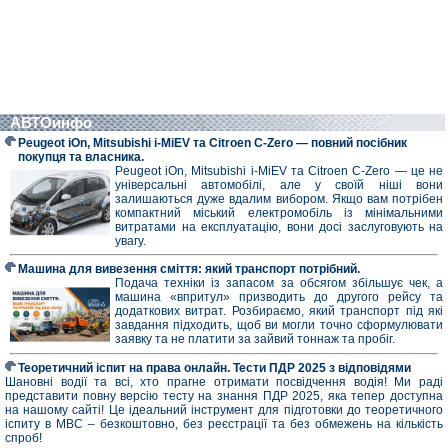
АВТОинфо
Peugeot iOn, Mitsubishi i-MiEV та Citroen C-Zero — повний посібник
покупця та власника.
Peugeot iOn, Mitsubishi i-MiEV та Citroen C-Zero — це не
універсальні автомобілі, але у своїй ніші вони
залишаються дуже вдалим вибором. Якщо вам потрібен
компактний міський електромобіль із мінімальними
витратами на експлуатацію, вони досі заслуговують на
увагу.
Машина для вивезення сміття: який транспорт потрібний.
Подача техніки із запасом за обсягом збільшує чек, а
машина «впритул» призводить до другого рейсу та
додаткових витрат. Розбираємо, який транспорт під які
завдання підходить, щоб ви могли точно сформулювати
заявку та не платити за зайвий тоннаж та пробіг.
Теоретичний іспит на права онлайн. Тести ПДР 2025 з відповідями
Шановні водії та всі, хто прагне отримати посвідчення водія! Ми раді
представити повну версію тесту на знання ПДР 2025, яка тепер доступна
на нашому сайті! Це ідеальний інструмент для підготовки до теоретичного
іспиту в МВС – безкоштовно, без реєстрації та без обмежень на кількість
спроб!