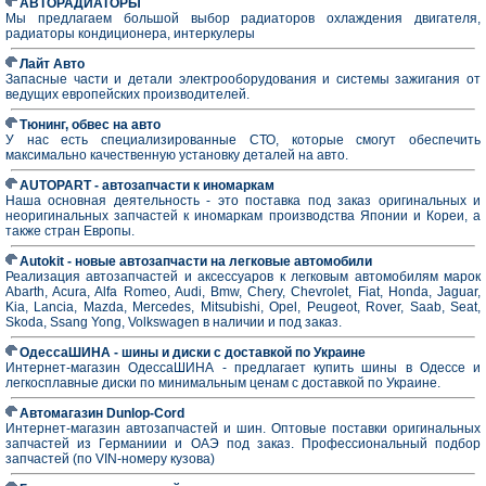
АВТОРАДИАТОРЫ
Мы предлагаем большой выбор радиаторов охлаждения двигателя,
радиаторы кондиционера, интеркулеры
Лайт Авто
Запасные части и детали электрооборудования и системы зажигания от
ведущих европейских производителей.
Тюнинг, обвес на авто
У нас есть специализированные СТО, которые смогут обеспечить
максимально качественную установку деталей на авто.
AUTOPART - автозапчасти к иномаркам
Наша основная деятельность - это поставка под заказ оригинальных и
неоригинальных запчастей к иномаркам производства Японии и Кореи, а
также стран Европы.
Autokit - новые автозапчасти на легковые автомобили
Реализация автозапчастей и аксессуаров к легковым автомобилям марок
Abarth, Acura, Alfa Romeo, Audi, Bmw, Chery, Chevrolet, Fiat, Honda, Jaguar,
Kia, Lancia, Mazda, Mercedes, Mitsubishi, Opel, Peugeot, Rover, Saab, Seat,
Skoda, Ssang Yong, Volkswagen в наличии и под заказ.
ОдессаШИНА - шины и диски с доставкой по Украине
Интернет-магазин ОдессаШИНА - предлагает купить шины в Одессе и
легкосплавные диски по минимальным ценам с доставкой по Украине.
Автомагазин Dunlop-Cord
Интернет-магазин автозапчастей и шин. Оптовые поставки оригинальных
запчастей из Германиии и ОАЭ под заказ. Профессиональный подбор
запчастей (по VIN-номеру кузова)