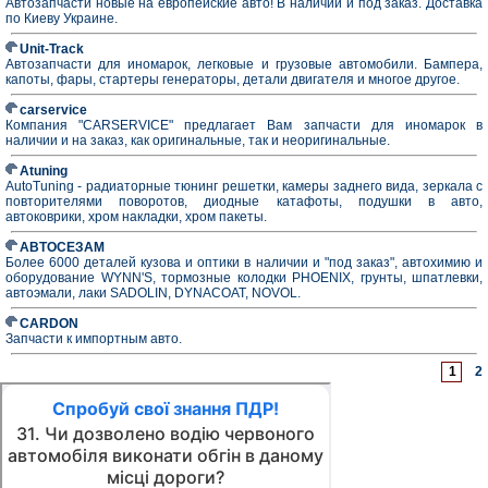
Автозапчасти новые на европейские авто! В наличии и под заказ. Доставка
по Киеву Украине.
Unit-Track
Автозапчасти для иномарок, легковые и грузовые автомобили. Бампера,
капоты, фары, стартеры генераторы, детали двигателя и многое другое.
carservice
Компания "CARSERVICE" предлагает Вам запчасти для иномарок в
наличии и на заказ, как оригинальные, так и неоригинальные.
Atuning
AutoTuning - радиаторные тюнинг решетки, камеры заднего вида, зеркала с
повторителями поворотов, диодные катафоты, подушки в авто,
автоковрики, хром накладки, хром пакеты.
АВТОСЕЗАМ
Более 6000 деталей кузова и оптики в наличии и "под заказ", автохимию и
оборудование WYNN'S, тормозные колодки PHOENIX, грунты, шпатлевки,
автоэмали, лаки SADOLIN, DYNACOAT, NOVOL.
CARDON
Запчасти к импортным авто.
1
2