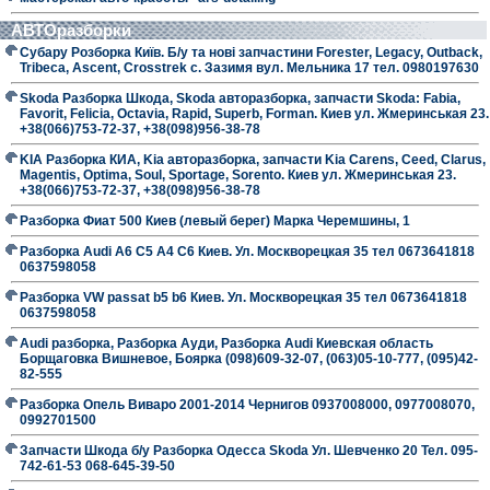
АВТОразборки
Субару Розборка Київ. Б/у та нові запчастини Forester, Legacy, Outback,
Tribeca, Ascent, Crosstrek с. Зазимя вул. Мельника 17 тел. 0980197630
Skoda Разборка Шкода, Skoda авторазборка, запчасти Skoda: Fabia,
Favorit, Felicia, Octavia, Rapid, Superb, Forman. Киев ул. Жмеринськая 23.
+38(066)753-72-37, +38(098)956-38-78
KIA Разборка КИА, Kia авторазборка, запчасти Kia Carens, Ceed, Clarus,
Magentis, Optima, Soul, Sportage, Sorento. Киев ул. Жмеринськая 23.
+38(066)753-72-37, +38(098)956-38-78
Разборка Фиат 500 Киев (левый берег) Марка Черемшины, 1
Разборка Audi A6 C5 A4 C6 Киев. Ул. Москворецкая 35 тел 0673641818
0637598058
Разборка VW passat b5 b6 Киев. Ул. Москворецкая 35 тел 0673641818
0637598058
Audi разборка, Разборка Ауди, Разборка Audi Киевская область
Борщаговка Вишневое, Боярка (098)609-32-07, (063)05-10-777, (095)42-
82-555
Разборка Опель Виваро 2001-2014 Чернигов 0937008000, 0977008070,
0992701500
Запчасти Шкода б/у Разборка Одесса Skoda Ул. Шевченко 20 Тел. 095-
742-61-53 068-645-39-50