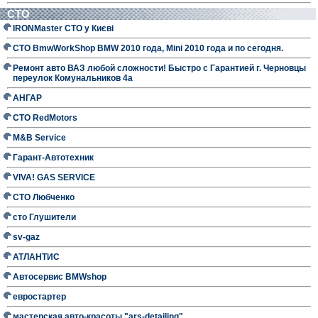
СТО
IRONMaster СТО у Києві
СТО BmwWorkShop BMW 2010 года, Mini 2010 года и по сегодня.
Ремонт авто ВАЗ любой сложности! Быстро с Гарантией г. Черновцы
переулок Комунальников 4а
АНГАР
СТО RedMotors
M&B Service
Гарант-Автотехник
VIVA! GAS SERVICE
СТО Любченко
сто Глушители
sv-gaz
АТЛАНТИС
Автосервис BMWshop
евростартер
мастерская авто-красоты "ars-detailing"