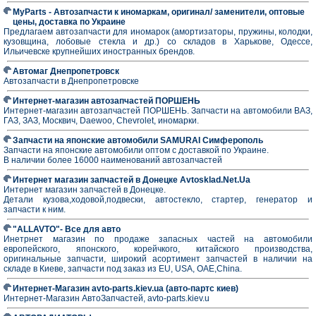
MyParts - Автозапчасти к иномаркам, оригинал/ заменители, оптовые
цены, доставка по Украине
Предлагаем автозапчасти для иномарок (амортизаторы, пружины, колодки,
кузовщина, лобовые стекла и др.) со складов в Харькове, Одессе,
Ильичевске крупнейших иностранных брендов.
Автомаг Днепропетровск
Автозапчасти в Днепропетровске
Интернет-магазин автозапчастей ПОРШЕНЬ
Интернет-магазин автозапчастей ПОРШЕНЬ. Запчасти на автомобили ВАЗ,
ГАЗ, ЗАЗ, Москвич, Daewoo, Chevrolet, иномарки.
Запчасти на японские автомобили SAMURAI Симферополь
Запчасти на японские автомобили оптом с доставкой по Украине.
В наличии более 16000 наименований автозапчастей
Интернет магазин запчастей в Донецке Avtosklad.Net.Ua
Интернет магазин запчастей в Донецке.
Детали кузова,ходовой,подвески, автостекло, стартер, генератор и
запчасти к ним.
"ALLAVTO"- Все для авто
Инетрнет магазин по продаже запасных частей на автомобили
европейского, японского, корейчкого, китайского производства,
оригинальные запчасти, широкий асортимент запчастей в наличии на
складе в Киеве, запчасти под заказ из EU, USA, OAE,China.
Интернет-Магазин avto-parts.kiev.ua (авто-партс киев)
Интернет-Магазин АвтоЗапчастей, avto-parts.kiev.u