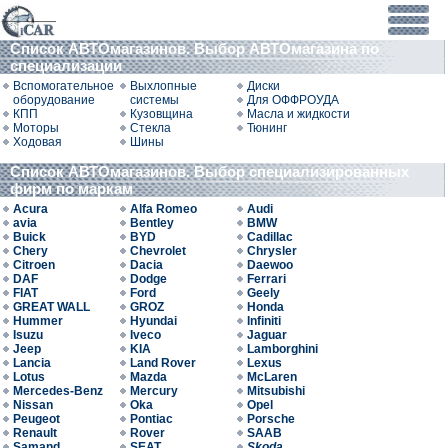
Список АВТОмагазинов. Выбор АВТОмагазина по
специализации
Вспомогательное
Выхлопные
Диски
оборудование
системы
Для ОФФРОУДА
КПП
Кузовщина
Масла и жидкости
Моторы
Стекла
Тюнинг
Ходовая
Шины
Список АВТОмагазинов. Выбор специализированных
фирм по маркам
Acura
Alfa Romeo
Audi
avia
Bentley
BMW
Buick
BYD
Cadillac
Chery
Chevrolet
Chrysler
Citroen
Dacia
Daewoo
DAF
Dodge
Ferrari
FIAT
Ford
Geely
GREAT WALL
GROZ
Honda
Hummer
Hyundai
Infiniti
Isuzu
Iveco
Jaguar
Jeep
KIA
Lamborghini
Lancia
Land Rover
Lexus
Lotus
Mazda
McLaren
Mercedes-Benz
Mercury
Mitsubishi
Nissan
Oka
Opel
Peugeot
Pontiac
Porsche
Renault
Rover
SAAB
Samand
SEAT
Skoda