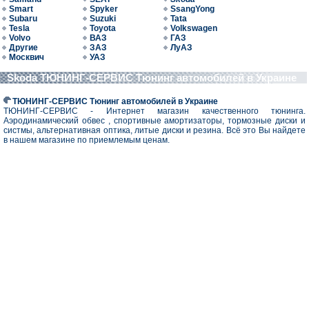
Smart
Spyker
SsangYong
Subaru
Suzuki
Tata
Tesla
Toyota
Volkswagen
Volvo
ВАЗ
ГАЗ
Другие
ЗАЗ
ЛуАЗ
Москвич
УАЗ
Skoda ТЮНИНГ-СЕРВИС Тюнинг автомобилей в Украине
ТЮНИНГ-СЕРВИС Тюнинг автомобилей в Украине
ТЮНИНГ-СЕРВИС - Интернет магазин качественного тюнинга.
Аэродинамический обвес , спортивные амортизаторы, тормозные диски и
систмы, альтернативная оптика, литые диски и резина. Всё это Вы найдете
в нашем магазине по приемлемым ценам.