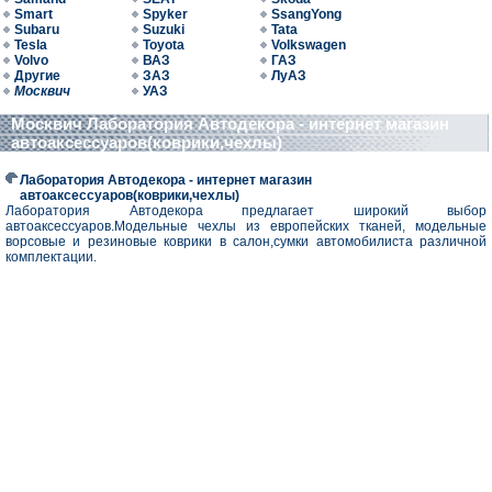
Smart
Spyker
SsangYong
Subaru
Suzuki
Tata
Tesla
Toyota
Volkswagen
Volvo
ВАЗ
ГАЗ
Другие
ЗАЗ
ЛуАЗ
Москвич
УАЗ
Москвич Лаборатория Автодекора - интернет магазин
автоаксессуаров(коврики,чехлы)
Лаборатория Автодекора - интернет магазин
автоаксессуаров(коврики,чехлы)
Лаборатория Автодекора предлагает широкий выбор
автоаксессуаров.Модельные чехлы из европейских тканей, модельные
ворсовые и резиновые коврики в салон,сумки автомобилиста различной
комплектации.