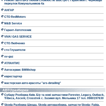
Ремонт авто ВАЗ любой сложности! Быстро с Гарантией г. Черновцы
переулок Комунальников 4а
АНГАР
СТО RedMotors
M&B Service
Гарант-Автотехник
VIVA! GAS SERVICE
СТО Любченко
сто Глушители
sv-gaz
АТЛАНТИС
Автосервис BMWshop
евростартер
мастерская авто-красоты "ars-detailing"
АВТОразборки
Субару Розборка Київ. Б/у та нові запчастини Forester, Legacy, Outback,
Tribeca, Ascent, Crosstrek с. Зазимя вул. Мельника 17 тел. 0980197630
Skoda Разборка Шкода, Skoda авторазборка, запчасти Skoda: Fabia,