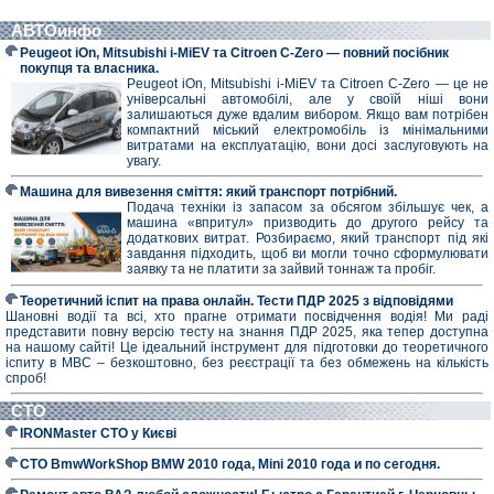
АВТОинфо
Peugeot iOn, Mitsubishi i-MiEV та Citroen C-Zero — повний посібник
покупця та власника.
Peugeot iOn, Mitsubishi i-MiEV та Citroen C-Zero — це не
універсальні автомобілі, але у своїй ніші вони
залишаються дуже вдалим вибором. Якщо вам потрібен
компактний міський електромобіль із мінімальними
витратами на експлуатацію, вони досі заслуговують на
увагу.
Машина для вивезення сміття: який транспорт потрібний.
Подача техніки із запасом за обсягом збільшує чек, а
машина «впритул» призводить до другого рейсу та
додаткових витрат. Розбираємо, який транспорт під які
завдання підходить, щоб ви могли точно сформулювати
заявку та не платити за зайвий тоннаж та пробіг.
Теоретичний іспит на права онлайн. Тести ПДР 2025 з відповідями
Шановні водії та всі, хто прагне отримати посвідчення водія! Ми раді
представити повну версію тесту на знання ПДР 2025, яка тепер доступна
на нашому сайті! Це ідеальний інструмент для підготовки до теоретичного
іспиту в МВС – безкоштовно, без реєстрації та без обмежень на кількість
спроб!
СТО
IRONMaster СТО у Києві
СТО BmwWorkShop BMW 2010 года, Mini 2010 года и по сегодня.