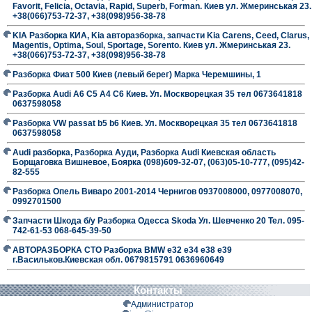
Favorit, Felicia, Octavia, Rapid, Superb, Forman. Киев ул. Жмеринськая 23.
+38(066)753-72-37, +38(098)956-38-78
KIA Разборка КИА, Kia авторазборка, запчасти Kia Carens, Ceed, Clarus,
Magentis, Optima, Soul, Sportage, Sorento. Киев ул. Жмеринськая 23.
+38(066)753-72-37, +38(098)956-38-78
Разборка Фиат 500 Киев (левый берег) Марка Черемшины, 1
Разборка Audi A6 C5 A4 C6 Киев. Ул. Москворецкая 35 тел 0673641818
0637598058
Разборка VW passat b5 b6 Киев. Ул. Москворецкая 35 тел 0673641818
0637598058
Audi разборка, Разборка Ауди, Разборка Audi Киевская область
Борщаговка Вишневое, Боярка (098)609-32-07, (063)05-10-777, (095)42-
82-555
Разборка Опель Виваро 2001-2014 Чернигов 0937008000, 0977008070,
0992701500
Запчасти Шкода б/у Разборка Одесса Skoda Ул. Шевченко 20 Тел. 095-
742-61-53 068-645-39-50
АВТОРАЗБОРКА СТО Разборка BMW е32 е34 е38 е39
г.Васильков.Киевская обл. 0679815791 0636960649
Контакты
Администратор