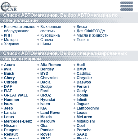
Список АВТОмагазинов. Выбор АВТОмагазина по
специализации
Вспомогательное
Выхлопные
Диски
оборудование
системы
Для ОФФРОУДА
КПП
Кузовщина
Масла и жидкости
Моторы
Стекла
Тюнинг
Ходовая
Шины
Список АВТОмагазинов. Выбор специализированных
фирм по маркам
Acura
Alfa Romeo
Audi
avia
Bentley
BMW
Buick
BYD
Cadillac
Chery
Chevrolet
Chrysler
Citroen
Dacia
Daewoo
DAF
Dodge
Ferrari
FIAT
Ford
Geely
GREAT WALL
GROZ
Honda
Hummer
Hyundai
Infiniti
Isuzu
Iveco
Jaguar
Jeep
KIA
Lamborghini
Lancia
Land Rover
Lexus
Lotus
Mazda
McLaren
Mercedes-Benz
Mercury
Mitsubishi
Nissan
Oka
Opel
Peugeot
Pontiac
Porsche
Renault
Rover
SAAB
Samand
SEAT
Skoda