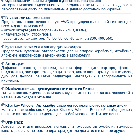
ОдессаШИНА - шины и диски с доставкой по Украине
Интернет-магазин ОдессаШИНА - предлагает купить шины в Одессе и
легкосплавные диски по минимальным ценам с доставкой по Украине.
Глушители соломенский
Предлагаем высококачественную AWG продукцию выхлопной системы для
всех видов автомобилей:
- катализаторы (для моторов бензин или дизель),
- пламeгасители (стронгеры),
- резонаторы, диаметром 45, 50, 55, 60, 65, длиной 300, 400, 550.
Кузовные запчасти и оптику для иномарок
Предлагаем кузовные автозапчасти для иномарок: корейские, китайские,
японские, европейские и американские автомобили.
Автогараж
Дефлектор капота, ветровики, защита фар, защита картера, фаркоп,
подлокотник, распорка стоек, защита фар, багажник на крышу, литые диски,
дуги для джипов, решетка радиатора (накладка) - в ассортименте на
иномарки.
Dizelavto.com.ua - диски,запчасти и авто из Литвы
Литые и кованые диски. Автомобиль б/у из Литвы. Более 80 000 запчастей в
наличии на складе в Украине.
Kharkov Wheels - Автомобильные легкосплавные и стальные диски
Магазин автомобильных дисков Kharkov Wheels. Большой выбор дисков,
новинки автомобильных дисков для любой марки авто. Низкие цены.
Unit-Track
Автозапчасти для иномарок, легковые и грузовые автомобили. Бампера,
капоты, фары, стартеры генераторы, детали двигателя и многое другое.