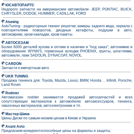
ЮСАВТОПАРТС
Недорого запчасти на американские автомобили- JEEP, PONTIAC, BUICK,
CHRYSLER, DODGE, HUMMER, CADILLAK, FORD
Atuning
AutoTuning - радиаторные тюнинг решетки, камеры заднего вида, зеркала с
повторителями поворотов, диодные катафоты, подушки в авто,
автоковрики, хром накладки, хром пакеты.
АВТОСЕЗАМ
Более 6000 деталей кузова и оптики в наличии и "под заказ", автохимию и
оборудование WYNN'S, тормозные колодки PHOENIX, грунты, шпатлевки,
автоэмали, лаки SADOLIN, DYNACOAT, NOVOL.
CARDON
Запчасти к импортным авто.
UKR TUNING
Продажа тюнинга для: Toyota, Mazda, Lexus, BMW, Honda ... Infiniti, Porsche,
Land Rover.
Rodster
Автомагазин rodster занимается продажей автозапчастей и всех
сопутствующих материалов к автомобилю: автоаксессуаров, тюнинга,
смазочных материалов, автоэлектроники и тп.
Мастер-Шина
Шины Диски по самым низким ценам в Киеве и Украине
Avant Avto
Предлагаем конкурентоспособные цены на фаркопы и защиты;