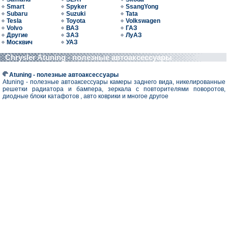
Smart
Spyker
SsangYong
Subaru
Suzuki
Tata
Tesla
Toyota
Volkswagen
Volvo
ВАЗ
ГАЗ
Другие
ЗАЗ
ЛуАЗ
Москвич
УАЗ
Chrysler Atuning - полезные автоаксессуары
Atuning - полезные автоаксессуары
Atuning - полезные автоаксессуары камеры заднего вида, никелированные
решетки радиатора и бампера, зеркала с повторителями поворотов,
диодные блоки катафотов , авто коврики и многое другое