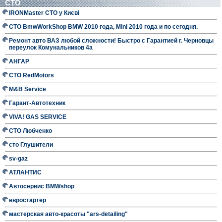
СТО
IRONMaster СТО у Києві
СТО BmwWorkShop BMW 2010 года, Mini 2010 года и по сегодня.
Ремонт авто ВАЗ любой сложности! Быстро с Гарантией г. Черновцы
переулок Комунальников 4а
АНГАР
СТО RedMotors
M&B Service
Гарант-Автотехник
VIVA! GAS SERVICE
СТО Любченко
сто Глушители
sv-gaz
АТЛАНТИС
Автосервис BMWshop
евростартер
мастерская авто-красоты "ars-detailing"