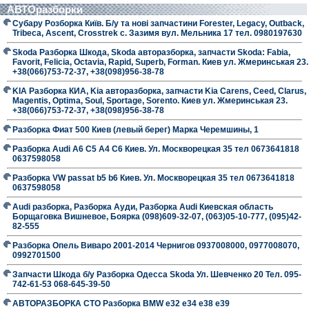
АВТОразборки
Субару Розборка Київ. Б/у та нові запчастини Forester, Legacy, Outback,
Tribeca, Ascent, Crosstrek с. Зазимя вул. Мельника 17 тел. 0980197630
Skoda Разборка Шкода, Skoda авторазборка, запчасти Skoda: Fabia,
Favorit, Felicia, Octavia, Rapid, Superb, Forman. Киев ул. Жмеринськая 23.
+38(066)753-72-37, +38(098)956-38-78
KIA Разборка КИА, Kia авторазборка, запчасти Kia Carens, Ceed, Clarus,
Magentis, Optima, Soul, Sportage, Sorento. Киев ул. Жмеринськая 23.
+38(066)753-72-37, +38(098)956-38-78
Разборка Фиат 500 Киев (левый берег) Марка Черемшины, 1
Разборка Audi A6 C5 A4 C6 Киев. Ул. Москворецкая 35 тел 0673641818
0637598058
Разборка VW passat b5 b6 Киев. Ул. Москворецкая 35 тел 0673641818
0637598058
Audi разборка, Разборка Ауди, Разборка Audi Киевская область
Борщаговка Вишневое, Боярка (098)609-32-07, (063)05-10-777, (095)42-
82-555
Разборка Опель Виваро 2001-2014 Чернигов 0937008000, 0977008070,
0992701500
Запчасти Шкода б/у Разборка Одесса Skoda Ул. Шевченко 20 Тел. 095-
742-61-53 068-645-39-50
АВТОРАЗБОРКА СТО Разборка BMW е32 е34 е38 е39