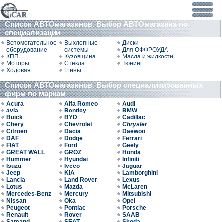
Список АВТОмагазинов. Выбор АВТОмагазина по
специализации
Вспомогательное
Выхлопные
Диски
оборудование
системы
Для ОФФРОУДА
КПП
Кузовщина
Масла и жидкости
Моторы
Стекла
Тюнинг
Ходовая
Шины
Список АВТОмагазинов. Выбор специализированных
фирм по маркам
Acura
Alfa Romeo
Audi
avia
Bentley
BMW
Buick
BYD
Cadillac
Chery
Chevrolet
Chrysler
Citroen
Dacia
Daewoo
DAF
Dodge
Ferrari
FIAT
Ford
Geely
GREAT WALL
GROZ
Honda
Hummer
Hyundai
Infiniti
Isuzu
Iveco
Jaguar
Jeep
KIA
Lamborghini
Lancia
Land Rover
Lexus
Lotus
Mazda
McLaren
Mercedes-Benz
Mercury
Mitsubishi
Nissan
Oka
Opel
Peugeot
Pontiac
Porsche
Renault
Rover
SAAB
Samand
SEAT
Skoda