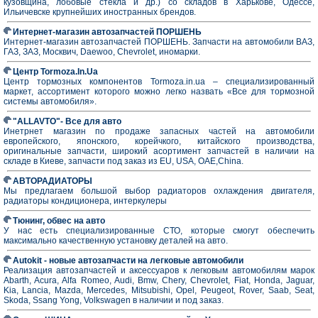
кузовщина, лобовые стекла и др.) со складов в Харькове, Одессе,
Ильичевске крупнейших иностранных брендов.
Интернет-магазин автозапчастей ПОРШЕНЬ
Интернет-магазин автозапчастей ПОРШЕНЬ. Запчасти на автомобили ВАЗ,
ГАЗ, ЗАЗ, Москвич, Daewoo, Chevrolet, иномарки.
Центр Tormoza.In.Ua
Центр тормозных компонентов Tormoza.in.ua – специализированный
маркет, ассортимент которого можно легко назвать «Все для тормозной
системы автомобиля».
"ALLAVTO"- Все для авто
Инетрнет магазин по продаже запасных частей на автомобили
европейского, японского, корейчкого, китайского производства,
оригинальные запчасти, широкий асортимент запчастей в наличии на
складе в Киеве, запчасти под заказ из EU, USA, OAE,China.
АВТОРАДИАТОРЫ
Мы предлагаем большой выбор радиаторов охлаждения двигателя,
радиаторы кондиционера, интеркулеры
Тюнинг, обвес на авто
У нас есть специализированные СТО, которые смогут обеспечить
максимально качественную установку деталей на авто.
Autokit - новые автозапчасти на легковые автомобили
Реализация автозапчастей и аксессуаров к легковым автомобилям марок
Abarth, Acura, Alfa Romeo, Audi, Bmw, Chery, Chevrolet, Fiat, Honda, Jaguar,
Kia, Lancia, Mazda, Mercedes, Mitsubishi, Opel, Peugeot, Rover, Saab, Seat,
Skoda, Ssang Yong, Volkswagen в наличии и под заказ.