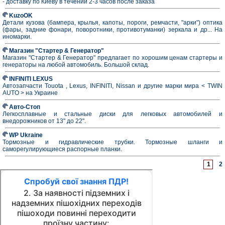
- доставку по Киеву в течении 2-3 часов после заказа
KuzoOK
Детали кузова (бампера, крылья, капоты, пороги, ремчасти, "арки") оптика
(фары, задние фонари, поворотники, противотуманки) зеркала и др... На
иномарки.
Магазин "Стартер & Генератор"
Магазин "Стартер & Генератор" предлагает по хорошим ценам стартеры и
генераторы на любой автомобиль. Большой склад.
INFINITI LEXUS
Автозапчасти Touota , Lexus, INFINITI, Nissan и другие марки мира < TWIN
AUTO > на Украине
Авто-Стоп
Легкосплавные и стальные диски для легковых автомобилей и
внедорожников от 13" до 22".
WP Ukraine
Тормозные и гидравлические трубки. Тормозные шланги и
саморегулирующиеся распорные планки.
1
2