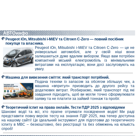
АВТОинфо
Peugeot iOn, Mitsubishi i-MiEV та Citroen C-Zero — повний посібник
покупця та власника.
Peugeot iOn, Mitsubishi i-MiEV та Citroen C-Zero — це не
універсальні автомобілі, але у своїй ніші вони
залишаються дуже вдалим вибором. Якщо вам потрібен
компактний міський електромобіль із мінімальними
витратами на експлуатацію, вони досі заслуговують на
увагу.
Машина для вивезення сміття: який транспорт потрібний.
Подача техніки із запасом за обсягом збільшує чек, а
машина «впритул» призводить до другого рейсу та
додаткових витрат. Розбираємо, який транспорт під які
завдання підходить, щоб ви могли точно сформулювати
заявку та не платити за зайвий тоннаж та пробіг.
Теоретичний іспит на права онлайн. Тести ПДР 2025 з відповідями
Шановні водії та всі, хто прагне отримати посвідчення водія! Ми раді
представити повну версію тесту на знання ПДР 2025, яка тепер доступна
на нашому сайті! Це ідеальний інструмент для підготовки до теоретичного
іспиту в МВС – безкоштовно, без реєстрації та без обмежень на кількість
спроб!