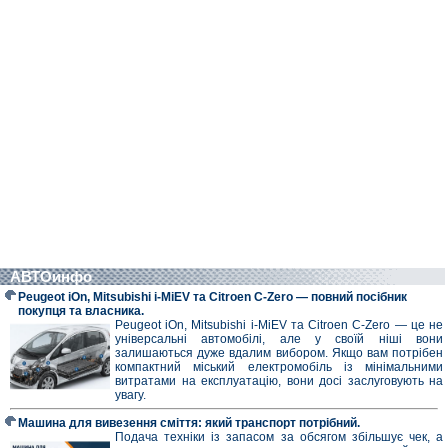
АВТОинфо
Peugeot iOn, Mitsubishi i-MiEV та Citroen C-Zero — повний посібник
покупця та власника.
Peugeot iOn, Mitsubishi i-MiEV та Citroen C-Zero — це не
універсальні автомобілі, але у своїй ніші вони
залишаються дуже вдалим вибором. Якщо вам потрібен
компактний міський електромобіль із мінімальними
витратами на експлуатацію, вони досі заслуговують на
увагу.
Машина для вивезення сміття: який транспорт потрібний.
Подача техніки із запасом за обсягом збільшує чек, а