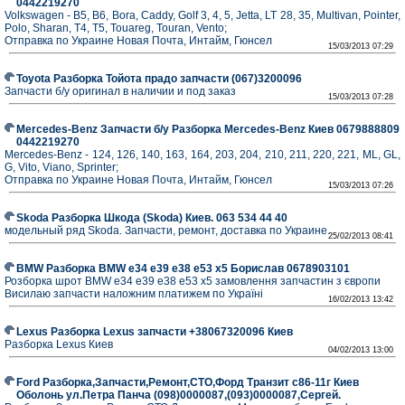
0442219270
Volkswagen - B5, B6, Bora, Caddy, Golf 3, 4, 5, Jеtta, LT 28, 35, Multivan, Pointer,
Polo, Sharan, Т4, Т5, Touareg, Touran, Vento;
Отправка по Украине Новая Почта, Интайм, Гюнсел
15/03/2013 07:29
Toyota Разборка Тойота прадо запчасти (067)3200096
Запчасти б/у оригинал в наличии и под заказ
15/03/2013 07:28
Mercedes-Benz Запчасти б/у Разборка Mercedes-Benz Киев 0679888809
0442219270
Mercedes-Benz - 124, 126, 140, 163, 164, 203, 204, 210, 211, 220, 221, ML, GL,
G, Vito, Viano, Sprinter;
Отправка по Украине Новая Почта, Интайм, Гюнсел
15/03/2013 07:26
Skoda Разборка Шкода (Skoda) Киев. 063 534 44 40
модельный ряд Skoda. Запчасти, ремонт, доставка по Украине.
25/02/2013 08:41
BMW Разборка BMW e34 e39 e38 e53 x5 Борислав 0678903101
Розборка шрот BMW e34 e39 e38 e53 x5 замовлення запчастин з європи
Висилаю запчасти наложним платижем по Україні
16/02/2013 13:42
Lexus Разборка Lexus запчасти +38067320096 Киев
Разборка Lexus Киев
04/02/2013 13:00
Ford Разборка,Запчасти,Ремонт,СТО,Форд Транзит с86-11г Киев
Оболонь ул.Петра Панча (098)0000087,(093)0000087,Сергей.