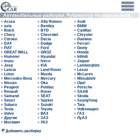
Автомобильные разборки. Рубрикатор по маркам авто
Acura
Alfa Romeo
Audi
avia
Bentley
BMW
Buick
BYD
Cadillac
Chery
Chevrolet
Chrysler
Citroen
Dacia
Daewoo
DAF
Dodge
Ferrari
FIAT
Ford
Geely
GREAT WALL
GROZ
Honda
Hummer
Hyundai
Infiniti
Isuzu
Iveco
Jaguar
Jeep
KIA
Lamborghini
Lancia
Land Rover
Lexus
Lotus
Mazda
McLaren
Mercedes-Benz
Mercury
Mitsubishi
Nissan
Oka
Opel
Peugeot
Pontiac
Porsche
Renault
Rover
SAAB
Samand
SEAT
Skoda
Smart
Spyker
SsangYong
Subaru
Suzuki
Tata
Tesla
Toyota
Volkswagen
Volvo
ВАЗ
ГАЗ
Другие
ЗАЗ
ЛуАЗ
Москвич
УАЗ
Добавить разборку