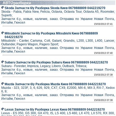
АВТОразборки
Skoda Запчасти б/у Разборка Skoda Киев 0679888809 0442219270
Skoda - Fabia, Fabia New, Felicia, Octavia, Octavia Tour, Octavia A5, Roomster,
Superb;
Запчасти б.у., новые, наличие, заказ. Отправка по Украине Новая Почта,
Интайм, Гюнсел
15/03/2013 07:41
Mitsubishi Запчасти б/у Разборка Mitsubishi Киев 0679888809
0442219270
Mitsubishi - Canter, Carisma, Colt, Galant, Grandis, L200, L300, L400, Lancer,
Outlander, Pagero Wagon, Pagero Sport;
Запчасти б.у., новые, наличие, заказ. Отправка по Украине Новая Почта,
Интайм, Гюнсел
15/03/2013 07:40
Subaru Запчасти б/у Разборка Subaru Киев 0679888809 0442219270
Subaru - Forester, Impreza, Legacy, Libero, Outback, Tribeca;
Запчасти б.у., новые, наличие, заказ. Отправка по Украине Новая Почта,
Интайм, Гюнсел
15/03/2013 07:39
Mazda Запчасти б/у Разборка Mazda Киев 0679888809 0442219270
Mazda - 323, 323F, 3, 6, 626, 929, CX7, CX9, E2000, MX-6, MX-3, RX-7, Xedox
6, 9;
Запчасти б.у., новые, наличие, заказ. Отправка по Украине Новая Почта,
Интайм, Гюнсел
15/03/2013 07:39
Lexus Запчасти б/у Разборка Lexus Киев 0679888809 0442219270
Lexus - ES 350, GS 300, GX 470, IS, LS 400, LS 460, LX 470, LX 570, RX 300,