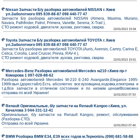
Nissan Запчасти Б/у разборка автомобилей NISSAN г. Киев
ул.Заболотного 095 839-88-87 098 440-77 47
Запчасти Б/у разборка автомобилей NISSAN (Almera, Maxima, Murano,
Navara, Pathfinder, Patrol, Primera, Vanette, Serena, X-Trail ),
СТО ремонт ходовой, двигателя ,кузова, рихтовка, сварка.
22/01/2013 15:04
Toyota Запчасти Б/у разборка автомобилей TOYOTA г. Киев
ул.Заболотного 095 839-88-87 098 440-77 47
Запчасти Б/у разборка автомобилей TOYOTA (Auris, Avensis, Camry, Carina E,
Celica, Corolla, Land Cruicer, Previa, RAV-4 ),
СТО ремонт ходовой, двигателя ,кузова, рихтовка, сварка .
22/01/2013 15:01
Mercedes-Benz Разборка автомобилей Mercedes w210 г.Киев пр-т
Комарова 1 097-028-88-62
Разборка автомобилей Mercedes W-210 E-240 Avangarde,Elegance 1995-
1999г.вып.(дорестайл).Есть абсолютно все:кузовщина,ходовка,електрика и
т.д.Все запчасти в отличном состоянии и по низким ценам!Возможна
отправка по всей Украине!
11/01/2013 07:53
Renault Оригинальные, б/у запчасти на Renault Kangoo г.Киев, ул.
Качалова 3 044-331-12-41
Оригинальные, б/у запчасти на Renault Kangoo, ремонт, обслуживание
(Разборка-СТО).
Отправка по всей Украине.
11/01/2013 07:44
BMW Розборка BMW E34, E39 всех годов м.Тернопіль (098) 681-58-88