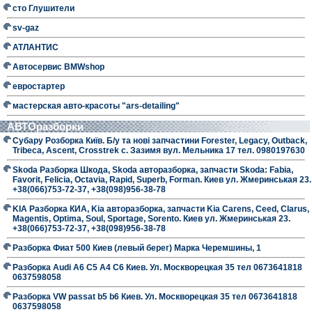
сто Глушители
sv-gaz
АТЛАНТИС
Автосервис BMWshop
евростартер
мастерская авто-красоты "ars-detailing"
АВТОразборки
Субару Розборка Київ. Б/у та нові запчастини Forester, Legacy, Outback,
Tribeca, Ascent, Crosstrek с. Зазимя вул. Мельника 17 тел. 0980197630
Skoda Разборка Шкода, Skoda авторазборка, запчасти Skoda: Fabia,
Favorit, Felicia, Octavia, Rapid, Superb, Forman. Киев ул. Жмеринськая 23.
+38(066)753-72-37, +38(098)956-38-78
KIA Разборка КИА, Kia авторазборка, запчасти Kia Carens, Ceed, Clarus,
Magentis, Optima, Soul, Sportage, Sorento. Киев ул. Жмеринськая 23.
+38(066)753-72-37, +38(098)956-38-78
Разборка Фиат 500 Киев (левый берег) Марка Черемшины, 1
Разборка Audi A6 C5 A4 C6 Киев. Ул. Москворецкая 35 тел 0673641818
0637598058
Разборка VW passat b5 b6 Киев. Ул. Москворецкая 35 тел 0673641818
0637598058