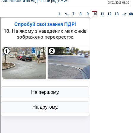
Автозапчасти на модельный ряд BMW.
08/01/2013 08:36
1
<...
7
8
9
10
11
12
13
...>
48