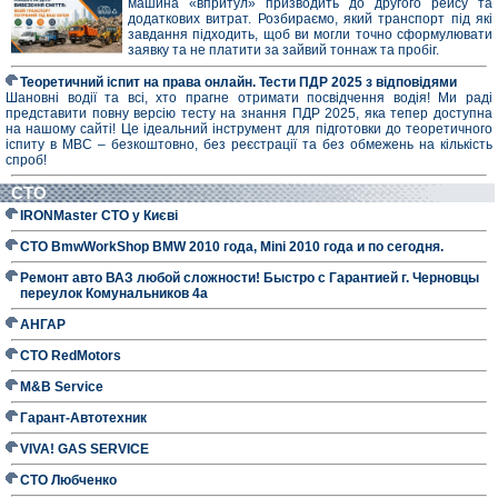
машина «впритул» призводить до другого рейсу та
додаткових витрат. Розбираємо, який транспорт під які
завдання підходить, щоб ви могли точно сформулювати
заявку та не платити за зайвий тоннаж та пробіг.
Теоретичний іспит на права онлайн. Тести ПДР 2025 з відповідями
Шановні водії та всі, хто прагне отримати посвідчення водія! Ми раді
представити повну версію тесту на знання ПДР 2025, яка тепер доступна
на нашому сайті! Це ідеальний інструмент для підготовки до теоретичного
іспиту в МВС – безкоштовно, без реєстрації та без обмежень на кількість
спроб!
СТО
IRONMaster СТО у Києві
СТО BmwWorkShop BMW 2010 года, Mini 2010 года и по сегодня.
Ремонт авто ВАЗ любой сложности! Быстро с Гарантией г. Черновцы
переулок Комунальников 4а
АНГАР
СТО RedMotors
M&B Service
Гарант-Автотехник
VIVA! GAS SERVICE
СТО Любченко