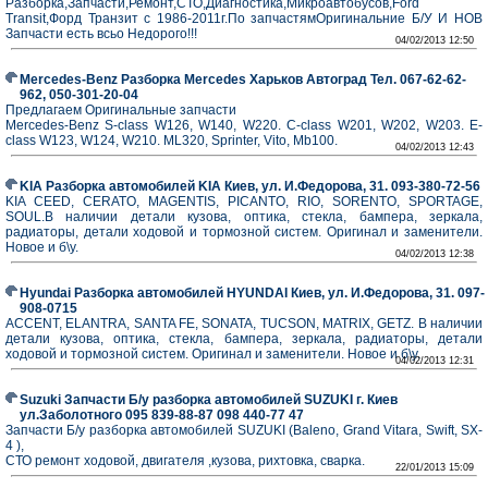
Разборка,Запчасти,Ремонт,СТО,Диагностика,Микроавтобусов,Ford
Transit,Форд Транзит с 1986-2011г.По запчастямОригинальние Б/У И НОВ
Запчасти есть всьо Недорого!!!
04/02/2013 12:50
Mercedes-Benz Разборка Mercedes Харьков Автоград Тел. 067-62-62-
962, 050-301-20-04
Предлагаем Оригинальные запчасти
Mercedes-Benz S-class W126, W140, W220. C-class W201, W202, W203. E-
class W123, W124, W210. ML320, Sprinter, Vito, Mb100.
04/02/2013 12:43
KIA Разборка автомобилей KIA Киев, ул. И.Федорова, 31. 093-380-72-56
KIA CEED, CERATO, MAGENTIS, PICANTO, RIO, SORENTO, SPORTAGE,
SOUL.В наличии детали кузова, оптика, стекла, бампера, зеркала,
радиаторы, детали ходовой и тормозной систем. Оригинал и заменители.
Новое и б\у.
04/02/2013 12:38
Hyundai Разборка автомобилей HYUNDAI Киев, ул. И.Федорова, 31. 097-
908-0715
ACCENT, ELANTRA, SANTA FE, SONATA, TUCSON, MATRIX, GETZ. В наличии
детали кузова, оптика, стекла, бампера, зеркала, радиаторы, детали
ходовой и тормозной систем. Оригинал и заменители. Новое и б\у.
04/02/2013 12:31
Suzuki Запчасти Б/у разборка автомобилей SUZUKI г. Киев
ул.Заболотного 095 839-88-87 098 440-77 47
Запчасти Б/у разборка автомобилей SUZUKI (Baleno, Grand Vitara, Swift, SX-
4 ),
СТО ремонт ходовой, двигателя ,кузова, рихтовка, сварка.
22/01/2013 15:09