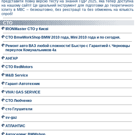
представити повну версію тесту на знання ПДР 2025, яка тепер доступна
на нашому сайті! Це ідеальний інструмент для підготовки до теоретичного
іспиту в МВС – безкоштовно, без реєстрації та без обмежень на кількість
спроб!
СТО
IRONMaster СТО у Києві
СТО BmwWorkShop BMW 2010 года, Mini 2010 года и по сегодня.
Ремонт авто ВАЗ любой сложности! Быстро с Гарантией г. Черновцы
переулок Комунальников 4а
АНГАР
СТО RedMotors
M&B Service
Гарант-Автотехник
VIVA! GAS SERVICE
СТО Любченко
сто Глушители
sv-gaz
АТЛАНТИС
Автосервис BMWshop