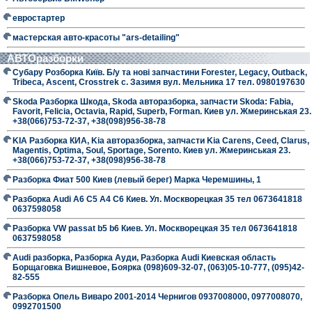
евростартер
мастерская авто-красоты "ars-detailing"
АВТОразборки
Субару Розборка Київ. Б/у та нові запчастини Forester, Legacy, Outback,
Tribeca, Ascent, Crosstrek с. Зазимя вул. Мельника 17 тел. 0980197630
Skoda Разборка Шкода, Skoda авторазборка, запчасти Skoda: Fabia,
Favorit, Felicia, Octavia, Rapid, Superb, Forman. Киев ул. Жмеринськая 23.
+38(066)753-72-37, +38(098)956-38-78
KIA Разборка КИА, Kia авторазборка, запчасти Kia Carens, Ceed, Clarus,
Magentis, Optima, Soul, Sportage, Sorento. Киев ул. Жмеринськая 23.
+38(066)753-72-37, +38(098)956-38-78
Разборка Фиат 500 Киев (левый берег) Марка Черемшины, 1
Разборка Audi A6 C5 A4 C6 Киев. Ул. Москворецкая 35 тел 0673641818
0637598058
Разборка VW passat b5 b6 Киев. Ул. Москворецкая 35 тел 0673641818
0637598058
Audi разборка, Разборка Ауди, Разборка Audi Киевская область
Борщаговка Вишневое, Боярка (098)609-32-07, (063)05-10-777, (095)42-
82-555
Разборка Опель Виваро 2001-2014 Чернигов 0937008000, 0977008070,
0992701500