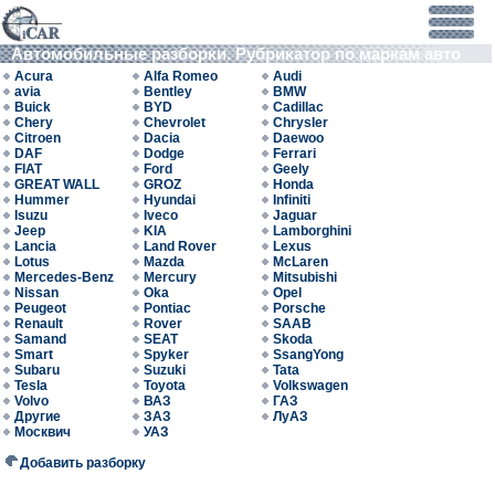
Автомобильные разборки. Рубрикатор по маркам авто
Acura
Alfa Romeo
Audi
avia
Bentley
BMW
Buick
BYD
Cadillac
Chery
Chevrolet
Chrysler
Citroen
Dacia
Daewoo
DAF
Dodge
Ferrari
FIAT
Ford
Geely
GREAT WALL
GROZ
Honda
Hummer
Hyundai
Infiniti
Isuzu
Iveco
Jaguar
Jeep
KIA
Lamborghini
Lancia
Land Rover
Lexus
Lotus
Mazda
McLaren
Mercedes-Benz
Mercury
Mitsubishi
Nissan
Oka
Opel
Peugeot
Pontiac
Porsche
Renault
Rover
SAAB
Samand
SEAT
Skoda
Smart
Spyker
SsangYong
Subaru
Suzuki
Tata
Tesla
Toyota
Volkswagen
Volvo
ВАЗ
ГАЗ
Другие
ЗАЗ
ЛуАЗ
Москвич
УАЗ
Добавить разборку