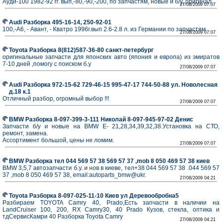
Ауди-100 1982-92 гг. вып,-80,-90,-200, по запчастям, новые и б/у, оригинал
27/08/2009 07:07
Audi Разборка 495-16-14, 250-92-01
100,-А6, - Авант, - Кватро 1996г.вып 2.6-2.8 л. из Германии по запчастям
27/08/2009 07:07
Toyota Разборка 8(812)587-36-80 санкт-петербург
оригинальные запчасти для японских авто (япония и европа) из эмиратов
7-10 дней ,помогу с поиском б.у
27/08/2009 07:07
Audi Разборка 972-15-62 729-46-15 995-47-17 744-50-88 ул. Новолесная
д.18 к.1
Отличный разбор, огромный выбор !!!
27/08/2009 07:07
BMW Разборка 8-097-399-3-111 Николай 8-097-945-97-02 Денис
Запчасти б/у и новые на BMW Е- 21,28,34,39,32,38.Установка на СТО,
ремонт, замена.
Ассортимент большой, цены не ломим.
27/08/2009 07:07
BMW Разборка тел 044 569 57 38 569 57 37 ,mob 8 050 469 57 38 киев
BMW 3,5,7 автозапчасти б.у. и нов в киеве, тел+38 044 569 57 38 .044 569 57
37 ,mob 8 050 469 57 38, email:autoparts_bmw@ukr.
27/08/2009 04:21
Toyota Разборка 8-097-025-11-10 Киев ул Деревообробна5
Разбираем TOYOTA Camry 40, Prado,Есть запчасти в наличии на
LandCruiser 100, 200, RX Camry30, 40 Prado Кузов, стекла, оптика и
тдСервисКамри 40 Разборка Toyota Camry
27/08/2009 04:21