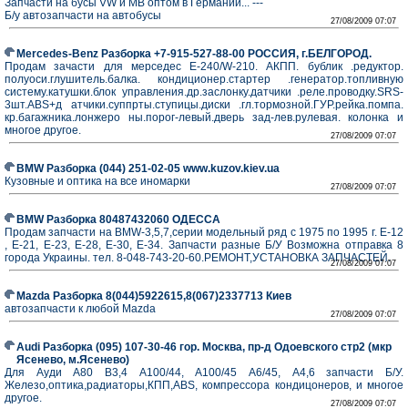
Запчасти на бусы VW и MB оптом в Германии... ---
Б/у автозапчасти на автобусы
27/08/2009 07:07
Mercedes-Benz Разборка +7-915-527-88-00 РОССИЯ, г.БЕЛГОРОД.
Продам зачасти для мерседес Е-240/W-210. АКПП. бублик .редуктор.
полуоси.глушитель.балка. кондиционер.стартер .генератор.топливную
систему.катушки.блок управления.др.заслонку.датчики .реле.проводку.SRS-
3шт.ABS+д атчики.суппрты.ступицы.диски .гл.тормозной.ГУР.рейка.помпа.
кр.багажника.лонжеро ны.порог-левый.дверь зад-лев.рулевая. колонка и
многое другое.
27/08/2009 07:07
BMW Разборка (044) 251-02-05 www.kuzov.kiev.ua
Кузовные и оптика на все иномарки
27/08/2009 07:07
BMW Разборка 80487432060 ОДЕССА
Продам запчасти на BMW-3,5,7,серии модельный ряд с 1975 по 1995 г. Е-12
, Е-21, Е-23, Е-28, Е-30, Е-34. Запчасти разные Б/У Возможна отправка 8
города Украины. тел. 8-048-743-20-60.РЕМОНТ,УСТАНОВКА ЗАПЧАСТЕЙ.
27/08/2009 07:07
Mazda Разборка 8(044)5922615,8(067)2337713 Киев
автозапчасти к любой Mazda
27/08/2009 07:07
Audi Разборка (095) 107-30-46 гор. Москва, пр-д Одоевского стр2 (мкр
Ясенево, м.Ясенево)
Для Ауди А80 В3,4 А100/44, А100/45 А6/45, А4,6 запчасти Б/У.
Железо,оптика,радиаторы,КПП,АВS, компрессора кондицонеров, и многое
другое.
27/08/2009 07:07