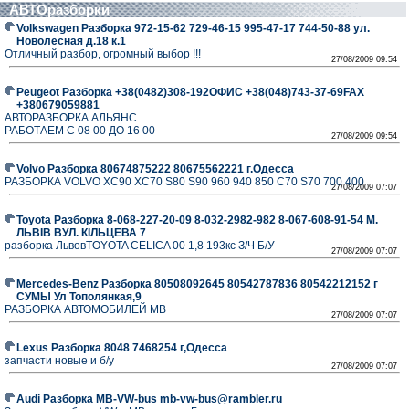
АВТОразборки
Volkswagen Разборка 972-15-62 729-46-15 995-47-17 744-50-88 ул.
Новолесная д.18 к.1
Отличный разбор, огромный выбор !!!
27/08/2009 09:54
Peugeot Разборка +38(0482)308-192ОФИС +38(048)743-37-69FAX
+380679059881
АВТОРАЗБОРКА АЛЬЯНС
РАБОТАЕМ С 08 00 ДО 16 00
27/08/2009 09:54
Volvo Разборка 80674875222 80675562221 г.Одесса
РАЗБОРКА VOLVO XC90 XC70 S80 S90 960 940 850 C70 S70 700 400
27/08/2009 07:07
Toyota Разборка 8-068-227-20-09 8-032-2982-982 8-067-608-91-54 М.
ЛЬВІВ ВУЛ. КІЛЬЦЕВА 7
разборка ЛьвовTOYOTA CELICA 00 1,8 193кс З/Ч Б/У
27/08/2009 07:07
Mercedes-Benz Разборка 80508092645 80542787836 80542212152 г
СУМЫ Ул Тополянкая,9
РАЗБОРКА АВТОМОБИЛЕЙ MB
27/08/2009 07:07
Lexus Разборка 8048 7468254 г,Одесса
запчасти новые и б/у
27/08/2009 07:07
Audi Разборка MB-VW-bus mb-vw-bus@rambler.ru