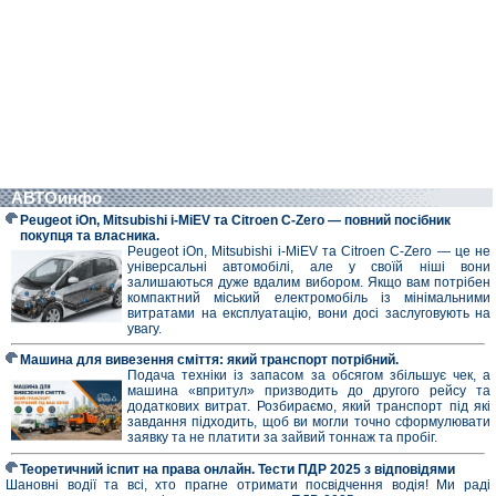
АВТОинфо
Peugeot iOn, Mitsubishi i-MiEV та Citroen C-Zero — повний посібник
покупця та власника.
Peugeot iOn, Mitsubishi i-MiEV та Citroen C-Zero — це не
універсальні автомобілі, але у своїй ніші вони
залишаються дуже вдалим вибором. Якщо вам потрібен
компактний міський електромобіль із мінімальними
витратами на експлуатацію, вони досі заслуговують на
увагу.
Машина для вивезення сміття: який транспорт потрібний.
Подача техніки із запасом за обсягом збільшує чек, а
машина «впритул» призводить до другого рейсу та
додаткових витрат. Розбираємо, який транспорт під які
завдання підходить, щоб ви могли точно сформулювати
заявку та не платити за зайвий тоннаж та пробіг.
Теоретичний іспит на права онлайн. Тести ПДР 2025 з відповідями
Шановні водії та всі, хто прагне отримати посвідчення водія! Ми раді