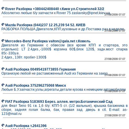
Rover Разборка +380442408440 г.Киев ул.Строителей 32/2
Абсолютно любые б/у запчасти к Rover 75 zaslavsky@ipnet.kiev.ua
27/08/2009 07:07
Mazda Разборка (044)237 12 25,239 54 52. КИЕВ
РАЗБОРКА ПОЛЬША.Двигатели,КПП,кузовные и др.Поставка раз в неделю.
27/08/2009 07:07
Mercedes-Benz Разборка valton@gala.net г.Ковель
Двигателя из Германии с обвесом (все кроме КПП и стартера, это
отдельно): LT 2.4диз.,-1000$ корзина 60$,блок 120$, задн.мост спарка
85г.-330у.е.
2.4диз., 138т. пробег-1300$
27/08/2009 07:07
Audi Разборка 00495419773855 Германия
Организую любой не растаможенный Audi из Германии на заказ
27/08/2009 07:07
Audi Разборка 375296275068 Минск
Любые Б.У.запчасти,узлы,агрегаты,детали кузова к немецким автомобилям
27/08/2009 07:07
FIAT Разборка 5183693 Берез. аллея. метро.Ботанический Сад
для Фиат Типо 91 г.в. 1,6 б/у: КПП-5 ст. (1/2 вальные), крышка багажника в
сборе, задняя голая балка, бак, правая зад. дверь в сб. E-mail: as-
123@mail.ru
27/08/2009 07:07
Audi Разборка т.2641396