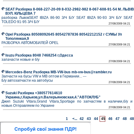
SEAT Разборка 8-068-227-20-09 8-032-2982-982 8-067-608-91-54 М. ЛЬВІВ
ВУЛ. КІЛЬЦЕВА 7
разборка ЛьвовSEAT IBIZA 86-90 З/Ч Б/У SEAT IBIZA 90-93 З/Ч Б/У SEAT
TOLEDO 91-95 З/Ч Б/У
27/08/2009 04:21
Opel Разборка 80508092645 80542787836 80542212152 г СУМЫ Ул
Тополянкая,9
РАЗБОРКА АВТОМОБИЛЕЙ OPEL
27/08/2009 04:21
Isuzu Разборка 8048 7468254 г,Одесса
запачасти новые и б/у
27/08/2009 04:21
Mercedes-Benz Разборка MB-VW-bus mb-vw-bus@rambler.ru
Запчасти на бусы VW и MB оптом в Германии... ---
Б/у автозапчасти на автобусы
27/08/2009 04:21
Suzuki Разборка +380577614610
Украина,г.Харьков,ул.Валерьяновская,4."АВТОКЛУБ"
Джип Suzuki Vitara,Grand Vitara,Sportage по запчастям в наличии,б/у и
новые.Отправляем по Украине
27/08/2009 04:21
1
<...
42
43
44
45
46
47
48
48