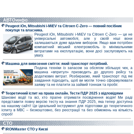
АВТОинфо
Peugeot iOn, Mitsubishi i-MiEV та Citroen C-Zero — повний посібник
покупця та власника.
Peugeot iOn, Mitsubishi i-MiEV та Citroen C-Zero — це не
універсальні автомобілі, але у своїй ніші вони
залишаються дуже вдалим вибором. Якщо вам потрібен
компактний міський електромобіль із мінімальними
витратами на експлуатацію, вони досі заслуговують на
увагу.
Машина для вивезення сміття: який транспорт потрібний.
Подача техніки із запасом за обсягом збільшує чек, а
машина «впритул» призводить до другого рейсу та
додаткових витрат. Розбираємо, який транспорт під які
завдання підходить, щоб ви могли точно сформулювати
заявку та не платити за зайвий тоннаж та пробіг.
Теоретичний іспит на права онлайн. Тести ПДР 2025 з відповідями
Шановні водії та всі, хто прагне отримати посвідчення водія! Ми раді
представити повну версію тесту на знання ПДР 2025, яка тепер доступна
на нашому сайті! Це ідеальний інструмент для підготовки до теоретичного
іспиту в МВС – безкоштовно, без реєстрації та без обмежень на кількість
спроб!
СТО
IRONMaster СТО у Києві