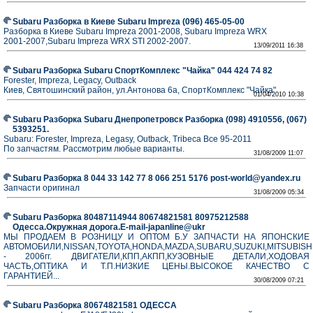
Subaru Разборка в Киеве Subaru Impreza (096) 465-05-00
Разборка в Киеве Subaru Impreza 2001-2008, Subaru Impreza WRX
2001-2007,Subaru Impreza WRX STI 2002-2007.
13/09/2011 16:38
Subaru Разборка Subaru СпортКомплекс "Чайка" 044 424 74 82
Forester, Impreza, Legacy, Outback
Киев, Святошинский район, ул.Антонова 6а, СпортКомплекс "Чайка"
01/04/2010 10:38
Subaru Разборка Subaru Днепропетровск Разборка (098) 4910556, (067)
5393251.
Subaru: Forester, Impreza, Legasy, Outback, Tribeca Все 95-2011
По запчастям. Рассмотрим любые варианты.
31/08/2009 11:07
Subaru Разборка 8 044 33 142 77 8 066 251 5176 post-world@yandex.ru
Запчасти оригинал
31/08/2009 05:34
Subaru Разборка 80487114944 80674821581 80975212588
Одесса.Окружная дорога.E-mail-japanline@ukr
МЫ ПРОДАЕМ В РОЗНИЦУ И ОПТОМ Б.У ЗАПЧАСТИ НА ЯПОНСКИЕ
АВТОМОБИЛИ,NISSAN,TOYOTA,HONDA,MAZDA,SUBARU,SUZUKI,MITSUBISHI
- 2006гг. ДВИГАТЕЛИ,КПП,АКПП,КУЗОВНЫЕ ДЕТАЛИ,ХОДОВАЯ
ЧАСТЬ,ОПТИКА И Т.П.НИЗКИЕ ЦЕНЫ.ВЫСОКОЕ КАЧЕСТВО С
ГАРАНТИЕЙ...
30/08/2009 07:21
Subaru Разборка 80674821581 ОДЕССА