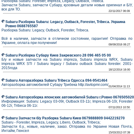
Разборка Subaru: Forester, Impreza, Legacy, Outback, Tribeca.
Запчасти Subaru, запчасти Субару, кузовные детали новые оригинал и Б/У,
все для ТО.
22/11/2017 06:09
Subaru Разборка Subaru: Legacy, Outback, Forester, Tribeca. Украина
Ровно 0688765587
Разборка Subaru: Legacy, Outback, Forester, Tribeca.
Всё в наличии, запчасти в отличном состоянии, гарантия! Отправка по
Украине, оплата при получении!
09/09/2016 06:27
Subaru Разборка Субару Киев Закревского 28 096 465 05 00
Б/у и новые запчасти на Subaru impreza, Subaru impreza WRX, Subaru
impreza WRX STI / Subaru legacy / Subaru outback Subaru forester. 2001-
2015года
18/12/2014 16:00
Subaru Авторазборка Subaru Tribeca Одесса 094-9541464
Авторазборка автомобилей Субару Трибека http://avtopmr.com/
01/04/2014 11:13
Subaru Авторозборка японских автомобилей Subaru г.Ровно 0676505020
Информация: Subaru: Legacy 03-09г, Outback 03-11г, Impreza 06-10г, Forester
06-12г, Tribeca 06-11г.
07/11/2013 10:50
Subaru Запчасти б/у Разборка Subaru Киев 0679888809 0442219270
Subaru - Forester, Impreza, Legacy, Libero, Outback, Tribeca;
Запчасти б.у., новые, наличие, заказ. Отправка по Украине Новая Почта,
Интайм, Гюнсел
15/03/2013 07:39