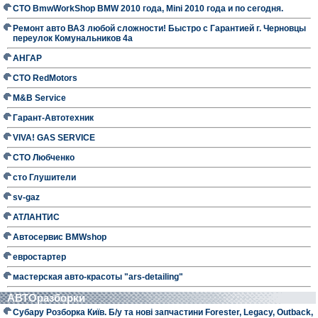
СТО BmwWorkShop BMW 2010 года, Mini 2010 года и по сегодня.
Ремонт авто ВАЗ любой сложности! Быстро с Гарантией г. Черновцы
переулок Комунальников 4а
АНГАР
СТО RedMotors
M&B Service
Гарант-Автотехник
VIVA! GAS SERVICE
СТО Любченко
сто Глушители
sv-gaz
АТЛАНТИС
Автосервис BMWshop
евростартер
мастерская авто-красоты "ars-detailing"
АВТОразборки
Субару Розборка Київ. Б/у та нові запчастини Forester, Legacy, Outback,