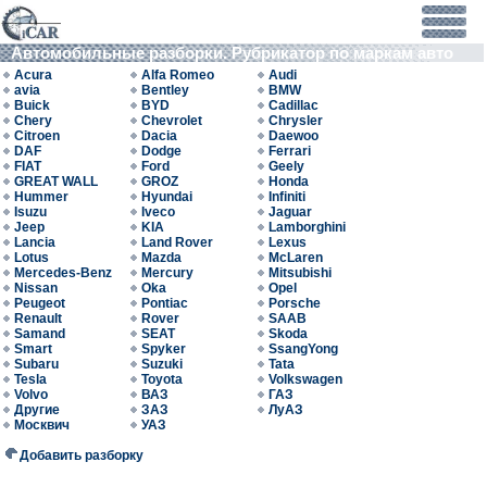
Автомобильные разборки. Рубрикатор по маркам авто
Acura
Alfa Romeo
Audi
avia
Bentley
BMW
Buick
BYD
Cadillac
Chery
Chevrolet
Chrysler
Citroen
Dacia
Daewoo
DAF
Dodge
Ferrari
FIAT
Ford
Geely
GREAT WALL
GROZ
Honda
Hummer
Hyundai
Infiniti
Isuzu
Iveco
Jaguar
Jeep
KIA
Lamborghini
Lancia
Land Rover
Lexus
Lotus
Mazda
McLaren
Mercedes-Benz
Mercury
Mitsubishi
Nissan
Oka
Opel
Peugeot
Pontiac
Porsche
Renault
Rover
SAAB
Samand
SEAT
Skoda
Smart
Spyker
SsangYong
Subaru
Suzuki
Tata
Tesla
Toyota
Volkswagen
Volvo
ВАЗ
ГАЗ
Другие
ЗАЗ
ЛуАЗ
Москвич
УАЗ
Добавить разборку