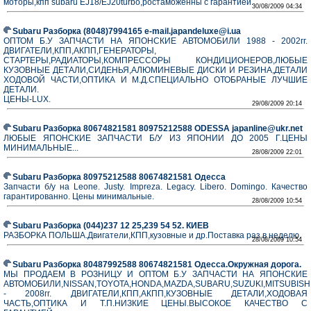
моторы,кпп subaru EJ18/EJ20turbo,ростаможенны с гарантией.
30/08/2009 04:34
Subaru Разборка (8048)7994165 е-mail.japandeluxe@i.ua
ОПТОМ Б.У ЗАПЧАСТИ НА ЯПОНСКИЕ АВТОМОБИЛИ 1988 - 2002гг.
ДВИГАТЕЛИ,КПП,АКПП,ГЕНЕРАТОРЫ,
СТАРТЕРЫ,РАДИАТОРЫ,КОМПРЕССОРЫ КОНДИЦИОНЕРOB,ЛЮБЫЕ
КУЗОВНЫЕ ДЕТАЛИ,СИДЕНЬЯ,АЛЮМИНЕВЫЕ ДИСКИ И РЕЗИНА,ДЕТАЛИ
ХОДОВОЙ ЧАСТИ,ОПТИКА И М.Д.СПЕЦИАЛЬНО ОТОБРАНЫЕ ЛУЧШИЕ
ДЕТАЛИ.
ЦЕНЫ-LUX.
29/08/2009 20:14
Subaru Разборка 80674821581 80975212588 ODESSA japanline@ukr.net
ЛЮБЫЕ ЯПОНСКИЕ ЗАПЧАСТИ Б/У ИЗ ЯПОНИИ ДО 2005 Г.ЦЕНЫ
МИНИМАЛЬНЫЕ...
28/08/2009 22:01
Subaru Разборка 80975212588 80674821581 Одесса
Запчасти б/у на Leone. Justy. Impreza. Legacy. Libero. Domingo. Качество
гарантированно. Цены минимальные.
28/08/2009 10:54
Subaru Разборка (044)237 12 25,239 54 52. КИЕВ
РАЗБОРКА ПОЛЬША.Двигатели,КПП,кузовные и др.Поставка раз в неделю.
28/08/2009 10:54
Subaru Разборка 80487992588 80674821581 Одесса.Окружная дорога.
МЫ ПРОДАЕМ В РОЗНИЦУ И ОПТОМ Б.У ЗАПЧАСТИ НА ЯПОНСКИЕ
АВТОМОБИЛИ,NISSAN,TOYOTA,HONDA,MAZDA,SUBARU,SUZUKI,MITSUBISHI
- 2008гг. ДВИГАТЕЛИ,КПП,АКПП,КУЗОВНЫЕ ДЕТАЛИ,ХОДОВАЯ
ЧАСТЬ,ОПТИКА И Т.П.НИЗКИЕ ЦЕНЫ.ВЫСОКОЕ КАЧЕСТВО С