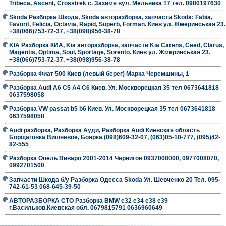
Tribeca, Ascent, Crosstrek с. Зазимя вул. Мельника 17 тел. 0980197630
Skoda Разборка Шкода, Skoda авторазборка, запчасти Skoda: Fabia,
Favorit, Felicia, Octavia, Rapid, Superb, Forman. Киев ул. Жмеринськая 23.
+38(066)753-72-37, +38(098)956-38-78
KIA Разборка КИА, Kia авторазборка, запчасти Kia Carens, Ceed, Clarus,
Magentis, Optima, Soul, Sportage, Sorento. Киев ул. Жмеринськая 23.
+38(066)753-72-37, +38(098)956-38-78
Разборка Фиат 500 Киев (левый берег) Марка Черемшины, 1
Разборка Audi A6 C5 A4 C6 Киев. Ул. Москворецкая 35 тел 0673641818
0637598058
Разборка VW passat b5 b6 Киев. Ул. Москворецкая 35 тел 0673641818
0637598058
Audi разборка, Разборка Ауди, Разборка Audi Киевская область
Борщаговка Вишневое, Боярка (098)609-32-07, (063)05-10-777, (095)42-
82-555
Разборка Опель Виваро 2001-2014 Чернигов 0937008000, 0977008070,
0992701500
Запчасти Шкода б/у Разборка Одесса Skoda Ул. Шевченко 20 Тел. 095-
742-61-53 068-645-39-50
АВТОРАЗБОРКА СТО Разборка BMW е32 е34 е38 е39
г.Васильков.Киевская обл. 0679815791 0636960649