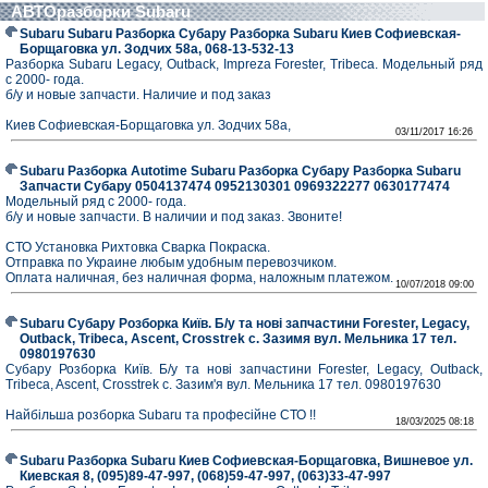
АВТОразборки Subaru
Subaru Subaru Разборка Субару Разборка Subaru Киев Софиевская-
Борщаговка ул. Зодчих 58а, 068-13-532-13
Разборка Subaru Legacy, Outback, Impreza Forester, Tribeca. Модельный ряд
с 2000- года.
б/у и новые запчасти. Наличие и под заказ
Киев Софиевская-Борщаговка ул. Зодчих 58а,
03/11/2017 16:26
Subaru Разборка Autotime Subaru Разборка Субару Разборка Subaru
Запчасти Субару 0504137474 0952130301 0969322277 0630177474
Модельный ряд с 2000- года.
б/у и новые запчасти. В наличии и под заказ. Звоните!
СТО Установка Рихтовка Сварка Покраска.
Отправка по Украине любым удобным перевозчиком.
Оплата наличная, без наличная форма, наложным платежом.
10/07/2018 09:00
Subaru Субару Розборка Київ. Б/у та нові запчастини Forester, Legacy,
Outback, Tribeca, Ascent, Crosstrek с. Зазимя вул. Мельника 17 тел.
0980197630
Субару Розборка Київ. Б/у та нові запчастини Forester, Legacy, Outback,
Tribeca, Ascent, Crosstrek с. Зазим'я вул. Мельника 17 тел. 0980197630
Найбільша розборка Subaru та професійне СТО !!
18/03/2025 08:18
Subaru Разборка Subaru Киев Софиевская-Борщаговка, Вишневое ул.
Киевская 8, (095)89-47-997, (068)59-47-997, (063)33-47-997