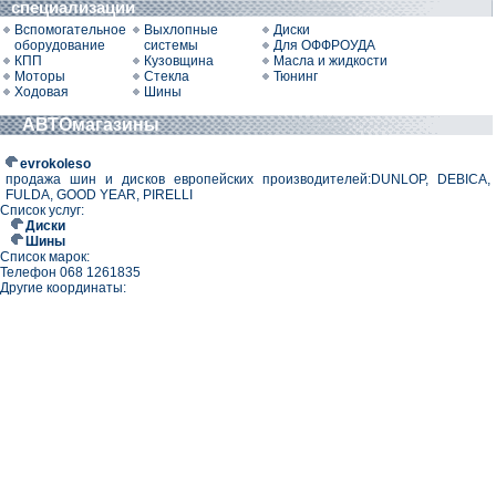
специализации
Вспомогательное
Выхлопные
Диски
оборудование
системы
Для ОФФРОУДА
КПП
Кузовщина
Масла и жидкости
Моторы
Стекла
Тюнинг
Ходовая
Шины
АВТОмагазины
evrokoleso
продажа шин и дисков европейских производителей:DUNLOP, DEBICA,
FULDA, GOOD YEAR, PIRELLI
Список услуг:
Диски
Шины
Список марок:
Телефон 068 1261835
Другие координаты: