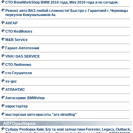
СТО BmwWorkShop BMW 2010 года, Mini 2010 года и по сегодня.
Ремонт авто ВАЗ любой сложности! Быстро с Гарантией г. Черновцы
переулок Комунальников 4а
АНГАР
СТО RedMotors
M&B Service
Гарант-Автотехник
VIVA! GAS SERVICE
СТО Любченко
сто Глушители
sv-gaz
АТЛАНТИС
Автосервис BMWshop
евростартер
мастерская авто-красоты "ars-detailing"
АВТОразборки
Субару Розборка Київ. Б/у та нові запчастини Forester, Legacy, Outback,