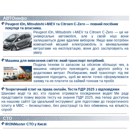
АВТОинфо
Peugeot iOn, Mitsubishi i-MiEV та Citroen C-Zero — повний посібник
покупця та власника.
Peugeot iOn, Mitsubishi i-MiEV та Citroen C-Zero — це не
універсальні автомобілі, але у своїй ніші вони
залишаються дуже вдалим вибором. Якщо вам потрібен
компактний міський електромобіль із мінімальними
витратами на експлуатацію, вони досі заслуговують на
увагу.
Машина для вивезення сміття: який транспорт потрібний.
Подача техніки із запасом за обсягом збільшує чек, а
машина «впритул» призводить до другого рейсу та
додаткових витрат. Розбираємо, який транспорт під які
завдання підходить, щоб ви могли точно сформулювати
заявку та не платити за зайвий тоннаж та пробіг.
Теоретичний іспит на права онлайн. Тести ПДР 2025 з відповідями
Шановні водії та всі, хто прагне отримати посвідчення водія! Ми раді
представити повну версію тесту на знання ПДР 2025, яка тепер доступна
на нашому сайті! Це ідеальний інструмент для підготовки до теоретичного
іспиту в МВС – безкоштовно, без реєстрації та без обмежень на кількість
спроб!
СТО
IRONMaster СТО у Києві