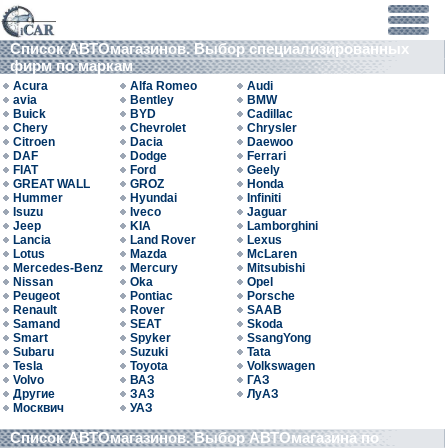
Список АВТОмагазинов. Выбор специализированных
фирм по маркам
Acura
Alfa Romeo
Audi
avia
Bentley
BMW
Buick
BYD
Cadillac
Chery
Chevrolet
Chrysler
Citroen
Dacia
Daewoo
DAF
Dodge
Ferrari
FIAT
Ford
Geely
GREAT WALL
GROZ
Honda
Hummer
Hyundai
Infiniti
Isuzu
Iveco
Jaguar
Jeep
KIA
Lamborghini
Lancia
Land Rover
Lexus
Lotus
Mazda
McLaren
Mercedes-Benz
Mercury
Mitsubishi
Nissan
Oka
Opel
Peugeot
Pontiac
Porsche
Renault
Rover
SAAB
Samand
SEAT
Skoda
Smart
Spyker
SsangYong
Subaru
Suzuki
Tata
Tesla
Toyota
Volkswagen
Volvo
ВАЗ
ГАЗ
Другие
ЗАЗ
ЛуАЗ
Москвич
УАЗ
Список АВТОмагазинов. Выбор АВТОмагазина по