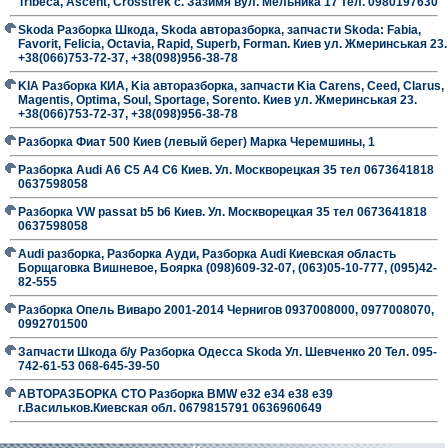
Tribeca, Ascent, Crosstrek с. Зазимя вул. Мельника 17 тел. 0980197630
Skoda Разборка Шкода, Skoda авторазборка, запчасти Skoda: Fabia,
Favorit, Felicia, Octavia, Rapid, Superb, Forman. Киев ул. Жмеринськая 23.
+38(066)753-72-37, +38(098)956-38-78
KIA Разборка КИА, Kia авторазборка, запчасти Kia Carens, Ceed, Clarus,
Magentis, Optima, Soul, Sportage, Sorento. Киев ул. Жмеринськая 23.
+38(066)753-72-37, +38(098)956-38-78
Разборка Фиат 500 Киев (левый берег) Марка Черемшины, 1
Разборка Audi A6 C5 A4 C6 Киев. Ул. Москворецкая 35 тел 0673641818
0637598058
Разборка VW passat b5 b6 Киев. Ул. Москворецкая 35 тел 0673641818
0637598058
Audi разборка, Разборка Ауди, Разборка Audi Киевская область
Борщаговка Вишневое, Боярка (098)609-32-07, (063)05-10-777, (095)42-
82-555
Разборка Опель Виваро 2001-2014 Чернигов 0937008000, 0977008070,
0992701500
Запчасти Шкода б/у Разборка Одесса Skoda Ул. Шевченко 20 Тел. 095-
742-61-53 068-645-39-50
АВТОРАЗБОРКА СТО Разборка BMW е32 е34 е38 е39
г.Васильков.Киевская обл. 0679815791 0636960649