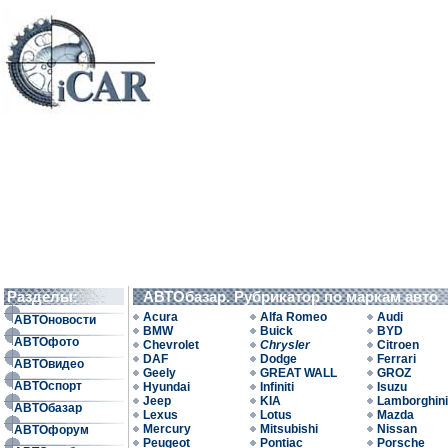
Разделы:
АВТОбазар. Рубрикатор по маркам авто
Acura
Alfa Romeo
Audi
АВТОновости
BMW
Buick
BYD
АВТОфото
Chevrolet
Chrysler
Citroen
DAF
Dodge
Ferrari
АВТОвидео
Geely
GREAT WALL
GROZ
АВТОспорт
Hyundai
Infiniti
Isuzu
Jeep
KIA
Lamborghini
АВТОбазар
Lexus
Lotus
Mazda
Mercury
Mitsubishi
Nissan
АВТОфорум
Peugeot
Pontiac
Porsche