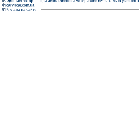
Администратор
При использовании материалов обязательно указыват
icar@icar.com.ua
Реклама на сайте