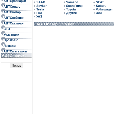
АВТОразборки
SAAB
Samand
SEAT
Spyker
SsangYong
Subaru
АВТОинфо
Tesla
Toyota
Volkswagen
АВТОюмор
ГАЗ
Другие
ЗАЗ
УАЗ
АВТОрейтинг
АВТОкаталог
АВТОбазар Chrysler
СТО
Участники
Про iCAR
Лошади
АВТОмагазины
АВТО поиск: