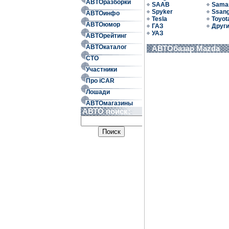
АВТОразборки
SAAB
Sama
Spyker
Ssan
АВТОинфо
Tesla
Toyot
АВТОюмор
ГАЗ
Друг
УАЗ
АВТОрейтинг
АВТОкаталог
АВТОбазар Mazda
СТО
Участники
Про iCAR
Лошади
АВТОмагазины
АВТО поиск: