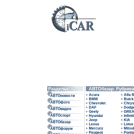
Разделы:
АВТОбазар. Рубрик
Acura
Alfa 
АВТОновости
BMW
Buick
АВТОфото
Chevrolet
Chrys
DAF
Dodg
АВТОвидео
Geely
GREA
АВТОспорт
Hyundai
Infiniti
Jeep
KIA
АВТОбазар
Lexus
Lotus
Mercury
Mitsu
АВТОфорум
Peugeot
Ponti