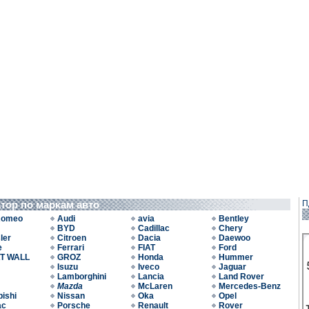
атор по маркам авто
П
Romeo
Audi
avia
Bentley
BYD
Cadillac
Chery
ler
Citroen
Dacia
Daewoo
e
Ferrari
FIAT
Ford
T WALL
GROZ
Honda
Hummer
Isuzu
Iveco
Jaguar
Lamborghini
Lancia
Land Rover
Mazda
McLaren
Mercedes-Benz
bishi
Nissan
Oka
Opel
ac
Porsche
Renault
Rover