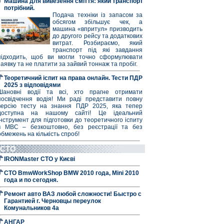
Машина для вивезення сміття: який транспорт
потрібний.
Подача техніки із запасом за
обсягом збільшує чек, а
машина «впритул» призводить
до другого рейсу та додаткових
витрат. Розбираємо, який
транспорт під які завдання
підходить, щоб ви могли точно сформулювати
заявку та не платити за зайвий тоннаж та пробіг.
Теоретичний іспит на права онлайн. Тести ПДР
2025 з відповідями
Шановні водії та всі, хто прагне отримати
посвідчення водія! Ми раді представити повну
версію тесту на знання ПДР 2025, яка тепер
доступна на нашому сайті! Це ідеальний
інструмент для підготовки до теоретичного іспиту
в МВС – безкоштовно, без реєстрації та без
обмежень на кількість спроб!
СТО
IRONMaster СТО у Києві
СТО BmwWorkShop BMW 2010 года, Mini 2010
года и по сегодня.
Ремонт авто ВАЗ любой сложности! Быстро с
Гарантией г. Черновцы переулок
Комунальников 4а
АНГАР