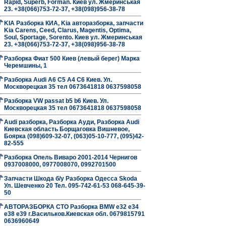
Rapid, Superb, Forman. Киев ул. Жмеринськая
23. +38(066)753-72-37, +38(098)956-38-78
KIA Разборка КИА, Kia авторазборка, запчасти
Kia Carens, Ceed, Clarus, Magentis, Optima,
Soul, Sportage, Sorento. Киев ул. Жмеринськая
23. +38(066)753-72-37, +38(098)956-38-78
Разборка Фиат 500 Киев (левый берег) Марка
Черемшины, 1
Разборка Audi A6 C5 A4 C6 Киев. Ул.
Москворецкая 35 тел 0673641818 0637598058
Разборка VW passat b5 b6 Киев. Ул.
Москворецкая 35 тел 0673641818 0637598058
Audi разборка, Разборка Ауди, Разборка Audi
Киевская область Борщаговка Вишневое,
Боярка (098)609-32-07, (063)05-10-777, (095)42-
82-555
Разборка Опель Виваро 2001-2014 Чернигов
0937008000, 0977008070, 0992701500
Запчасти Шкода б/у Разборка Одесса Skoda
Ул. Шевченко 20 Тел. 095-742-61-53 068-645-39-
50
АВТОРАЗБОРКА СТО Разборка BMW е32 е34
е38 е39 г.Васильков.Киевская обл. 0679815791
0636960649