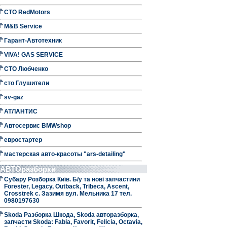
СТО RedMotors
M&B Service
Гарант-Автотехник
VIVA! GAS SERVICE
СТО Любченко
сто Глушители
sv-gaz
АТЛАНТИС
Автосервис BMWshop
евростартер
мастерская авто-красоты "ars-detailing"
АВТОразборки
Субару Розборка Київ. Б/у та нові запчастини
Forester, Legacy, Outback, Tribeca, Ascent,
Crosstrek с. Зазимя вул. Мельника 17 тел.
0980197630
Skoda Разборка Шкода, Skoda авторазборка,
запчасти Skoda: Fabia, Favorit, Felicia, Octavia,