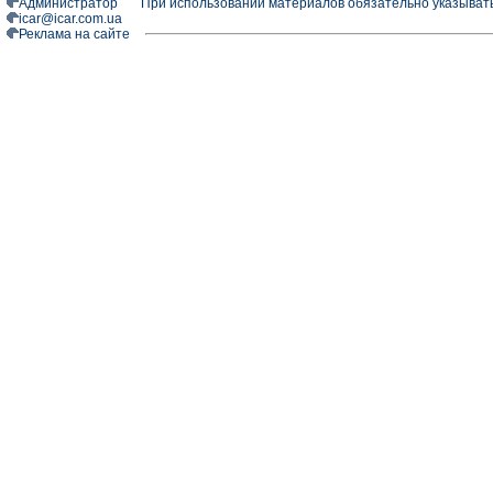
Администратор
При использовании материалов обязательно указыват
icar@icar.com.ua
Реклама на сайте