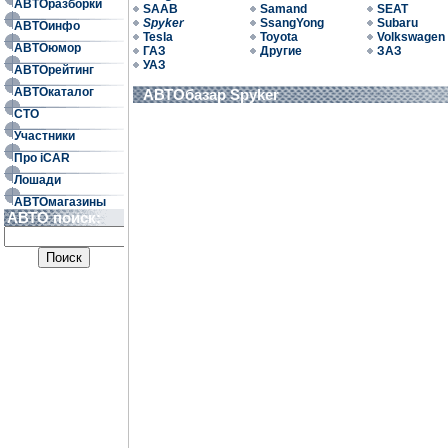
АВТОразборки
SAAB
Samand
SEAT
Spyker
SsangYong
Subaru
АВТОинфо
Tesla
Toyota
Volkswagen
АВТОюмор
ГАЗ
Другие
ЗАЗ
УАЗ
АВТОрейтинг
АВТОкаталог
АВТОбазар Spyker
СТО
Участники
Про iCAR
Лошади
АВТОмагазины
АВТО поиск: