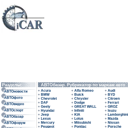
Разделы:
АВТОбазар. Рубрикатор по маркам авто
Acura
Alfa Romeo
Audi
АВТОновости
BMW
Buick
BYD
АВТОфото
Chevrolet
Chrysler
Citroen
DAF
Dodge
Ferrari
АВТОвидео
Geely
GREAT WALL
GROZ
АВТОспорт
Hyundai
Infiniti
Isuzu
Jeep
KIA
Lamborghini
АВТОбазар
Lexus
Lotus
Mazda
Mercury
Mitsubishi
Nissan
АВТОфорум
Peugeot
Pontiac
Porsche