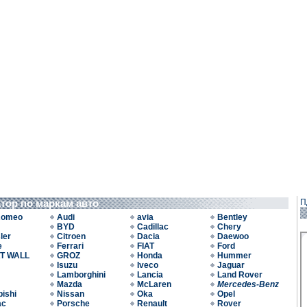
атор по маркам авто
П
Romeo
Audi
avia
Bentley
BYD
Cadillac
Chery
ler
Citroen
Dacia
Daewoo
e
Ferrari
FIAT
Ford
T WALL
GROZ
Honda
Hummer
Isuzu
Iveco
Jaguar
Lamborghini
Lancia
Land Rover
Mazda
McLaren
Mercedes-Benz
bishi
Nissan
Oka
Opel
ac
Porsche
Renault
Rover