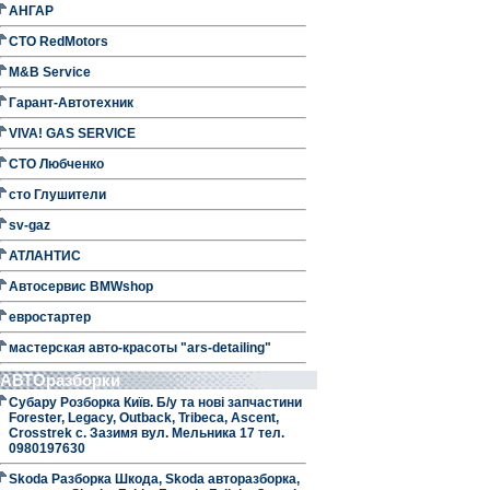
АНГАР
СТО RedMotors
M&B Service
Гарант-Автотехник
VIVA! GAS SERVICE
СТО Любченко
сто Глушители
sv-gaz
АТЛАНТИС
Автосервис BMWshop
евростартер
мастерская авто-красоты "ars-detailing"
АВТОразборки
Субару Розборка Київ. Б/у та нові запчастини
Forester, Legacy, Outback, Tribeca, Ascent,
Crosstrek с. Зазимя вул. Мельника 17 тел.
0980197630
Skoda Разборка Шкода, Skoda авторазборка,