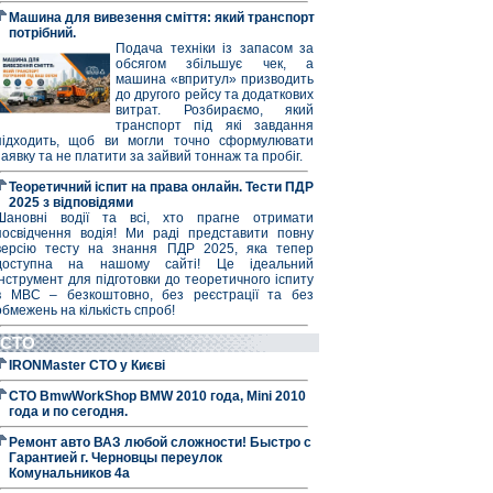
Машина для вивезення сміття: який транспорт
потрібний.
Подача техніки із запасом за
обсягом збільшує чек, а
машина «впритул» призводить
до другого рейсу та додаткових
витрат. Розбираємо, який
транспорт під які завдання
підходить, щоб ви могли точно сформулювати
заявку та не платити за зайвий тоннаж та пробіг.
Теоретичний іспит на права онлайн. Тести ПДР
2025 з відповідями
Шановні водії та всі, хто прагне отримати
посвідчення водія! Ми раді представити повну
версію тесту на знання ПДР 2025, яка тепер
доступна на нашому сайті! Це ідеальний
інструмент для підготовки до теоретичного іспиту
в МВС – безкоштовно, без реєстрації та без
обмежень на кількість спроб!
СТО
IRONMaster СТО у Києві
СТО BmwWorkShop BMW 2010 года, Mini 2010
года и по сегодня.
Ремонт авто ВАЗ любой сложности! Быстро с
Гарантией г. Черновцы переулок
Комунальников 4а