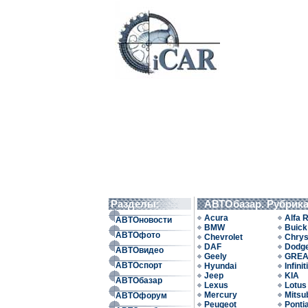
Разделы:
АВТОбазар. Рубрик
Acura
Alfa 
АВТОновости
BMW
Buick
АВТОфото
Chevrolet
Chrys
DAF
Dodg
АВТОвидео
Geely
GREA
АВТОспорт
Hyundai
Infiniti
Jeep
KIA
АВТОбазар
Lexus
Lotus
Mercury
Mitsu
АВТОфорум
Peugeot
Ponti