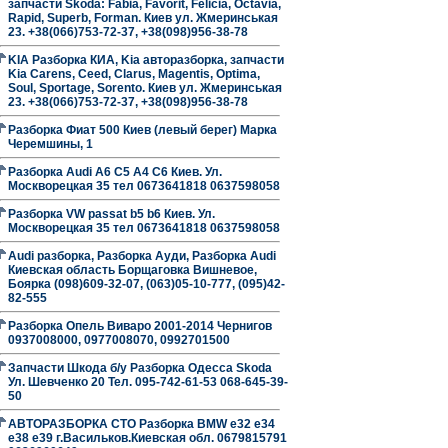
запчасти Skoda: Fabia, Favorit, Felicia, Octavia,
Rapid, Superb, Forman. Киев ул. Жмеринськая
23. +38(066)753-72-37, +38(098)956-38-78
KIA Разборка КИА, Kia авторазборка, запчасти
Kia Carens, Ceed, Clarus, Magentis, Optima,
Soul, Sportage, Sorento. Киев ул. Жмеринськая
23. +38(066)753-72-37, +38(098)956-38-78
Разборка Фиат 500 Киев (левый берег) Марка
Черемшины, 1
Разборка Audi A6 C5 A4 C6 Киев. Ул.
Москворецкая 35 тел 0673641818 0637598058
Разборка VW passat b5 b6 Киев. Ул.
Москворецкая 35 тел 0673641818 0637598058
Audi разборка, Разборка Ауди, Разборка Audi
Киевская область Борщаговка Вишневое,
Боярка (098)609-32-07, (063)05-10-777, (095)42-
82-555
Разборка Опель Виваро 2001-2014 Чернигов
0937008000, 0977008070, 0992701500
Запчасти Шкода б/у Разборка Одесса Skoda
Ул. Шевченко 20 Тел. 095-742-61-53 068-645-39-
50
АВТОРАЗБОРКА СТО Разборка BMW е32 е34
е38 е39 г.Васильков.Киевская обл. 0679815791