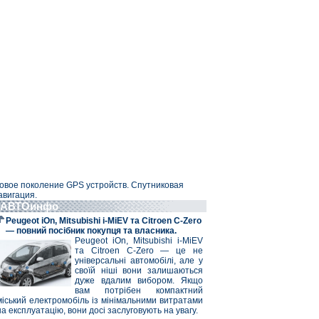
овое поколение GPS устройств. Спутниковая
авигация.
АВТОинфо
Peugeot iOn, Mitsubishi i-MiEV та Citroen C-Zero
— повний посібник покупця та власника.
Peugeot iOn, Mitsubishi i-MiEV
та Citroen C-Zero — це не
універсальні автомобілі, але у
своїй ніші вони залишаються
дуже вдалим вибором. Якщо
вам потрібен компактний
міський електромобіль із мінімальними витратами
на експлуатацію, вони досі заслуговують на увагу.