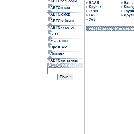
АВТОразборки
SAAB
Sama
Spyker
Ssan
АВТОинфо
Tesla
Toyot
АВТОюмор
ГАЗ
Друг
УАЗ
АВТОрейтинг
АВТОкаталог
АВТОбазар Mercede
СТО
Участники
Про iCAR
Лошади
АВТОмагазины
АВТО поиск: