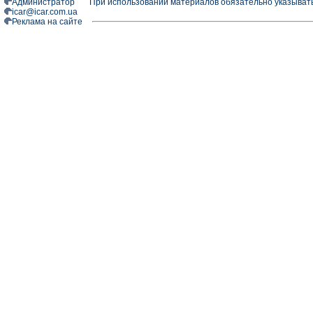
Администратор
При использовании материалов обязательно указыват
icar@icar.com.ua
Реклама на сайте