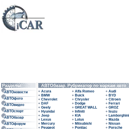
Разделы:
АВТОбазар. Рубрикатор по маркам авто
Acura
Alfa Romeo
Audi
АВТОновости
BMW
Buick
BYD
АВТОфото
Chevrolet
Chrysler
Citroen
DAF
Dodge
Ferrari
АВТОвидео
Geely
GREAT WALL
GROZ
АВТОспорт
Hyundai
Infiniti
Isuzu
Jeep
KIA
Lamborghini
АВТОбазар
Lexus
Lotus
Mazda
Mercury
Mitsubishi
Nissan
АВТОфорум
Peugeot
Pontiac
Porsche