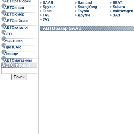
АВТОразборки
SAAB
Samand
SEAT
Spyker
SsangYong
Subaru
АВТОинфо
Tesla
Toyota
Volkswagen
АВТОюмор
ГАЗ
Другие
ЗАЗ
УАЗ
АВТОрейтинг
АВТОкаталог
АВТОбазар SAAB
СТО
Участники
Про iCAR
Лошади
АВТОмагазины
АВТО поиск: