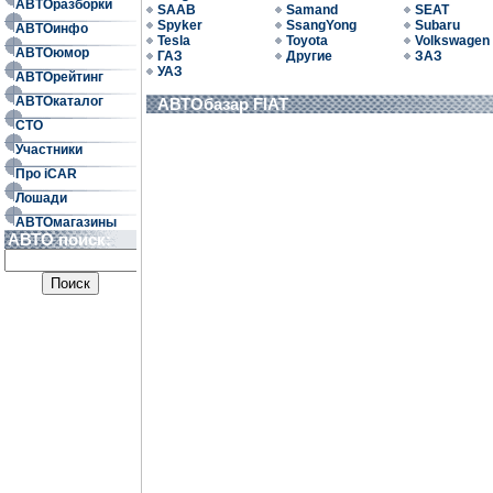
АВТОразборки
SAAB
Samand
SEAT
Spyker
SsangYong
Subaru
АВТОинфо
Tesla
Toyota
Volkswagen
АВТОюмор
ГАЗ
Другие
ЗАЗ
УАЗ
АВТОрейтинг
АВТОкаталог
АВТОбазар FIAT
СТО
Участники
Про iCAR
Лошади
АВТОмагазины
АВТО поиск: