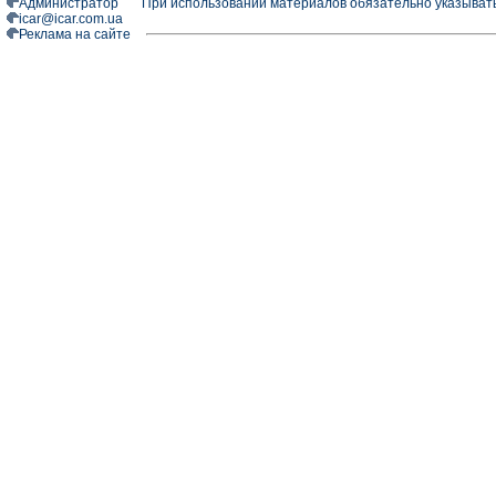
Администратор
При использовании материалов обязательно указыват
icar@icar.com.ua
Реклама на сайте