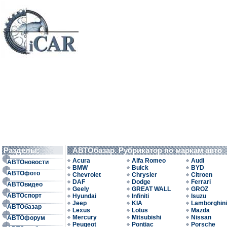
Разделы:
АВТОбазар. Рубрикатор по маркам авто
Acura
Alfa Romeo
Audi
АВТОновости
BMW
Buick
BYD
АВТОфото
Chevrolet
Chrysler
Citroen
DAF
Dodge
Ferrari
АВТОвидео
Geely
GREAT WALL
GROZ
АВТОспорт
Hyundai
Infiniti
Isuzu
Jeep
KIA
Lamborghini
АВТОбазар
Lexus
Lotus
Mazda
Mercury
Mitsubishi
Nissan
АВТОфорум
Peugeot
Pontiac
Porsche