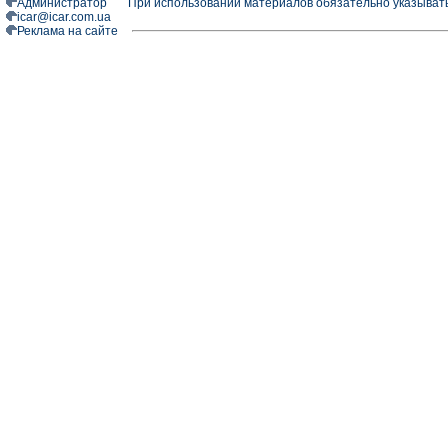
Администратор
При использовании материалов обязательно указыват
icar@icar.com.ua
Реклама на сайте