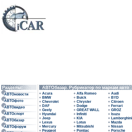
Разделы:
АВТОбазар. Рубрикатор по маркам авто
Acura
Alfa Romeo
Audi
АВТОновости
BMW
Buick
BYD
АВТОфото
Chevrolet
Chrysler
Citroen
DAF
Dodge
Ferrari
АВТОвидео
Geely
GREAT WALL
GROZ
АВТОспорт
Hyundai
Infiniti
Isuzu
Jeep
KIA
Lamborghini
АВТОбазар
Lexus
Lotus
Mazda
Mercury
Mitsubishi
Nissan
АВТОфорум
Peugeot
Pontiac
Porsche