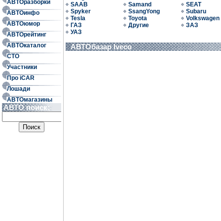
АВТОразборки
SAAB
Samand
SEAT
Spyker
SsangYong
Subaru
АВТОинфо
Tesla
Toyota
Volkswagen
АВТОюмор
ГАЗ
Другие
ЗАЗ
УАЗ
АВТОрейтинг
АВТОкаталог
АВТОбазар Iveco
СТО
Участники
Про iCAR
Лошади
АВТОмагазины
АВТО поиск: