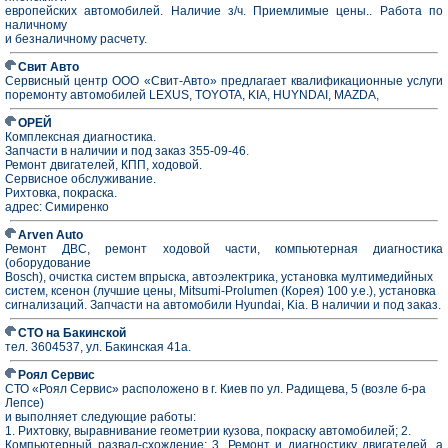
европейских автомобилей. Наличие з/ч. Приемлимые цены.. Работа по
наличному
и безналичному расчету.
Свит Авто
Cервисный центр ООО «Свит-Авто» предлагает квалификационные услуги
поремонту автомобилей LEXUS, TOYOTA, KIA, HUYNDAI, MAZDA,
ОРЕЙ
Комплексная диагностика.
Запчасти в наличии и под заказ 355-09-46.
Ремонт двигателей, КПП, ходовой.
Сервисное обслуживание.
Рихтовка, покраска.
адрес: Симиренко
Arven Auto
Ремонт ДВС, ремонт ходовой части, компьютерная диагностика
(оборудование
Bosch), очистка систем впрыска, автоэлектрика, установка мултимедийных
систем, ксенон (лучшие цены, Mitsumi-Prolumen (Корея) 100 у.е.), установка
сигнализаций. Запчасти на автомобили Hyundai, Kia. В наличии и под заказ.
СТО на Бакинской
тел. 3604537, ул. Бакинская 41а.
Роял Сервис
СТО «Роял Сервис» расположено в г. Киев по ул. Радищева, 5 (возле б-ра
Лепсе)
и выполняет следующие работы:
1. Рихтовку, выравнивание геометрии кузова, покраску автомобилей; 2.
Компьютерный развал-схождение; 3. Ремонт и диагностику двигателей, а