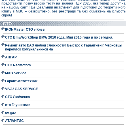
представити повну версію тесту на знання ПДР 2025, яка тепер доступна
на нашому сайті! Це ідеальний інструмент для підготовки до теоретичного
іспиту в МВС – безкоштовно, без реєстрації та без обмежень на кількість
спроб!
СТО
IRONMaster СТО у Києві
СТО BmwWorkShop BMW 2010 года, Mini 2010 года и по сегодня.
Ремонт авто ВАЗ любой сложности! Быстро с Гарантией г. Черновцы
переулок Комунальников 4а
АНГАР
СТО RedMotors
M&B Service
Гарант-Автотехник
VIVA! GAS SERVICE
СТО Любченко
сто Глушители
sv-gaz
АТЛАНТИС