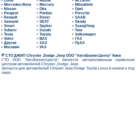
Lotus
Mazda
McLaren
Mercedes-Benz
Mercury
Mitsubishi
Nissan
Oka
Opel
Peugeot
Pontiac
Porsche
Renault
Rover
SAAB
Samand
SEAT
Skoda
Smart
Spyker
SsangYong
Subaru
Suzuki
Tata
Tesla
Toyota
Volkswagen
Volvo
ВАЗ
ГАЗ
Другие
ЗАЗ
ЛуАЗ
Москвич
УАЗ
СТО ДЖИП Chrysler ,Dodge ,Jeep ООО "АвтоБизнесЦентр" Киев
СТО ООО "АвтоБизнесЦентр" является авторизованным сервисным
центром автомобилей Chrysler ,Dodge ,Jeep.
Запчасти для автомобилей Chrysler Jeep Dodge Toyota Lexus в наличи и под
заказ