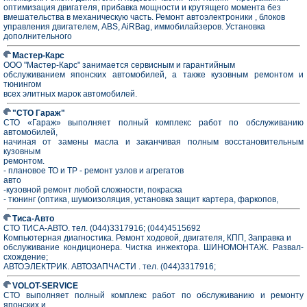
оптимизация двигателя, прибавка мощности и крутящего момента без
вмешательства в механическую часть. Ремонт автоэлектроники , блоков
управления двигателем, ABS, AiRBag, иммобилайзеров. Установка
дополнительного
Мастер-Карс
ООО "Мастер-Карс" занимается сервисным и гарантийным
обслуживанием японских автомобилей, а также кузовным ремонтом и
тюнингом
всех элитных марок автомобилей.
"СТО Гараж"
СТО «Гараж» выполняет полный комплекс работ по обслуживанию
автомобилей,
начиная от замены масла и заканчивая полным восстановительным
кузовным
ремонтом.
- плановое ТО и ТР - ремонт узлов и агрегатов
авто
-кузовной ремонт любой сложности, покраска
- тюнинг (оптика, шумоизоляция, установка защит картера, фаркопов,
Тиса-Авто
СТО ТИСА-АВТО. тел. (044)3317916; (044)4515692
Компьютерная диагностика. Ремонт ходовой, двигателя, КПП, Заправка и
обслуживание кондиционера. Чистка инжектора. ШИНОМОНТАЖ. Развал-
схождение;
АВТОЭЛЕКТРИК. АВТОЗАПЧАСТИ . тел. (044)3317916;
VOLOT-SERVICE
СТО выполняет полный комплекс работ по обслуживанию и ремонту
японских и