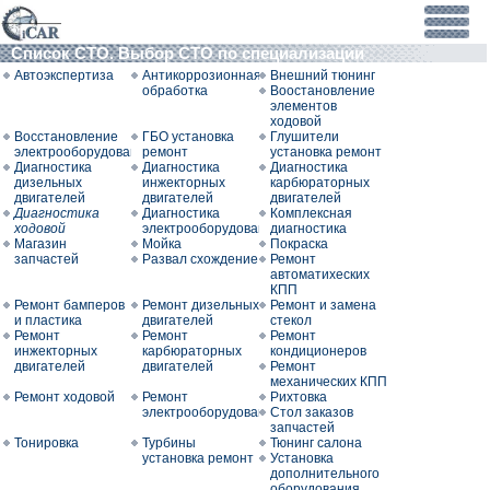
Список СТО. Выбор СТО по специализации
Автоэкспертиза
Антикоррозионная
Внешний тюнинг
обработка
Воостановление
элементов
ходовой
Восстановление
ГБО установка
Глушители
электрооборудования
ремонт
установка ремонт
Диагностика
Диагностика
Диагностика
дизельных
инжекторных
карбюраторных
двигателей
двигателей
двигателей
Диагностика
Диагностика
Комплексная
ходовой
электрооборудования
диагностика
Магазин
Мойка
Покраска
запчастей
Развал схождение
Ремонт
автоматихеских
КПП
Ремонт бамперов
Ремонт дизельных
Ремонт и замена
и пластика
двигателей
стекол
Ремонт
Ремонт
Ремонт
инжекторных
карбюраторных
кондиционеров
двигателей
двигателей
Ремонт
механических КПП
Ремонт ходовой
Ремонт
Рихтовка
электрооборудования
Стол заказов
запчастей
Тонировка
Турбины
Тюнинг салона
установка ремонт
Установка
дополнительного
оборудования