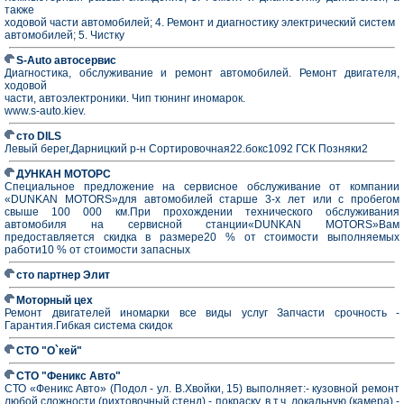
также
ходовой части автомобилей; 4. Ремонт и диагностику электрический систем
автомобилей; 5. Чистку
S-Auto автосервис
Диагностика, обслуживание и ремонт автомобилей. Ремонт двигателя,
ходовой
части, автоэлектроники. Чип тюнинг иномарок.
www.s-auto.kiev.
сто DILS
Левый берег,Дарницкий р-н Сортировочная22.бокс1092 ГСК Позняки2
ДУНКАН МОТОРС
Специальное предложение на сервисное обслуживание от компании
«DUNKAN MOTORS»для автомобилей старше 3-х лет или с пробегом
свыше 100 000 км.При прохождении технического обслуживания
автомобиля на сервисной станции«DUNKAN MOTORS»Вам
предоставляется скидка в размере20 % от стоимости выполняемых
работи10 % от стоимости запасных
сто партнер Элит
Моторный цех
Ремонт двигателей иномарки все виды услуг Запчасти срочность -
Гарантия.Гибкая система скидок
СТО "О`кей"
СТО "Феникс Авто"
СТО «Феникс Авто» (Подол - ул. В.Хвойки, 15) выполняет:- кузовной ремонт
любой сложности (рихтовочный стенд) - покраску, в т.ч. локальную (камера) -