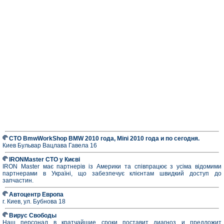
СТО BmwWorkShop BMW 2010 года, Mini 2010 года и по сегодня.
Киев Бульвар Вацлава Гавела 16
IRONMaster СТО у Києві
IRON Master має партнерів із Америки та співпрацює з усіма відомими
партнерами в Україні, що забезпечує клієнтам швидкий доступ до
запчастин.
Автоцентр Европа
г. Киев, ул. Бубнова 18
Вирус Свободы
Наш персонал в кратчайшие сроки поставит диагноз и предложит