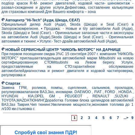
подбор красок R-M- ремонт двигателей, ходовой части- шиномонтаж -
развал-схождение и другие услуги.Дефектовка, составление калькуляции
для страховых компаний.Для Вашего комфорта – зона
Автоцентр "Hi-Tech" (Ауди, Шкода, СЕАТ)
Официальный дилер Audi (Ауди), Skoda (Шкода) и Seat (Сеат) в
Запорожскомрегионе. • Продажа: - Новые и б/у автомобили Audi (Ауди),
Skoda (Шкода) и Seat (Сеат). - Оригинальные запасные части и аксессуары
на автомобили Audi (Ауди),Skoda (Шкода) и Seat (Сеат). - Оригинальная
автохимия и тюнинг. • Услуги:- Тест-драйв автомобилей Audi (Ауди),
НОВЫЙ СЕРВИСНЫЙ ЦЕНТР "НИКОЛЬ МОТОРС" НА ДАРНИЦЕ
При первом посещении скидка 3%С 15 сентября 2007 г. компания "НИКОЛЬ
МОТОРС" приглашаетвладельцев автомобилей марки Mitsubishi на новую
сертифицированную СТОMitsubishi на Левом берегу. Услуги,
предоставляемые на СТО:гарантийное обслуживание
автомобилейдиагностика и ремонт двигателя и ходовой частипроверка,
регулировка и
Спартак
Замена ГРМ, роликов, помпы, сцепления, сальников, прокладок,
регулировкаклапанов ВАЗ,Заз, иномарки. DAEWOO , FIAT , FORD , HONDA ,
HYUNDAI , KIA,OPEL GM , PEUGEOT , RENAULT ,SUZUKI ,
TOYOTA,MAZDAТЮНИНГДоработка Головки блока цилиндров автомобилей
ВАЗ,Заз Таврия.Чип тюнинг.Увеличение мощности,экономия топлива до 1
л/100 км.стыковка с
1
2
3
4
5
6
7
...>
9