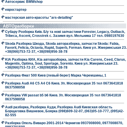
Автосервис BMWshop
евростартер
мастерская авто-красоты "ars-detailing"
АВТОразборки
Субару Розборка Київ. Б/у та нові запчастини Forester, Legacy, Outback,
Tribeca, Ascent, Crosstrek с. Зазимя вул. Мельника 17 тел. 0980197630
Skoda Разборка Шкода, Skoda авторазборка, запчасти Skoda: Fabia,
Favorit, Felicia, Octavia, Rapid, Superb, Forman. Киев ул. Жмеринськая 23.
+38(066)753-72-37, +38(098)956-38-78
KIA Разборка КИА, Kia авторазборка, запчасти Kia Carens, Ceed, Clarus,
Magentis, Optima, Soul, Sportage, Sorento. Киев ул. Жмеринськая 23.
+38(066)753-72-37, +38(098)956-38-78
Разборка Фиат 500 Киев (левый берег) Марка Черемшины, 1
Разборка Audi A6 C5 A4 C6 Киев. Ул. Москворецкая 35 тел 0673641818
0637598058
Разборка VW passat b5 b6 Киев. Ул. Москворецкая 35 тел 0673641818
0637598058
Audi разборка, Разборка Ауди, Разборка Audi Киевская область
Борщаговка Вишневое, Боярка (098)609-32-07, (063)05-10-777, (095)42-
82-555
Разборка Опель Виваро 2001-2014 Чернигов 0937008000, 0977008070,
0992701500