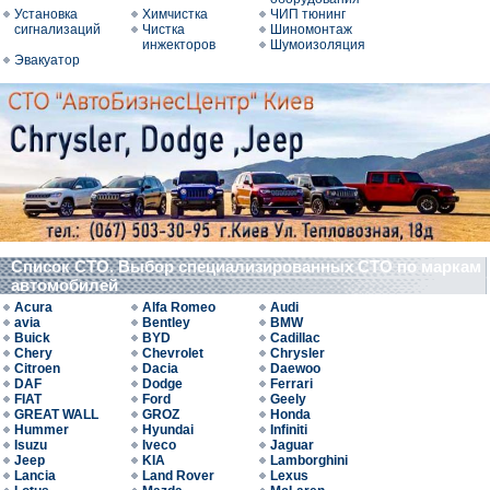
Установка
Химчистка
ЧИП тюнинг
сигнализаций
Чистка
Шиномонтаж
инжекторов
Шумоизоляция
Эвакуатор
Список СТО. Выбор специализированных СТО по маркам
автомобилей
Acura
Alfa Romeo
Audi
avia
Bentley
BMW
Buick
BYD
Cadillac
Chery
Chevrolet
Chrysler
Citroen
Dacia
Daewoo
DAF
Dodge
Ferrari
FIAT
Ford
Geely
GREAT WALL
GROZ
Honda
Hummer
Hyundai
Infiniti
Isuzu
Iveco
Jaguar
Jeep
KIA
Lamborghini
Lancia
Land Rover
Lexus