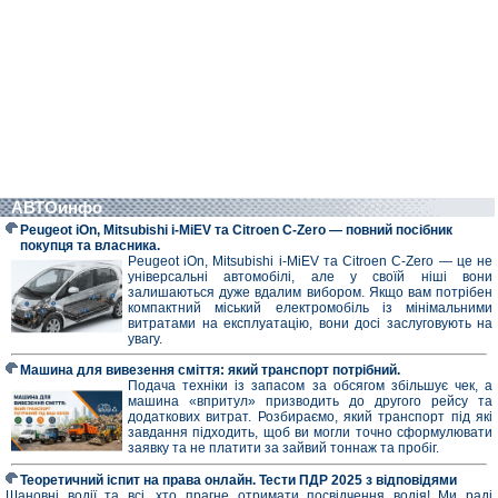
АВТОинфо
Peugeot iOn, Mitsubishi i-MiEV та Citroen C-Zero — повний посібник
покупця та власника.
Peugeot iOn, Mitsubishi i-MiEV та Citroen C-Zero — це не
універсальні автомобілі, але у своїй ніші вони
залишаються дуже вдалим вибором. Якщо вам потрібен
компактний міський електромобіль із мінімальними
витратами на експлуатацію, вони досі заслуговують на
увагу.
Машина для вивезення сміття: який транспорт потрібний.
Подача техніки із запасом за обсягом збільшує чек, а
машина «впритул» призводить до другого рейсу та
додаткових витрат. Розбираємо, який транспорт під які
завдання підходить, щоб ви могли точно сформулювати
заявку та не платити за зайвий тоннаж та пробіг.
Теоретичний іспит на права онлайн. Тести ПДР 2025 з відповідями
Шановні водії та всі, хто прагне отримати посвідчення водія! Ми раді